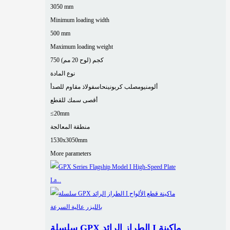
3050 mm
Minimum loading width
500 mm
Maximum loading weight
750 كجم (لوح 20 مم)
نوع المادة
ألومنيوم
صلب كربوني
نحاس
فولاذ مقاوم للصدأ
أقصى سمك للقطع
≤20mm
منطقة المعالجة
1530x3050mm
More parameters
سلسلة GPX الطراز الرائد I ماكينة