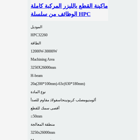
ماكينة القطع بالليزر المركبة كاملة
الوظائف من سلسلة HPC
الموديل
HPC32260
الطاقة
12000W-30000W
Machining Area
3250X26000mm
H-beam
20a(200*100mm)-63c(630*180mm)
نوع المادة
ألومنيوم
صلب كربوني
نحاس
فولاذ مقاوم للصدأ
أقصى سمك للقطع
≤50mm
منطقة المعالجة
3250x26000mm