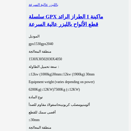
سلسلة GPX الطراز الرائد I ماكينة
قطع الألواح بالليزر عالية السرعة
الموديل
gpx1530
gpx2040
منطقة المعالجة
1530X3050
2030X4050
سعة تحميل الطاولة：
≤12kw (1000kg)30mm
≤12kw (1900kg) 30mm
Equipment weight (varies depending on power)
6200Kg(≤12KW)
7500Kg (≤12KW)
نوع المادة
ألومنيوم
صلب كربوني
نحاس
فولاذ مقاوم للصدأ
أقصى سمك للقطع
≤30mm
منطقة المعالجة