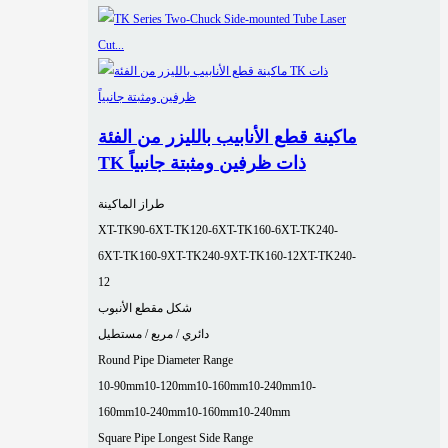
ماكينة قطع الأنابيب بالليزر من الفئة
TK ذات ظرفين ومثبتة جانبياً
طراز الماكينة
XT-TK90-6
XT-TK120-6
XT-TK160-6
XT-TK240-
6
XT-TK160-9
XT-TK240-9
XT-TK160-12
XT-TK240-
12
شكل مقطع الأنبوب
دائري / مربع / مستطيل
Round Pipe Diameter Range
10-90mm
10-120mm
10-160mm
10-240mm
10-
160mm
10-240mm
10-160mm
10-240mm
Square Pipe Longest Side Range