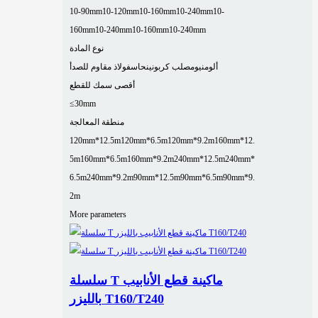
10-90mm
10-120mm
10-160mm
10-240mm
10-
160mm
10-240mm
10-160mm
10-240mm
نوع المادة
ألومنيوم
صلب كربوني
نحاس
فولاذ مقاوم للصدأ
أقصى سمك للقطع
≤30mm
منطقة المعالجة
120mm*12.5m
120mm*6.5m
120mm*9.2m
160mm*12.
5m
160mm*6.5m
160mm*9.2m
240mm*12.5m
240mm*
6.5m
240mm*9.2m
90mm*12.5m
90mm*6.5m
90mm*9.
2m
More parameters
سلسلة T ماكينة قطع الأنابيب
بالليزر T160/T240