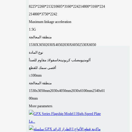
8225*2260*2132
10605*3160*2242
14800*3160*224
2
14800*3750*2242
Maximum linkage acceleration
1.5G
منطقة المعالجة
1530X3050
2030X4050
2030X6050
2530X6050
نوع المادة
ألومنيوم
صلب كربوني
نحاس
فولاذ مقاوم للصدأ
أقصى سمك للقطع
≤100mm
منطقة المعالجة
1530x3050mm
2030x4050mm
2030x6100mm
2540x61
00mm
More parameters