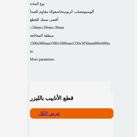
نوع المادة
ألومنيوم
صلب كربوني
نحاس
فولاذ مقاوم للصدأ
أقصى سمك للقطع
≤10mm
≤20mm
≤30mm
منطقة المعالجة
1300x900mm
1500x1000mm
1530x3050mm
600x600m
m
More parameters
قطع الأنابيب بالليزر
عرض الكل