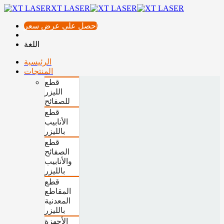
XT LASER
احصل على عرض سعر
اللغة
الرئيسية
المنتجات
قطع
الليزر
للصفائح
قطع
الأنابيب
بالليزر
قطع
الصفائح
والأنابيب
بالليزر
قطع
المقاطع
المعدنية
بالليزر
الأجهزة