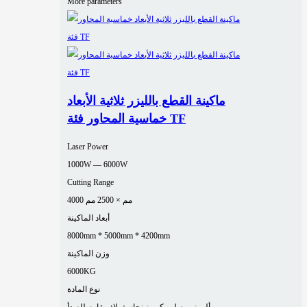
More parameters
ماكينة القطع بالليزر ثلاثية الأبعاد
خماسية المحاور فئة TF
Laser Power
1000W — 6000W
Cutting Range
4000 مم × 2500 مم
أبعاد الماكينة
8000mm * 5000mm * 4200mm
وزن الماكينة
6000KG
نوع المادة
ألومنيوم
صلب كربوني
نحاس
فولاذ مقاوم للصدأ