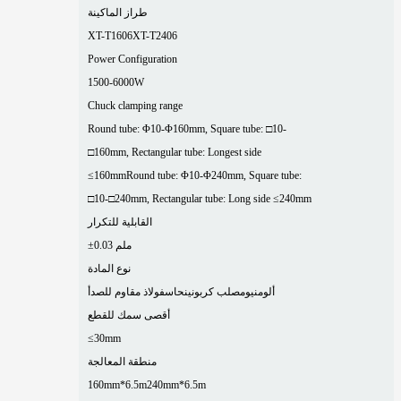
طراز الماكينة
XT-T1606
XT-T2406
Power Configuration
1500-6000W
Chuck clamping range
Round tube: Φ10-Φ160mm, Square tube: □10-
□160mm, Rectangular tube: Longest side
≤160mm
Round tube: Φ10-Φ240mm, Square tube:
□10-□240mm, Rectangular tube: Long side ≤240mm
القابلية للتكرار
±0.03 ملم
نوع المادة
ألومنيوم
صلب كربوني
نحاس
فولاذ مقاوم للصدأ
أقصى سمك للقطع
≤30mm
منطقة المعالجة
160mm*6.5m
240mm*6.5m