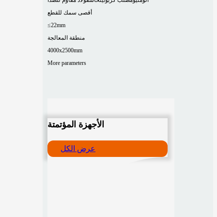
أقصى سمك للقطع
≤22mm
منطقة المعالجة
4000x2500mm
More parameters
الأجهزة المؤتمتة
عرض الكل