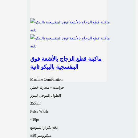
ماكينة قطع الزجاج بالأشعة فوق
البنفسجية بالبيكو ثانية
Machine Combination
جرانيت + محرك خطي
الطول الموجي لليزر
355nm
Pulse Width
<10ps
دقة تكرار التموضع
±20 ميكرومتر