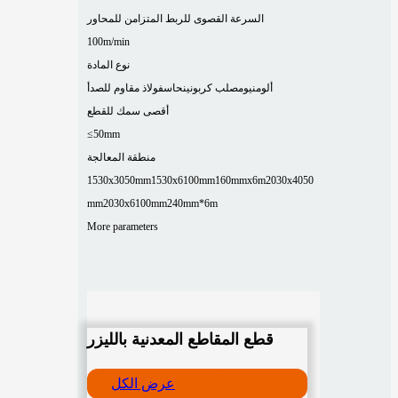
السرعة القصوى للربط المتزامن للمحاور
100m/min
نوع المادة
ألومنيوم
صلب كربوني
نحاس
فولاذ مقاوم للصدأ
أقصى سمك للقطع
≤50mm
منطقة المعالجة
1530x3050mm
1530x6100mm
160mmx6m
2030x4050
mm
2030x6100mm
240mm*6m
More parameters
قطع المقاطع المعدنية بالليزر
عرض الكل