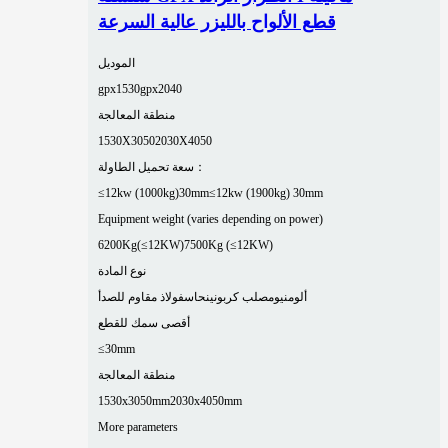
قطع الألواح بالليزر عالية السرعة
الموديل
gpx1530
gpx2040
منطقة المعالجة
1530X3050
2030X4050
سعة تحميل الطاولة：
≤12kw (1000kg)30mm
≤12kw (1900kg) 30mm
Equipment weight (varies depending on power)
6200Kg(≤12KW)
7500Kg (≤12KW)
نوع المادة
ألومنيوم
صلب كربوني
نحاس
فولاذ مقاوم للصدأ
أقصى سمك للقطع
≤30mm
منطقة المعالجة
1530x3050mm
2030x4050mm
More parameters