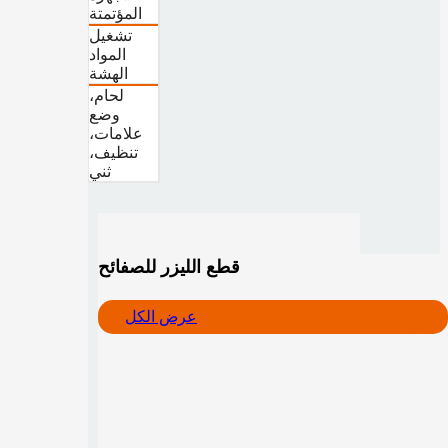
المؤتمتة
تشغيل
المواد
الهشة
لحام،
وضع
علامات،
تنظيف،
ثني
قطع الليزر للصفائح
عرض الكل