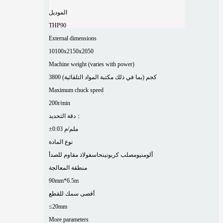
الموديل
THP90
External dimensions
10100x2150x2050
Machine weight (varies with power)
3800 كجم (بما في ذلك مكتبة المواد التلقائية)
Maximum chuck speed
200r/min
دقة التحديد：
±0.03 ملم/م
نوع المادة
ألومنيوم
صلب كربوني
نحاس
فولاذ مقاوم للصدأ
منطقة المعالجة
90mm*6.5m
أقصى سمك للقطع
≤20mm
More parameters