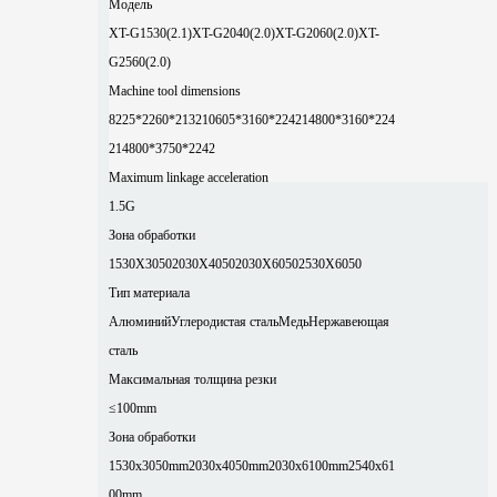
Модель
XT-G1530(2.1)
XT-G2040(2.0)
XT-G2060(2.0)
XT-
G2560(2.0)
Machine tool dimensions
8225*2260*2132
10605*3160*2242
14800*3160*224
2
14800*3750*2242
Maximum linkage acceleration
1.5G
Зона обработки
1530X3050
2030X4050
2030X6050
2530X6050
Тип материала
Алюминий
Углеродистая сталь
Медь
Нержавеющая
сталь
Максимальная толщина резки
≤100mm
Зона обработки
1530x3050mm
2030x4050mm
2030x6100mm
2540x61
00mm