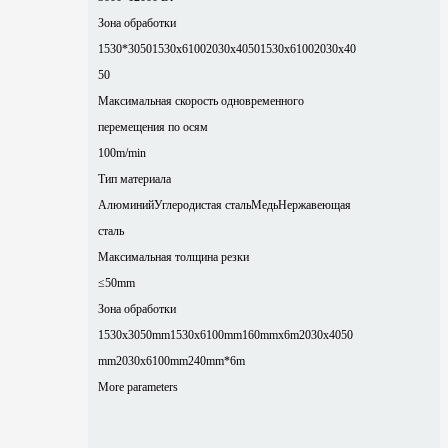
Зона обработки
1530*3050
1530x6100
2030x4050
1530x6100
2030x40
50
Максимальная скорость одновременного
перемещения по осям
100m/min
Тип материала
Алюминий
Углеродистая сталь
Медь
Нержавеющая
сталь
Максимальная толщина резки
≤50mm
Зона обработки
1530x3050mm
1530x6100mm
160mmx6m
2030x4050
mm
2030x6100mm
240mm*6m
More parameters