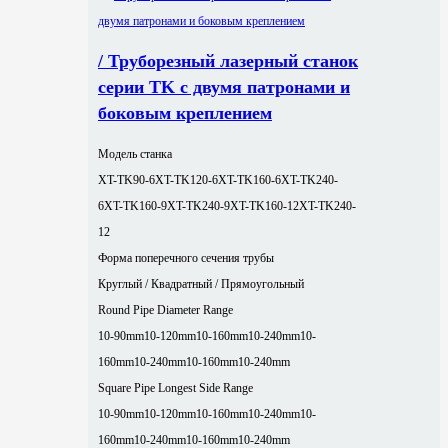
/ Труборезный лазерный станок
серии TK с двумя патронами и
боковым креплением
Модель станка
XT-TK90-6
XT-TK120-6
XT-TK160-6
XT-TK240-
6
XT-TK160-9
XT-TK240-9
XT-TK160-12
XT-TK240-
12
Форма поперечного сечения трубы
Круглый / Квадратный / Прямоугольный
Round Pipe Diameter Range
10-90mm
10-120mm
10-160mm
10-240mm
10-
160mm
10-240mm
10-160mm
10-240mm
Square Pipe Longest Side Range
10-90mm
10-120mm
10-160mm
10-240mm
10-
160mm
10-240mm
10-160mm
10-240mm