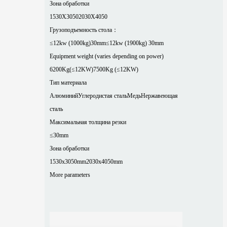
Зона обработки
1530X3050
2030X4050
Грузоподъемность стола：
≤12kw (1000kg)30mm
≤12kw (1900kg) 30mm
Equipment weight (varies depending on power)
6200Kg(≤12KW)
7500Kg (≤12KW)
Тип материала
Алюминий
Углеродистая сталь
Медь
Нержавеющая
сталь
Максимальная толщина резки
≤30mm
Зона обработки
1530x3050mm
2030x4050mm
More parameters