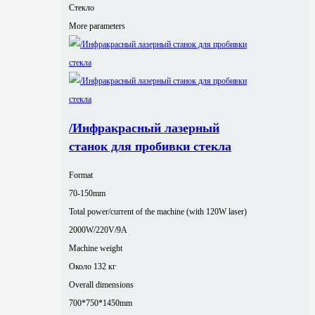
Стекло
More parameters
/Инфракрасный лазерный
станок для пробивки стекла
Format
70-150mm
Total power/current of the machine (with 120W laser)
2000W/220V/9A
Machine weight
Около 132 кг
Overall dimensions
700*750*1450mm