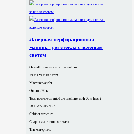
Лазерная перфорационная
машина для стекла с зеленым
светом
Overall dimensions of themachine
790*1250*1670mm
Machine weight
Около 220 кг
Total power/currentof the machine(with 6ow laser)
2800W/220V/12A
Cabinet structure
Сварка листового металла
Тип материала