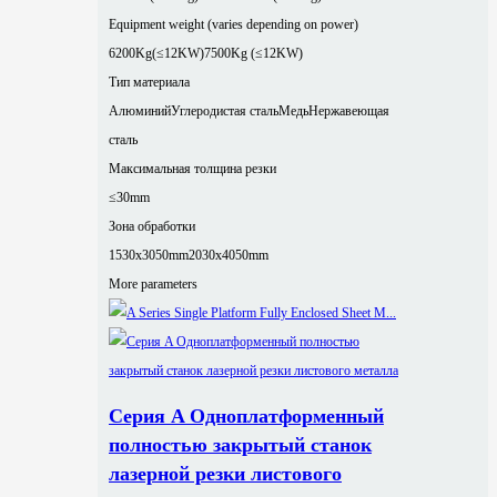
Equipment weight (varies depending on power)
6200Kg(≤12KW)
7500Kg (≤12KW)
Тип материала
Алюминий
Углеродистая сталь
Медь
Нержавеющая
сталь
Максимальная толщина резки
≤30mm
Зона обработки
1530x3050mm
2030x4050mm
More parameters
Серия A Одноплатформенный
полностью закрытый станок
лазерной резки листового