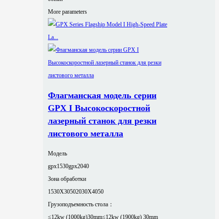
More parameters
Флагманская модель серии
GPX I Высокоскоростной
лазерный станок для резки
листового металла
Модель
gpx1530
gpx2040
Зона обработки
1530X3050
2030X4050
Грузоподъемность стола：
≤12kw (1000kg)30mm
≤12kw (1900kg) 30mm