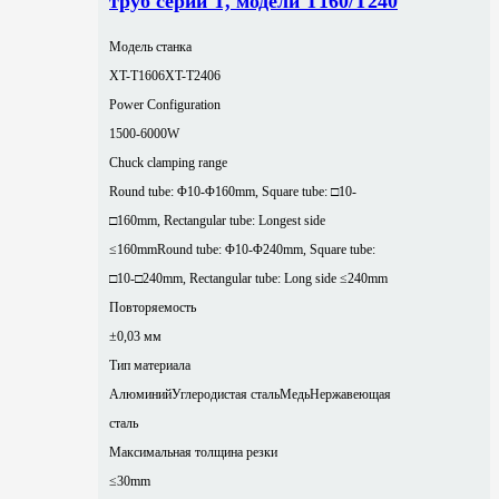
труб серии T, модели T160/T240
Модель станка
XT-T1606
XT-T2406
Power Configuration
1500-6000W
Chuck clamping range
Round tube: Φ10-Φ160mm, Square tube: □10-
□160mm, Rectangular tube: Longest side
≤160mm
Round tube: Φ10-Φ240mm, Square tube:
□10-□240mm, Rectangular tube: Long side ≤240mm
Повторяемость
±0,03 мм
Тип материала
Алюминий
Углеродистая сталь
Медь
Нержавеющая
сталь
Максимальная толщина резки
≤30mm