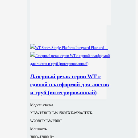
Лазерный резак серии WT с
единой платформой для листов
и труб (интегрированный)
Модель станка
XT-W1530T
XT-W1560T
XT-W2040T
XT-
W2060T
XT-W2560T
Мощность
3000–12000 Вт