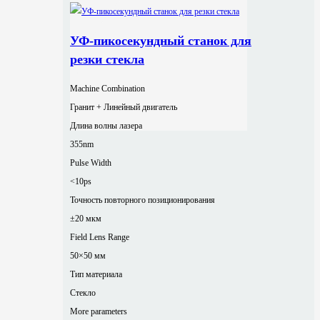
УФ-пикосекундный станок для
резки стекла
Machine Combination
Гранит + Линейный двигатель
Длина волны лазера
355nm
Pulse Width
<10ps
Точность повторного позиционирования
±20 мкм
Field Lens Range
50×50 мм
Тип материала
Стекло
More parameters