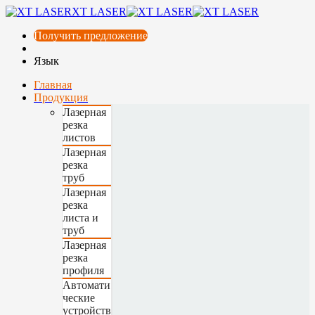
XT LASER
Получить предложение
Язык
Главная
Продукция
Лазерная
резка
листов
Лазерная
резка
труб
Лазерная
резка
листа и
труб
Лазерная
резка
профиля
Автомати
ческие
устройств