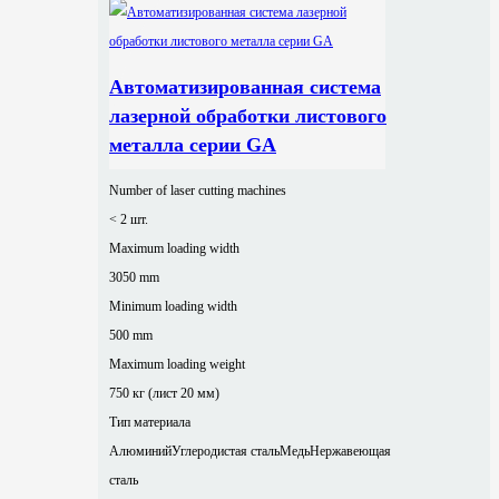
Автоматизированная система
лазерной обработки листового
металла серии GA
Number of laser cutting machines
< 2 шт.
Maximum loading width
3050 mm
Minimum loading width
500 mm
Maximum loading weight
750 кг (лист 20 мм)
Тип материала
Алюминий
Углеродистая сталь
Медь
Нержавеющая
сталь