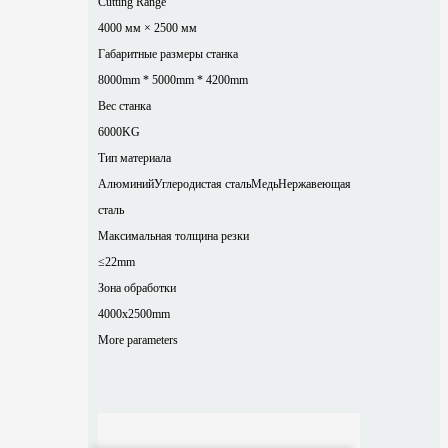
Cutting Range
4000 мм × 2500 мм
Габаритные размеры станка
8000mm * 5000mm * 4200mm
Вес станка
6000KG
Тип материала
Алюминий
Углеродистая сталь
Медь
Нержавеющая
сталь
Максимальная толщина резки
≤22mm
Зона обработки
4000x2500mm
More parameters