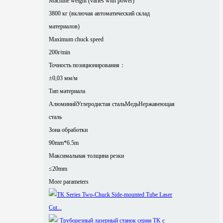
Machine weight (varies with power)
3800 кг (включая автоматический склад
материалов)
Maximum chuck speed
200r/min
Точность позиционирования：
±0,03 мм/м
Тип материала
Алюминий
Углеродистая сталь
Медь
Нержавеющая
сталь
Зона обработки
90mm*6.5m
Максимальная толщина резки
≤20mm
More parameters