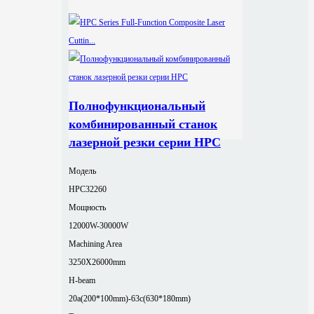
Полнофункциональный
комбинированный станок
лазерной резки серии HPC
Модель
HPC32260
Мощность
12000W-30000W
Machining Area
3250X26000mm
H-beam
20a(200*100mm)-63c(630*180mm)