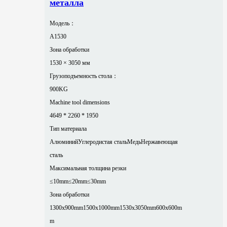
металла
Модель：
A1530
Зона обработки
1530 × 3050 мм
Грузоподъемность стола：
900KG
Machine tool dimensions
4649 * 2260 * 1950
Тип материала
Алюминий
Углеродистая сталь
Медь
Нержавеющая
сталь
Максимальная толщина резки
≤10mm
≤20mm
≤30mm
Зона обработки
1300x900mm
1500x1000mm
1530x3050mm
600x600m
m