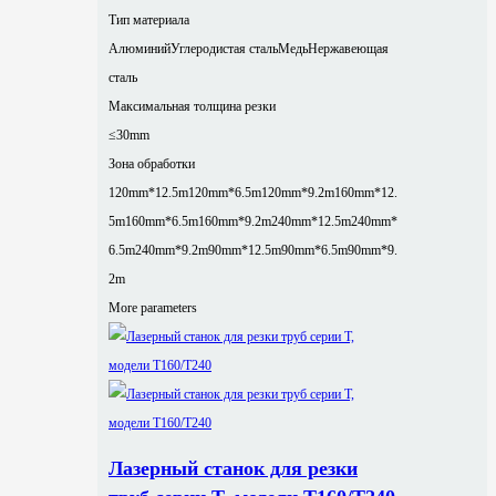
Тип материала
Алюминий
Углеродистая сталь
Медь
Нержавеющая
сталь
Максимальная толщина резки
≤30mm
Зона обработки
120mm*12.5m
120mm*6.5m
120mm*9.2m
160mm*12.
5m
160mm*6.5m
160mm*9.2m
240mm*12.5m
240mm*
6.5m
240mm*9.2m
90mm*12.5m
90mm*6.5m
90mm*9.
2m
More parameters
Лазерный станок для резки