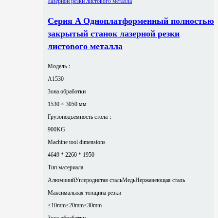
Серия A Одноплатформенный полностью
закрытый станок лазерной резки
листового металла
Модель：
A1530
Зона обработки
1530 × 3050 мм
Грузоподъемность стола：
900KG
Machine tool dimensions
4649 * 2260 * 1950
Тип материала
Алюминий
Углеродистая сталь
Медь
Нержавеющая сталь
Максимальная толщина резки
≤10mm
≤20mm
≤30mm
Зона обработки