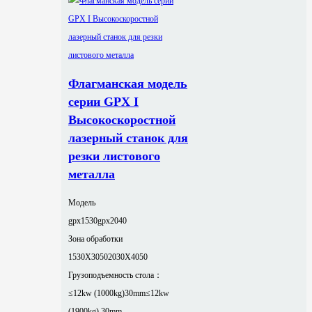
Флагманская модель
серии GPX I
Высокоскоростной
лазерный станок для
резки листового
металла
Модель
gpx1530
gpx2040
Зона обработки
1530X3050
2030X4050
Грузоподъемность стола：
≤12kw (1000kg)30mm
≤12kw
(1900kg) 30mm