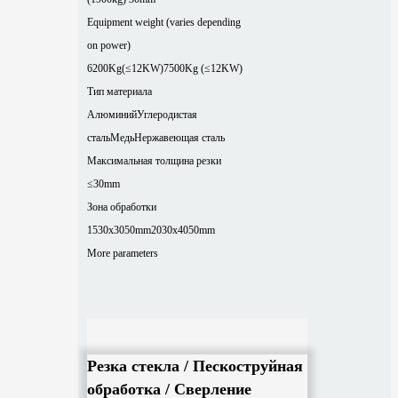
Equipment weight (varies depending
on power)
6200Kg(≤12KW)
7500Kg (≤12KW)
Тип материала
Алюминий
Углеродистая
сталь
Медь
Нержавеющая сталь
Максимальная толщина резки
≤30mm
Зона обработки
1530x3050mm
2030x4050mm
More parameters
Резка стекла / Пескоструйная
обработка / Сверление