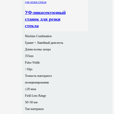
УФ-пикосекундный
станок для резки
стекла
Machine Combination
Гранит + Линейный двигатель
Длина волны лазера
355nm
Pulse Width
<10ps
Точность повторного
позиционирования
±20 мкм
Field Lens Range
50×50 мм
Тип материала