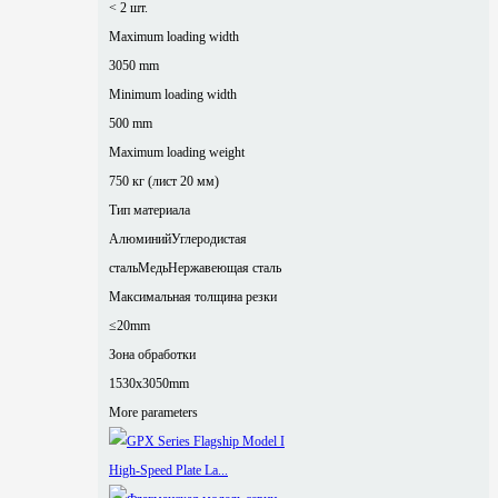
< 2 шт.
Maximum loading width
3050 mm
Minimum loading width
500 mm
Maximum loading weight
750 кг (лист 20 мм)
Тип материала
Алюминий
Углеродистая
сталь
Медь
Нержавеющая сталь
Максимальная толщина резки
≤20mm
Зона обработки
1530x3050mm
More parameters