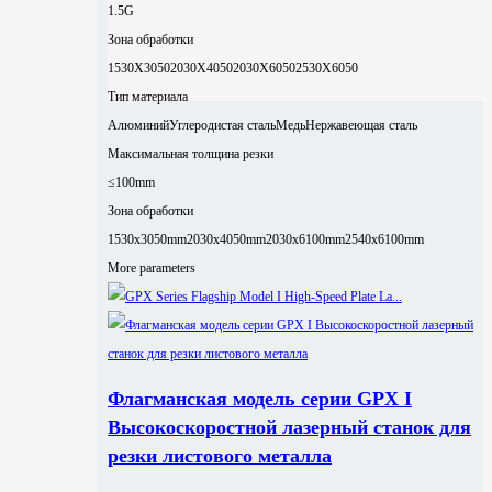
1.5G
Зона обработки
1530X3050
2030X4050
2030X6050
2530X6050
Тип материала
Алюминий
Углеродистая сталь
Медь
Нержавеющая сталь
Максимальная толщина резки
≤100mm
Зона обработки
1530x3050mm
2030x4050mm
2030x6100mm
2540x6100mm
More parameters
Флагманская модель серии GPX I
Высокоскоростной лазерный станок для
резки листового металла