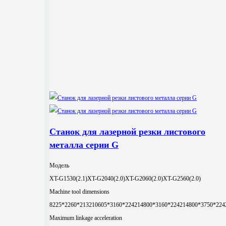
Станок для лазерной резки листового
металла серии G
Модель
XT-G1530(2.1)
XT-G2040(2.0)
XT-G2060(2.0)
XT-G2560(2.0)
Machine tool dimensions
8225*2260*2132
10605*3160*2242
14800*3160*2242
14800*3750*224
Maximum linkage acceleration