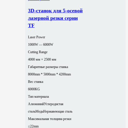
3D-станок для 5-осевой
лазерной резки серии
TF
Laser Power
1000W — 6000W
Cutting Range
4000 мм × 2500 мм
Габаритные размеры станка
8000mm * 5000mm * 4200mm
Вес станка
6000KG
Тип материала
Алюминий
Углеродистая
сталь
Медь
Нержавеющая сталь
Максимальная толщина резки
≤22mm