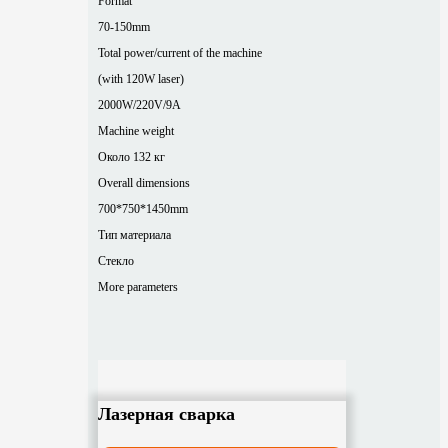
Format
70-150mm
Total power/current of the machine
(with 120W laser)
2000W/220V/9A
Machine weight
Около 132 кг
Overall dimensions
700*750*1450mm
Тип материала
Стекло
More parameters
Лазерная сварка