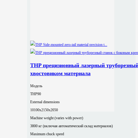
THP прецизионный лазерный труборезный
хвостовиком материала
Модель
THP90
External dimensions
10100x2150x2050
Machine weight (varies with power)
3800 кг (включая автоматический склад материалов)
Maximum chuck speed