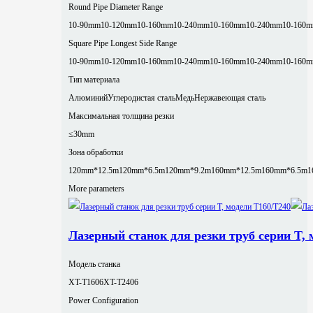
Round Pipe Diameter Range
10-90mm
10-120mm
10-160mm
10-240mm
10-160mm
10-240mm
10-160
Square Pipe Longest Side Range
10-90mm
10-120mm
10-160mm
10-240mm
10-160mm
10-240mm
10-160
Тип материала
Алюминий
Углеродистая сталь
Медь
Нержавеющая сталь
Максимальная толщина резки
≤30mm
Зона обработки
120mm*12.5m
120mm*6.5m
120mm*9.2m
160mm*12.5m
160mm*6.5m
1
More parameters
Лазерный станок для резки труб серии T, 
Модель станка
XT-T1606
XT-T2406
Power Configuration