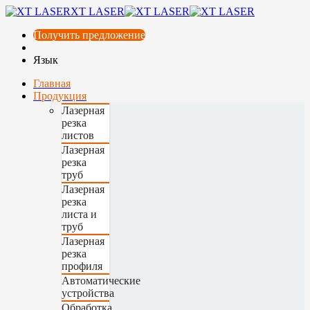
XT LASER
Получить предложение
Язык
Главная
Продукция
Лазерная
резка
листов
Лазерная
резка
труб
Лазерная
резка
листа и
труб
Лазерная
резка
профиля
Автоматические
устройства
Обработка