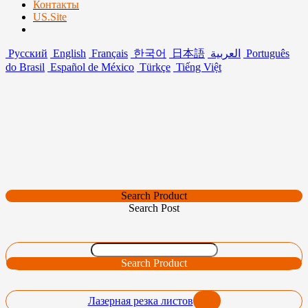
Контакты
US.Site
Русский
English
Français
한국어
日本語
العربية
Português
do Brasil
Español de México
Türkçe
Tiếng Việt
Search Product
Search Post
Search Product
Лазерная резка листов