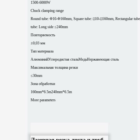
1500-6000W
Chuck clamping range
Round tube: Φ10-Φ160mm, Square tube: □10-□160mm, Rectangular tube
tube: Long side ≤240mm
Повторяемость
±0,03 мм
Тип материала
Алюминий
Углеродистая сталь
Медь
Нержавеющая сталь
Максимальная толщина резки
≤30mm
Зона обработки
160mm*6.5m
240mm*6.5m
More parameters
Лазерная резка листа и труб