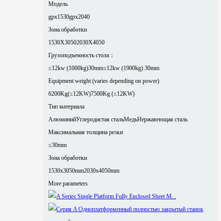
Модель
gpx1530
gpx2040
Зона обработки
1530X3050
2030X4050
Грузоподъемность стола：
≤12kw (1000kg)30mm
≤12kw (1900kg) 30mm
Equipment weight (varies depending on power)
6200Kg(≤12KW)
7500Kg (≤12KW)
Тип материала
Алюминий
Углеродистая сталь
Медь
Нержавеющая сталь
Максимальная толщина резки
≤30mm
Зона обработки
1530x3050mm
2030x4050mm
More parameters