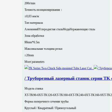
200r/min
Точность позиционирования：
±0,03 мм/м
Тип материала
Алюминий
Углеродистая сталь
Медь
Нержавеющая сталь
Зона обработки
90mm*6.5m
Максимальная толщина резки
≤20mm
More parameters
/ Труборезный лазерный станок серии TK
Модель станка
XT-TK90-6
XT-TK120-6
XT-TK160-6
XT-TK240-6
XT-TK160-9
XT-TK2
Форма поперечного сечения трубы
Круглый / Квадратный / Прямоугольный