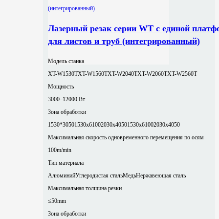
Лазерный резак серии WT с единой платф
для листов и труб (интегрированный)
Модель станка
XT-W1530T
XT-W1560T
XT-W2040T
XT-W2060T
XT-W2560T
Мощность
3000–12000 Вт
Зона обработки
1530*3050
1530x6100
2030x4050
1530x6100
2030x4050
Максимальная скорость одновременного перемещения по осям
100m/min
Тип материала
Алюминий
Углеродистая сталь
Медь
Нержавеющая сталь
Максимальная толщина резки
≤50mm
Зона обработки