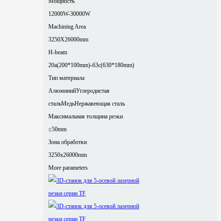
Мощность
12000W-30000W
Machining Area
3250X26000mm
H-beam
20a(200*100mm)-63c(630*180mm)
Тип материала
Алюминий
Углеродистая
сталь
Медь
Нержавеющая сталь
Максимальная толщина резки
≤50mm
Зона обработки
3250x26000mm
More parameters