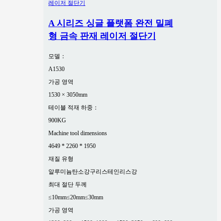
A 시리즈 싱글 플랫폼 완전 밀폐
형 금속 판재 레이저 절단기
모델：
A1530
가공 영역
1530 × 3050mm
테이블 적재 하중：
900KG
Machine tool dimensions
4649 * 2260 * 1950
재질 유형
알루미늄
탄소강
구리
스테인리스강
최대 절단 두께
≤10mm
≤20mm
≤30mm
가공 영역