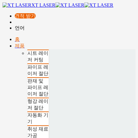
XT LASER
견적 받기
언어
홈
제품
시트 레이
저 커팅
파이프 레
이저 절단
판재 및
파이프 레
이저 절단
형강 레이
저 절단
자동화 기
기
취성 재료
가공