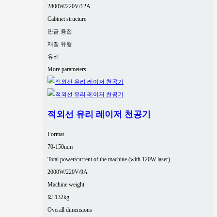
2800W/220V/12A
Cabinet structure
판금 용접
재질 유형
유리
More parameters
적외선 유리 레이저 천공기
Format
70-150mm
Total power/current of the machine (with 120W laser)
2000W/220V/9A
Machine weight
약 132kg
Overall dimensions