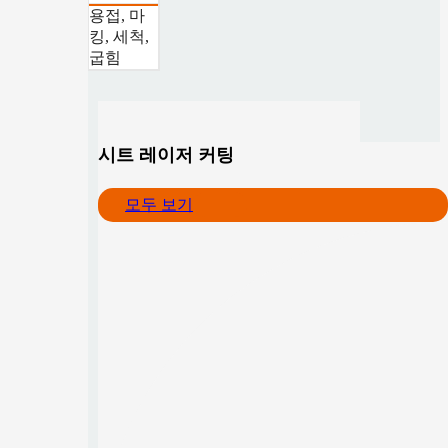
용접, 마
킹, 세척,
굽힘
시트 레이저 커팅
모두 보기