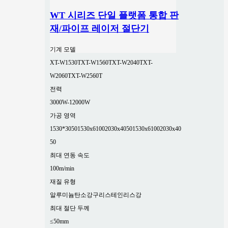
WT 시리즈 단일 플랫폼 통합 판
재/파이프 레이저 절단기
기계 모델
XT-W1530T
XT-W1560T
XT-W2040T
XT-
W2060T
XT-W2560T
전력
3000W-12000W
가공 영역
1530*3050
1530x6100
2030x4050
1530x6100
2030x40
50
최대 연동 속도
100m/min
재질 유형
알루미늄
탄소강
구리
스테인리스강
최대 절단 두께
≤50mm