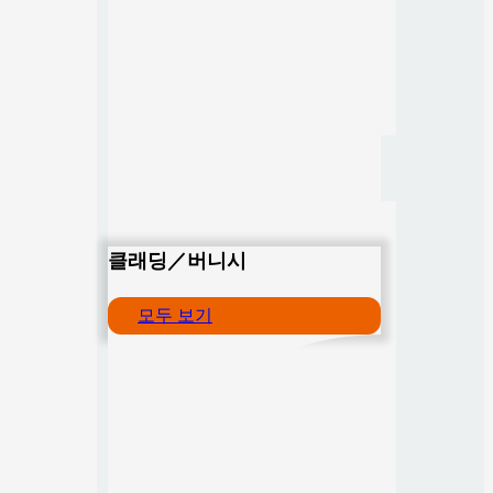
클래딩／버니시
모두 보기