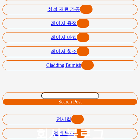
취성 재료 가공
레이저 용접
레이저 마킹
레이저 청소
Cladding Burnish
Search Post
전시회
회사 블로그
업계 뉴스