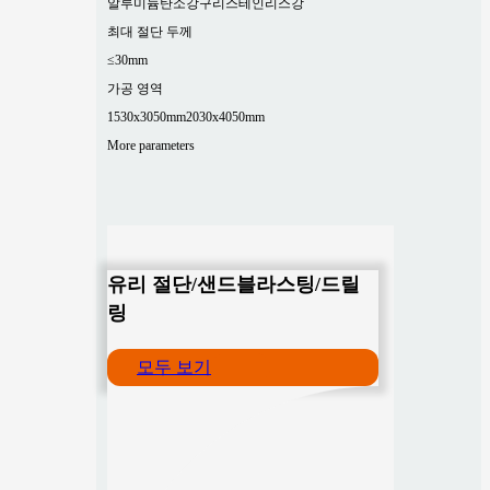
알루미늄
탄소강
구리
스테인리스강
최대 절단 두께
≤30mm
가공 영역
1530x3050mm
2030x4050mm
More parameters
유리 절단/샌드블라스팅/드릴
링
모두 보기