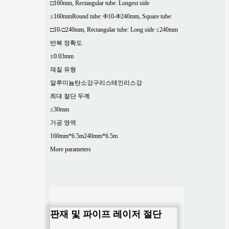
□160mm, Rectangular tube: Longest side
≤160mm
Round tube: Φ10-Φ240mm, Square tube:
□10-□240mm, Rectangular tube: Long side ≤240mm
반복 정확도
±0.03mm
재질 유형
알루미늄
탄소강
구리
스테인리스강
최대 절단 두께
≤30mm
가공 영역
160mm*6.5m
240mm*6.5m
More parameters
판재 및 파이프 레이저 절단