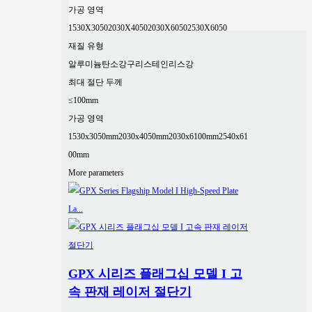
가공 영역
1530X3050
2030X4050
2030X6050
2530X6050
재질 유형
알루미늄
탄소강
구리
스테인리스강
최대 절단 두께
≤100mm
가공 영역
1530x3050mm
2030x4050mm
2030x6100mm
2540x61
00mm
More parameters
GPX 시리즈 플래그십 모델 I 고
속 판재 레이저 절단기