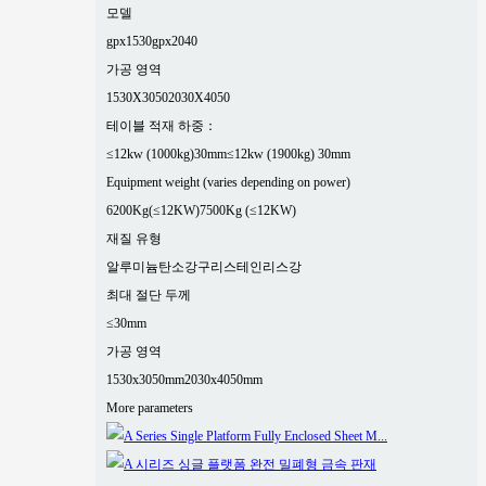
모델
gpx1530
gpx2040
가공 영역
1530X3050
2030X4050
테이블 적재 하중：
≤12kw (1000kg)30mm
≤12kw (1900kg) 30mm
Equipment weight (varies depending on power)
6200Kg(≤12KW)
7500Kg (≤12KW)
재질 유형
알루미늄
탄소강
구리
스테인리스강
최대 절단 두께
≤30mm
가공 영역
1530x3050mm
2030x4050mm
More parameters