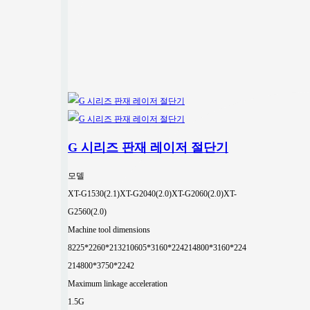
G 시리즈 판재 레이저 절단기
모델
XT-G1530(2.1)
XT-G2040(2.0)
XT-G2060(2.0)
XT-
G2560(2.0)
Machine tool dimensions
8225*2260*2132
10605*3160*2242
14800*3160*224
2
14800*3750*2242
Maximum linkage acceleration
1.5G