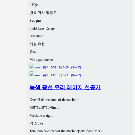
<10ps
반복 위치 정밀도
±20 μm
Field Lens Range
50×50mm
재질 유형
유리
More parameters
녹색 광선 유리 레이저 천공기
Overall dimensions of themachine
790*1250*1670mm
Machine weight
약 220kg
Total power/currentof the machine(with 6ow laser)