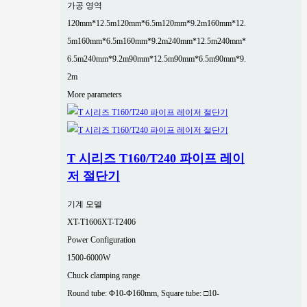
가공 영역
120mm*12.5m
120mm*6.5m
120mm*9.2m
160mm*12.
5m
160mm*6.5m
160mm*9.2m
240mm*12.5m
240mm*
6.5m
240mm*9.2m
90mm*12.5m
90mm*6.5m
90mm*9.
2m
More parameters
T 시리즈 T160/T240 파이프 레이
저 절단기
기계 모델
XT-T1606
XT-T2406
Power Configuration
1500-6000W
Chuck clamping range
Round tube: Φ10-Φ160mm, Square tube: □10-