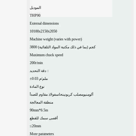
الموديل
THP90
External dimensions
10100x2150x2050
Machine weight (varies with power)
3800 كجم (بما في ذلك مكتبة المواد التلقائية)
Maximum chuck speed
200r/min
دقة التحديد：
±0.03 ملم/م
نوع المادة
ألومنيوم
صلب كربوني
نحاس
فولاذ مقاوم للصدأ
منطقة المعالجة
90mm*6.5m
أقصى سمك للقطع
≤20mm
More parameters