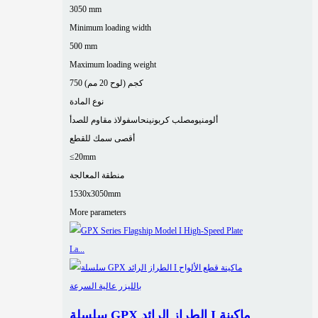
3050 mm
Minimum loading width
500 mm
Maximum loading weight
750 كجم (لوح 20 مم)
نوع المادة
ألومنيوم
صلب كربوني
نحاس
فولاذ مقاوم للصدأ
أقصى سمك للقطع
≤20mm
منطقة المعالجة
1530x3050mm
More parameters
سلسلة GPX الطراز الرائد I ماكينة