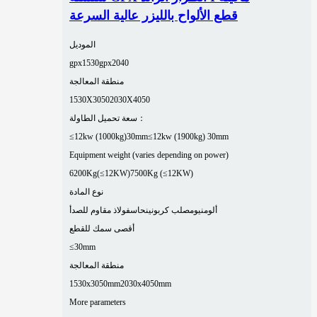
قطع الألواح بالليزر عالية السرعة
الموديل
gpx1530
gpx2040
منطقة المعالجة
1530X3050
2030X4050
سعة تحميل الطاولة：
≤12kw (1000kg)30mm
≤12kw (1900kg) 30mm
Equipment weight (varies depending on power)
6200Kg(≤12KW)
7500Kg (≤12KW)
نوع المادة
ألومنيوم
صلب كربوني
نحاس
فولاذ مقاوم للصدأ
أقصى سمك للقطع
≤30mm
منطقة المعالجة
1530x3050mm
2030x4050mm
More parameters