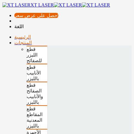
XT LASER
احصل على عرض سعر
اللغة
الرئيسية
المنتجات
قطع
الليزر
للصفائح
قطع
الأنابيب
بالليزر
قطع
الصفائح
والأنابيب
بالليزر
قطع
المقاطع
المعدنية
بالليزر
الأجهزة