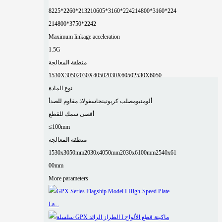
8225*2260*2132
10605*3160*2242
14800*3160*224
2
14800*3750*2242
Maximum linkage acceleration
1.5G
منطقة المعالجة
1530X3050
2030X4050
2030X6050
2530X6050
نوع المادة
ألومنيوم
صلب كربوني
نحاس
فولاذ مقاوم للصدأ
أقصى سمك للقطع
≤100mm
منطقة المعالجة
1530x3050mm
2030x4050mm
2030x6100mm
2540x61
00mm
More parameters