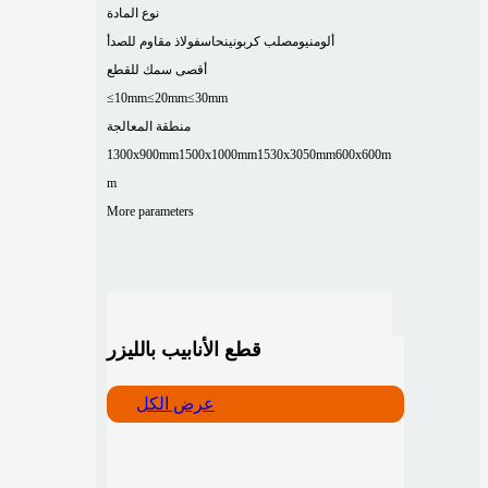
نوع المادة
ألومنيوم
صلب كربوني
نحاس
فولاذ مقاوم للصدأ
أقصى سمك للقطع
≤10mm
≤20mm
≤30mm
منطقة المعالجة
1300x900mm
1500x1000mm
1530x3050mm
600x600m
m
More parameters
قطع الأنابيب بالليزر
عرض الكل