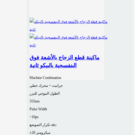
ماكينة قطع الزجاج بالأشعة فوق
البنفسجية بالبيكو ثانية
Machine Combination
جرانيت + محرك خطي
الطول الموجي لليزر
355nm
Pulse Width
<10ps
دقة تكرار التموضع
±20 ميكرومتر