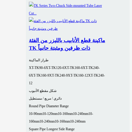
ماكينة قطع الأنابيب بالليزر من الفئة
TK ذات ظرفين ومثبتة جانبياً
طراز الماكينة
XT-TK90-6
XT-TK120-6
XT-TK160-6
XT-TK240-
6
XT-TK160-9
XT-TK240-9
XT-TK160-12
XT-TK240-
12
شكل مقطع الأنبوب
دائري / مربع / مستطيل
Round Pipe Diameter Range
10-90mm
10-120mm
10-160mm
10-240mm
10-
160mm
10-240mm
10-160mm
10-240mm
Square Pipe Longest Side Range