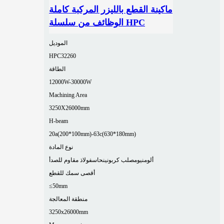
ماكينة القطع بالليزر المركبة كاملة
الوظائف من سلسلة HPC
الموديل
HPC32260
الطاقة
12000W-30000W
Machining Area
3250X26000mm
H-beam
20a(200*100mm)-63c(630*180mm)
نوع المادة
ألومنيوم
صلب كربوني
نحاس
فولاذ مقاوم للصدأ
أقصى سمك للقطع
≤50mm
منطقة المعالجة
3250x26000mm