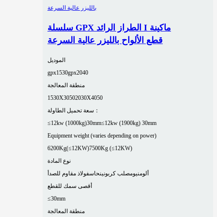
سلسلة GPX الطراز الرائد I ماكينة
قطع الألواح بالليزر عالية السرعة
الموديل
gpx1530
gpx2040
منطقة المعالجة
1530X3050
2030X4050
سعة تحميل الطاولة：
≤12kw (1000kg)30mm
≤12kw (1900kg) 30mm
Equipment weight (varies depending on power)
6200Kg(≤12KW)
7500Kg (≤12KW)
نوع المادة
ألومنيوم
صلب كربوني
نحاس
فولاذ مقاوم للصدأ
أقصى سمك للقطع
≤30mm
منطقة المعالجة