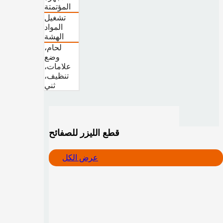
المؤتمتة
تشغيل
المواد
الهشة
لحام،
وضع
علامات،
تنظيف،
ثني
قطع الليزر للصفائح
عرض الكل