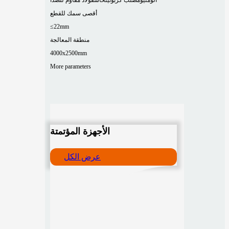
أقصى سمك للقطع
≤22mm
منطقة المعالجة
4000x2500mm
More parameters
الأجهزة المؤتمتة
عرض الكل