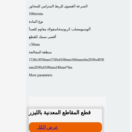
السرعة القصوى للربط المتزامن للمحاور
100m/min
نوع المادة
ألومنيوم
صلب كربوني
نحاس
فولاذ مقاوم للصدأ
أقصى سمك للقطع
≤50mm
منطقة المعالجة
1530x3050mm
1530x6100mm
160mmx6m
2030x4050
mm
2030x6100mm
240mm*6m
More parameters
قطع المقاطع المعدنية بالليزر
عرض الكل