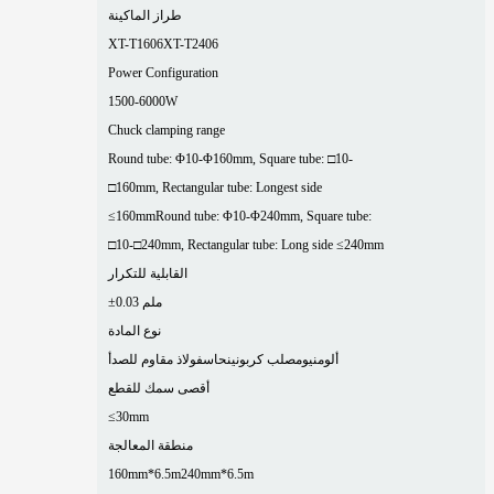
طراز الماكينة
XT-T1606
XT-T2406
Power Configuration
1500-6000W
Chuck clamping range
Round tube: Φ10-Φ160mm, Square tube: □10-
□160mm, Rectangular tube: Longest side
≤160mm
Round tube: Φ10-Φ240mm, Square tube:
□10-□240mm, Rectangular tube: Long side ≤240mm
القابلية للتكرار
±0.03 ملم
نوع المادة
ألومنيوم
صلب كربوني
نحاس
فولاذ مقاوم للصدأ
أقصى سمك للقطع
≤30mm
منطقة المعالجة
160mm*6.5m
240mm*6.5m