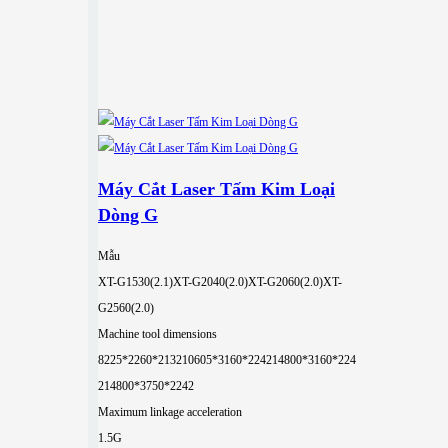
Máy Cắt Laser Tấm Kim Loại
Dòng G
Mẫu
XT-G1530(2.1)
XT-G2040(2.0)
XT-G2060(2.0)
XT-
G2560(2.0)
Machine tool dimensions
8225*2260*2132
10605*3160*2242
14800*3160*224
2
14800*3750*2242
Maximum linkage acceleration
1.5G