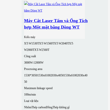
Máy Cắt Laser Tấm và Ống Tích
hợp Một mặt bằng Dòng WT
Kiểu máy
XT-W1530T
XT-W1560T
XT-W2040T
XT-
W2060T
XT-W2560T
Công suất
3000W-12000W
Processing area
1530*3050
1530x6100
2030x4050
1530x6100
2030x40
50
Maximum linkage speed
100m/min
Loại vật liệu
Nhôm
Thép carbon
Đồng
Thép không gỉ