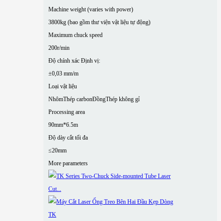
Machine weight (varies with power)
3800kg (bao gồm thư viện vật liệu tự động)
Maximum chuck speed
200r/min
Độ chính xác Định vị:
±0,03 mm/m
Loại vật liệu
Nhôm
Thép carbon
Đồng
Thép không gỉ
Processing area
90mm*6.5m
Độ dày cắt tối đa
≤20mm
More parameters