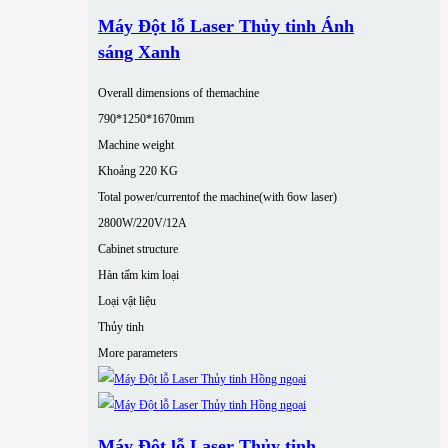
Máy Đột lỗ Laser Thủy tinh Ánh
sáng Xanh
Overall dimensions of themachine
790*1250*1670mm
Machine weight
Khoảng 220 KG
Total power/currentof the machine(with 6ow laser)
2800W/220V/12A
Cabinet structure
Hàn tấm kim loại
Loại vật liệu
Thủy tinh
More parameters
Máy Đột lỗ Laser Thủy tinh