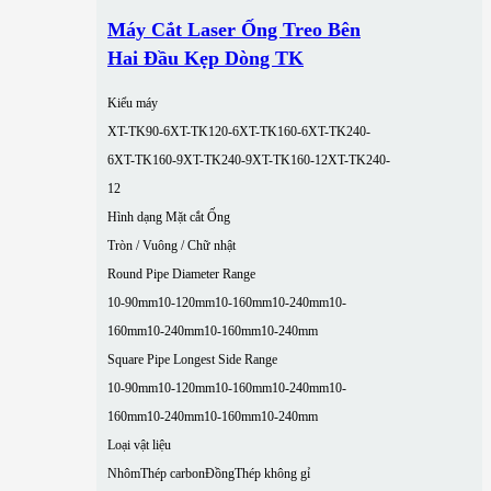
Máy Cắt Laser Ống Treo Bên
Hai Đầu Kẹp Dòng TK
Kiểu máy
XT-TK90-6
XT-TK120-6
XT-TK160-6
XT-TK240-
6
XT-TK160-9
XT-TK240-9
XT-TK160-12
XT-TK240-
12
Hình dạng Mặt cắt Ống
Tròn / Vuông / Chữ nhật
Round Pipe Diameter Range
10-90mm
10-120mm
10-160mm
10-240mm
10-
160mm
10-240mm
10-160mm
10-240mm
Square Pipe Longest Side Range
10-90mm
10-120mm
10-160mm
10-240mm
10-
160mm
10-240mm
10-160mm
10-240mm
Loại vật liệu
Nhôm
Thép carbon
Đồng
Thép không gỉ