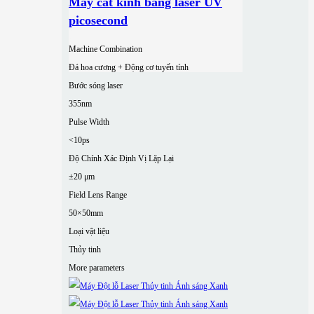
Máy cắt kính bằng laser UV
picosecond
Machine Combination
Đá hoa cương + Động cơ tuyến tính
Bước sóng laser
355nm
Pulse Width
<10ps
Độ Chính Xác Định Vị Lặp Lại
±20 μm
Field Lens Range
50×50mm
Loại vật liệu
Thủy tinh
More parameters