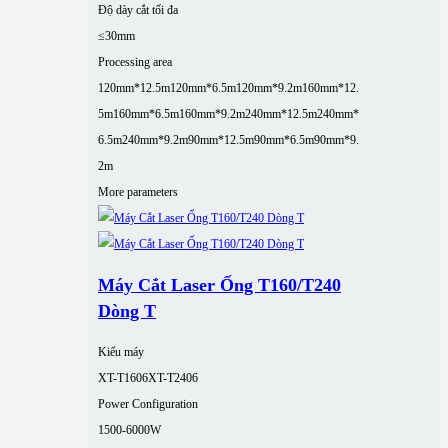
Độ dày cắt tối đa
≤30mm
Processing area
120mm*12.5m
120mm*6.5m
120mm*9.2m
160mm*12.
5m
160mm*6.5m
160mm*9.2m
240mm*12.5m
240mm*
6.5m
240mm*9.2m
90mm*12.5m
90mm*6.5m
90mm*9.
2m
More parameters
Máy Cắt Laser Ống T160/T240
Dòng T
Kiểu máy
XT-T1606
XT-T2406
Power Configuration
1500-6000W