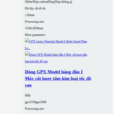
Nhôm
Thép carbon
Đồng
Thép không gỉ
Độ dày cắt tối đa
≤20mm
Processing area
1530x3050mm
More parameters
Dòng GPX Model hàng đầu I
Máy cắt laser tấm kim loại tốc độ
cao
Mẫu
gpx1530
gpx2040
Processing area