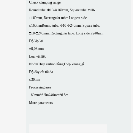
Chuck clamping range
Round tube: Φ10-Φ160mm, Square tube: □10-
□160mm, Rectangular tube: Longest side
≤160mm
Round tube: Φ10-Φ240mm, Square tube:
□10-□240mm, Rectangular tube: Long side ≤240mm
Độ lặp lại
±0,03 mm
Loại vật liệu
Nhôm
Thép carbon
Đồng
Thép không gỉ
Độ dày cắt tối đa
≤30mm
Processing area
160mm*6.5m
240mm*6.5m
More parameters