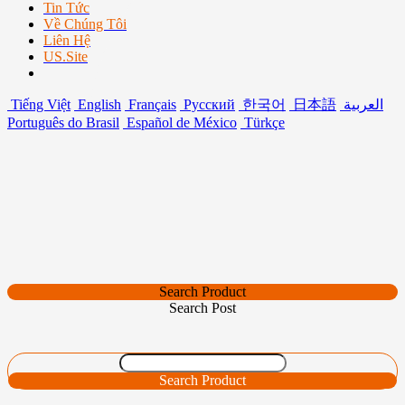
Tin Tức
Về Chúng Tôi
Liên Hệ
US.Site
Tiếng Việt
English
Français
Русский
한국어
日本語
العربية
Português do Brasil
Español de México
Türkçe
Search Product
Search Post
Search Product