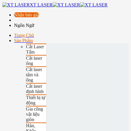
XT LASER
Nhận báo giá
Ngôn Ngữ
Trang Chủ
Sản Phẩm
Cắt Laser
Tấm
Cắt laser
ống
Cắt laser
tấm và
ống
Cắt laser
định hình
Thiết bị tự
động
Gia công
vật liệu
giòn
Hàn,
Khắc,