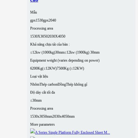
Mẫu
gpx1530
gpx2040
Processing area
1530X3050
2030X4050
Khả năng chịu tải của bàn :
≤12kw (1000kg)30mm
≤12kw (1900kg) 30mm
Equipment weight (varies depending on power)
6200Kg(≤12KW)
7500Kg (≤12KW)
Loại vật liệu
Nhôm
Thép carbon
Đồng
Thép không gỉ
Độ dày cắt tối đa
≤30mm
Processing area
1530x3050mm
2030x4050mm
More parameters