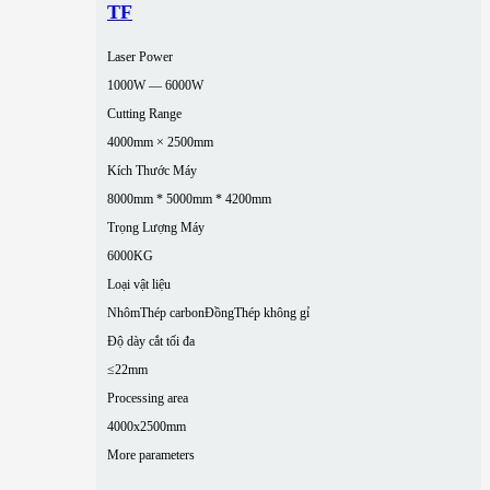
TF
Laser Power
1000W — 6000W
Cutting Range
4000mm × 2500mm
Kích Thước Máy
8000mm * 5000mm * 4200mm
Trọng Lượng Máy
6000KG
Loại vật liệu
Nhôm
Thép carbon
Đồng
Thép không gỉ
Độ dày cắt tối đa
≤22mm
Processing area
4000x2500mm
More parameters