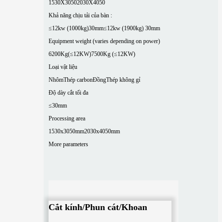
1530X3050
2030X4050
Khả năng chịu tải của bàn :
≤12kw (1000kg)30mm
≤12kw (1900kg) 30mm
Equipment weight (varies depending on power)
6200Kg(≤12KW)
7500Kg (≤12KW)
Loại vật liệu
Nhôm
Thép carbon
Đồng
Thép không gỉ
Độ dày cắt tối đa
≤30mm
Processing area
1530x3050mm
2030x4050mm
More parameters
Cắt kính/Phun cát/Khoan