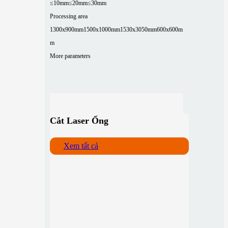
≤10mm
≤20mm
≤30mm
Processing area
1300x900mm
1500x1000mm
1530x3050mm
600x600m
m
More parameters
Cắt Laser Ống
Xem tất cả