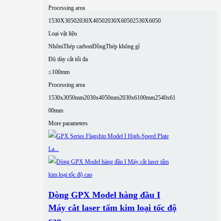
Processing area
1530X3050
2030X4050
2030X6050
2530X6050
Loại vật liệu
Nhôm
Thép carbon
Đồng
Thép không gỉ
Độ dày cắt tối đa
≤100mm
Processing area
1530x3050mm
2030x4050mm
2030x6100mm
2540x61
00mm
More parameters
Dòng GPX Model hàng đầu I
Máy cắt laser tấm kim loại tốc độ
cao