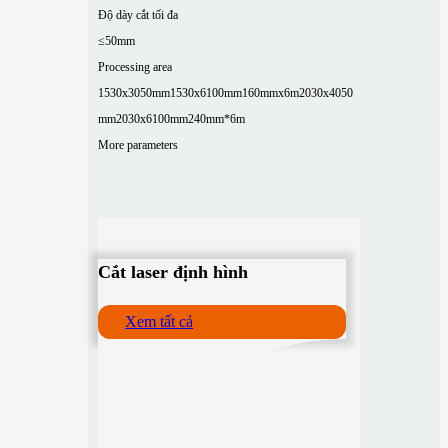
Độ dày cắt tối đa
≤50mm
Processing area
1530x3050mm
1530x6100mm
160mmx6m
2030x4050
mm
2030x6100mm
240mm*6m
More parameters
Cắt laser định hình
Xem tất cả