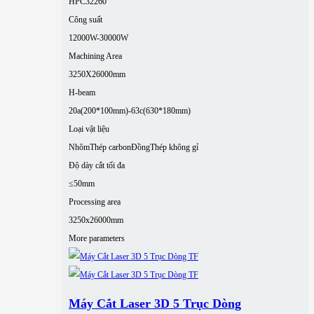
HPC32260
Công suất
12000W-30000W
Machining Area
3250X26000mm
H-beam
20a(200*100mm)-63c(630*180mm)
Loại vật liệu
Nhôm
Thép carbon
Đồng
Thép không gỉ
Độ dày cắt tối đa
≤50mm
Processing area
3250x26000mm
More parameters
Máy Cắt Laser 3D 5 Trục Dòng