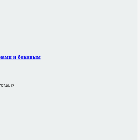
онами и боковым
TK240-12