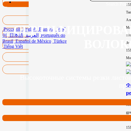
Search Post
15
Тип
Ал
СЕРТИФИЦИРОВА
Ма
Русский
English
Français
한국
어
日本語
العربية
Português do
≤1
ВОЛОК
Brasil
Español de México
Türkçe
Зон
Tiếng Việt
15
Mor
Высокоточные системы резки листов
про
Ф
р
Мо
gp
Зон
15