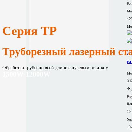
90
Ма
≤2
Серия TP
Mor
Труборезный лазерный ста
/
к
Обработка трубы по всей длине с нулевым остатком
1500W-12000W
Мод
XT
Фор
Кру
Rou
10
Squ
10