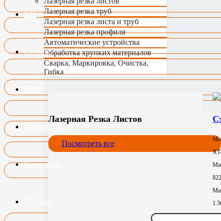
Лазерная резка листов
Лазерная резка труб
VR
Лазерная резка листа и труб
Лазерная резка профиля
Автоматические устройства
Сервис
Обработка хрупких материалов
Сварка, Маркировка, Очистка,
Гибка
Блог
Лазерная Резка Листов
С
О компании
Мо
Посмотреть все
XT
Контакты
Mac
82
Max
US.Site
1.
Зон