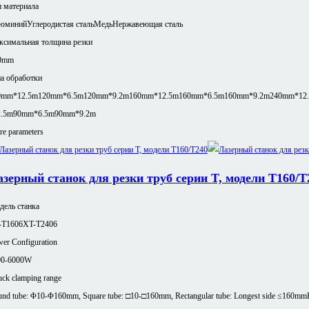
 материала
юминий
Углеродистая сталь
Медь
Нержавеющая сталь
ксимальная толщина резки
0mm
а обработки
0mm*12.5m
120mm*6.5m
120mm*9.2m
160mm*12.5m
160mm*6.5m
160mm*9.2m
240mm*12
2.5m
90mm*6.5m
90mm*9.2m
e parameters
азерный станок для резки труб серии T, модели T160/T
ель станка
-T1606
XT-T2406
er Configuration
00-6000W
ck clamping range
nd tube: Φ10-Φ160mm, Square tube: □10-□160mm, Rectangular tube: Longest side ≤160mm