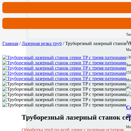
Гр
≤1
Equ
62
Тип
Ал
Главная
/
Лазерная резка труб
/ Труборезный лазерный станок с
Ма
≤3
Зон
15
Mor
С
л
Труборезный лазерный станок се
Мо
Обработка труб по всей длине с нулевым остатком