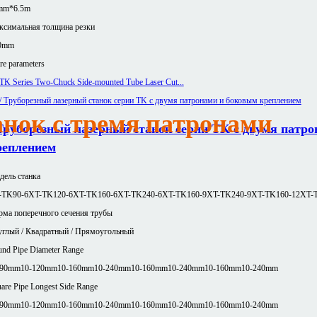
mm*6.5m
ксимальная толщина резки
0mm
e parameters
нок с тремя патронами
 Труборезный лазерный станок серии TK с двумя патр
реплением
ель станка
-TK90-6
XT-TK120-6
XT-TK160-6
XT-TK240-6
XT-TK160-9
XT-TK240-9
XT-TK160-12
XT-
ма поперечного сечения трубы
глый / Квадратный / Прямоугольный
nd Pipe Diameter Range
-90mm
10-120mm
10-160mm
10-240mm
10-160mm
10-240mm
10-160mm
10-240mm
are Pipe Longest Side Range
-90mm
10-120mm
10-160mm
10-240mm
10-160mm
10-240mm
10-160mm
10-240mm