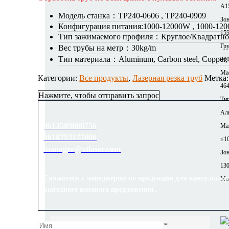
A1
Модель станка：
TP240-0606 , TP240-0909
Зон
Конфигурация питания:
1000-12000W , 1000-12
153
Тип зажимаемого профиля：
Круглое/Квадратно
Гр
Вес трубы на метр：
30kg/m
Тип материала：
Aluminum, Carbon steel, Copper, S
90
Mac
Категории:
Все продукты
,
Лазерная резка труб
Метка
464
Нажмите, чтобы отправить запрос
Тип
Ал
8613589060756
Ма
8618753177006
≤1
manager@xtlaser.com
Зон
13
Свяжитесь с менеджером по продукции для консультац
Mor
выгодного ценового предложения.
.
*