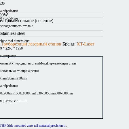
530
а обработки
000W
0 × 3050 мм
е/Прямоугольное (сечение)
узоподъемность стола：
tainless steel
0KG
hine tool dimensions
:
Труборезный лазерный станок
Бренд:
XT-Laser
9 * 2260 * 1950
 материала
юминий
Углеродистая сталь
Медь
Нержавеющая сталь
ксимальная толщина резки
0mm
≤20mm
≤30mm
а обработки
00x900mm
1500x1000mm
1530x3050mm
600x600mm
ии и получения
e parameters