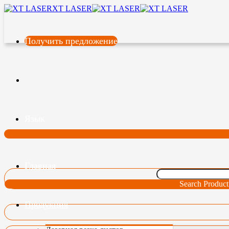
XT LASER
Получить предложение
Язык
Главная
Search Product
Продукция