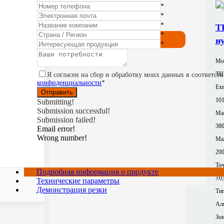
*
Лазерная Резка Труб
*
*
T
*
Посмотреть все
н
*
Мо
TH
Я согласен на сбор и обработку моих данных в соответс
конфиденциальности
*
Ext
10
Submitting!
Submission successful!
Mac
Submission failed!
380
Email error!
Wrong number!
Ma
200
То
Подробная информация о продукте
±0
Технические параметры
Демонстрация резки
Тип
Ал
Зон