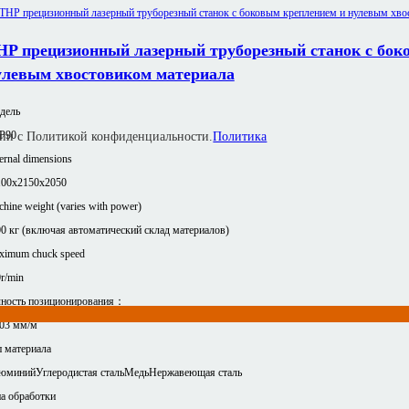
HP прецизионный лазерный труборезный станок с бок
улевым хвостовиком материала
дель
P90
твии с Политикой конфиденциальности.
Политика
ernal dimensions
100x2150x2050
hine weight (varies with power)
0 кг (включая автоматический склад материалов)
ximum chuck speed
r/min
чность позиционирования：
,03 мм/м
 материала
юминий
Углеродистая сталь
Медь
Нержавеющая сталь
а обработки