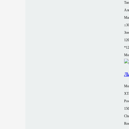
Тип
Ал
Ма
≤3
Зон
12
*1
Mor
Л
Мод
XT
Pow
15
Chu
Rou