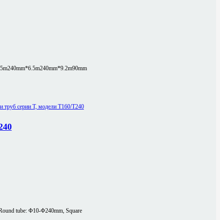
.5m
240mm*6.5m
240mm*9.2m
90mm
240
Round tube: Φ10-Φ240mm, Square