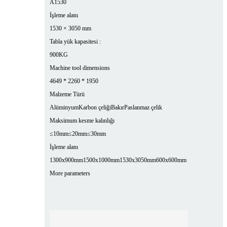
A1530
İşleme alanı
1530 × 3050 mm
Tabla yük kapasitesi :
900KG
Machine tool dimensions
4649 * 2260 * 1950
Malzeme Türü
Alüminyum
Karbon çeliği
Bakır
Paslanmaz çelik
Maksimum kesme kalınlığı
≤10mm
≤20mm
≤30mm
İşleme alanı
1300x900mm
1500x1000mm
1530x3050mm
600x600mm
More parameters