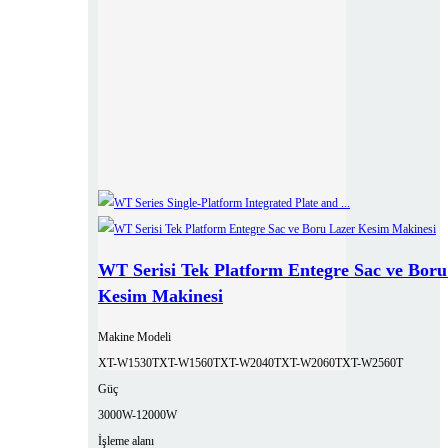
WT Serisi Tek Platform Entegre Sac ve Boru
Kesim Makinesi
Makine Modeli
XT-W1530T
XT-W1560T
XT-W2040T
XT-W2060T
XT-W2560T
Güç
3000W-12000W
İşleme alanı