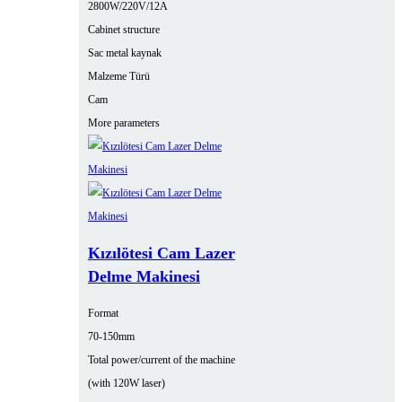
2800W/220V/12A
Cabinet structure
Sac metal kaynak
Malzeme Türü
Cam
More parameters
Kızılötesi Cam Lazer
Delme Makinesi
Format
70-150mm
Total power/current of the machine
(with 120W laser)