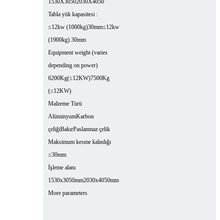
1530X3050
2030X4050
Tabla yük kapasitesi :
≤12kw (1000kg)30mm
≤12kw
(1900kg) 30mm
Equipment weight (varies
depending on power)
6200Kg(≤12KW)
7500Kg
(≤12KW)
Malzeme Türü
Alüminyum
Karbon
çeliği
Bakır
Paslanmaz çelik
Maksimum kesme kalınlığı
≤30mm
İşleme alanı
1530x3050mm
2030x4050mm
More parameters