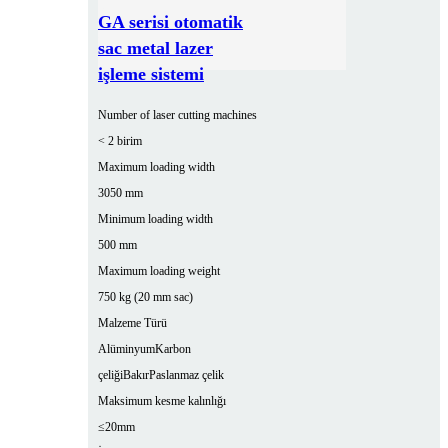
GA serisi otomatik
sac metal lazer
işleme sistemi
Number of laser cutting machines
< 2 birim
Maximum loading width
3050 mm
Minimum loading width
500 mm
Maximum loading weight
750 kg (20 mm sac)
Malzeme Türü
Alüminyum
Karbon
çeliği
Bakır
Paslanmaz çelik
Maksimum kesme kalınlığı
≤20mm