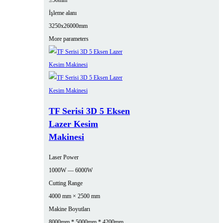
≤50mm
İşleme alanı
3250x26000mm
More parameters
TF Serisi 3D 5 Eksen
Lazer Kesim
Makinesi
Laser Power
1000W — 6000W
Cutting Range
4000 mm × 2500 mm
Makine Boyutları
8000mm * 5000mm * 4200mm