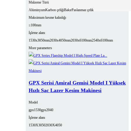
Malzeme Türü
Alüminyum
Karbon çeliği
Bakır
Paslanmaz çelik
Maksimum kesme kalınlığı
≤100mm
İşleme alanı
1530x3050mm
2030x4050mm
2030x6100mm
2540x6100mm
More parameters
GPX Serisi Amiral Gemisi Model I Yüksek
Hızlı Sac Lazer Kesim Makinesi
Model
gpx1530
gpx2040
İşleme alanı
1530X3050
2030X4050