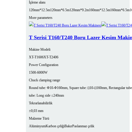
İşleme alanı
120mm*12.5m
120mm*6.5m
120mm*9.2m
160mm*12.5m
160mm*6.5m
1
More parameters
T Serisi T160/T240 Boru Lazer Kesim Makin
Makine Modeli
XT-T1606
XT-T2406
Power Configuration
1500-6000W
Chuck clamping range
Round tube: Φ10-Φ160mm, Square tube: □10-□160mm, Rectangular tube
tube: Long side ≤240mm
Tekrarlanabilirlik
±0,03 mm
Malzeme Türü
Alüminyum
Karbon çeliği
Bakır
Paslanmaz çelik