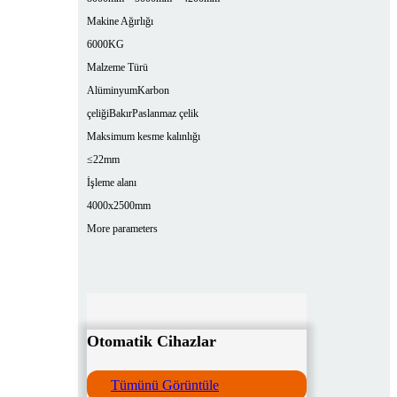
Makine Ağırlığı
6000KG
Malzeme Türü
Alüminyum
Karbon
çeliği
Bakır
Paslanmaz çelik
Maksimum kesme kalınlığı
≤22mm
İşleme alanı
4000x2500mm
More parameters
Otomatik Cihazlar
Tümünü Görüntüle