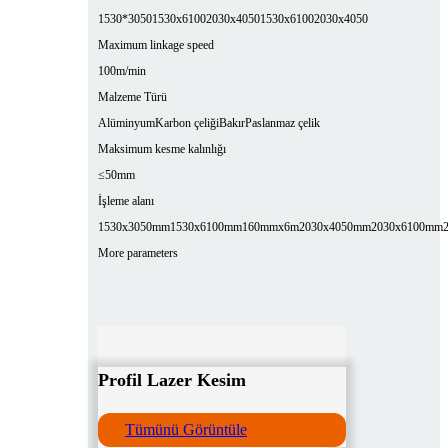
1530*3050
1530x6100
2030x4050
1530x6100
2030x4050
Maximum linkage speed
100m/min
Malzeme Türü
Alüminyum
Karbon çeliği
Bakır
Paslanmaz çelik
Maksimum kesme kalınlığı
≤50mm
İşleme alanı
1530x3050mm
1530x6100mm
160mmx6m
2030x4050mm
2030x6100mm
More parameters
Profil Lazer Kesim
Tümünü Görüntüle