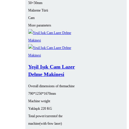
50×50mm
Malzeme Türü
Cam
More parameters
Yeşil Işık Cam Lazer
Delme Makinesi
Overall dimensions of themachine
790*1250*1670mm
Machine weight
Yaklaşık 220 KG
Total power/currentof the
machine(with 6ow laser)