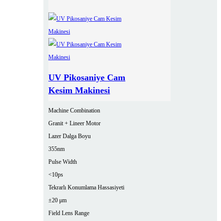
UV Pikosaniye Cam
Kesim Makinesi
Machine Combination
Granit + Lineer Motor
Lazer Dalga Boyu
355nm
Pulse Width
<10ps
Tekrarlı Konumlama Hassasiyeti
±20 μm
Field Lens Range