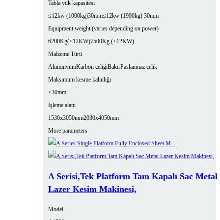
Tabla yük kapasitesi :
≤12kw (1000kg)30mm
≤12kw (1900kg) 30mm
Equipment weight (varies depending on power)
6200Kg(≤12KW)
7500Kg (≤12KW)
Malzeme Türü
Alüminyum
Karbon çeliği
Bakır
Paslanmaz çelik
Maksimum kesme kalınlığı
≤30mm
İşleme alanı
1530x3050mm
2030x4050mm
More parameters
A Serisi,Tek Platform Tam Kapalı Sac Metal
Lazer Kesim Makinesi,
Model