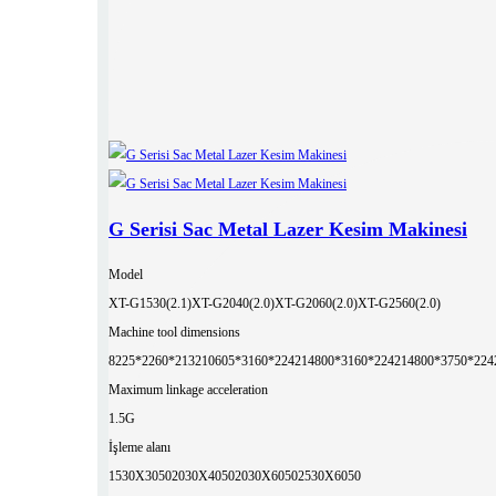
G Serisi Sac Metal Lazer Kesim Makinesi
Model
XT-G1530(2.1)
XT-G2040(2.0)
XT-G2060(2.0)
XT-G2560(2.0)
Machine tool dimensions
8225*2260*2132
10605*3160*2242
14800*3160*2242
14800*3750*224
Maximum linkage acceleration
1.5G
İşleme alanı
1530X3050
2030X4050
2030X6050
2530X6050