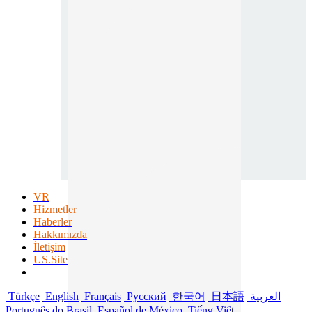
VR
Hizmetler
Haberler
Hakkımızda
İletişim
US.Site
Türkçe
English
Français
Русский
한국어
日本語
العربية
Português do Brasil
Español de México
Tiếng Việt