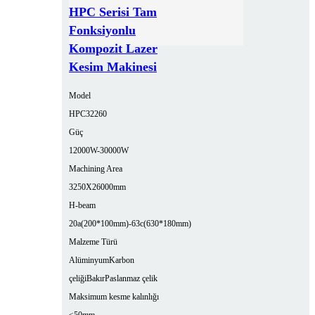
HPC Serisi Tam
Fonksiyonlu
Kompozit Lazer
Kesim Makinesi
Model
HPC32260
Güç
12000W-30000W
Machining Area
3250X26000mm
H-beam
20a(200*100mm)-63c(630*180mm)
Malzeme Türü
Alüminyum
Karbon
çeliği
Bakır
Paslanmaz çelik
Maksimum kesme kalınlığı