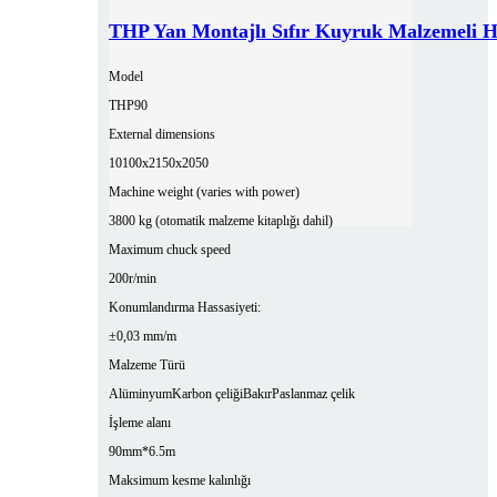
THP Yan Montajlı Sıfır Kuyruk Malzemeli H
Model
THP90
External dimensions
10100x2150x2050
Machine weight (varies with power)
3800 kg (otomatik malzeme kitaplığı dahil)
Maximum chuck speed
200r/min
Konumlandırma Hassasiyeti:
±0,03 mm/m
Malzeme Türü
Alüminyum
Karbon çeliği
Bakır
Paslanmaz çelik
İşleme alanı
90mm*6.5m
Maksimum kesme kalınlığı