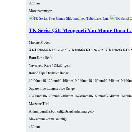
≤20mm
More parameters
TK Serisi Çift Mengeneli Yan Monte Boru L
Makine Modeli
XT-TK90-6
XT-TK120-6
XT-TK160-6
XT-TK240-6
XT-TK160-9
XT-TK2
Boru Kesit Şekli
Yuvarlak / Kare / Dikdörtgen
Round Pipe Diameter Range
10-90mm
10-120mm
10-160mm
10-240mm
10-160mm
10-240mm
10-160
Square Pipe Longest Side Range
10-90mm
10-120mm
10-160mm
10-240mm
10-160mm
10-240mm
10-160
Malzeme Türü
Alüminyum
Karbon çeliği
Bakır
Paslanmaz çelik
Maksimum kesme kalınlığı
≤30mm