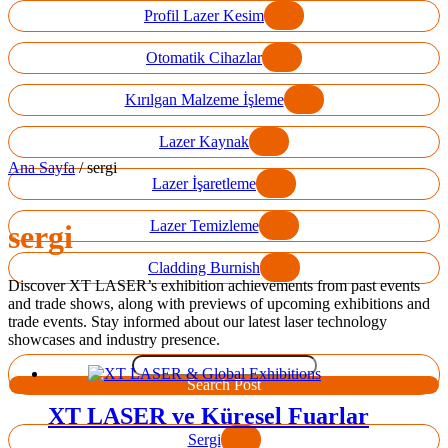
Profil Lazer Kesim
Otomatik Cihazlar
Kırılgan Malzeme İşleme
Lazer Kaynak
Ana Sayfa
/
sergi
Lazer İşaretleme
Lazer Temizleme
sergi
Cladding Burnish
Discover XT LASER’s exhibition achievements from past events
and trade shows, along with previews of upcoming exhibitions and
trade events. Stay informed about our latest laser technology
showcases and industry presence.
Search Post
XT LASER ve Küresel Fuarlar
Sergi