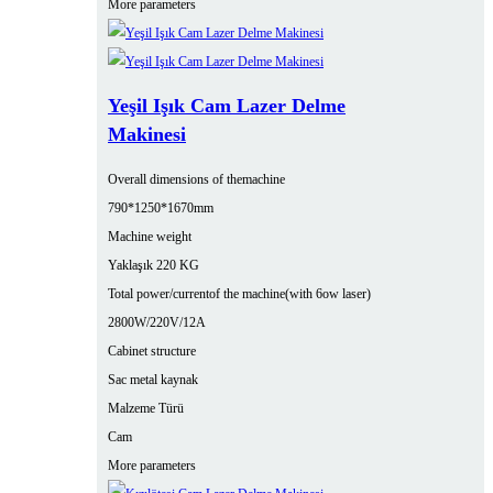
More parameters
Yeşil Işık Cam Lazer Delme
Makinesi
Overall dimensions of themachine
790*1250*1670mm
Machine weight
Yaklaşık 220 KG
Total power/currentof the machine(with 6ow laser)
2800W/220V/12A
Cabinet structure
Sac metal kaynak
Malzeme Türü
Cam
More parameters