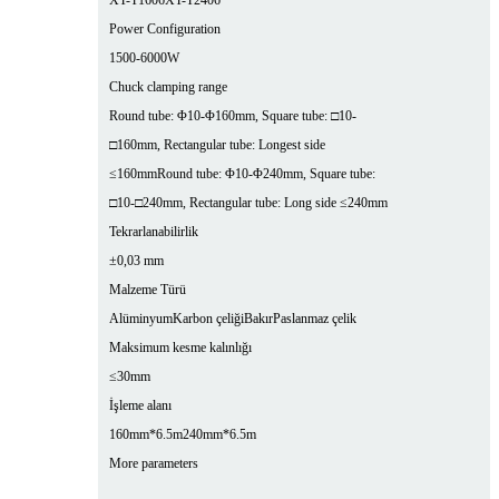
XT-T1606
XT-T2406
Power Configuration
1500-6000W
Chuck clamping range
Round tube: Φ10-Φ160mm, Square tube: □10-
□160mm, Rectangular tube: Longest side
≤160mm
Round tube: Φ10-Φ240mm, Square tube:
□10-□240mm, Rectangular tube: Long side ≤240mm
Tekrarlanabilirlik
±0,03 mm
Malzeme Türü
Alüminyum
Karbon çeliği
Bakır
Paslanmaz çelik
Maksimum kesme kalınlığı
≤30mm
İşleme alanı
160mm*6.5m
240mm*6.5m
More parameters