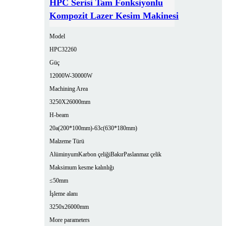
HPC Serisi Tam Fonksiyonlu
Kompozit Lazer Kesim Makinesi
Model
HPC32260
Güç
12000W-30000W
Machining Area
3250X26000mm
H-beam
20a(200*100mm)-63c(630*180mm)
Malzeme Türü
Alüminyum
Karbon çeliği
Bakır
Paslanmaz çelik
Maksimum kesme kalınlığı
≤50mm
İşleme alanı
3250x26000mm
More parameters