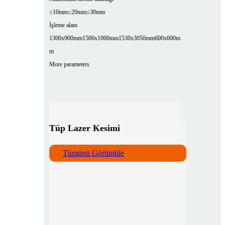
≤10mm
≤20mm
≤30mm
İşleme alanı
1300x900mm
1500x1000mm
1530x3050mm
600x600m
m
More parameters
Tüp Lazer Kesimi
Tümünü Görüntüle