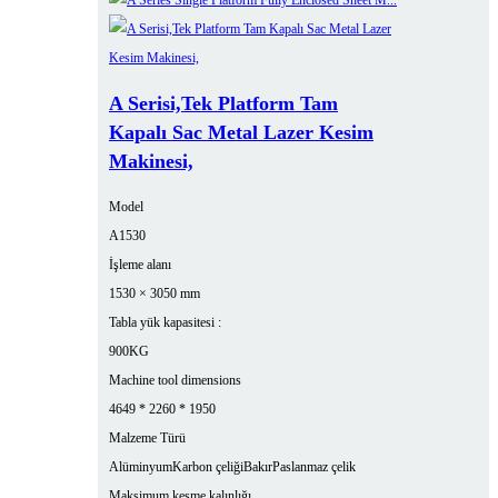
A Serisi,Tek Platform Tam
Kapalı Sac Metal Lazer Kesim
Makinesi,
Model
A1530
İşleme alanı
1530 × 3050 mm
Tabla yük kapasitesi :
900KG
Machine tool dimensions
4649 * 2260 * 1950
Malzeme Türü
Alüminyum
Karbon çeliği
Bakır
Paslanmaz çelik
Maksimum kesme kalınlığı