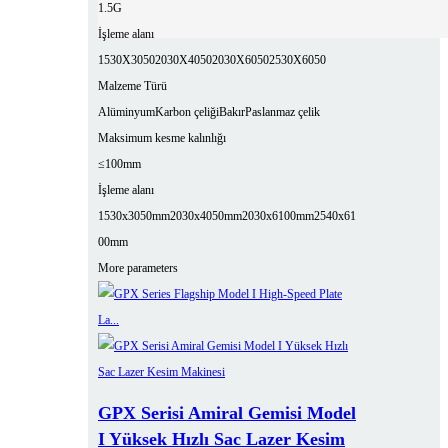
1.5G
İşleme alanı
1530X3050
2030X4050
2030X6050
2530X6050
Malzeme Türü
Alüminyum
Karbon çeliği
Bakır
Paslanmaz çelik
Maksimum kesme kalınlığı
≤100mm
İşleme alanı
1530x3050mm
2030x4050mm
2030x6100mm
2540x61
00mm
More parameters
GPX Serisi Amiral Gemisi Model
I Yüksek Hızlı Sac Lazer Kesim