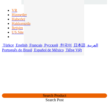
VR
Hizmetler
Haberler
Hakkımızda
İletişim
US.Site
Türkçe
English
Français
Русский
한국어
日本語
العربية
Português do Brasil
Español de México
Tiếng Việt
Search Product
Search Post