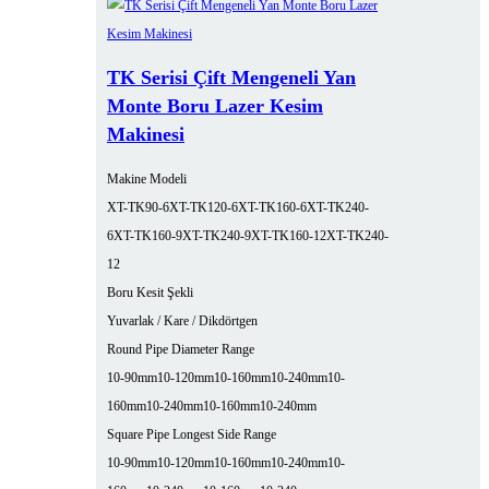
TK Serisi Çift Mengeneli Yan
Monte Boru Lazer Kesim
Makinesi
Makine Modeli
XT-TK90-6
XT-TK120-6
XT-TK160-6
XT-TK240-
6
XT-TK160-9
XT-TK240-9
XT-TK160-12
XT-TK240-
12
Boru Kesit Şekli
Yuvarlak / Kare / Dikdörtgen
Round Pipe Diameter Range
10-90mm
10-120mm
10-160mm
10-240mm
10-
160mm
10-240mm
10-160mm
10-240mm
Square Pipe Longest Side Range
10-90mm
10-120mm
10-160mm
10-240mm
10-