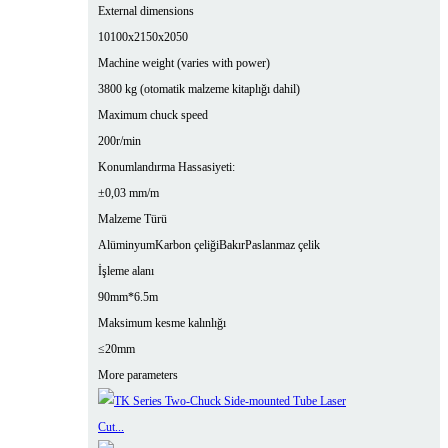
External dimensions
10100x2150x2050
Machine weight (varies with power)
3800 kg (otomatik malzeme kitaplığı dahil)
Maximum chuck speed
200r/min
Konumlandırma Hassasiyeti:
±0,03 mm/m
Malzeme Türü
Alüminyum
Karbon çeliği
Bakır
Paslanmaz çelik
İşleme alanı
90mm*6.5m
Maksimum kesme kalınlığı
≤20mm
More parameters