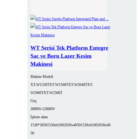
WT Serisi Tek Platform Entegre
Sac ve Boru Lazer Kesim
Makinesi
Makine Modeli
XT-W1530T
XT-W1560T
XT-W2040T
XT-
W2060T
XT-W2560T
Güç
3000W-12000W
İşleme alanı
1530*3050
1530x6100
2030x4050
1530x6100
2030x40
50