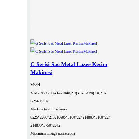
G Serisi Sac Metal Lazer Kesim
Makinesi
Model
XT-G1530(2.1)
XT-G2040(2.0)
XT-G2060(2.0)
XT-
G2560(2.0)
Machine tool dimensions
8225*2260*2132
10605*3160*2242
14800*3160*224
2
14800*3750*2242
Maximum linkage acceleration