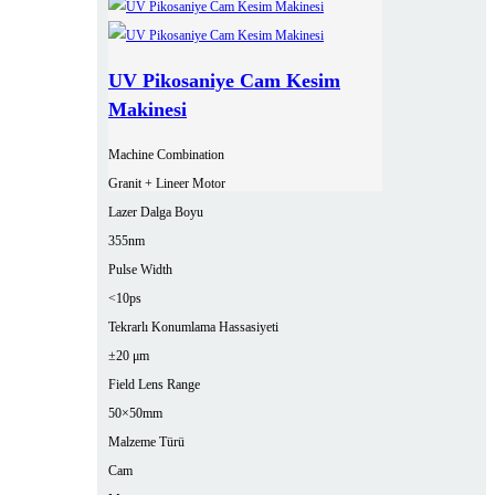
UV Pikosaniye Cam Kesim
Makinesi
Machine Combination
Granit + Lineer Motor
Lazer Dalga Boyu
355nm
Pulse Width
<10ps
Tekrarlı Konumlama Hassasiyeti
±20 μm
Field Lens Range
50×50mm
Malzeme Türü
Cam