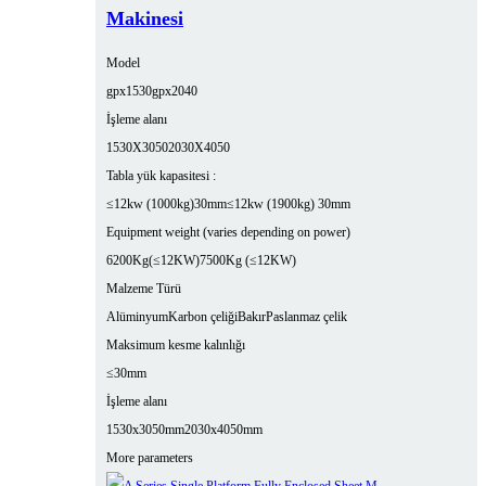
Makinesi
Model
gpx1530
gpx2040
İşleme alanı
1530X3050
2030X4050
Tabla yük kapasitesi :
≤12kw (1000kg)30mm
≤12kw (1900kg) 30mm
Equipment weight (varies depending on power)
6200Kg(≤12KW)
7500Kg (≤12KW)
Malzeme Türü
Alüminyum
Karbon çeliği
Bakır
Paslanmaz çelik
Maksimum kesme kalınlığı
≤30mm
İşleme alanı
1530x3050mm
2030x4050mm
More parameters