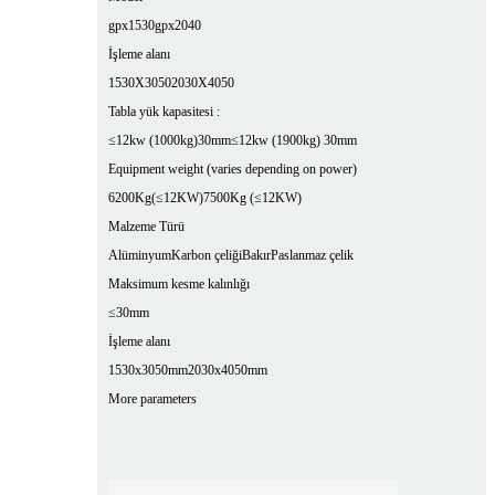
gpx1530
gpx2040
İşleme alanı
1530X3050
2030X4050
Tabla yük kapasitesi :
≤12kw (1000kg)30mm
≤12kw (1900kg) 30mm
Equipment weight (varies depending on power)
6200Kg(≤12KW)
7500Kg (≤12KW)
Malzeme Türü
Alüminyum
Karbon çeliği
Bakır
Paslanmaz çelik
Maksimum kesme kalınlığı
≤30mm
İşleme alanı
1530x3050mm
2030x4050mm
More parameters