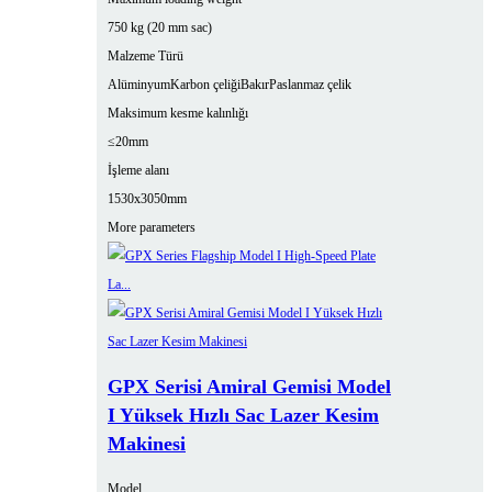
750 kg (20 mm sac)
Malzeme Türü
Alüminyum
Karbon çeliği
Bakır
Paslanmaz çelik
Maksimum kesme kalınlığı
≤20mm
İşleme alanı
1530x3050mm
More parameters
GPX Serisi Amiral Gemisi Model
I Yüksek Hızlı Sac Lazer Kesim
Makinesi
Model