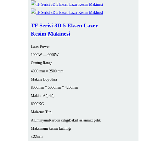
TF Serisi 3D 5 Eksen Lazer
Kesim Makinesi
Laser Power
1000W — 6000W
Cutting Range
4000 mm × 2500 mm
Makine Boyutları
8000mm * 5000mm * 4200mm
Makine Ağırlığı
6000KG
Malzeme Türü
Alüminyum
Karbon çeliği
Bakır
Paslanmaz çelik
Maksimum kesme kalınlığı
≤22mm