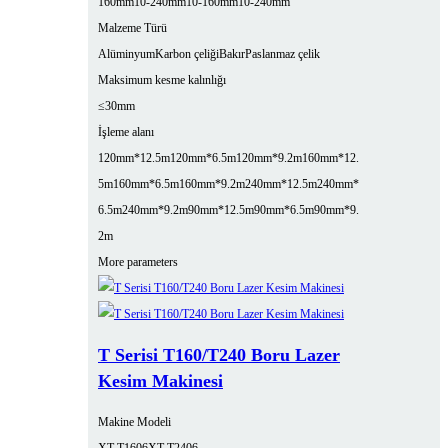
160mm
10-240mm
10-160mm
10-240mm
Malzeme Türü
Alüminyum
Karbon çeliği
Bakır
Paslanmaz çelik
Maksimum kesme kalınlığı
≤30mm
İşleme alanı
120mm*12.5m
120mm*6.5m
120mm*9.2m
160mm*12.
5m
160mm*6.5m
160mm*9.2m
240mm*12.5m
240mm*
6.5m
240mm*9.2m
90mm*12.5m
90mm*6.5m
90mm*9.
2m
More parameters
T Serisi T160/T240 Boru Lazer
Kesim Makinesi
Makine Modeli