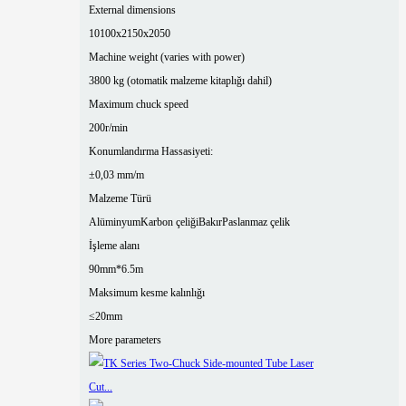
External dimensions
10100x2150x2050
Machine weight (varies with power)
3800 kg (otomatik malzeme kitaplığı dahil)
Maximum chuck speed
200r/min
Konumlandırma Hassasiyeti:
±0,03 mm/m
Malzeme Türü
Alüminyum
Karbon çeliği
Bakır
Paslanmaz çelik
İşleme alanı
90mm*6.5m
Maksimum kesme kalınlığı
≤20mm
More parameters