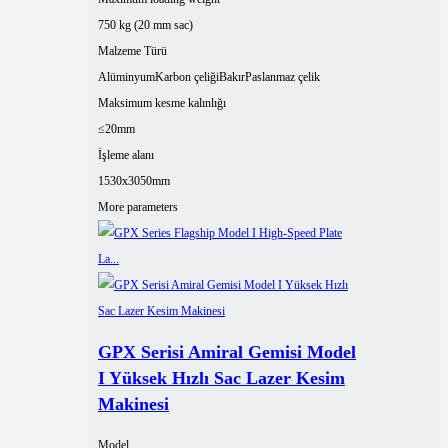
750 kg (20 mm sac)
Malzeme Türü
Alüminyum
Karbon çeliği
Bakır
Paslanmaz çelik
Maksimum kesme kalınlığı
≤20mm
İşleme alanı
1530x3050mm
More parameters
GPX Serisi Amiral Gemisi Model
I Yüksek Hızlı Sac Lazer Kesim
Makinesi
Model