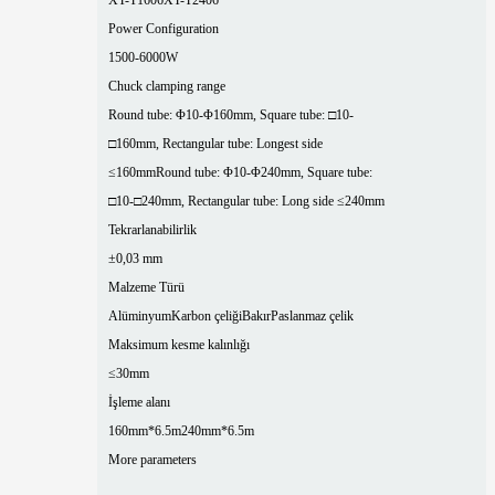
XT-T1606
XT-T2406
Power Configuration
1500-6000W
Chuck clamping range
Round tube: Φ10-Φ160mm, Square tube: □10-
□160mm, Rectangular tube: Longest side
≤160mm
Round tube: Φ10-Φ240mm, Square tube:
□10-□240mm, Rectangular tube: Long side ≤240mm
Tekrarlanabilirlik
±0,03 mm
Malzeme Türü
Alüminyum
Karbon çeliği
Bakır
Paslanmaz çelik
Maksimum kesme kalınlığı
≤30mm
İşleme alanı
160mm*6.5m
240mm*6.5m
More parameters