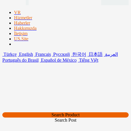
VR
Hizmetler
Haberler
Hakkımızda
İletişim
US.Site
Türkçe
English
Français
Русский
한국어
日本語
العربية
Português do Brasil
Español de México
Tiếng Việt
Search Product
Search Post