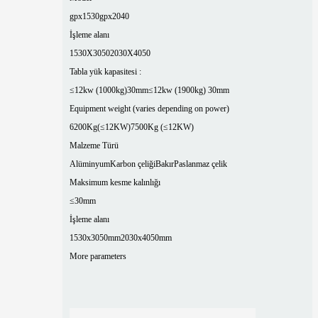
gpx1530
gpx2040
İşleme alanı
1530X3050
2030X4050
Tabla yük kapasitesi :
≤12kw (1000kg)30mm
≤12kw (1900kg) 30mm
Equipment weight (varies depending on power)
6200Kg(≤12KW)
7500Kg (≤12KW)
Malzeme Türü
Alüminyum
Karbon çeliği
Bakır
Paslanmaz çelik
Maksimum kesme kalınlığı
≤30mm
İşleme alanı
1530x3050mm
2030x4050mm
More parameters