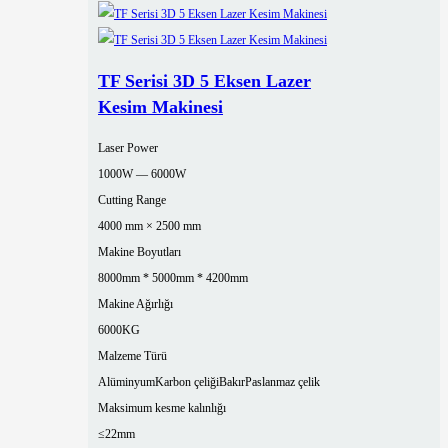
TF Serisi 3D 5 Eksen Lazer
Kesim Makinesi
Laser Power
1000W — 6000W
Cutting Range
4000 mm × 2500 mm
Makine Boyutları
8000mm * 5000mm * 4200mm
Makine Ağırlığı
6000KG
Malzeme Türü
Alüminyum
Karbon çeliği
Bakır
Paslanmaz çelik
Maksimum kesme kalınlığı
≤22mm