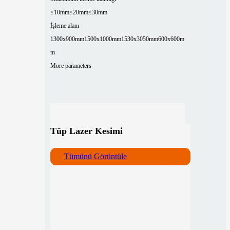
≤10mm
≤20mm
≤30mm
İşleme alanı
1300x900mm
1500x1000mm
1530x3050mm
600x600m
m
More parameters
Tüp Lazer Kesimi
Tümünü Görüntüle