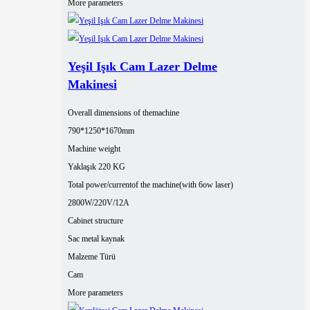
More parameters
Yeşil Işık Cam Lazer Delme
Makinesi
Overall dimensions of themachine
790*1250*1670mm
Machine weight
Yaklaşık 220 KG
Total power/currentof the machine(with 6ow laser)
2800W/220V/12A
Cabinet structure
Sac metal kaynak
Malzeme Türü
Cam
More parameters