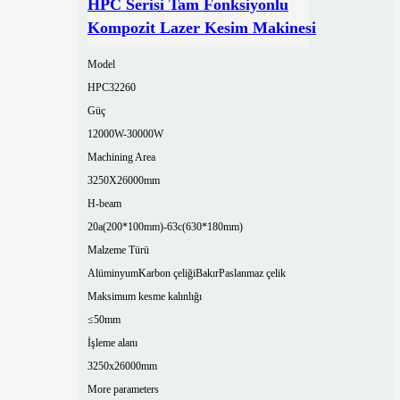
HPC Serisi Tam Fonksiyonlu
Kompozit Lazer Kesim Makinesi
Model
HPC32260
Güç
12000W-30000W
Machining Area
3250X26000mm
H-beam
20a(200*100mm)-63c(630*180mm)
Malzeme Türü
Alüminyum
Karbon çeliği
Bakır
Paslanmaz çelik
Maksimum kesme kalınlığı
≤50mm
İşleme alanı
3250x26000mm
More parameters