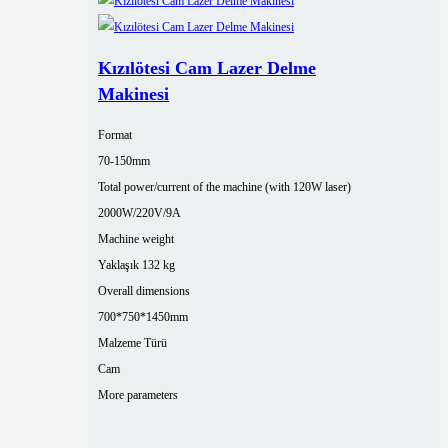
Kızılötesi Cam Lazer Delme
Makinesi
Format
70-150mm
Total power/current of the machine (with 120W laser)
2000W/220V/9A
Machine weight
Yaklaşık 132 kg
Overall dimensions
700*750*1450mm
Malzeme Türü
Cam
More parameters