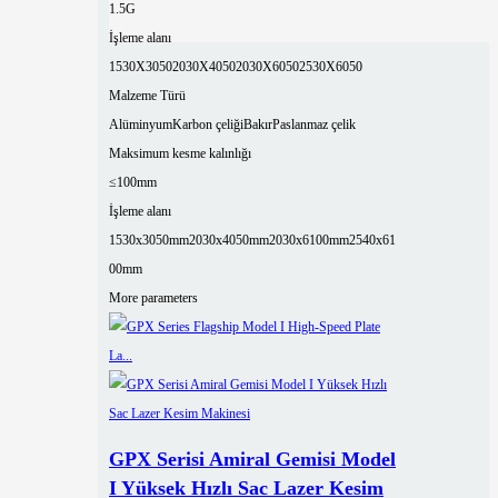
1.5G
İşleme alanı
1530X3050
2030X4050
2030X6050
2530X6050
Malzeme Türü
Alüminyum
Karbon çeliği
Bakır
Paslanmaz çelik
Maksimum kesme kalınlığı
≤100mm
İşleme alanı
1530x3050mm
2030x4050mm
2030x6100mm
2540x61
00mm
More parameters
GPX Serisi Amiral Gemisi Model
I Yüksek Hızlı Sac Lazer Kesim