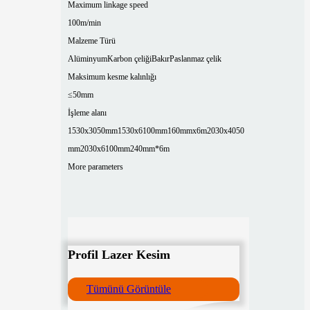
Maximum linkage speed
100m/min
Malzeme Türü
Alüminyum
Karbon çeliği
Bakır
Paslanmaz çelik
Maksimum kesme kalınlığı
≤50mm
İşleme alanı
1530x3050mm
1530x6100mm
160mmx6m
2030x4050
mm
2030x6100mm
240mm*6m
More parameters
Profil Lazer Kesim
Tümünü Görüntüle