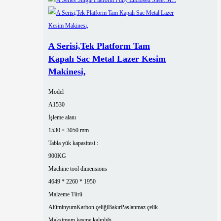
A Serisi,Tek Platform Tam
Kapalı Sac Metal Lazer Kesim
Makinesi,
Model
A1530
İşleme alanı
1530 × 3050 mm
Tabla yük kapasitesi :
900KG
Machine tool dimensions
4649 * 2260 * 1950
Malzeme Türü
Alüminyum
Karbon çeliği
Bakır
Paslanmaz çelik
Maksimum kesme kalınlığı