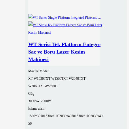
WT Serisi Tek Platform Entegre
Sac ve Boru Lazer Kesim
Makinesi
Makine Modeli
XT-W1530T
XT-W1560T
XT-W2040T
XT-
W2060T
XT-W2560T
Güç
3000W-12000W
İşleme alanı
1530*3050
1530x6100
2030x4050
1530x6100
2030x40
50