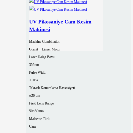
UV Pikosaniye Cam Kesim
Makinesi
Machine Combination
Granit + Lineer Motor
Lazer Dalga Boyu
355nm
Pulse Width
<10ps
Tekrarlı Konumlama Hassasiyeti
±20 μm
Field Lens Range
50×50mm
Malzeme Türü
Cam