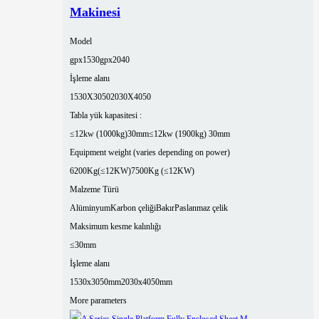
Makinesi
Model
gpx1530
gpx2040
İşleme alanı
1530X3050
2030X4050
Tabla yük kapasitesi :
≤12kw (1000kg)30mm
≤12kw (1900kg) 30mm
Equipment weight (varies depending on power)
6200Kg(≤12KW)
7500Kg (≤12KW)
Malzeme Türü
Alüminyum
Karbon çeliği
Bakır
Paslanmaz çelik
Maksimum kesme kalınlığı
≤30mm
İşleme alanı
1530x3050mm
2030x4050mm
More parameters