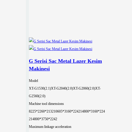
G Serisi Sac Metal Lazer Kesim
Makinesi
Model
XT-G1530(2.1)
XT-G2040(2.0)
XT-G2060(2.0)
XT-
G2560(2.0)
Machine tool dimensions
8225*2260*2132
10605*3160*2242
14800*3160*224
2
14800*3750*2242
Maximum linkage acceleration