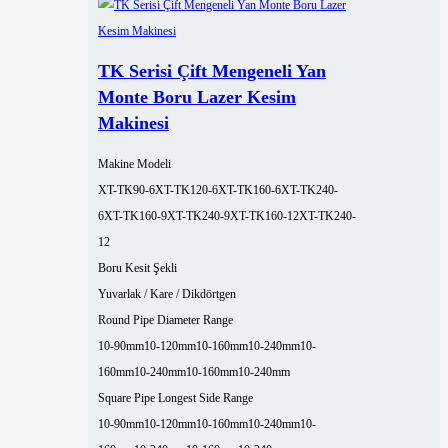
TK Serisi Çift Mengeneli Yan
Monte Boru Lazer Kesim
Makinesi
Makine Modeli
XT-TK90-6
XT-TK120-6
XT-TK160-6
XT-TK240-
6
XT-TK160-9
XT-TK240-9
XT-TK160-12
XT-TK240-
12
Boru Kesit Şekli
Yuvarlak / Kare / Dikdörtgen
Round Pipe Diameter Range
10-90mm
10-120mm
10-160mm
10-240mm
10-
160mm
10-240mm
10-160mm
10-240mm
Square Pipe Longest Side Range
10-90mm
10-120mm
10-160mm
10-240mm
10-