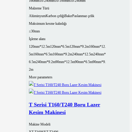
160mm
10-240mm
10-160mm
10-240mm
Malzeme Türü
Alüminyum
Karbon çeliği
Bakır
Paslanmaz çelik
Maksimum kesme kalınlığı
≤30mm
İşleme alanı
120mm*12.5m
120mm*6.5m
120mm*9.2m
160mm*12.
5m
160mm*6.5m
160mm*9.2m
240mm*12.5m
240mm*
6.5m
240mm*9.2m
90mm*12.5m
90mm*6.5m
90mm*9.
2m
More parameters
T Serisi T160/T240 Boru Lazer
Kesim Makinesi
Makine Modeli