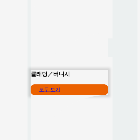
클래딩／버니시
모두 보기