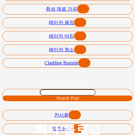
취성 재료 가공
레이저 용접
레이저 마킹
레이저 청소
Cladding Burnish
Search Post
전시회
회사 블로그
업계 뉴스