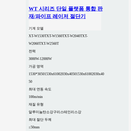
WT 시리즈 단일 플랫폼 통합 판
재/파이프 레이저 절단기
기계 모델
XT-W1530T
XT-W1560T
XT-W2040T
XT-
W2060T
XT-W2560T
전력
3000W-12000W
가공 영역
1530*3050
1530x6100
2030x4050
1530x6100
2030x40
50
최대 연동 속도
100m/min
재질 유형
알루미늄
탄소강
구리
스테인리스강
최대 절단 두께
≤50mm