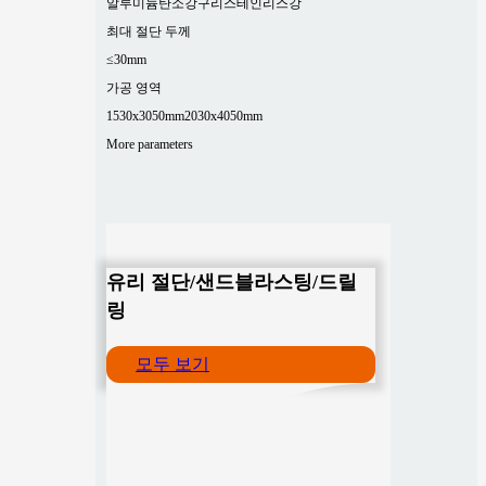
알루미늄
탄소강
구리
스테인리스강
최대 절단 두께
≤30mm
가공 영역
1530x3050mm
2030x4050mm
More parameters
유리 절단/샌드블라스팅/드릴
링
모두 보기