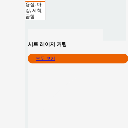
용접, 마
킹, 세척,
굽힘
시트 레이저 커팅
모두 보기