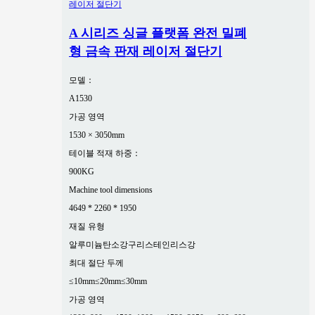
A 시리즈 싱글 플랫폼 완전 밀폐
형 금속 판재 레이저 절단기
모델：
A1530
가공 영역
1530 × 3050mm
테이블 적재 하중：
900KG
Machine tool dimensions
4649 * 2260 * 1950
재질 유형
알루미늄
탄소강
구리
스테인리스강
최대 절단 두께
≤10mm
≤20mm
≤30mm
가공 영역