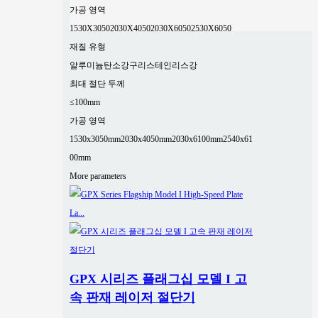
가공 영역
1530X3050
2030X4050
2030X6050
2530X6050
재질 유형
알루미늄
탄소강
구리
스테인리스강
최대 절단 두께
≤100mm
가공 영역
1530x3050mm
2030x4050mm
2030x6100mm
2540x61
00mm
More parameters
GPX 시리즈 플래그십 모델 I 고
속 판재 레이저 절단기