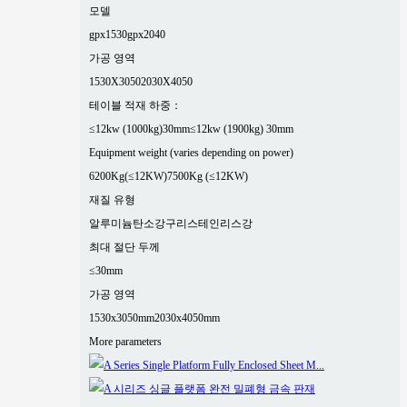
모델
gpx1530
gpx2040
가공 영역
1530X3050
2030X4050
테이블 적재 하중：
≤12kw (1000kg)30mm
≤12kw (1900kg) 30mm
Equipment weight (varies depending on power)
6200Kg(≤12KW)
7500Kg (≤12KW)
재질 유형
알루미늄
탄소강
구리
스테인리스강
최대 절단 두께
≤30mm
가공 영역
1530x3050mm
2030x4050mm
More parameters