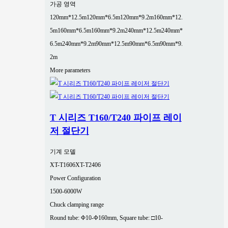
가공 영역
120mm*12.5m
120mm*6.5m
120mm*9.2m
160mm*12.
5m
160mm*6.5m
160mm*9.2m
240mm*12.5m
240mm*
6.5m
240mm*9.2m
90mm*12.5m
90mm*6.5m
90mm*9.
2m
More parameters
T 시리즈 T160/T240 파이프 레이
저 절단기
기계 모델
XT-T1606
XT-T2406
Power Configuration
1500-6000W
Chuck clamping range
Round tube: Φ10-Φ160mm, Square tube: □10-