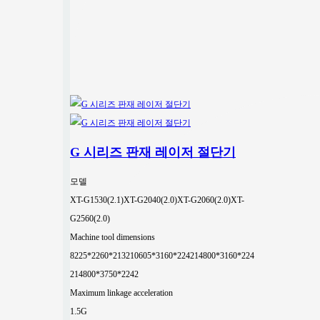
G 시리즈 판재 레이저 절단기
모델
XT-G1530(2.1)
XT-G2040(2.0)
XT-G2060(2.0)
XT-
G2560(2.0)
Machine tool dimensions
8225*2260*2132
10605*3160*2242
14800*3160*224
2
14800*3750*2242
Maximum linkage acceleration
1.5G