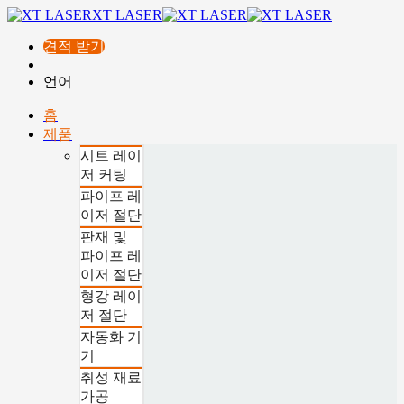
XT LASER
견적 받기
언어
홈
제품
시트 레이
저 커팅
파이프 레
이저 절단
판재 및
파이프 레
이저 절단
형강 레이
저 절단
자동화 기
기
취성 재료
가공