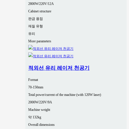
2800W/220V/12A
Cabinet structure
판금 용접
재질 유형
유리
More parameters
적외선 유리 레이저 천공기
Format
70-150mm
Total power/current of the machine (with 120W laser)
2000W/220V/9A
Machine weight
약 132kg
Overall dimensions