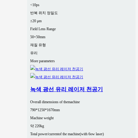
<10ps
반복 위치 정밀도
±20 μm
Field Lens Range
50×50mm
재질 유형
유리
More parameters
녹색 광선 유리 레이저 천공기
Overall dimensions of themachine
790*1250*1670mm
Machine weight
약 220kg
Total power/currentof the machine(with 6ow laser)