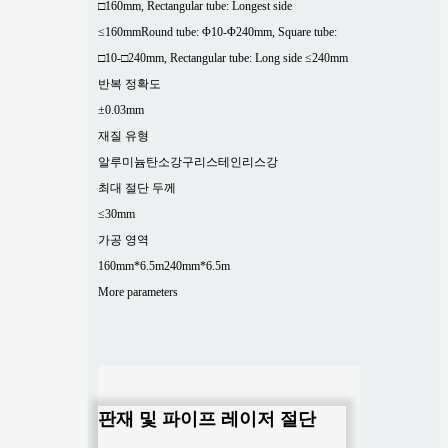
□160mm, Rectangular tube: Longest side
≤160mm
Round tube: Φ10-Φ240mm, Square tube:
□10-□240mm, Rectangular tube: Long side ≤240mm
반복 정확도
±0.03mm
재질 유형
알루미늄
탄소강
구리
스테인리스강
최대 절단 두께
≤30mm
가공 영역
160mm*6.5m
240mm*6.5m
More parameters
판재 및 파이프 레이저 절단