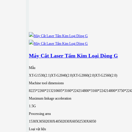
Máy Cắt Laser Tấm Kim Loại Dòng G
Mẫu
XT-G1530(2.1)
XT-G2040(2.0)
XT-G2060(2.0)
XT-G2560(2.0)
Machine tool dimensions
8225*2260*2132
10605*3160*2242
14800*3160*2242
14800*3750*224
Maximum linkage acceleration
1.5G
Processing area
1530X3050
2030X4050
2030X6050
2530X6050
Loại vật liệu