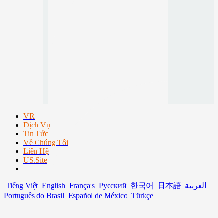
VR
Dịch Vụ
Tin Tức
Về Chúng Tôi
Liên Hệ
US.Site
Tiếng Việt
English
Français
Русский
한국어
日本語
العربية
Português do Brasil
Español de México
Türkçe