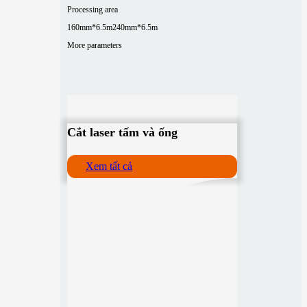
Processing area
160mm*6.5m
240mm*6.5m
More parameters
Cắt laser tấm và ống
Xem tất cả