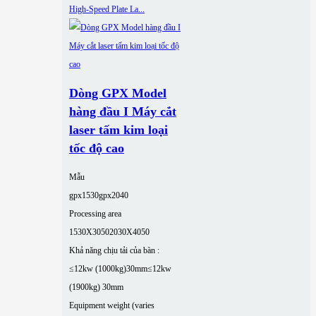
Dòng GPX Model
hàng đầu I Máy cắt
laser tấm kim loại
tốc độ cao
Mẫu
gpx1530
gpx2040
Processing area
1530X3050
2030X4050
Khả năng chịu tải của bàn :
≤12kw (1000kg)30mm
≤12kw
(1900kg) 30mm
Equipment weight (varies