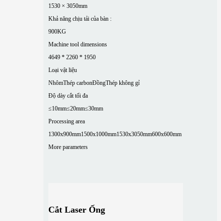
1530 × 3050mm
Khả năng chịu tải của bàn :
900KG
Machine tool dimensions
4649 * 2260 * 1950
Loại vật liệu
Nhôm
Thép carbon
Đồng
Thép không gỉ
Độ dày cắt tối đa
≤10mm
≤20mm
≤30mm
Processing area
1300x900mm
1500x1000mm
1530x3050mm
600x600mm
More parameters
Cắt Laser Ống