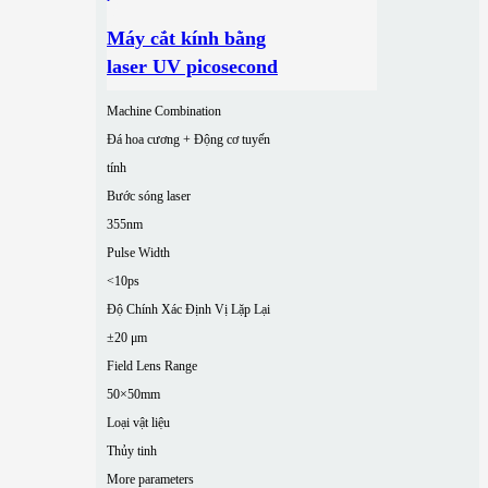
Máy cắt kính bằng
laser UV picosecond
Machine Combination
Đá hoa cương + Động cơ tuyến
tính
Bước sóng laser
355nm
Pulse Width
<10ps
Độ Chính Xác Định Vị Lặp Lại
±20 μm
Field Lens Range
50×50mm
Loại vật liệu
Thủy tinh
More parameters