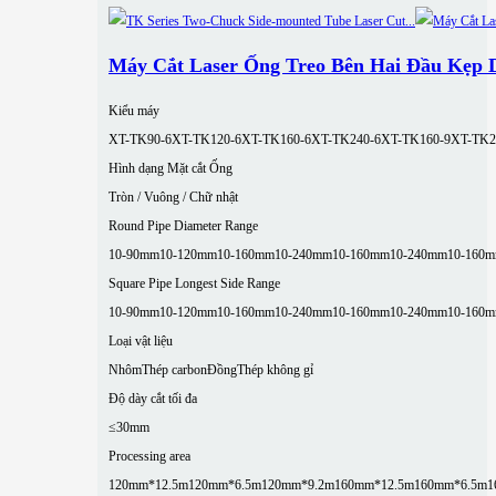
Máy Cắt Laser Ống Treo Bên Hai Đầu Kẹp
Kiểu máy
XT-TK90-6
XT-TK120-6
XT-TK160-6
XT-TK240-6
XT-TK160-9
XT-TK2
Hình dạng Mặt cắt Ống
Tròn / Vuông / Chữ nhật
Round Pipe Diameter Range
10-90mm
10-120mm
10-160mm
10-240mm
10-160mm
10-240mm
10-160
Square Pipe Longest Side Range
10-90mm
10-120mm
10-160mm
10-240mm
10-160mm
10-240mm
10-160
Loại vật liệu
Nhôm
Thép carbon
Đồng
Thép không gỉ
Độ dày cắt tối đa
≤30mm
Processing area
120mm*12.5m
120mm*6.5m
120mm*9.2m
160mm*12.5m
160mm*6.5m
1