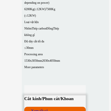
depending on power)
6200Kg(≤12KW)
7500Kg
(≤12KW)
Loại vật liệu
Nhôm
Thép carbon
Đồng
Thép
không gỉ
Độ dày cắt tối đa
≤30mm
Processing area
1530x3050mm
2030x4050mm
More parameters
Cắt kính/Phun cát/Khoan
Xem tất cả