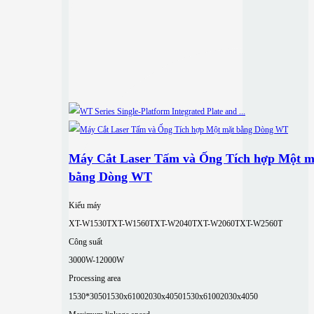
Máy Cắt Laser Tấm và Ống Tích hợp Một m
bằng Dòng WT
Kiểu máy
XT-W1530T
XT-W1560T
XT-W2040T
XT-W2060T
XT-W2560T
Công suất
3000W-12000W
Processing area
1530*3050
1530x6100
2030x4050
1530x6100
2030x4050