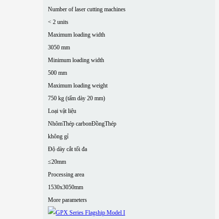
Number of laser cutting machines
< 2 units
Maximum loading width
3050 mm
Minimum loading width
500 mm
Maximum loading weight
750 kg (tấm dày 20 mm)
Loại vật liệu
Nhôm
Thép carbon
Đồng
Thép
không gỉ
Độ dày cắt tối đa
≤20mm
Processing area
1530x3050mm
More parameters