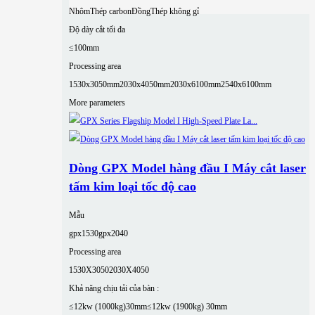
Nhôm
Thép carbon
Đồng
Thép không gỉ
Độ dày cắt tối đa
≤100mm
Processing area
1530x3050mm
2030x4050mm
2030x6100mm
2540x6100mm
More parameters
Dòng GPX Model hàng đầu I Máy cắt laser
tấm kim loại tốc độ cao
Mẫu
gpx1530
gpx2040
Processing area
1530X3050
2030X4050
Khả năng chịu tải của bàn :
≤12kw (1000kg)30mm
≤12kw (1900kg) 30mm