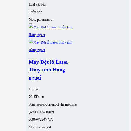
Loại vật liệu
Thủy tinh
More parameters
Máy Đột lỗ Laser
Thủy tinh Hồng
ngoại
Format
70-150mm
Total power/current of the machine
(with 120W laser)
2000W/220V/9A
Machine weight