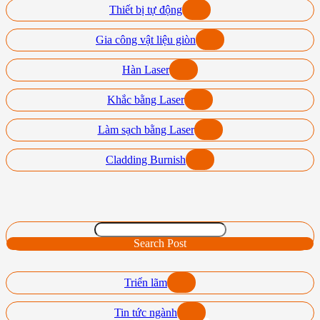
Thiết bị tự động
Gia công vật liệu giòn
Hàn Laser
Khắc bằng Laser
Làm sạch bằng Laser
Cladding Burnish
Search Post
Triển lãm
Tin tức ngành