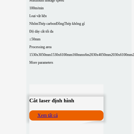
Maximum linkage speed
100m/min
Loại vật liệu
Nhôm
Thép carbon
Đồng
Thép không gỉ
Độ dày cắt tối đa
≤50mm
Processing area
1530x3050mm
1530x6100mm
160mmx6m
2030x4050mm
2030x6100mm
More parameters
Cắt laser định hình
Xem tất cả