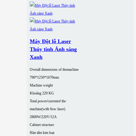
Máy Đột lỗ Laser
Thủy tinh Ánh sáng
Xanh
Overall dimensions of themachine
790*1250*1670mm
Machine weight
Khoảng 220 KG
Total power/currentof the
machine(with 6ow laser)
2800W/220V/12A
Cabinet structure
Hàn tấm kim loại