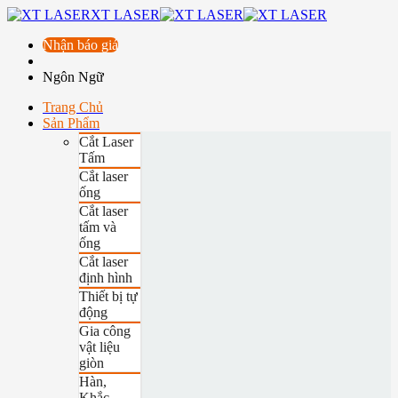
XT LASER
Nhận báo giá
Ngôn Ngữ
Trang Chủ
Sản Phẩm
Cắt Laser
Tấm
Cắt laser
ống
Cắt laser
tấm và
ống
Cắt laser
định hình
Thiết bị tự
động
Gia công
vật liệu
giòn
Hàn,
Khắc,