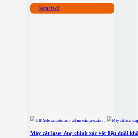
Xem tất cả
Máy cắt laser ống chính xác vật liệu đuôi k