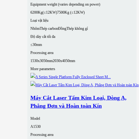
Equipment weight (varies depending on power)
6200Kg(≤12KW)
7500Kg (≤12KW)
Loại vật liệu
Nhôm
Thép carbon
Đồng
Thép không gỉ
Độ dày cắt tối đa
≤30mm
Processing area
1530x3050mm
2030x4050mm
More parameters
Máy Cắt Laser Tấm Kim Loại, Dòng A,
Phẳng Đơn và Hoàn toàn Kín
Model
A1530
Processing area