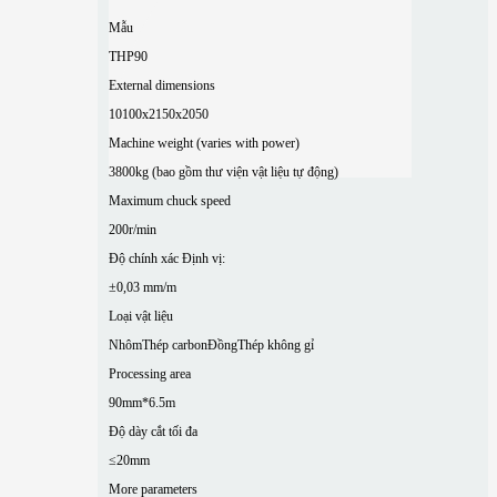
Mẫu
THP90
External dimensions
10100x2150x2050
Machine weight (varies with power)
3800kg (bao gồm thư viện vật liệu tự động)
Maximum chuck speed
200r/min
Độ chính xác Định vị:
±0,03 mm/m
Loại vật liệu
Nhôm
Thép carbon
Đồng
Thép không gỉ
Processing area
90mm*6.5m
Độ dày cắt tối đa
≤20mm
More parameters