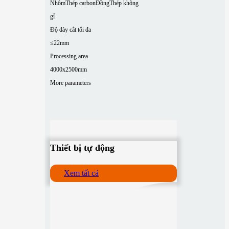
Nhôm
Thép carbon
Đồng
Thép không
gỉ
Độ dày cắt tối đa
≤22mm
Processing area
4000x2500mm
More parameters
Thiết bị tự động
Xem tất cả