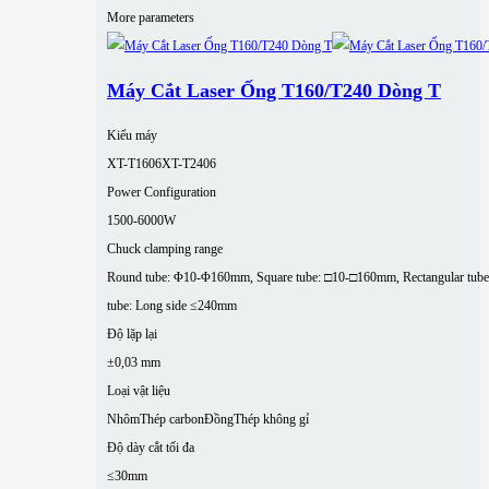
More parameters
Máy Cắt Laser Ống T160/T240 Dòng T
Kiểu máy
XT-T1606
XT-T2406
Power Configuration
1500-6000W
Chuck clamping range
Round tube: Φ10-Φ160mm, Square tube: □10-□160mm, Rectangular tube
tube: Long side ≤240mm
Độ lặp lại
±0,03 mm
Loại vật liệu
Nhôm
Thép carbon
Đồng
Thép không gỉ
Độ dày cắt tối đa
≤30mm