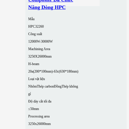
Năng Dòng HPC
Mẫu
HPC32260
Công suất
12000W-30000W
Machining Area
3250X26000mm
H-beam
20a(200*100mm)-63c(630*180mm)
Loại vật liệu
Nhôm
Thép carbon
Đồng
Thép không
gỉ
Độ dày cắt tối đa
≤50mm
Processing area
3250x26000mm