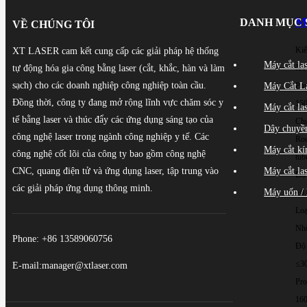
M
DANH MỤC 
VỀ CHÚNG TÔI
Kiể
XT LASER cam kết cung cấp các giải pháp hệ thống
Máy cắt la
tự động hóa gia công bằng laser (cắt, khắc, hàn và làm
XT
sạch) cho các doanh nghiệp công nghiệp toàn cầu.
Máy Cắt L
Pow
Đồng thời, công ty đang mở rộng lĩnh vực chăm sóc y
15
Máy cắt la
tế bằng laser và thúc đẩy các ứng dụng sáng tạo của
Chu
Dây chuyền
công nghệ laser trong ngành công nghiệp y tế. Các
Rou
Máy cắt kí
công nghệ cốt lõi của công ty bao gồm công nghệ
tub
CNC, quang điện tử và ứng dụng laser, tập trung vào
Máy cắt la
Độ 
các giải pháp ứng dụng thông minh.
Máy uốn / 
±0
Loạ
Nh
Phone: +86 13589060756
Độ 
≤3
E-mail:manager@xtlaser.com
Pro
16