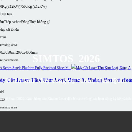
00Kg(≤12KW)
7500Kg (≤12KW)
i vật liệu
ôm
Thép carbon
Đồng
Thép không gỉ
dày cắt tối đa
0mm
cessing area
30x3050mm
2030x4050mm
SIMTOS 2026
e parameters
Triển lãm Máy công cụ Seoul, Hàn Quốc
áy Cắt Laser Tấm Kim Loại, Dòng A, Phẳng Đơn và Hoà
del
ốc tế Seoul 2026! Gian hàng của Xintian Laser đã rất thành công, các hoạt động ký kết và bố
530
cessing area
30 × 3050mm
 năng chịu tải của bàn :
0KG