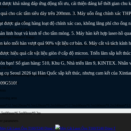
được khả năng đáp ứng động tối ưu, cải thiện đáng kể thời gian chu kỳ
u máy
ệu quả cho các tấm siêu dày trên 200mm. 3. Máy uốn ống chính xác THP 
-TK90-6
XT-TK120-6
XT-TK160-6
XT-TK240-6
XT-TK160-9
XT-TK240-9
XT-TK160-12
XT-
h dạng Mặt cắt Ống
t được gia công hàng loạt độ chính xác cao, không lãng phí cho ống 
n / Vuông / Chữ nhật
àn linh hoạt và kinh tế cho tấm mỏng. 5. Máy hàn kết hợp laser-hồ qua
nd Pipe Diameter Range
 kéo mối hàn vượt quá 90% vật liệu cơ bản. 6. Máy cắt và tách kính hồ
-90mm
10-120mm
10-160mm
10-240mm
10-160mm
10-240mm
10-160mm
10-240mm
are Pipe Longest Side Range
được hiệu quả cắt vật liệu giòn ở cấp độ micron. Triển lãm sắp kết thúc
-90mm
10-120mm
10-160mm
10-240mm
10-160mm
10-240mm
10-160mm
10-240mm
 đón bạn! Số gian hàng: 510, Khu G, Nhà triển lãm 9, KINTEX. Nhân viê
i vật liệu
g cụ Seoul 2026 tại Hàn Quốc sắp kết thúc, nhưng cam kết của Xintian
ôm
Thép carbon
Đồng
Thép không gỉ
ại 09G510!
dày cắt tối đa
0mm
cessing area
0mm*12.5m
120mm*6.5m
120mm*9.2m
160mm*12.5m
160mm*6.5m
160mm*9.2m
240mm*12
2.5m
90mm*6.5m
90mm*9.2m
e parameters