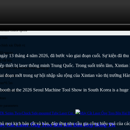
100x2150x2050
hine weight (varies with power)
0kg (bao gồm thư viện vật liệu tự động)
ximum chuck speed
r/min
chính xác Định vị:
,03 mm/m
gày 13 tháng 4 năm 2026, đã bước vào giai đoạn cuối. Sự kiện đã thu
i vật liệu
p thiết bị laser thông minh Trung Quốc. Trong suốt triển lãm, Xintian 
ôm
Thép carbon
Đồng
Thép không gỉ
iai đoạn mới trong sự hội nhập sâu rộng của Xintian vào thị trường H
cessing area
mm*6.5m
dày cắt tối đa
0mm
e parameters
 phủ mọi kịch bản cắt và hàn, đáp ứng nhu cầu gia công hiệu quả của c
áy Cắt Laser Ống Treo Bên Hai Đầu Kẹp Dòng TK