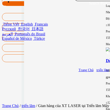
Search Post
Loạ
Nh
Độ 
Tiếng Việt
English
Français
≤1
Русский
한국어
日本語
Pro
العربية
Português do Brasil
15
Español de México
Türkçe
Mor
C
Dò
Trang Chủ
/
triển lãm
Mẫ
gp
Pro
15
Khả
≤1
Trang Chủ
/
triển lãm
/ Gian hàng của XT LASER tại Triển lãm Máy 
Equ