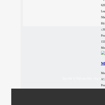
62
Loạ
Nh
Độ 
≤3
Pro
15
Mor
M
Mo
Trực tiếp từ Triển lãm Máy công cụ Qu
A1
Pro
15
Khả
90