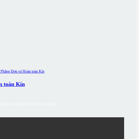
n toàn Kín
c thăm may mắn đã tạo nên sự sôi động!