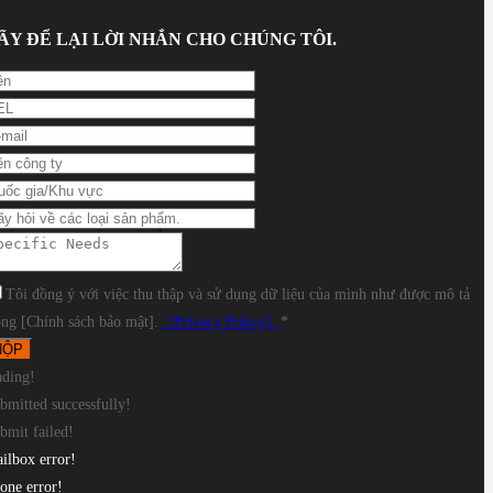
ÃY ĐỂ LẠI LỜI NHẮN CHO CHÚNG TÔI.
Round tube: Φ10-Φ240mm, Square
Tôi đồng ý với việc thu thập và sử dụng dữ liệu của mình như được mô tả
ong [Chính sách bảo mật].
《Privacy Policy》
*
ading!
bmitted successfully!
bmit failed!
ilbox error!
one error!