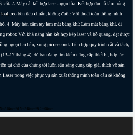
 cắt. 2. Máy cắt kết hợp laser-ngọn lửa: Kết hợp đục lỗ làm nóng
loại treo bên tiêu chuẩn, không đuôi: Với thuật toán thông minh
TK240-12
nhỏ. 4. Máy hàn cầm tay làm mát bằng khí: Làm mát bằng khí, di
ng robot: Với khả năng hàn kết hợp kép laser và hồ quang, đạt được
ng ngoại hai bàn, xung picosecond: Tích hợp quy trình cắt và tách,
 (13–17 tháng 4), dù bạn đang tìm kiếm nâng cấp thiết bị, hợp tác
n tại chỗ của chúng tôi luôn sẵn sàng cung cấp giải thích về sản
 Laser trong việc phục vụ sản xuất thông minh toàn cầu sẽ không
.5m
240mm*6.5m
240mm*9.2m
90mm