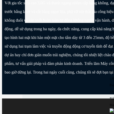
Với gia tốc siêu cao 3,0G và thanh ngang nhôm cấp hàng không, đạt 
Kiể
trước bằng laser và cắt bằng ngọn lửa, phá vỡ nút thắt gia công hi
XT
Hìn
không đuôi và sản xuất hoàn toàn tự động không người vận hành, đạ
Trò
động, dễ sử dụng trong ba ngày, đa chức năng, cung cấp khả năng h
Rou
tạo hình hai mặt khi hàn một mặt cho tấm dày từ 3 đến 25mm, độ bền
10
Squ
sử dụng hai trạm làm việc và truyền động động cơ tuyến tính để đạt 
10
dự án hay chỉ đơn giản muốn trải nghiệm, chúng tôi nhiệt liệt chào
Loạ
phẩm, tư vấn giải pháp và đàm phán kinh doanh. Triển lãm Máy côn
Nh
bao giờ dừng lại. Trong hai ngày cuối cùng, chúng tôi sẽ đợi bạn t
Độ 
≤3
Pro
12
*1
Mor