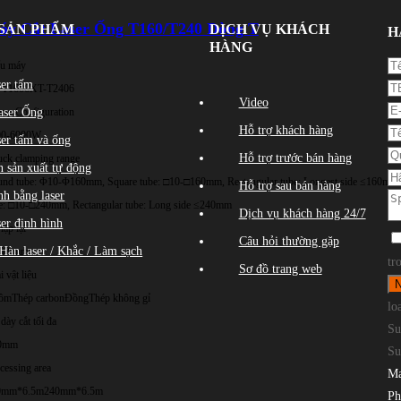
áy Cắt Laser Ống T160/T240 Dòng T
SẢN PHẨM
DỊCH VỤ KHÁCH
H
HÀNG
u máy
ser tấm
-T1606
XT-T2406
Video
aser Ống
er Configuration
Hỗ trợ khách hàng
00-6000W
ser tấm và ống
Hỗ trợ trước bán hàng
ck clamping range
 sản xuất tự động
nd tube: Φ10-Φ160mm, Square tube: □10-□160mm, Rectangular tube: Longest side ≤160mm
Hỗ trợ sau bán hàng
nh bằng laser
e: □10-□240mm, Rectangular tube: Long side ≤240mm
Dịch vụ khách hàng 24/7
ser định hình
lặp lại
Câu hỏi thường gặp
Hàn laser / Khắc / Làm sạch
,03 mm
tr
Sơ đồ trang web
i vật liệu
ôm
Thép carbon
Đồng
Thép không gỉ
lo
dày cắt tối đa
Su
0mm
Su
cessing area
Ma
0mm*6.5m
240mm*6.5m
Ph