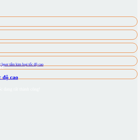
ắc
 độ cao
 đang rất thành công!