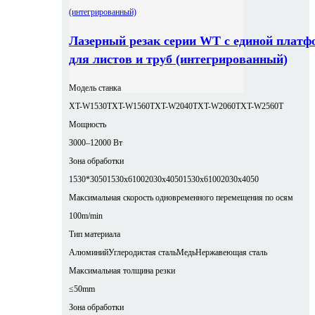
Лазерный резак серии WT с единой платф
для листов и труб (интегрированный)
Модель станка
XT-W1530T
XT-W1560T
XT-W2040T
XT-W2060T
XT-W2560T
Мощность
3000–12000 Вт
Зона обработки
1530*3050
1530x6100
2030x4050
1530x6100
2030x4050
Максимальная скорость одновременного перемещения по осям
100m/min
Тип материала
Алюминий
Углеродистая сталь
Медь
Нержавеющая сталь
Максимальная толщина резки
≤50mm
Зона обработки