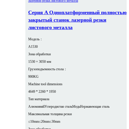
Серия A Одноплатформенный полностью
закрытый станок лазерной резки
листового металла
Модель：
A1530
Зона обработки
1530 × 3050 мм
Грузоподъемность стола：
900KG
Machine tool dimensions
4649 * 2260 * 1950
Тип материала
Алюминий
Углеродистая сталь
Медь
Нержавеющая сталь
Максимальная толщина резки
≤10mm
≤20mm
≤30mm
Зона обработки