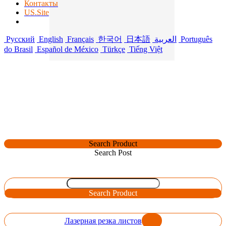
Контакты
US.Site
Русский
English
Français
한국어
日本語
العربية
Português
do Brasil
Español de México
Türkçe
Tiếng Việt
Search Product
Search Post
Search Product
Лазерная резка листов