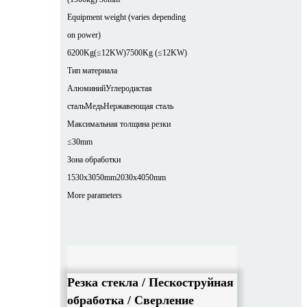
Equipment weight (varies depending
on power)
6200Kg(≤12KW)
7500Kg (≤12KW)
Тип материала
Алюминий
Углеродистая
сталь
Медь
Нержавеющая сталь
Максимальная толщина резки
≤30mm
Зона обработки
1530x3050mm
2030x4050mm
More parameters
Резка стекла / Пескоструйная
обработка / Сверление