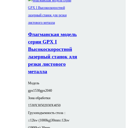
Флагманская модель
серии GPX I
Высокоскоростной
лазерный станок для
резки листового
металла
Модель
gpx1530
gpx2040
Зона обработки
1530X3050
2030X4050
Грузоподъемность стола：
≤12kw (1000kg)30mm
≤12kw
(1900kg) 30mm