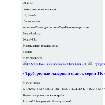
200r/min
Точность позиционирования：
±0,03 мм/м
Тип материала
Алюминий
Углеродистая сталь
Медь
Нержавеющая сталь
Зона обработки
90mm*6.5m
Максимальная толщина резки
≤20mm
More parameters
/ Труборезный лазерный станок серии TK
Модель станка
XT-TK90-6
XT-TK120-6
XT-TK160-6
XT-TK240-6
XT-TK160-9
XT-TK2
Форма поперечного сечения трубы
Круглый / Квадратный / Прямоугольный