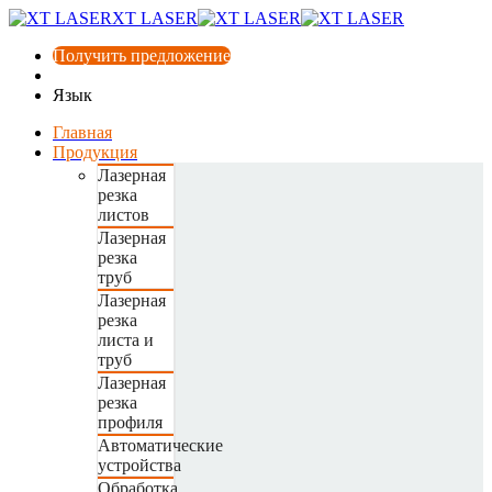
XT LASER
Получить предложение
Язык
Главная
Продукция
Лазерная
резка
листов
Лазерная
резка
труб
Лазерная
резка
листа и
труб
Лазерная
резка
профиля
Автоматические
устройства
Обработка