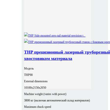
THP прецизионный лазерный труборезный
хвостовиком материала
Модель
THP90
External dimensions
10100x2150x2050
Machine weight (varies with power)
3800 кг (включая автоматический склад материалов)
Maximum chuck speed