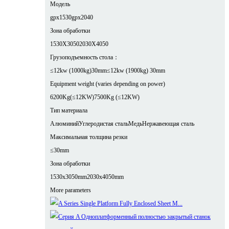
Модель
gpx1530
gpx2040
Зона обработки
1530X3050
2030X4050
Грузоподъемность стола：
≤12kw (1000kg)30mm
≤12kw (1900kg) 30mm
Equipment weight (varies depending on power)
6200Kg(≤12KW)
7500Kg (≤12KW)
Тип материала
Алюминий
Углеродистая сталь
Медь
Нержавеющая сталь
Максимальная толщина резки
≤30mm
Зона обработки
1530x3050mm
2030x4050mm
More parameters