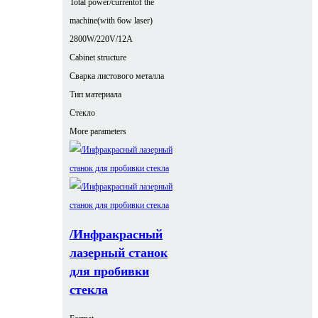
Total power/currentof the
machine(with 6ow laser)
2800W/220V/12A
Cabinet structure
Сварка листового металла
Тип материала
Стекло
More parameters
/Инфракрасный
лазерный станок
для пробивки
стекла