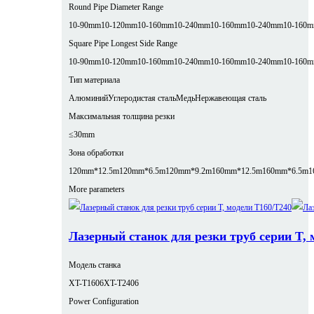
Round Pipe Diameter Range
10-90mm
10-120mm
10-160mm
10-240mm
10-160mm
10-240mm
10-160
Square Pipe Longest Side Range
10-90mm
10-120mm
10-160mm
10-240mm
10-160mm
10-240mm
10-160
Тип материала
Алюминий
Углеродистая сталь
Медь
Нержавеющая сталь
Максимальная толщина резки
≤30mm
Зона обработки
120mm*12.5m
120mm*6.5m
120mm*9.2m
160mm*12.5m
160mm*6.5m
1
More parameters
Лазерный станок для резки труб серии T, 
Модель станка
XT-T1606
XT-T2406
Power Configuration