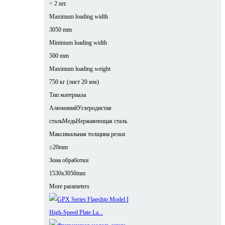
< 2 шт.
Maximum loading width
3050 mm
Minimum loading width
500 mm
Maximum loading weight
750 кг (лист 20 мм)
Тип материала
Алюминий
Углеродистая
сталь
Медь
Нержавеющая сталь
Максимальная толщина резки
≤20mm
Зона обработки
1530x3050mm
More parameters