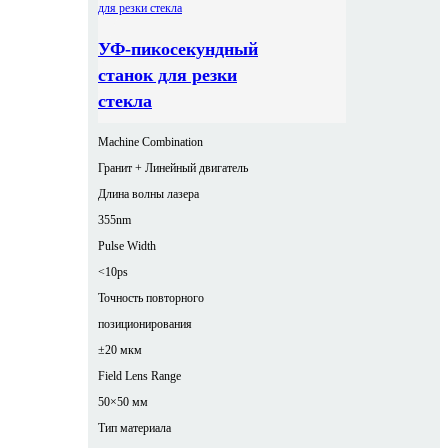
УФ-пикосекундный
станок для резки
стекла
Machine Combination
Гранит + Линейный двигатель
Длина волны лазера
355nm
Pulse Width
<10ps
Точность повторного
позиционирования
±20 мкм
Field Lens Range
50×50 мм
Тип материала