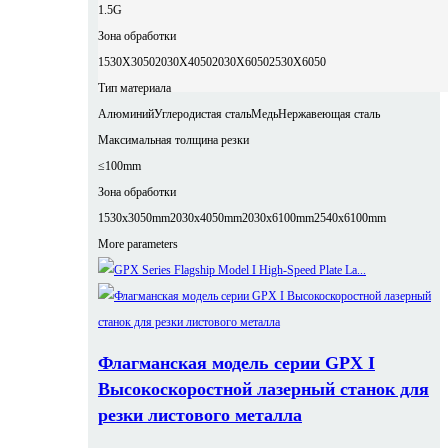
1.5G
Зона обработки
1530X3050
2030X4050
2030X6050
2530X6050
Тип материала
Алюминий
Углеродистая сталь
Медь
Нержавеющая сталь
Максимальная толщина резки
≤100mm
Зона обработки
1530x3050mm
2030x4050mm
2030x6100mm
2540x6100mm
More parameters
Флагманская модель серии GPX I
Высокоскоростной лазерный станок для
резки листового металла