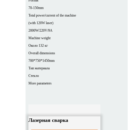
Format
70-150mm
Total power/current of the machine
(with 120W laser)
2000W/220V/9A
Machine weight
Около 132 кг
Overall dimensions
700*750*1450mm
Тип материала
Стекло
More parameters
Лазерная сварка