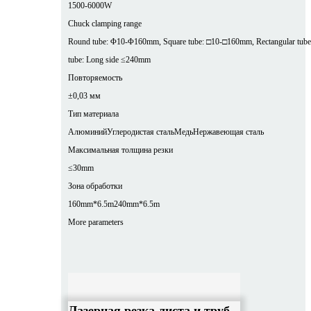
1500-6000W
Chuck clamping range
Round tube: Φ10-Φ160mm, Square tube: □10-□160mm, Rectangular tube
tube: Long side ≤240mm
Повторяемость
±0,03 мм
Тип материала
Алюминий
Углеродистая сталь
Медь
Нержавеющая сталь
Максимальная толщина резки
≤30mm
Зона обработки
160mm*6.5m
240mm*6.5m
More parameters
Лазерная резка листа и труб