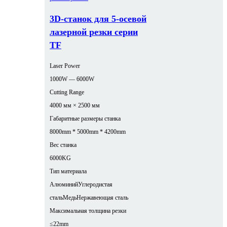
3D-станок для 5-осевой
лазерной резки серии
TF
Laser Power
1000W — 6000W
Cutting Range
4000 мм × 2500 мм
Габаритные размеры станка
8000mm * 5000mm * 4200mm
Вес станка
6000KG
Тип материала
Алюминий
Углеродистая
сталь
Медь
Нержавеющая сталь
Максимальная толщина резки
≤22mm