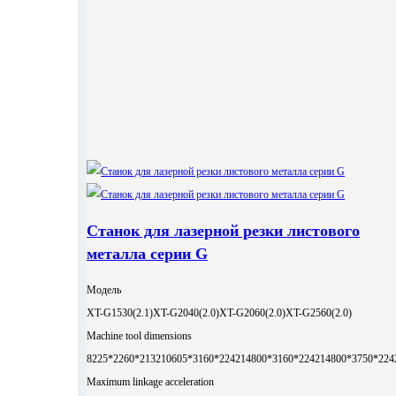
Станок для лазерной резки листового
металла серии G
Модель
XT-G1530(2.1)
XT-G2040(2.0)
XT-G2060(2.0)
XT-G2560(2.0)
Machine tool dimensions
8225*2260*2132
10605*3160*2242
14800*3160*2242
14800*3750*224
Maximum linkage acceleration