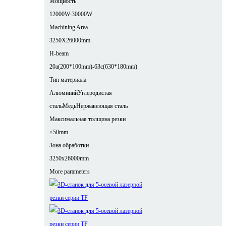
Мощность
12000W-30000W
Machining Area
3250X26000mm
H-beam
20a(200*100mm)-63c(630*180mm)
Тип материала
Алюминий
Углеродистая
сталь
Медь
Нержавеющая сталь
Максимальная толщина резки
≤50mm
Зона обработки
3250x26000mm
More parameters