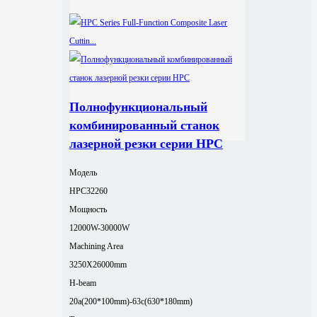
Полнофункциональный
комбинированный станок
лазерной резки серии HPC
Модель
HPC32260
Мощность
12000W-30000W
Machining Area
3250X26000mm
H-beam
20a(200*100mm)-63c(630*180mm)