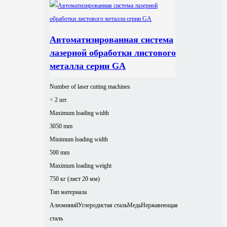
Автоматизированная система
лазерной обработки листового
металла серии GA
Number of laser cutting machines
< 2 шт.
Maximum loading width
3050 mm
Minimum loading width
500 mm
Maximum loading weight
750 кг (лист 20 мм)
Тип материала
Алюминий
Углеродистая сталь
Медь
Нержавеющая
сталь