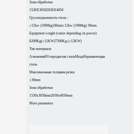
Зона обработки
1530X3050
2030X4050
Грузоподъемность стола：
≤12kw (1000kg)30mm
≤12kw (1900kg) 30mm
Equipment weight (varies depending on power)
6200Kg(≤12KW)
7500Kg (≤12KW)
Тип материала
Алюминий
Углеродистая сталь
Медь
Нержавеющая
сталь
Максимальная толщина резки
≤30mm
Зона обработки
1530x3050mm
2030x4050mm
More parameters