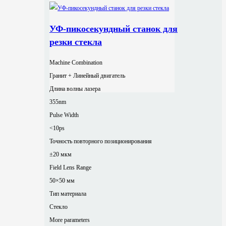
УФ-пикосекундный станок для
резки стекла
Machine Combination
Гранит + Линейный двигатель
Длина волны лазера
355nm
Pulse Width
<10ps
Точность повторного позиционирования
±20 мкм
Field Lens Range
50×50 мм
Тип материала
Стекло
More parameters