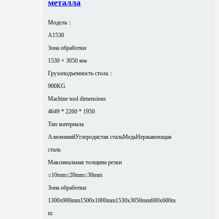
металла
Модель：
A1530
Зона обработки
1530 × 3050 мм
Грузоподъемность стола：
900KG
Machine tool dimensions
4649 * 2260 * 1950
Тип материала
Алюминий
Углеродистая сталь
Медь
Нержавеющая
сталь
Максимальная толщина резки
≤10mm
≤20mm
≤30mm
Зона обработки
1300x900mm
1500x1000mm
1530x3050mm
600x600m
m