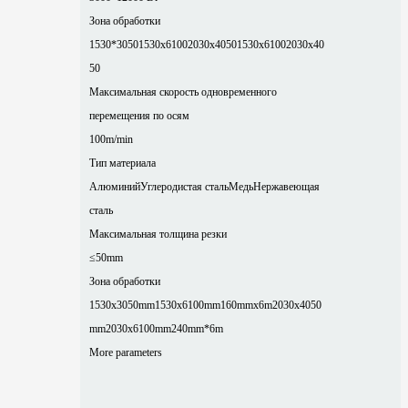
Зона обработки
1530*3050
1530x6100
2030x4050
1530x6100
2030x40
50
Максимальная скорость одновременного
перемещения по осям
100m/min
Тип материала
Алюминий
Углеродистая сталь
Медь
Нержавеющая
сталь
Максимальная толщина резки
≤50mm
Зона обработки
1530x3050mm
1530x6100mm
160mmx6m
2030x4050
mm
2030x6100mm
240mm*6m
More parameters