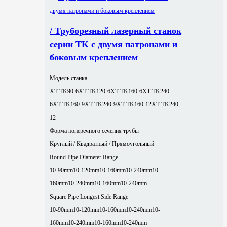
/ Труборезный лазерный станок
серии TK с двумя патронами и
боковым креплением
Модель станка
XT-TK90-6
XT-TK120-6
XT-TK160-6
XT-TK240-
6
XT-TK160-9
XT-TK240-9
XT-TK160-12
XT-TK240-
12
Форма поперечного сечения трубы
Круглый / Квадратный / Прямоугольный
Round Pipe Diameter Range
10-90mm
10-120mm
10-160mm
10-240mm
10-
160mm
10-240mm
10-160mm
10-240mm
Square Pipe Longest Side Range
10-90mm
10-120mm
10-160mm
10-240mm
10-
160mm
10-240mm
10-160mm
10-240mm