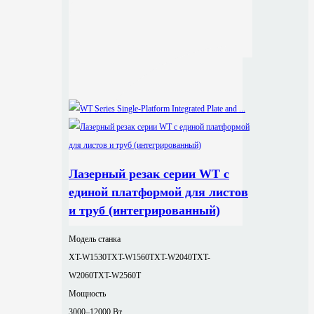
Лазерный резак серии WT с
единой платформой для листов
и труб (интегрированный)
Модель станка
XT-W1530T
XT-W1560T
XT-W2040T
XT-
W2060T
XT-W2560T
Мощность
3000–12000 Вт