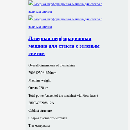
Лазерная перфорационная
машина для стекла с зеленым
светом
Overall dimensions of themachine
790*1250*1670mm
Machine weight
Около 220 кг
Total power/currentof the machine(with 6ow laser)
2800W/220V/12A
Cabinet structure
Сварка листового металла
Тип материала