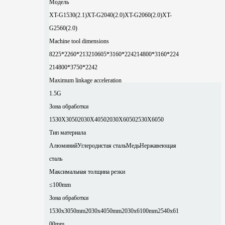
Модель
XT-G1530(2.1)
XT-G2040(2.0)
XT-G2060(2.0)
XT-
G2560(2.0)
Machine tool dimensions
8225*2260*2132
10605*3160*2242
14800*3160*224
2
14800*3750*2242
Maximum linkage acceleration
1.5G
Зона обработки
1530X3050
2030X4050
2030X6050
2530X6050
Тип материала
Алюминий
Углеродистая сталь
Медь
Нержавеющая
сталь
Максимальная толщина резки
≤100mm
Зона обработки
1530x3050mm
2030x4050mm
2030x6100mm
2540x61
00mm