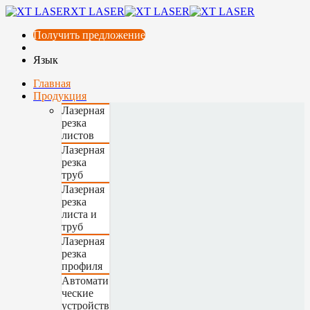
XT LASER
Получить предложение
Язык
Главная
Продукция
Лазерная
резка
листов
Лазерная
резка
труб
Лазерная
резка
листа и
труб
Лазерная
резка
профиля
Автомати
ческие
устройств