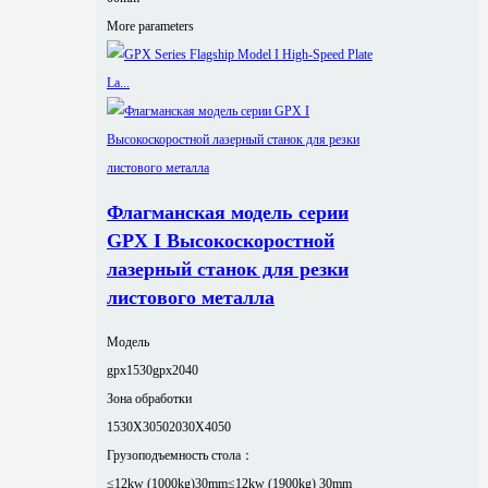
More parameters
Флагманская модель серии
GPX I Высокоскоростной
лазерный станок для резки
листового металла
Модель
gpx1530
gpx2040
Зона обработки
1530X3050
2030X4050
Грузоподъемность стола：
≤12kw (1000kg)30mm
≤12kw (1900kg) 30mm