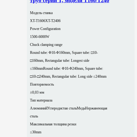
труб серии T, модели T160/T240
Модель станка
XT-T1606
XT-T2406
Power Configuration
1500-6000W
Chuck clamping range
Round tube: Φ10-Φ160mm, Square tube: □10-
□160mm, Rectangular tube: Longest side
≤160mm
Round tube: Φ10-Φ240mm, Square tube:
□10-□240mm, Rectangular tube: Long side ≤240mm
Повторяемость
±0,03 мм
Тип материала
Алюминий
Углеродистая сталь
Медь
Нержавеющая
сталь
Максимальная толщина резки
≤30mm