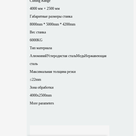
Cutting Range
4000 мм × 2500 мм
Габаритные размеры станка
8000mm * 5000mm * 4200mm
Вес станка
6000KG
Тип материала
Алюминий
Углеродистая сталь
Медь
Нержавеющая
сталь
Максимальная толщина резки
≤22mm
Зона обработки
4000x2500mm
More parameters