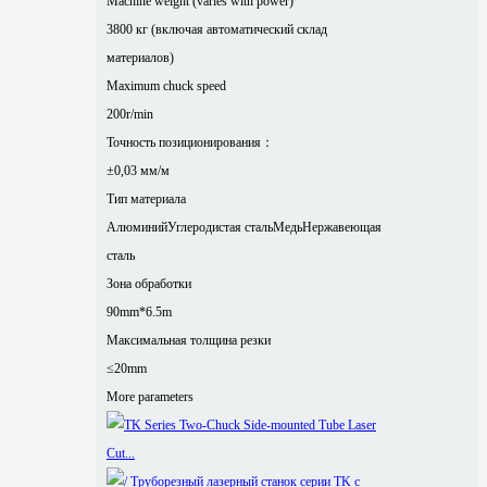
Machine weight (varies with power)
3800 кг (включая автоматический склад
материалов)
Maximum chuck speed
200r/min
Точность позиционирования：
±0,03 мм/м
Тип материала
Алюминий
Углеродистая сталь
Медь
Нержавеющая
сталь
Зона обработки
90mm*6.5m
Максимальная толщина резки
≤20mm
More parameters