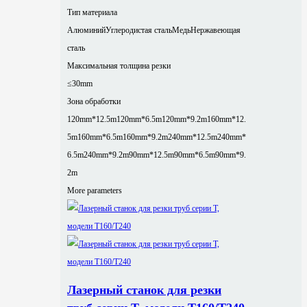
Тип материала
Алюминий
Углеродистая сталь
Медь
Нержавеющая
сталь
Максимальная толщина резки
≤30mm
Зона обработки
120mm*12.5m
120mm*6.5m
120mm*9.2m
160mm*12.
5m
160mm*6.5m
160mm*9.2m
240mm*12.5m
240mm*
6.5m
240mm*9.2m
90mm*12.5m
90mm*6.5m
90mm*9.
2m
More parameters
Лазерный станок для резки