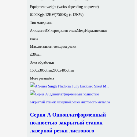
Equipment weight (varies depending on power)
6200Kg(≤12KW)
7500Kg (≤12KW)
Тип материала
Алюминий
Углеродистая сталь
Медь
Нержавеющая
сталь
Максимальная толщина резки
≤30mm
Зона обработки
1530x3050mm
2030x4050mm
More parameters
Серия A Одноплатформенный
полностью закрытый станок
лазерной резки листового