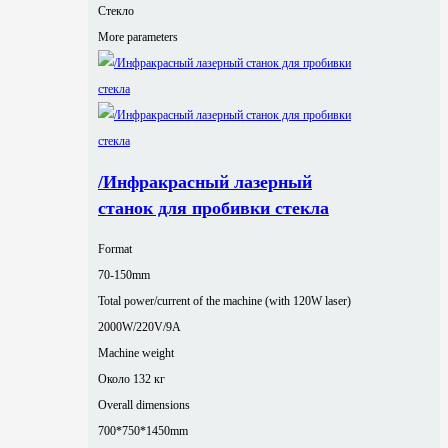
Стекло
More parameters
/Инфракрасный лазерный
станок для пробивки стекла
Format
70-150mm
Total power/current of the machine (with 120W laser)
2000W/220V/9A
Machine weight
Около 132 кг
Overall dimensions
700*750*1450mm