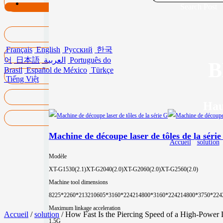
Search Post
Français
English
Русский
한국
어
日本語
العربية
Português do
B
Brasil
Español de México
Türkçe
Tiếng Việt
Hau
Machine de découpe laser de tôles de la série
Accueil
/
solution
/
Modèle
XT-G1530(2.1)
XT-G2040(2.0)
XT-G2060(2.0)
XT-G2560(2.0)
Machine tool dimensions
8225*2260*2132
10605*3160*2242
14800*3160*2242
14800*3750*224
Maximum linkage acceleration
Accueil
/
solution
/ How Fast Is the Piercing Speed of a High-Power
1.5G