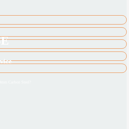
SE
vice
20mm Carbon Steel?