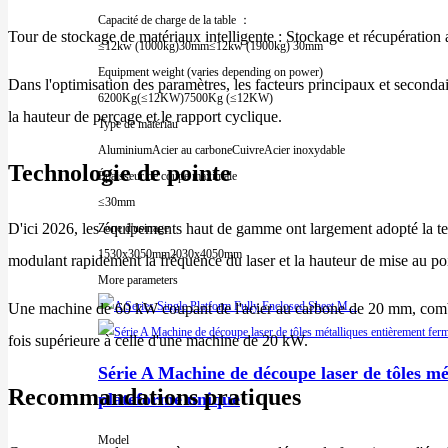
Capacité de charge de la table ：
Tour de stockage de matériaux intelligente : Stockage et récupération
≤12kw (1000kg)30mm
≤12kw (1900kg) 30mm
Equipment weight (varies depending on power)
Dans l'optimisation des paramètres, les facteurs principaux et secondai
6200Kg(≤12KW)
7500Kg (≤12KW)
la hauteur de perçage et le rapport cyclique.
Type de matériau
Aluminium
Acier au carbone
Cuivre
Acier inoxydable
Technologie de pointe
Épaisseur de coupe maximale
≤30mm
D'ici 2026, les équipements haut de gamme ont largement adopté la te
Zone d'usinage
1530x3050mm
2030x4050mm
modulant rapidement la fréquence du laser et la hauteur de mise au po
More parameters
Une machine de 60 kW coupant de l'acier au carbone de 20 mm, combin
fois supérieure à celle d'une machine de 20 kW.
Série A Machine de découpe laser de tôles mé
Recommandations pratiques
plateforme unique
Model