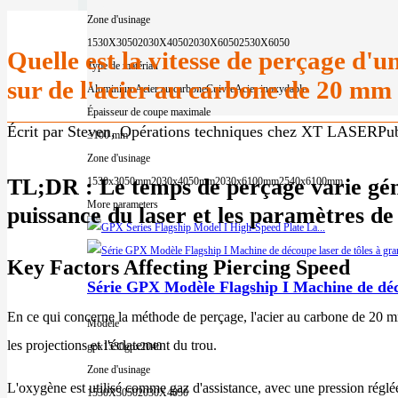
Zone d'usinage
1530X3050
2030X4050
2030X6050
2530X6050
Quelle est la vitesse de perçage d'
Type de matériau
sur de l'acier au carbone de 20 mm
Aluminium
Acier au carbone
Cuivre
Acier inoxydable
Épaisseur de coupe maximale
Écrit par Steven, Opérations techniques chez XT LASER
Pub
≤100 mm
Zone d'usinage
TL;DR : Le temps de perçage varie géné
1530x3050mm
2030x4050mm
2030x6100mm
2540x6100mm
More parameters
puissance du laser et les paramètres de
Key Factors Affecting Piercing Speed
Série GPX Modèle Flagship I Machine de déco
En ce qui concerne la méthode de perçage, l'acier au carbone de 20 mm
Modèle
les projections et l'éclatement du trou.
gpx1530
gpx2040
Zone d'usinage
L'oxygène est utilisé comme gaz d'assistance, avec une pression réglée
1530X3050
2030X4050