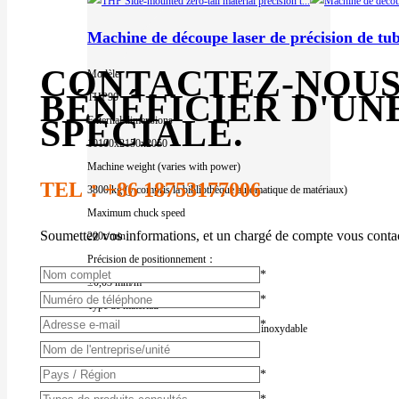
Machine de découpe laser de précision de tu
CONTACTEZ-NOUS
Modèle
BÉNÉFICIER D'UN
THP90
SPÉCIALE.
External dimensions
10100x2150x2050
Machine weight (varies with power)
TEL：+86
18753177006
3800 kg (y compris la bibliothèque automatique de matériaux)
Maximum chuck speed
Soumettez vos informations, et un chargé de compte vous contac
200r/min
Précision de positionnement：
*
±0,03 mm/m
*
Type de matériau
*
Aluminium
Acier au carbone
Cuivre
Acier inoxydable
Zone d'usinage
*
90mm*6.5m
Épaisseur de coupe maximale