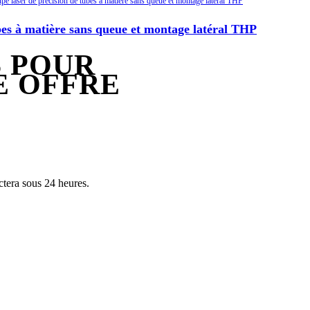
bes à matière sans queue et montage latéral THP
 POUR
E OFFRE
tera sous 24 heures.