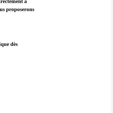
irectement à
ous proposerons
ique dès