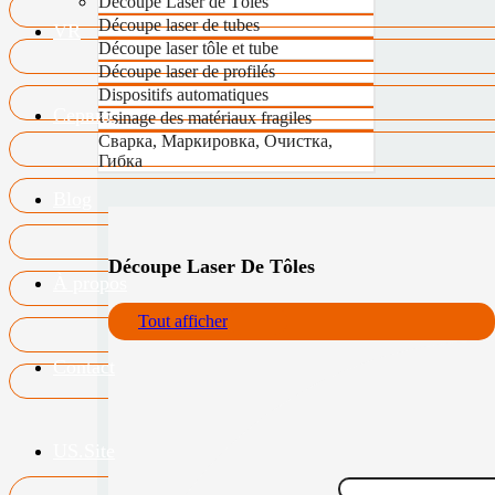
Découpe Laser de Tôles
Découpe laser de tubes
VR
Découpe laser tôle et tube
Découpe laser de profilés
Dispositifs automatiques
Сервис
Usinage des matériaux fragiles
Сварка, Маркировка, Очистка,
Гибка
Blog
Découpe Laser De Tôles
À propos
Tout afficher
Contact
US.Site