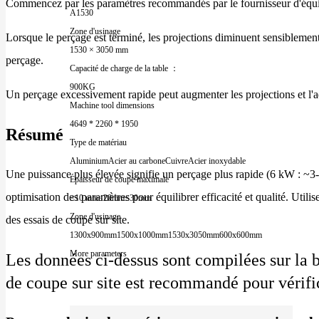
Commencez par les paramètres recommandés par le fournisseur d'équi
A1530
Zone d'usinage
Lorsque le perçage est terminé, les projections diminuent sensiblement 
1530 × 3050 mm
perçage.
Capacité de charge de la table ：
900KG
Un perçage excessivement rapide peut augmenter les projections et l'adh
Machine tool dimensions
4649 * 2260 * 1950
Résumé
Type de matériau
Aluminium
Acier au carbone
Cuivre
Acier inoxydable
Une puissance plus élevée signifie un perçage plus rapide (6 kW : ~3-
Épaisseur de coupe maximale
optimisation des paramètres pour équilibrer efficacité et qualité. Uti
≤10 mm
≤20mm
≤30mm
Zone d'usinage
des essais de coupe sur site.
1300x900mm
1500x1000mm
1530x3050mm
600x600mm
More parameters
Les données ci-dessus sont compilées sur la b
de coupe sur site est recommandé pour vérifi