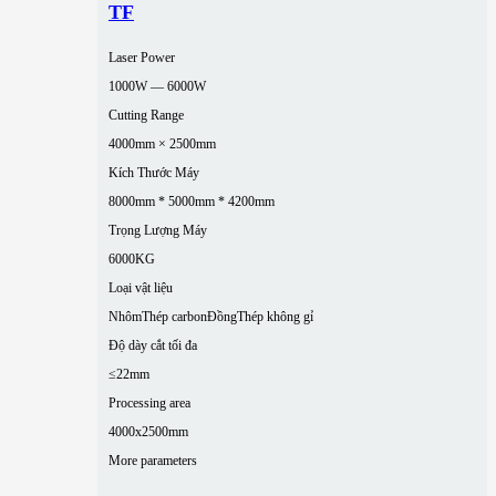
TF
Laser Power
1000W — 6000W
Cutting Range
4000mm × 2500mm
Kích Thước Máy
8000mm * 5000mm * 4200mm
Trọng Lượng Máy
6000KG
Loại vật liệu
Nhôm
Thép carbon
Đồng
Thép không gỉ
Độ dày cắt tối đa
≤22mm
Processing area
4000x2500mm
More parameters