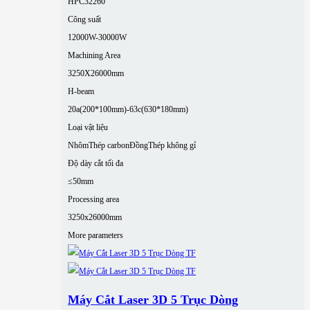
HPC32260
Công suất
12000W-30000W
Machining Area
3250X26000mm
H-beam
20a(200*100mm)-63c(630*180mm)
Loại vật liệu
Nhôm
Thép carbon
Đồng
Thép không gỉ
Độ dày cắt tối đa
≤50mm
Processing area
3250x26000mm
More parameters
Máy Cắt Laser 3D 5 Trục Dòng