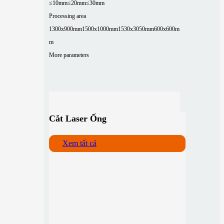
≤10mm
≤20mm
≤30mm
Processing area
1300x900mm
1500x1000mm
1530x3050mm
600x600m
m
More parameters
Cắt Laser Ống
Xem tất cả