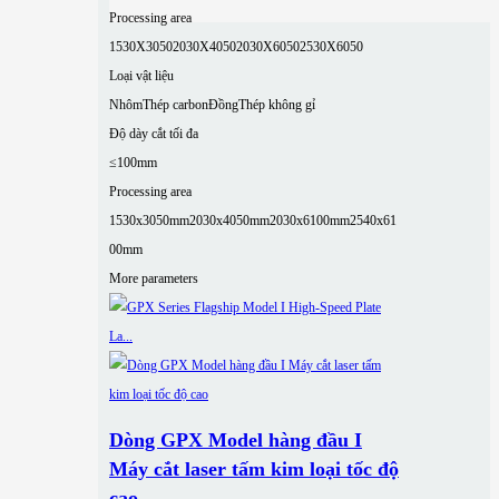
Processing area
1530X3050
2030X4050
2030X6050
2530X6050
Loại vật liệu
Nhôm
Thép carbon
Đồng
Thép không gỉ
Độ dày cắt tối đa
≤100mm
Processing area
1530x3050mm
2030x4050mm
2030x6100mm
2540x61
00mm
More parameters
Dòng GPX Model hàng đầu I
Máy cắt laser tấm kim loại tốc độ
cao