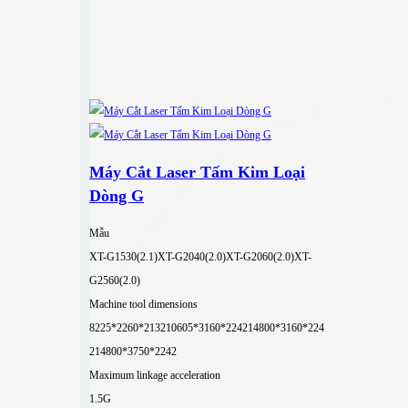
Máy Cắt Laser Tấm Kim Loại
Dòng G
Mẫu
XT-G1530(2.1)
XT-G2040(2.0)
XT-G2060(2.0)
XT-
G2560(2.0)
Machine tool dimensions
8225*2260*2132
10605*3160*2242
14800*3160*224
2
14800*3750*2242
Maximum linkage acceleration
1.5G