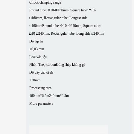
Chuck clamping range
Round tube: Φ10-Φ160mm, Square tube: □10-
□160mm, Rectangular tube: Longest side
≤160mm
Round tube: Φ10-Φ240mm, Square tube:
□10-□240mm, Rectangular tube: Long side ≤240mm
Độ lặp lại
±0,03 mm
Loại vật liệu
Nhôm
Thép carbon
Đồng
Thép không gỉ
Độ dày cắt tối đa
≤30mm
Processing area
160mm*6.5m
240mm*6.5m
More parameters