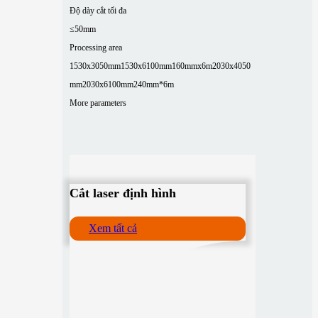
Độ dày cắt tối đa
≤50mm
Processing area
1530x3050mm
1530x6100mm
160mmx6m
2030x4050
mm
2030x6100mm
240mm*6m
More parameters
Cắt laser định hình
Xem tất cả