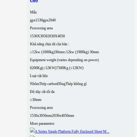
Mẫu
gpx1530
gpx2040
Processing area
1530X3050
2030X4050
Khả năng chịu tải của bàn :
≤12kw (1000kg)30mm
≤12kw (1900kg) 30mm
Equipment weight (varies depending on power)
6200Kg(≤12KW)
7500Kg (≤12KW)
Loại vật liệu
Nhôm
Thép carbon
Đồng
Thép không gỉ
Độ dày cắt tối đa
≤30mm
Processing area
1530x3050mm
2030x4050mm
More parameters