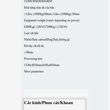
1530X3050
2030X4050
Khả năng chịu tải của bàn :
≤12kw (1000kg)30mm
≤12kw (1900kg) 30mm
Equipment weight (varies depending on power)
6200Kg(≤12KW)
7500Kg (≤12KW)
Loại vật liệu
Nhôm
Thép carbon
Đồng
Thép không gỉ
Độ dày cắt tối đa
≤30mm
Processing area
1530x3050mm
2030x4050mm
More parameters
Cắt kính/Phun cát/Khoan