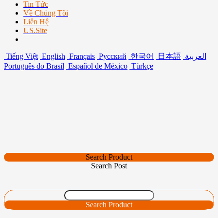
Tin Tức
Về Chúng Tôi
Liên Hệ
US.Site
Tiếng Việt
English
Français
Русский
한국어
日本語
العربية
Português do Brasil
Español de México
Türkçe
Search Product
Search Post
Search Product