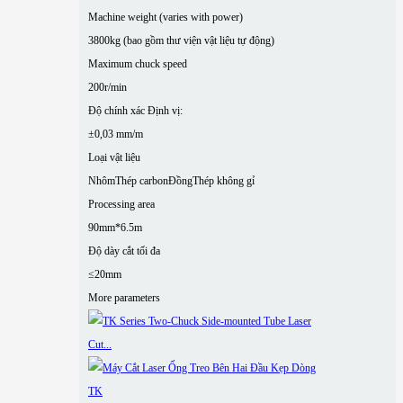
Machine weight (varies with power)
3800kg (bao gồm thư viện vật liệu tự động)
Maximum chuck speed
200r/min
Độ chính xác Định vị:
±0,03 mm/m
Loại vật liệu
Nhôm
Thép carbon
Đồng
Thép không gỉ
Processing area
90mm*6.5m
Độ dày cắt tối đa
≤20mm
More parameters