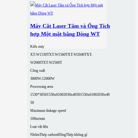
Máy Cắt Laser Tấm và Ống Tích
hợp Một mặt bằng Dòng WT
Kiểu máy
XT-W1530T
XT-W1560T
XT-W2040T
XT-
W2060T
XT-W2560T
Công suất
3000W-12000W
Processing area
1530*3050
1530x6100
2030x4050
1530x6100
2030x40
50
Maximum linkage speed
100m/min
Loại vật liệu
Nhôm
Thép carbon
Đồng
Thép không gỉ