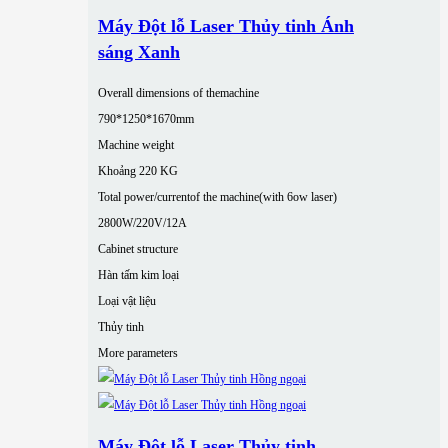
Máy Đột lỗ Laser Thủy tinh Ánh
sáng Xanh
Overall dimensions of themachine
790*1250*1670mm
Machine weight
Khoảng 220 KG
Total power/currentof the machine(with 6ow laser)
2800W/220V/12A
Cabinet structure
Hàn tấm kim loại
Loại vật liệu
Thủy tinh
More parameters
Máy Đột lỗ Laser Thủy tinh