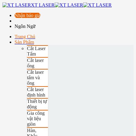
XT LASER
Nhận báo giá
Ngôn Ngữ
Trang Chủ
Sản Phẩm
Cắt Laser
Tấm
Cắt laser
ống
Cắt laser
tấm và
ống
Cắt laser
định hình
Thiết bị tự
động
Gia công
vật liệu
giòn
Hàn,
Khắc,