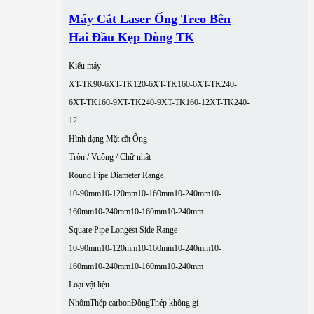
Máy Cắt Laser Ống Treo Bên
Hai Đầu Kẹp Dòng TK
Kiểu máy
XT-TK90-6
XT-TK120-6
XT-TK160-6
XT-TK240-
6
XT-TK160-9
XT-TK240-9
XT-TK160-12
XT-TK240-
12
Hình dạng Mặt cắt Ống
Tròn / Vuông / Chữ nhật
Round Pipe Diameter Range
10-90mm
10-120mm
10-160mm
10-240mm
10-
160mm
10-240mm
10-160mm
10-240mm
Square Pipe Longest Side Range
10-90mm
10-120mm
10-160mm
10-240mm
10-
160mm
10-240mm
10-160mm
10-240mm
Loại vật liệu
Nhôm
Thép carbon
Đồng
Thép không gỉ