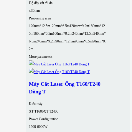
Độ dày cắt tối đa
≤30mm
Processing area
120mm*12.5m
120mm*6.5m
120mm*9.2m
160mm*12.
5m
160mm*6.5m
160mm*9.2m
240mm*12.5m
240mm*
6.5m
240mm*9.2m
90mm*12.5m
90mm*6.5m
90mm*9.
2m
More parameters
Máy Cắt Laser Ống T160/T240
Dòng T
Kiểu máy
XT-T1606
XT-T2406
Power Configuration
1500-6000W