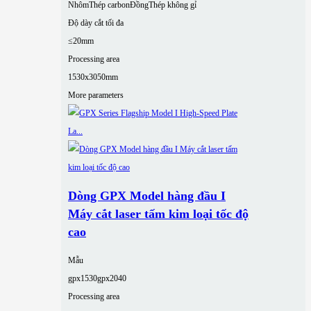
Nhôm
Thép carbon
Đồng
Thép không gỉ
Độ dày cắt tối đa
≤20mm
Processing area
1530x3050mm
More parameters
Dòng GPX Model hàng đầu I
Máy cắt laser tấm kim loại tốc độ
cao
Mẫu
gpx1530
gpx2040
Processing area