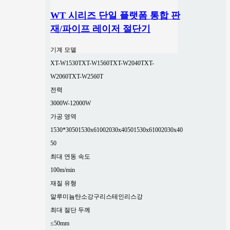
WT 시리즈 단일 플랫폼 통합 판
재/파이프 레이저 절단기
기계 모델
XT-W1530T
XT-W1560T
XT-W2040T
XT-
W2060T
XT-W2560T
전력
3000W-12000W
가공 영역
1530*3050
1530x6100
2030x4050
1530x6100
2030x40
50
최대 연동 속도
100m/min
재질 유형
알루미늄
탄소강
구리
스테인리스강
최대 절단 두께
≤50mm