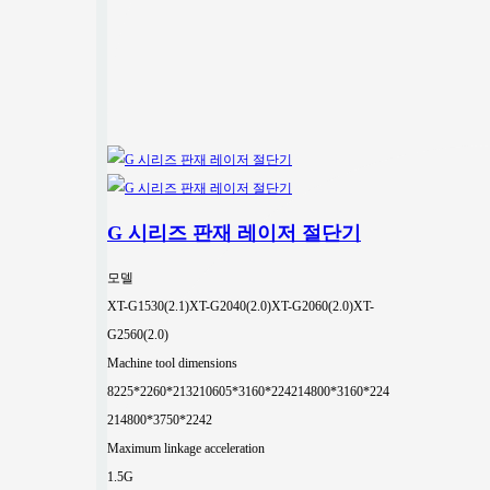
G 시리즈 판재 레이저 절단기
모델
XT-G1530(2.1)
XT-G2040(2.0)
XT-G2060(2.0)
XT-
G2560(2.0)
Machine tool dimensions
8225*2260*2132
10605*3160*2242
14800*3160*224
2
14800*3750*2242
Maximum linkage acceleration
1.5G