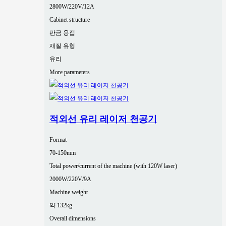
2800W/220V/12A
Cabinet structure
판금 용접
재질 유형
유리
More parameters
적외선 유리 레이저 천공기
Format
70-150mm
Total power/current of the machine (with 120W laser)
2000W/220V/9A
Machine weight
약 132kg
Overall dimensions