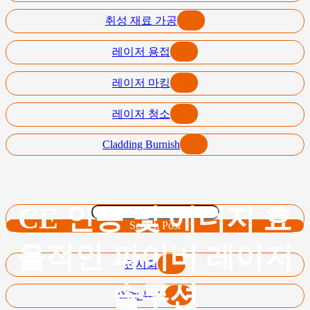
취성 재료 가공
레이저 용접
레이저 마킹
레이저 청소
Cladding Burnish
CE 인증 및 에너지 효
Search Post
율적인 파이버 레이저
전시회
솔루션
업계 뉴스