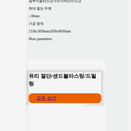
알루미늄
탄소강
구리
스테인리스강
최대 절단 두께
≤30mm
가공 영역
1530x3050mm
2030x4050mm
More parameters
유리 절단/샌드블라스팅/드릴
링
모두 보기