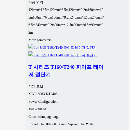
가공 영역
120mm*12.5m
120mm*6.5m
120mm*9.2m
160mm*12.
5m
160mm*6.5m
160mm*9.2m
240mm*12.5m
240mm*
6.5m
240mm*9.2m
90mm*12.5m
90mm*6.5m
90mm*9.
2m
More parameters
T 시리즈 T160/T240 파이프 레이
저 절단기
기계 모델
XT-T1606
XT-T2406
Power Configuration
1500-6000W
Chuck clamping range
Round tube: Φ10-Φ160mm, Square tube: □10-