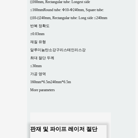
□160mm, Rectangular tube: Longest side
≤160mm
Round tube: Φ10-Φ240mm, Square tube:
□10-□240mm, Rectangular tube: Long side ≤240mm
반복 정확도
±0.03mm
재질 유형
알루미늄
탄소강
구리
스테인리스강
최대 절단 두께
≤30mm
가공 영역
160mm*6.5m
240mm*6.5m
More parameters
판재 및 파이프 레이저 절단