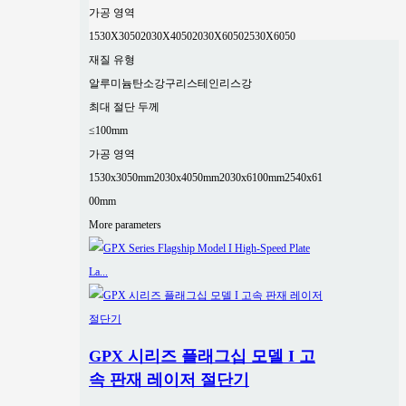
가공 영역
1530X3050
2030X4050
2030X6050
2530X6050
재질 유형
알루미늄
탄소강
구리
스테인리스강
최대 절단 두께
≤100mm
가공 영역
1530x3050mm
2030x4050mm
2030x6100mm
2540x61
00mm
More parameters
GPX 시리즈 플래그십 모델 I 고
속 판재 레이저 절단기