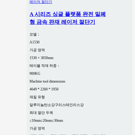
A 시리즈 싱글 플랫폼 완전 밀폐
형 금속 판재 레이저 절단기
모델：
A1530
가공 영역
1530 × 3050mm
테이블 적재 하중：
900KG
Machine tool dimensions
4649 * 2260 * 1950
재질 유형
알루미늄
탄소강
구리
스테인리스강
최대 절단 두께
≤10mm
≤20mm
≤30mm
가공 영역