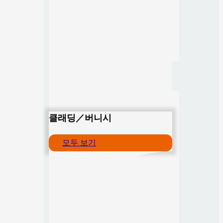
클래딩／버니시
모두 보기