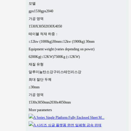
모델
gpx1530
gpx2040
가공 영역
1530X3050
2030X4050
테이블 적재 하중：
≤12kw (1000kg)30mm
≤12kw (1900kg) 30mm
Equipment weight (varies depending on power)
6200Kg(≤12KW)
7500Kg (≤12KW)
재질 유형
알루미늄
탄소강
구리
스테인리스강
최대 절단 두께
≤30mm
가공 영역
1530x3050mm
2030x4050mm
More parameters