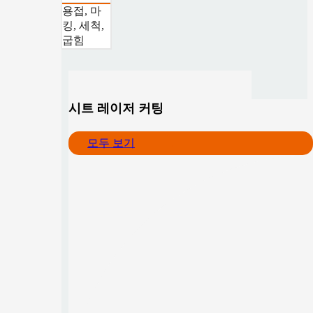
용접, 마
킹, 세척,
굽힘
시트 레이저 커팅
모두 보기