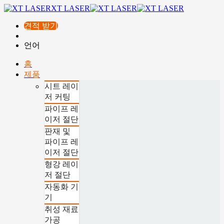
XT LASER
견적 받기
언어
홈
제품
시트 레이
저 커팅
파이프 레
이저 절단
판재 및
파이프 레
이저 절단
형강 레이
저 절단
자동화 기
기
취성 재료
가공