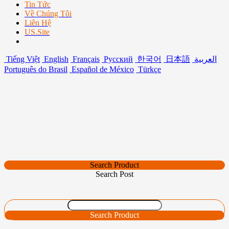
Tin Tức
Về Chúng Tôi
Liên Hệ
US.Site
Tiếng Việt
English
Français
Русский
한국어
日本語
العربية
Português do Brasil
Español de México
Türkçe
Search Product
Search Post
Search Product