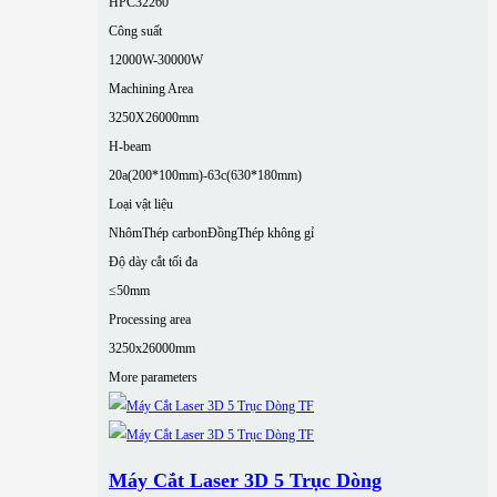
HPC32260
Công suất
12000W-30000W
Machining Area
3250X26000mm
H-beam
20a(200*100mm)-63c(630*180mm)
Loại vật liệu
Nhôm
Thép carbon
Đồng
Thép không gỉ
Độ dày cắt tối đa
≤50mm
Processing area
3250x26000mm
More parameters
Máy Cắt Laser 3D 5 Trục Dòng