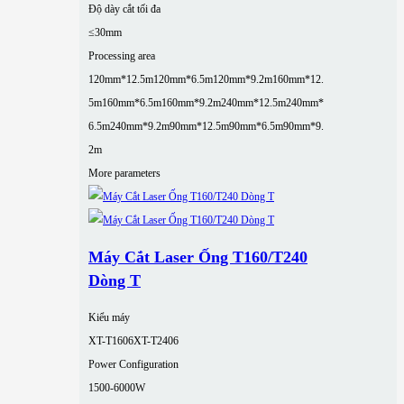
Độ dày cắt tối đa
≤30mm
Processing area
120mm*12.5m
120mm*6.5m
120mm*9.2m
160mm*12.
5m
160mm*6.5m
160mm*9.2m
240mm*12.5m
240mm*
6.5m
240mm*9.2m
90mm*12.5m
90mm*6.5m
90mm*9.
2m
More parameters
Máy Cắt Laser Ống T160/T240
Dòng T
Kiểu máy
XT-T1606
XT-T2406
Power Configuration
1500-6000W