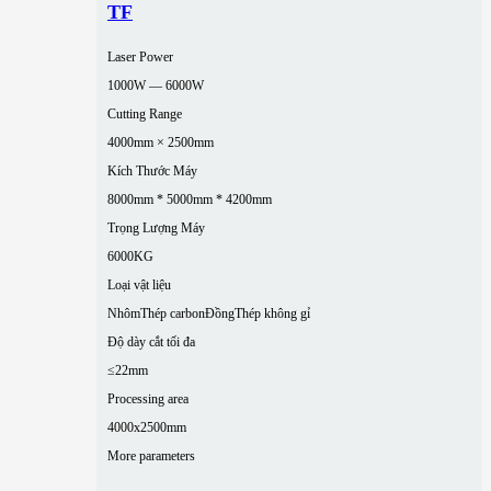
TF
Laser Power
1000W — 6000W
Cutting Range
4000mm × 2500mm
Kích Thước Máy
8000mm * 5000mm * 4200mm
Trọng Lượng Máy
6000KG
Loại vật liệu
Nhôm
Thép carbon
Đồng
Thép không gỉ
Độ dày cắt tối đa
≤22mm
Processing area
4000x2500mm
More parameters