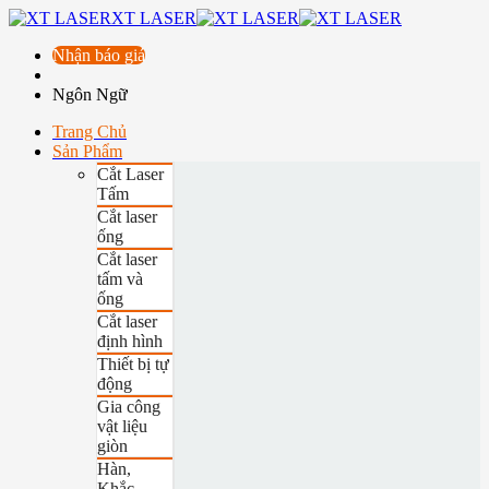
XT LASER
Nhận báo giá
Ngôn Ngữ
Trang Chủ
Sản Phẩm
Cắt Laser
Tấm
Cắt laser
ống
Cắt laser
tấm và
ống
Cắt laser
định hình
Thiết bị tự
động
Gia công
vật liệu
giòn
Hàn,
Khắc,