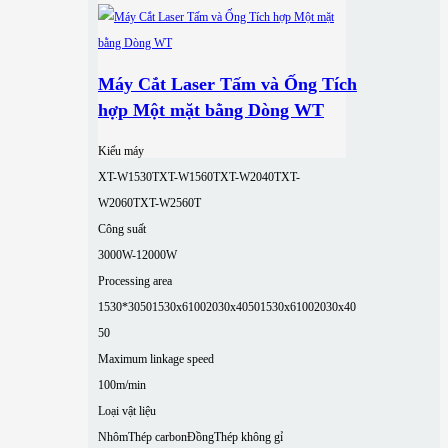
Máy Cắt Laser Tấm và Ống Tích
hợp Một mặt bằng Dòng WT
Kiểu máy
XT-W1530T
XT-W1560T
XT-W2040T
XT-
W2060T
XT-W2560T
Công suất
3000W-12000W
Processing area
1530*3050
1530x6100
2030x4050
1530x6100
2030x40
50
Maximum linkage speed
100m/min
Loại vật liệu
Nhôm
Thép carbon
Đồng
Thép không gỉ