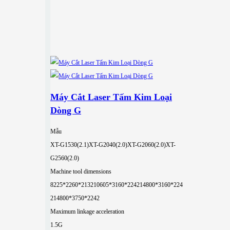
Máy Cắt Laser Tấm Kim Loại
Dòng G
Mẫu
XT-G1530(2.1)
XT-G2040(2.0)
XT-G2060(2.0)
XT-
G2560(2.0)
Machine tool dimensions
8225*2260*2132
10605*3160*2242
14800*3160*224
2
14800*3750*2242
Maximum linkage acceleration
1.5G