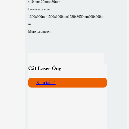
≤10mm
≤20mm
≤30mm
Processing area
1300x900mm
1500x1000mm
1530x3050mm
600x600m
m
More parameters
Cắt Laser Ống
Xem tất cả