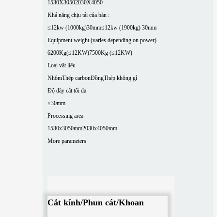
1530X3050
2030X4050
Khả năng chịu tải của bàn :
≤12kw (1000kg)30mm
≤12kw (1900kg) 30mm
Equipment weight (varies depending on power)
6200Kg(≤12KW)
7500Kg (≤12KW)
Loại vật liệu
Nhôm
Thép carbon
Đồng
Thép không gỉ
Độ dày cắt tối đa
≤30mm
Processing area
1530x3050mm
2030x4050mm
More parameters
Cắt kính/Phun cát/Khoan