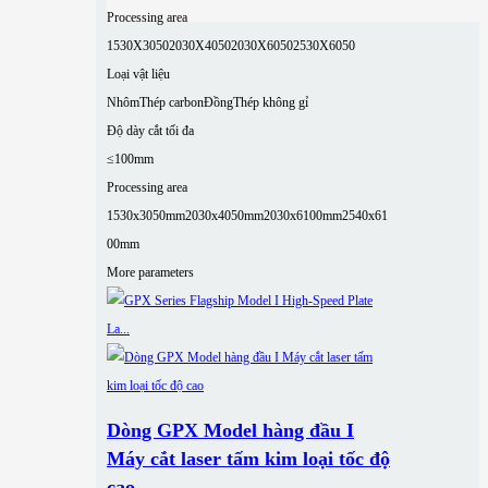
Processing area
1530X3050
2030X4050
2030X6050
2530X6050
Loại vật liệu
Nhôm
Thép carbon
Đồng
Thép không gỉ
Độ dày cắt tối đa
≤100mm
Processing area
1530x3050mm
2030x4050mm
2030x6100mm
2540x61
00mm
More parameters
Dòng GPX Model hàng đầu I
Máy cắt laser tấm kim loại tốc độ
cao