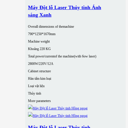
Máy Đột lỗ Laser Thủy tinh Ánh
sáng Xanh
Overall dimensions of themachine
790*1250*1670mm
Machine weight
Khoảng 220 KG
Total power/currentof the machine(with 6ow laser)
2800W/220V/12A
Cabinet structure
Hàn tấm kim loại
Loại vật liệu
Thủy tinh
More parameters
Máy Đột lỗ Laser Thủy tinh