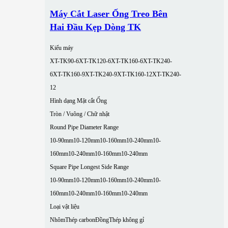
Máy Cắt Laser Ống Treo Bên
Hai Đầu Kẹp Dòng TK
Kiểu máy
XT-TK90-6
XT-TK120-6
XT-TK160-6
XT-TK240-
6
XT-TK160-9
XT-TK240-9
XT-TK160-12
XT-TK240-
12
Hình dạng Mặt cắt Ống
Tròn / Vuông / Chữ nhật
Round Pipe Diameter Range
10-90mm
10-120mm
10-160mm
10-240mm
10-
160mm
10-240mm
10-160mm
10-240mm
Square Pipe Longest Side Range
10-90mm
10-120mm
10-160mm
10-240mm
10-
160mm
10-240mm
10-160mm
10-240mm
Loại vật liệu
Nhôm
Thép carbon
Đồng
Thép không gỉ