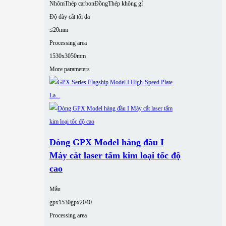
Nhôm
Thép carbon
Đồng
Thép không gỉ
Độ dày cắt tối đa
≤20mm
Processing area
1530x3050mm
More parameters
Dòng GPX Model hàng đầu I
Máy cắt laser tấm kim loại tốc độ
cao
Mẫu
gpx1530
gpx2040
Processing area