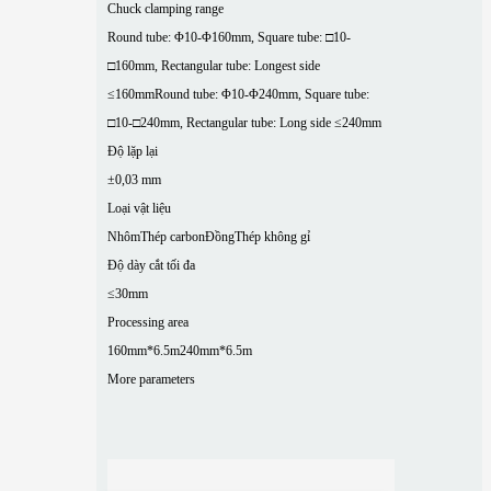
Chuck clamping range
Round tube: Φ10-Φ160mm, Square tube: □10-
□160mm, Rectangular tube: Longest side
≤160mm
Round tube: Φ10-Φ240mm, Square tube:
□10-□240mm, Rectangular tube: Long side ≤240mm
Độ lặp lại
±0,03 mm
Loại vật liệu
Nhôm
Thép carbon
Đồng
Thép không gỉ
Độ dày cắt tối đa
≤30mm
Processing area
160mm*6.5m
240mm*6.5m
More parameters