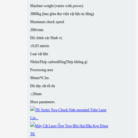
Machine weight (varies with power)
3800kg (bao gồm thư viện vật liệu tự động)
Maximum chuck speed
200r/min
Độ chính xác Định vị:
±0,03 mm/m
Loại vật liệu
Nhôm
Thép carbon
Đồng
Thép không gỉ
Processing area
90mm*6.5m
Độ dày cắt tối đa
≤20mm
More parameters