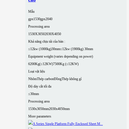
Mẫu
gpx1530
gpx2040
Processing area
1530X3050
2030X4050
Khả năng chịu tải của bàn :
≤12kw (1000kg)30mm
≤12kw (1900kg) 30mm
Equipment weight (varies depending on power)
6200Kg(≤12KW)
7500Kg (≤12KW)
Loại vật liệu
Nhôm
Thép carbon
Đồng
Thép không gỉ
Độ dày cắt tối đa
≤30mm
Processing area
1530x3050mm
2030x4050mm
More parameters