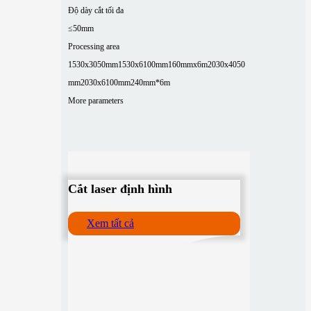
Độ dày cắt tối đa
≤50mm
Processing area
1530x3050mm
1530x6100mm
160mmx6m
2030x4050
mm
2030x6100mm
240mm*6m
More parameters
Cắt laser định hình
Xem tất cả