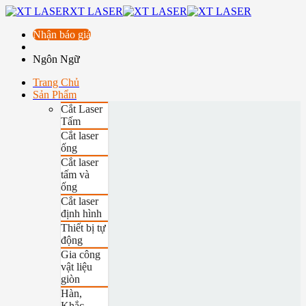
XT LASER
Nhận báo giá
Ngôn Ngữ
Trang Chủ
Sản Phẩm
Cắt Laser
Tấm
Cắt laser
ống
Cắt laser
tấm và
ống
Cắt laser
định hình
Thiết bị tự
động
Gia công
vật liệu
giòn
Hàn,
Khắc,