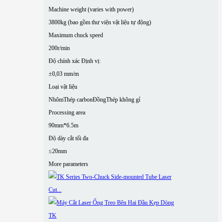
Machine weight (varies with power)
3800kg (bao gồm thư viện vật liệu tự động)
Maximum chuck speed
200r/min
Độ chính xác Định vị:
±0,03 mm/m
Loại vật liệu
Nhôm
Thép carbon
Đồng
Thép không gỉ
Processing area
90mm*6.5m
Độ dày cắt tối đa
≤20mm
More parameters