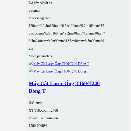
Độ dày cắt tối đa
≤30mm
Processing area
120mm*12.5m
120mm*6.5m
120mm*9.2m
160mm*12.
5m
160mm*6.5m
160mm*9.2m
240mm*12.5m
240mm*
6.5m
240mm*9.2m
90mm*12.5m
90mm*6.5m
90mm*9.
2m
More parameters
Máy Cắt Laser Ống T160/T240
Dòng T
Kiểu máy
XT-T1606
XT-T2406
Power Configuration
1500-6000W