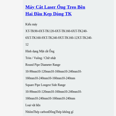
Máy Cắt Laser Ống Treo Bên
Hai Đầu Kẹp Dòng TK
Kiểu máy
XT-TK90-6
XT-TK120-6
XT-TK160-6
XT-TK240-
6
XT-TK160-9
XT-TK240-9
XT-TK160-12
XT-TK240-
12
Hình dạng Mặt cắt Ống
Tròn / Vuông / Chữ nhật
Round Pipe Diameter Range
10-90mm
10-120mm
10-160mm
10-240mm
10-
160mm
10-240mm
10-160mm
10-240mm
Square Pipe Longest Side Range
10-90mm
10-120mm
10-160mm
10-240mm
10-
160mm
10-240mm
10-160mm
10-240mm
Loại vật liệu
Nhôm
Thép carbon
Đồng
Thép không gỉ