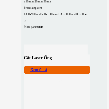
≤10mm
≤20mm
≤30mm
Processing area
1300x900mm
1500x1000mm
1530x3050mm
600x600m
m
More parameters
Cắt Laser Ống
Xem tất cả