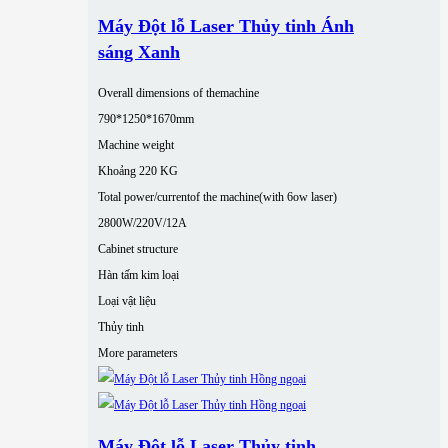
Máy Đột lỗ Laser Thủy tinh Ánh
sáng Xanh
Overall dimensions of themachine
790*1250*1670mm
Machine weight
Khoảng 220 KG
Total power/currentof the machine(with 6ow laser)
2800W/220V/12A
Cabinet structure
Hàn tấm kim loại
Loại vật liệu
Thủy tinh
More parameters
Máy Đột lỗ Laser Thủy tinh