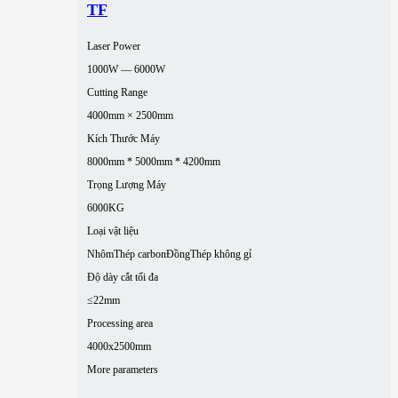
TF
Laser Power
1000W — 6000W
Cutting Range
4000mm × 2500mm
Kích Thước Máy
8000mm * 5000mm * 4200mm
Trọng Lượng Máy
6000KG
Loại vật liệu
Nhôm
Thép carbon
Đồng
Thép không gỉ
Độ dày cắt tối đa
≤22mm
Processing area
4000x2500mm
More parameters