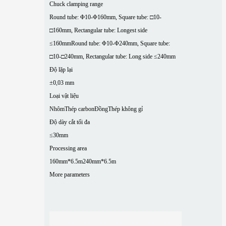
Chuck clamping range
Round tube: Φ10-Φ160mm, Square tube: □10-
□160mm, Rectangular tube: Longest side
≤160mm
Round tube: Φ10-Φ240mm, Square tube:
□10-□240mm, Rectangular tube: Long side ≤240mm
Độ lặp lại
±0,03 mm
Loại vật liệu
Nhôm
Thép carbon
Đồng
Thép không gỉ
Độ dày cắt tối đa
≤30mm
Processing area
160mm*6.5m
240mm*6.5m
More parameters