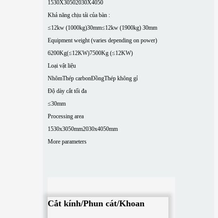
1530X3050
2030X4050
Khả năng chịu tải của bàn :
≤12kw (1000kg)30mm
≤12kw (1900kg) 30mm
Equipment weight (varies depending on power)
6200Kg(≤12KW)
7500Kg (≤12KW)
Loại vật liệu
Nhôm
Thép carbon
Đồng
Thép không gỉ
Độ dày cắt tối đa
≤30mm
Processing area
1530x3050mm
2030x4050mm
More parameters
Cắt kính/Phun cát/Khoan