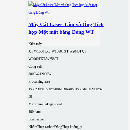
Máy Cắt Laser Tấm và Ống Tích
hợp Một mặt bằng Dòng WT
Kiểu máy
XT-W1530T
XT-W1560T
XT-W2040T
XT-
W2060T
XT-W2560T
Công suất
3000W-12000W
Processing area
1530*3050
1530x6100
2030x4050
1530x6100
2030x40
50
Maximum linkage speed
100m/min
Loại vật liệu
Nhôm
Thép carbon
Đồng
Thép không gỉ