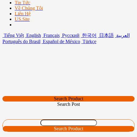
Tin Tức
Về Chúng Tôi
Liên Hệ
US.Site
Tiếng Việt
English
Français
Русский
한국어
日本語
العربية
Português do Brasil
Español de México
Türkçe
Search Product
Search Post
Search Product