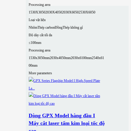
Processing area
1530X3050
2030X4050
2030X6050
2530X6050
Loại vật liệu
Nhôm
Thép carbon
Đồng
Thép không gỉ
Độ dày cắt tối đa
≤100mm
Processing area
1530x3050mm
2030x4050mm
2030x6100mm
2540x61
00mm
More parameters
Dòng GPX Model hàng đầu I
Máy cắt laser tấm kim loại tốc độ
cao