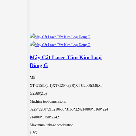
Máy Cắt Laser Tấm Kim Loại
Dòng G
Mẫu
XT-G1530(2.1)
XT-G2040(2.0)
XT-G2060(2.0)
XT-
G2560(2.0)
Machine tool dimensions
8225*2260*2132
10605*3160*2242
14800*3160*224
2
14800*3750*2242
Maximum linkage acceleration
1.5G