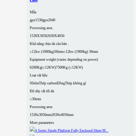
Mẫu
gpx1530
gpx2040
Processing area
1530X3050
2030X4050
Khả năng chịu tải của bàn :
≤12kw (1000kg)30mm
≤12kw (1900kg) 30mm
Equipment weight (varies depending on power)
6200Kg(≤12KW)
7500Kg (≤12KW)
Loại vật liệu
Nhôm
Thép carbon
Đồng
Thép không gỉ
Độ dày cắt tối đa
≤30mm
Processing area
1530x3050mm
2030x4050mm
More parameters