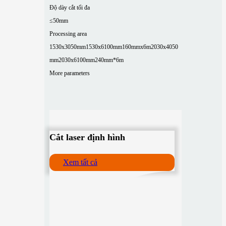
Độ dày cắt tối đa
≤50mm
Processing area
1530x3050mm
1530x6100mm
160mmx6m
2030x4050
mm
2030x6100mm
240mm*6m
More parameters
Cắt laser định hình
Xem tất cả