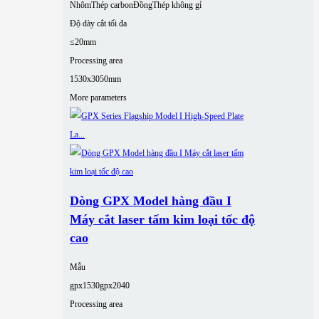
Nhôm
Thép carbon
Đồng
Thép không gỉ
Độ dày cắt tối đa
≤20mm
Processing area
1530x3050mm
More parameters
Dòng GPX Model hàng đầu I
Máy cắt laser tấm kim loại tốc độ
cao
Mẫu
gpx1530
gpx2040
Processing area