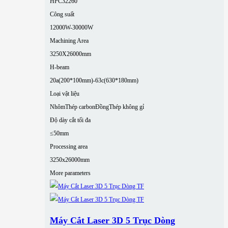
HPC32260
Công suất
12000W-30000W
Machining Area
3250X26000mm
H-beam
20a(200*100mm)-63c(630*180mm)
Loại vật liệu
Nhôm
Thép carbon
Đồng
Thép không gỉ
Độ dày cắt tối đa
≤50mm
Processing area
3250x26000mm
More parameters
Máy Cắt Laser 3D 5 Trục Dòng