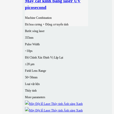
Máy cắt kính bằng laser UV
picosecond
Machine Combination
Đá hoa cương + Động cơ tuyến tính
Bước sóng laser
355nm
Pulse Width
<10ps
Độ Chính Xác Định Vị Lặp Lại
±20 μm
Field Lens Range
50×50mm
Loại vật liệu
Thủy tinh
More parameters