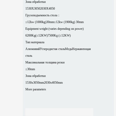
Зона обработки
1530X3050
2030X4050
Грузоподъемность стола：
≤12kw (1000kg)30mm
≤12kw (1900kg) 30mm
Equipment weight (varies depending on power)
6200Kg(≤12KW)
7500Kg (≤12KW)
Тип материала
Алюминий
Углеродистая сталь
Медь
Нержавеющая
сталь
Максимальная толщина резки
≤30mm
Зона обработки
1530x3050mm
2030x4050mm
More parameters