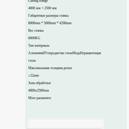
Cutting Range
4000 мм × 2500 мм
Габаритные размеры станка
8000mm * 5000mm * 4200mm
Вес станка
6000KG
Тип материала
Алюминий
Углеродистая сталь
Медь
Нержавеющая
сталь
Максимальная толщина резки
≤22mm
Зона обработки
4000x2500mm
More parameters