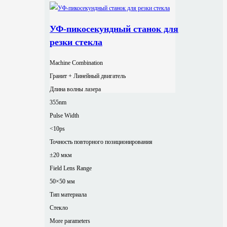
УФ-пикосекундный станок для
резки стекла
Machine Combination
Гранит + Линейный двигатель
Длина волны лазера
355nm
Pulse Width
<10ps
Точность повторного позиционирования
±20 мкм
Field Lens Range
50×50 мм
Тип материала
Стекло
More parameters