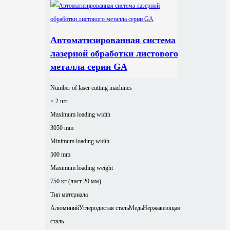
Автоматизированная система
лазерной обработки листового
металла серии GA
Number of laser cutting machines
< 2 шт.
Maximum loading width
3050 mm
Minimum loading width
500 mm
Maximum loading weight
750 кг (лист 20 мм)
Тип материала
Алюминий
Углеродистая сталь
Медь
Нержавеющая
сталь