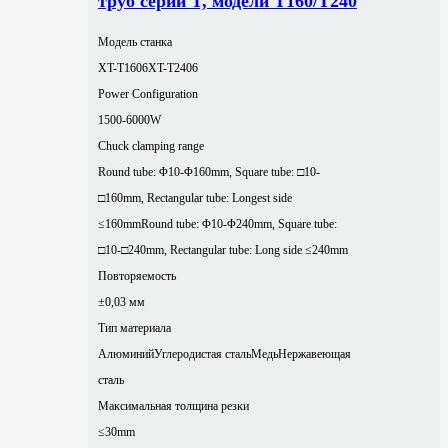
труб серии T, модели T160/T240
Модель станка
XT-T1606
XT-T2406
Power Configuration
1500-6000W
Chuck clamping range
Round tube: Φ10-Φ160mm, Square tube: □10-
□160mm, Rectangular tube: Longest side
≤160mm
Round tube: Φ10-Φ240mm, Square tube:
□10-□240mm, Rectangular tube: Long side ≤240mm
Повторяемость
±0,03 мм
Тип материала
Алюминий
Углеродистая сталь
Медь
Нержавеющая
сталь
Максимальная толщина резки
≤30mm