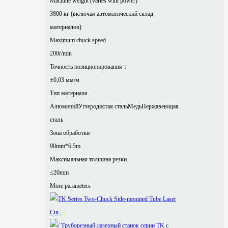
Machine weight (varies with power)
3800 кг (включая автоматический склад
материалов)
Maximum chuck speed
200r/min
Точность позиционирования：
±0,03 мм/м
Тип материала
Алюминий
Углеродистая сталь
Медь
Нержавеющая
сталь
Зона обработки
90mm*6.5m
Максимальная толщина резки
≤20mm
More parameters