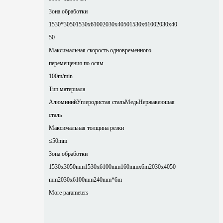
Зона обработки
1530*3050
1530x6100
2030x4050
1530x6100
2030x40
50
Максимальная скорость одновременного
перемещения по осям
100m/min
Тип материала
Алюминий
Углеродистая сталь
Медь
Нержавеющая
сталь
Максимальная толщина резки
≤50mm
Зона обработки
1530x3050mm
1530x6100mm
160mmx6m
2030x4050
mm
2030x6100mm
240mm*6m
More parameters