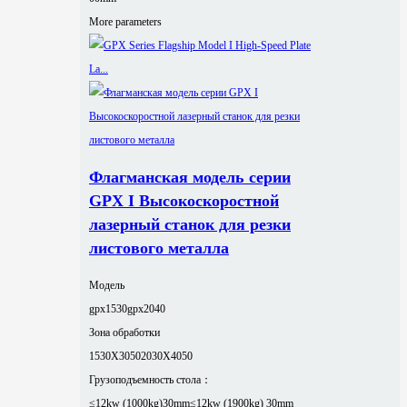
More parameters
Флагманская модель серии
GPX I Высокоскоростной
лазерный станок для резки
листового металла
Модель
gpx1530
gpx2040
Зона обработки
1530X3050
2030X4050
Грузоподъемность стола：
≤12kw (1000kg)30mm
≤12kw (1900kg) 30mm