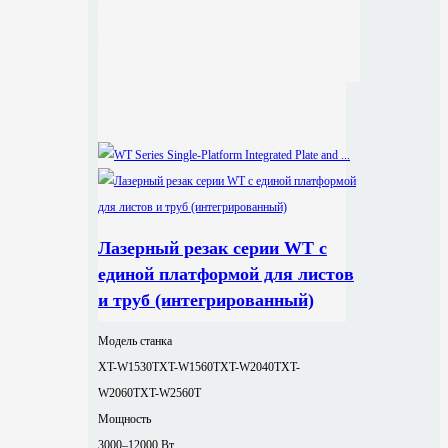
Лазерный резак серии WT с
единой платформой для листов
и труб (интегрированный)
Модель станка
XT-W1530T
XT-W1560T
XT-W2040T
XT-
W2060T
XT-W2560T
Мощность
3000–12000 Вт