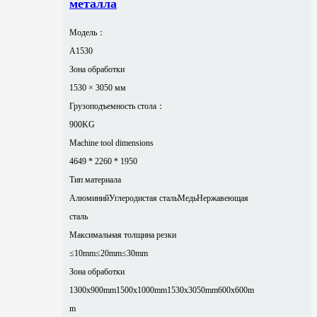
металла
Модель：
A1530
Зона обработки
1530 × 3050 мм
Грузоподъемность стола：
900KG
Machine tool dimensions
4649 * 2260 * 1950
Тип материала
Алюминий
Углеродистая сталь
Медь
Нержавеющая
сталь
Максимальная толщина резки
≤10mm
≤20mm
≤30mm
Зона обработки
1300x900mm
1500x1000mm
1530x3050mm
600x600m
m