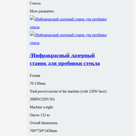
Стекло
More parameters
/Инфракрасный лазерный
станок для пробивки стекла
Format
70-150mm
Total power/current of the machine (with 120W laser)
2000W/220V/9A
Machine weight
Около 132 кг
Overall dimensions
700*750*1450mm