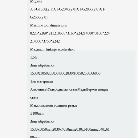
Модель
XT-G1530(2.1)
XT-G2040(2.0)
XT-G2060(2.0)
XT-
G2560(2.0)
Machine tool dimensions
8225*2260*2132
10605*3160*2242
14800*3160*224
2
14800*3750*2242
Maximum linkage acceleration
1.5G
Зона обработки
1530X3050
2030X4050
2030X6050
2530X6050
Тип материала
Алюминий
Углеродистая сталь
Медь
Нержавеющая
сталь
Максимальная толщина резки
≤100mm
Зона обработки
1530x3050mm
2030x4050mm
2030x6100mm
2540x61
00mm