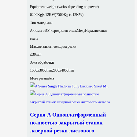
Equipment weight (varies depending on power)
6200Kg(≤12KW)
7500Kg (≤12KW)
Тип материала
Алюминий
Углеродистая сталь
Медь
Нержавеющая
сталь
Максимальная толщина резки
≤30mm
Зона обработки
1530x3050mm
2030x4050mm
More parameters
Серия A Одноплатформенный
полностью закрытый станок
лазерной резки листового