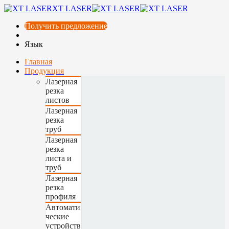
XT LASER
Получить предложение
Язык
Главная
Продукция
Лазерная
резка
листов
Лазерная
резка
труб
Лазерная
резка
листа и
труб
Лазерная
резка
профиля
Автомати
ческие
устройств