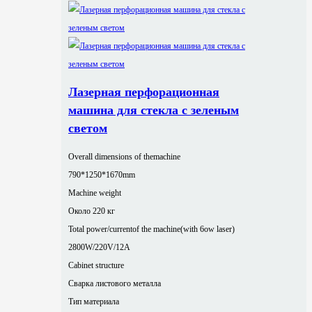
Лазерная перфорационная
машина для стекла с зеленым
светом
Overall dimensions of themachine
790*1250*1670mm
Machine weight
Около 220 кг
Total power/currentof the machine(with 6ow laser)
2800W/220V/12A
Cabinet structure
Сварка листового металла
Тип материала