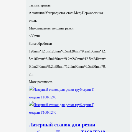
Тип материала
Алюминий
Углеродистая сталь
Медь
Нержавеющая
сталь
Максимальная толщина резки
≤30mm
Зона обработки
120mm*12.5m
120mm*6.5m
120mm*9.2m
160mm*12.
5m
160mm*6.5m
160mm*9.2m
240mm*12.5m
240mm*
6.5m
240mm*9.2m
90mm*12.5m
90mm*6.5m
90mm*9.
2m
More parameters
Лазерный станок для резки