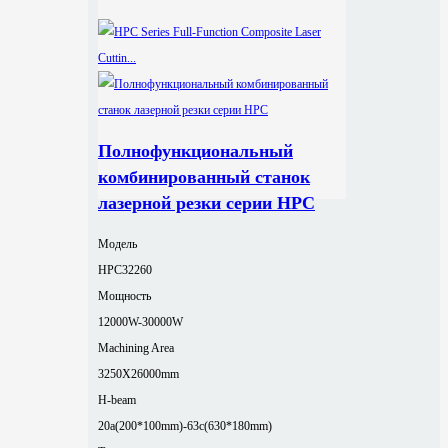
Полнофункциональный
комбинированный станок
лазерной резки серии HPC
Модель
HPC32260
Мощность
12000W-30000W
Machining Area
3250X26000mm
H-beam
20a(200*100mm)-63c(630*180mm)