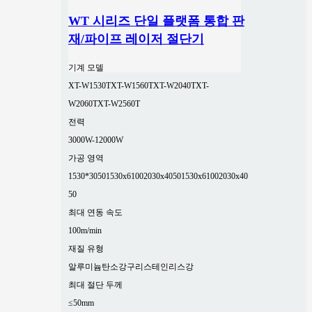
WT 시리즈 단일 플랫폼 통합 판
재/파이프 레이저 절단기
기계 모델
XT-W1530T
XT-W1560T
XT-W2040T
XT-
W2060T
XT-W2560T
전력
3000W-12000W
가공 영역
1530*3050
1530x6100
2030x4050
1530x6100
2030x40
50
최대 연동 속도
100m/min
재질 유형
알루미늄
탄소강
구리
스테인리스강
최대 절단 두께
≤50mm