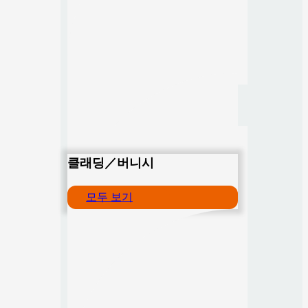
클래딩／버니시
모두 보기