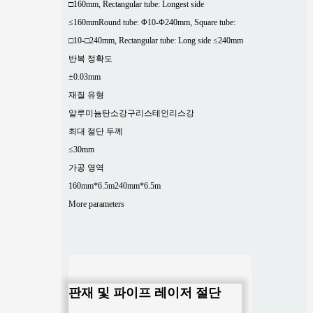
□160mm, Rectangular tube: Longest side
≤160mm
Round tube: Φ10-Φ240mm, Square tube:
□10-□240mm, Rectangular tube: Long side ≤240mm
반복 정확도
±0.03mm
재질 유형
알루미늄
탄소강
구리
스테인리스강
최대 절단 두께
≤30mm
가공 영역
160mm*6.5m
240mm*6.5m
More parameters
판재 및 파이프 레이저 절단