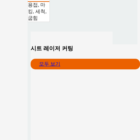
용접, 마
킹, 세척,
굽힘
시트 레이저 커팅
모두 보기