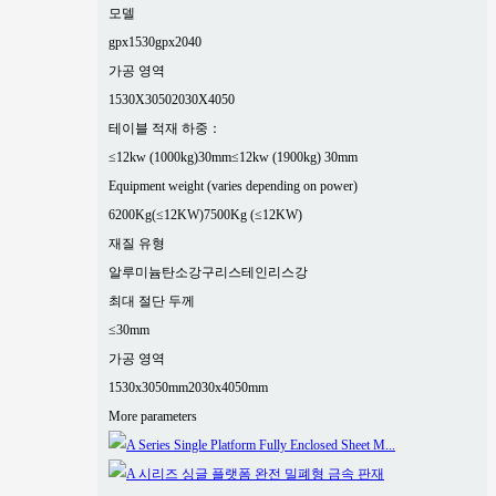
모델
gpx1530
gpx2040
가공 영역
1530X3050
2030X4050
테이블 적재 하중：
≤12kw (1000kg)30mm
≤12kw (1900kg) 30mm
Equipment weight (varies depending on power)
6200Kg(≤12KW)
7500Kg (≤12KW)
재질 유형
알루미늄
탄소강
구리
스테인리스강
최대 절단 두께
≤30mm
가공 영역
1530x3050mm
2030x4050mm
More parameters