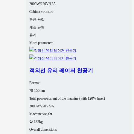
2800W/220V/12A
Cabinet structure
판금 용접
재질 유형
유리
More parameters
적외선 유리 레이저 천공기
Format
70-150mm
Total power/current of the machine (with 120W laser)
2000W/220V/9A
Machine weight
약 132kg
Overall dimensions