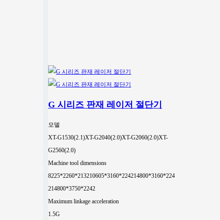
G 시리즈 판재 레이저 절단기
모델
XT-G1530(2.1)
XT-G2040(2.0)
XT-G2060(2.0)
XT-
G2560(2.0)
Machine tool dimensions
8225*2260*2132
10605*3160*2242
14800*3160*224
2
14800*3750*2242
Maximum linkage acceleration
1.5G