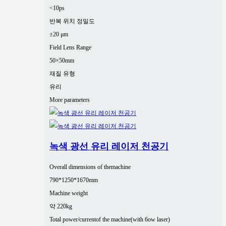
<10ps
반복 위치 정밀도
±20 μm
Field Lens Range
50×50mm
재질 유형
유리
More parameters
녹색 광선 유리 레이저 천공기
Overall dimensions of themachine
790*1250*1670mm
Machine weight
약 220kg
Total power/currentof the machine(with 6ow laser)