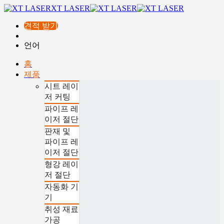
XT LASER
견적 받기
언어
홈
제품
시트 레이
저 커팅
파이프 레
이저 절단
판재 및
파이프 레
이저 절단
형강 레이
저 절단
자동화 기
기
취성 재료
가공