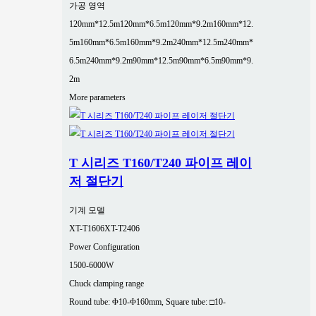
가공 영역
120mm*12.5m
120mm*6.5m
120mm*9.2m
160mm*12.
5m
160mm*6.5m
160mm*9.2m
240mm*12.5m
240mm*
6.5m
240mm*9.2m
90mm*12.5m
90mm*6.5m
90mm*9.
2m
More parameters
T 시리즈 T160/T240 파이프 레이
저 절단기
기계 모델
XT-T1606
XT-T2406
Power Configuration
1500-6000W
Chuck clamping range
Round tube: Φ10-Φ160mm, Square tube: □10-