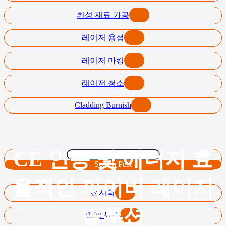
취성 재료 가공
레이저 용접
레이저 마킹
레이저 청소
Cladding Burnish
CE 인증 및 에너지 효
Search Post
율적인 파이버 레이저
전시회
솔루션
업계 뉴스