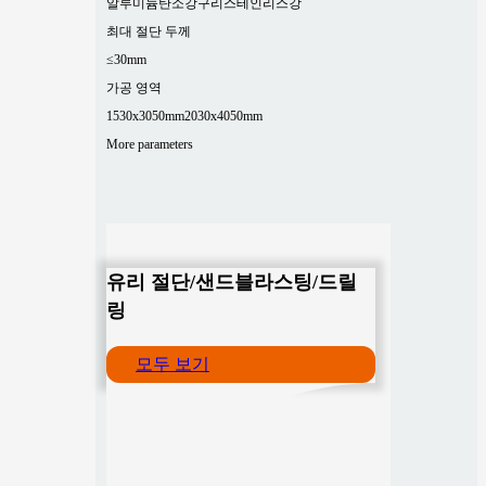
알루미늄
탄소강
구리
스테인리스강
최대 절단 두께
≤30mm
가공 영역
1530x3050mm
2030x4050mm
More parameters
유리 절단/샌드블라스팅/드릴
링
모두 보기