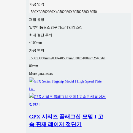
가공 영역
1530X3050
2030X4050
2030X6050
2530X6050
재질 유형
알루미늄
탄소강
구리
스테인리스강
최대 절단 두께
≤100mm
가공 영역
1530x3050mm
2030x4050mm
2030x6100mm
2540x61
00mm
More parameters
GPX 시리즈 플래그십 모델 I 고
속 판재 레이저 절단기