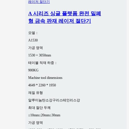
A 시리즈 싱글 플랫폼 완전 밀폐
형 금속 판재 레이저 절단기
모델：
A1530
가공 영역
1530 × 3050mm
테이블 적재 하중：
900KG
Machine tool dimensions
4649 * 2260 * 1950
재질 유형
알루미늄
탄소강
구리
스테인리스강
최대 절단 두께
≤10mm
≤20mm
≤30mm
가공 영역