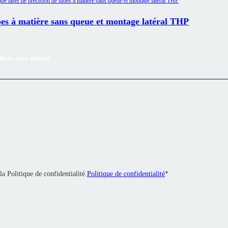
bes à matière sans queue et montage latéral THP
evis avec remise.
.
 la Politique de confidentialité.
Politique de confidentialité
*