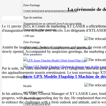
Zone d'usinage
La cérémonie de d
1530X3050
2030X4050
2030X6050
2530X6050
Type de matériau
Aluminium
Acier au carbone
Cuivre
Acier inoxydable
Le 11 janvier 2025, le Centre de marketing XT LASER a officielleme
Épaisseur de coupe maximale
d'inauguration s'est déroulée avec succès. Les dirigeants d'XTLASER 
≤100 mm
Zone d'usinage
Amidst the laughter and chatter of employees and guests, the event o
1530x3050mm
2030x4050mm
2030x6100mm
2540x6100mm
slowly opened. Accompanied by auspicious greetings, the marketing ce
More parameters
Par la suite, Jia Yulei, directeur général, et Li Qingchun, directeur gén
des applaudissements nourris retentissaient. Le tout nouveau logo X
Série GPX Modèle Flagship I Machine de déco
nouveau chapitre.
Modèle
gpx1530
gpx2040
In his address, Jia Yulei, General Manager of XT LASER Laser, fondly
progress, with its scale expanding day by day. He emphasized that ev
Zone d'usinage
to embrace the challenges with a fresh outlook and attitude, and to wo
1530X3050
2030X4050