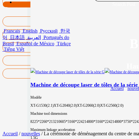
Search Post
Français
English
Русский
한국
어
日本語
العربية
Português do
B
Brasil
Español de México
Türkçe
Tiếng Việt
Hau
Machine de découpe laser de tôles de la série
Accueil
/
nouvel
Modèle
XT-G1530(2.1)
XT-G2040(2.0)
XT-G2060(2.0)
XT-G2560(2.0)
Machine tool dimensions
8225*2260*2132
10605*3160*2242
14800*3160*2242
14800*3750*224
Maximum linkage acceleration
Accueil
/
nouvelles
/ La cérémonie de déménagement du centre de ma
1.5G