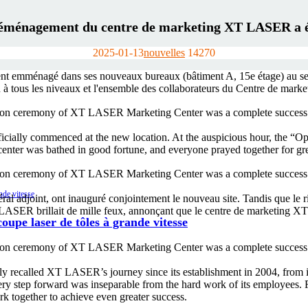
éménagement du centre de marketing XT LASER a été
2025-01-13
nouvelles
1427
0
nt emménagé dans ses nouveaux bureaux (bâtiment A, 15e étage) au sei
à tous les niveaux et l'ensemble des collaborateurs du Centre de marke
fficially commenced at the new location. At the auspicious hour, the 
nter was bathed in good fortune, and everyone prayed together for gre
éral adjoint, ont inauguré conjointement le nouveau site. Tandis que le rid
TLASER brillait de mille feux, annonçant que le centre de marketing X
upe laser de tôles à grande vitesse
 recalled XT LASER’s journey since its establishment in 2004, from its 
ery step forward was inseparable from the hard work of its employees.
rk together to achieve even greater success.