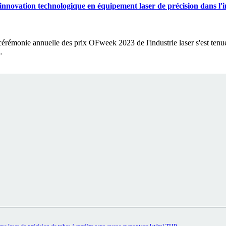
ovation technologique en équipement laser de précision dans l'in
a cérémonie annuelle des prix OFweek 2023 de l'industrie laser s'est ten
…