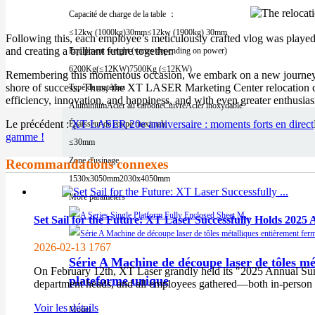
Capacité de charge de la table ：
≤12kw (1000kg)30mm
≤12kw (1900kg) 30mm
Following this, each employee’s meticulously crafted vlog was played,
and creating a brilliant future together.
Equipment weight (varies depending on power)
6200Kg(≤12KW)
7500Kg (≤12KW)
Remembering this momentous occasion, we embark on a new journey hand
shore of success. Thus, the XT LASER Marketing Center relocation cer
Type de matériau
efficiency, innovation, and happiness, and with even greater enthusia
Aluminium
Acier au carbone
Cuivre
Acier inoxydable
Le précédent :
XT LASER 20e anniversaire : moments forts en direct
Épaisseur de coupe maximale
gamme !
≤30mm
Zone d'usinage
Recommandations connexes
1530x3050mm
2030x4050mm
More parameters
Set Sail for the Future: XT Laser Successfully Holds 20
2026-02-13
1767
Série A Machine de découpe laser de tôles mé
On February 12th, XT Laser grandly held its "2025 Annual 
plateforme unique
department heads, and all employees gathered—both in-person a
Voir les détails
Model