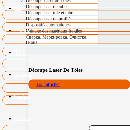
Découpe Laser de Tôles
Découpe laser de tubes
VR
Découpe laser tôle et tube
Découpe laser de profilés
Dispositifs automatiques
Сервис
Usinage des matériaux fragiles
Сварка, Маркировка, Очистка,
Гибка
Blog
Découpe Laser De Tôles
À propos
Tout afficher
Contact
US.Site