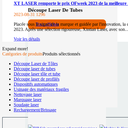
XT LASER remporte le prix OFweek 2023 de la meilleure inn
Découpe Laser De Tubes
2023-08-31
1296
Tout afficher
Placée sous le signe de la marque et guidée par l'innovation, l
2023. Après une sélection rigoureuse, Xintian Laser, avec son
Voir les détails
Expand more!
Catégories de produits
Produits sélectionnés
Découpe Laser de Tôles
Découpe laser de tubes
Découpe laser tôle et tube
Découpe laser de profilés
Dispositifs automatiques
Usinage des matériaux fragiles
Nettoyage laser
Marquage laser
Soudage laser
Rechargement/Brissage