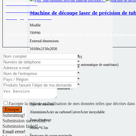
8613589060756
8618753177006
Machine de découpe laser de précision de tu
manager@xtlaser.com
Modèle
THP90
Contactez le responsable produit pour une consultation et obtenez un d
External dimensions
10100x2150x2050
*
Machine weight (varies with power)
*
3800 kg (y compris la bibliothèque automatique de matériaux)
*
Maximum chuck speed
*
*
200r/min
*
Précision de positionnement：
±0,03 mm/m
J'accepte la collecte et l'utilisation de mes données telles que décrites dans
Type de matériau
Aluminium
Acier au carbone
Cuivre
Acier inoxydable
Submitting!
Zone d'usinage
Submission successful!
Submission failed!
90mm*6.5m
Email error!
Épaisseur de coupe maximale