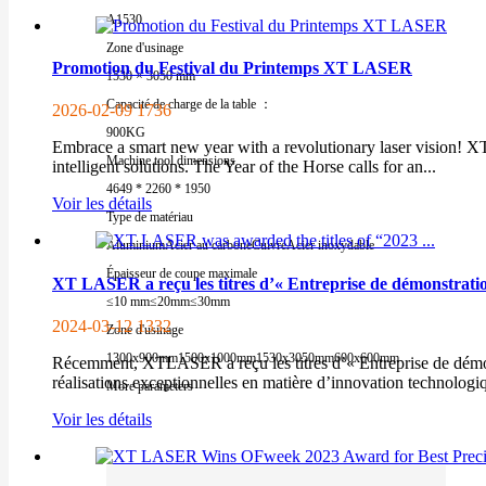
A1530
Zone d'usinage
Promotion du Festival du Printemps XT LASER
1530 × 3050 mm
Capacité de charge de la table ：
2026-02-09
1736
900KG
Embrace a smart new year with a revolutionary laser vision! X
Machine tool dimensions
intelligent solutions. The Year of the Horse calls for an...
4649 * 2260 * 1950
Voir les détails
Type de matériau
Aluminium
Acier au carbone
Cuivre
Acier inoxydable
Épaisseur de coupe maximale
XT LASER a reçu les titres d’« Entreprise de démonstratio
≤10 mm
≤20mm
≤30mm
2024-03-12
1332
Zone d'usinage
1300x900mm
1500x1000mm
1530x3050mm
600x600mm
Récemment, XTLASER a reçu les titres d’« Entreprise de démon
réalisations exceptionnelles en matière d’innovation technolog
More parameters
Voir les détails