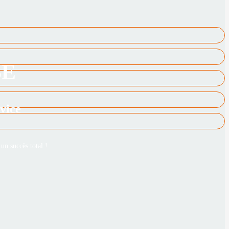
SE
vice
n succès total !