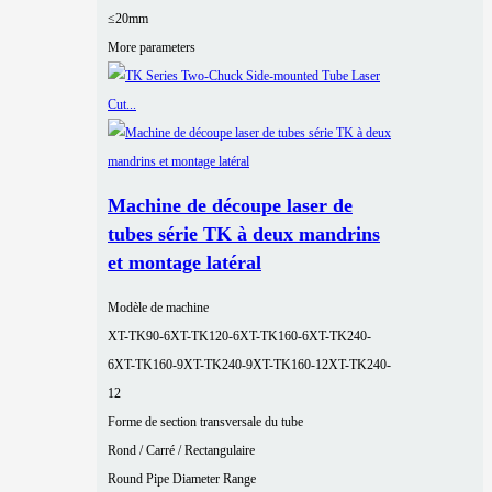
≤20mm
More parameters
Machine de découpe laser de
tubes série TK à deux mandrins
et montage latéral
Modèle de machine
XT-TK90-6
XT-TK120-6
XT-TK160-6
XT-TK240-
6
XT-TK160-9
XT-TK240-9
XT-TK160-12
XT-TK240-
12
Forme de section transversale du tube
Rond / Carré / Rectangulaire
Round Pipe Diameter Range