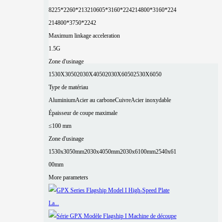
8225*2260*2132
10605*3160*2242
14800*3160*224
2
14800*3750*2242
Maximum linkage acceleration
1.5G
Zone d'usinage
1530X3050
2030X4050
2030X6050
2530X6050
Type de matériau
Aluminium
Acier au carbone
Cuivre
Acier inoxydable
Épaisseur de coupe maximale
≤100 mm
Zone d'usinage
1530x3050mm
2030x4050mm
2030x6100mm
2540x61
00mm
More parameters