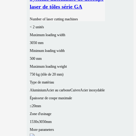
laser de tôles série GA
Number of laser cutting machines
< 2 unités
Maximum loading width
3050 mm
Minimum loading width
500 mm
Maximum loading weight
750 kg (tôle de 20 mm)
Type de matériau
Aluminium
Acier au carbone
Cuivre
Acier inoxydable
Épaisseur de coupe maximale
≤20mm
Zone d'usinage
1530x3050mm
More parameters