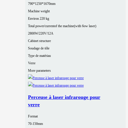
790*1250*1670mm
Machine weight
Environ 220 kg
Total power/currentof the machine(with 6ow laser)
2800W/220V/12A
Cabinet structure
Soudage de tôle
Type de matériau
Verre
More parameters
Perceuse à laser infrarouge pour
verre
Format
70-150mm