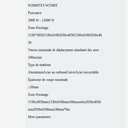
W2060T
XT-W2560T
Puissance
3000 W - 12000 W
Zone d'usinage
1530*3050
1530x6100
2030x4050
1530x6100
2030x40
50
Vitesse maximale de déplacement simultané des axes
100m/min
Type de matériau
Aluminium
Acier au carbone
Cuivre
Acier inoxydable
Épaisseur de coupe maximale
≤50mm
Zone d'usinage
1530x3050mm
1530x6100mm
160mmx6m
2030x4050
mm
2030x6100mm
240mm*6m
More parameters