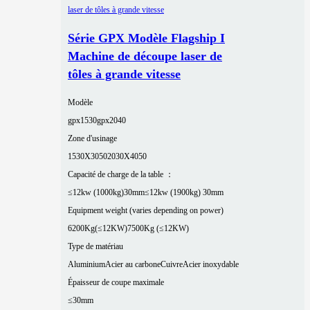
Série GPX Modèle Flagship I
Machine de découpe laser de
tôles à grande vitesse
Modèle
gpx1530
gpx2040
Zone d'usinage
1530X3050
2030X4050
Capacité de charge de la table ：
≤12kw (1000kg)30mm
≤12kw (1900kg) 30mm
Equipment weight (varies depending on power)
6200Kg(≤12KW)
7500Kg (≤12KW)
Type de matériau
Aluminium
Acier au carbone
Cuivre
Acier inoxydable
Épaisseur de coupe maximale
≤30mm