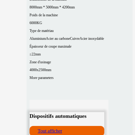
8000mm * 5000mm * 4200mm
Poids de la machine
6000KG
Type de matériau
Aluminium
Acier au carbone
Cuivre
Acier inoxydable
Épaisseur de coupe maximale
≤22mm
Zone d'usinage
4000x2500mm
More parameters
Dispositifs automatiques
Tout afficher