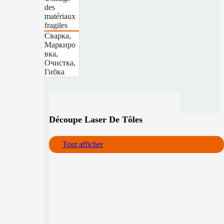
des
matériaux
fragiles
Сварка,
Маркиро
вка,
Очистка,
Гибка
Découpe Laser De Tôles
Tout afficher