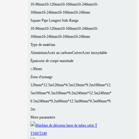
10-90mm
10-120mm
10-160mm
10-240mm
10-
160mm
10-240mm
10-160mm
10-240mm
Square Pipe Longest Side Range
10-90mm
10-120mm
10-160mm
10-240mm
10-
160mm
10-240mm
10-160mm
10-240mm
Type de matériau
Aluminium
Acier au carbone
Cuivre
Acier inoxydable
Épaisseur de coupe maximale
≤30mm
Zone d'usinage
120mm*12.5m
120mm*6.5m
120mm*9.2m
160mm*12.
5m
160mm*6.5m
160mm*9.2m
240mm*12.5m
240mm*
6.5m
240mm*9.2m
90mm*12.5m
90mm*6.5m
90mm*9.
2m
More parameters