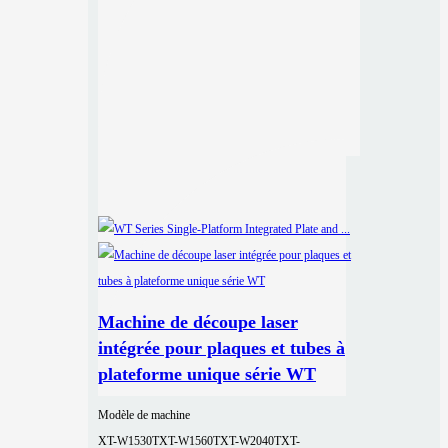
Machine de découpe laser
intégrée pour plaques et tubes à
plateforme unique série WT
Modèle de machine
XT-W1530T
XT-W1560T
XT-W2040T
XT-