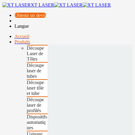
XT LASER
Obtenir un devis
Langue
Accueil
Produits
Découpe
Laser de
Tôles
Découpe
laser de
tubes
Découpe
laser tôle
et tube
Découpe
laser de
profilés
Dispositifs
automatiq
ues
Usinage