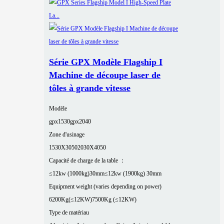
Série GPX Modèle Flagship I
Machine de découpe laser de
tôles à grande vitesse
Modèle
gpx1530
gpx2040
Zone d'usinage
1530X3050
2030X4050
Capacité de charge de la table ：
≤12kw (1000kg)30mm
≤12kw (1900kg) 30mm
Equipment weight (varies depending on power)
6200Kg(≤12KW)
7500Kg (≤12KW)
Type de matériau