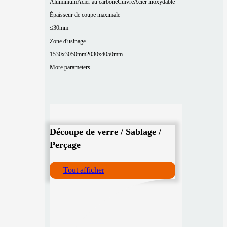
Aluminium
Acier au carbone
Cuivre
Acier inoxydable
Épaisseur de coupe maximale
≤30mm
Zone d'usinage
1530x3050mm
2030x4050mm
More parameters
Découpe de verre / Sablage /
Perçage
Tout afficher