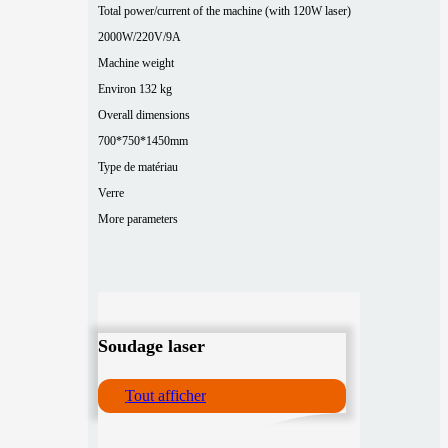
Total power/current of the machine (with 120W laser)
2000W/220V/9A
Machine weight
Environ 132 kg
Overall dimensions
700*750*1450mm
Type de matériau
Verre
More parameters
Soudage laser
Tout afficher