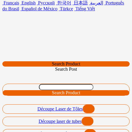
Français
English
Русский
한국어
日本語
العربية
Português
do Brasil
Español de México
Türkçe
Tiếng Việt
Search Product
Search Post
Search Product
Découpe Laser de Tôles
Découpe laser de tubes