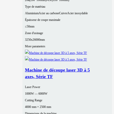
20a(200*100mm)-63c(630*180mm)
Type de matériau
Aluminium
Acier au carbone
Cuivre
Acier inoxydable
Épaisseur de coupe maximale
≤50mm
Zone d'usinage
3250x26000mm
More parameters
Machine de découpe laser 3D à 5
axes, Série TF
Laser Power
1000W — 6000W
Cutting Range
4000 mm × 2500 mm
Dimensions de la machine