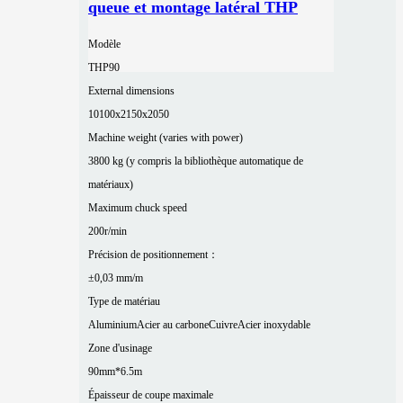
queue et montage latéral THP
Modèle
THP90
External dimensions
10100x2150x2050
Machine weight (varies with power)
3800 kg (y compris la bibliothèque automatique de
matériaux)
Maximum chuck speed
200r/min
Précision de positionnement：
±0,03 mm/m
Type de matériau
Aluminium
Acier au carbone
Cuivre
Acier inoxydable
Zone d'usinage
90mm*6.5m
Épaisseur de coupe maximale