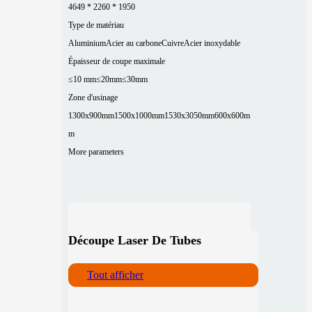
4649 * 2260 * 1950
Type de matériau
Aluminium
Acier au carbone
Cuivre
Acier inoxydable
Épaisseur de coupe maximale
≤10 mm
≤20mm
≤30mm
Zone d'usinage
1300x900mm
1500x1000mm
1530x3050mm
600x600m
m
More parameters
Découpe Laser De Tubes
Tout afficher