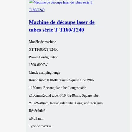
Machine de découpe laser de
tubes série T T160/T240
Modèle de machine
XT-T1606
XT-T2406
Power Configuration
1500-6000W
Chuck clamping range
Round tube: Φ10-Φ160mm, Square tube: □10-
□160mm, Rectangular tube: Longest side
≤160mm
Round tube: Φ10-Φ240mm, Square tube:
□10-□240mm, Rectangular tube: Long side ≤240mm
Répétabilité
±0,03 mm
Type de matériau