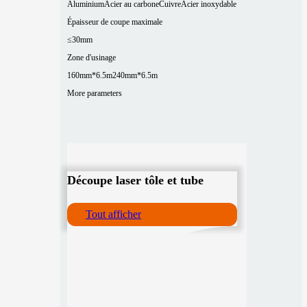
Aluminium
Acier au carbone
Cuivre
Acier inoxydable
Épaisseur de coupe maximale
≤30mm
Zone d'usinage
160mm*6.5m
240mm*6.5m
More parameters
Découpe laser tôle et tube
Tout afficher