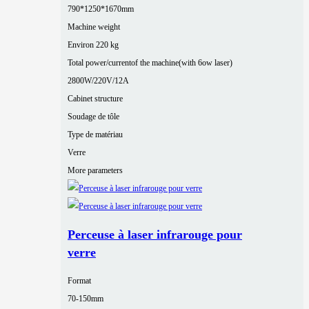
790*1250*1670mm
Machine weight
Environ 220 kg
Total power/currentof the machine(with 6ow laser)
2800W/220V/12A
Cabinet structure
Soudage de tôle
Type de matériau
Verre
More parameters
Perceuse à laser infrarouge pour
verre
Format
70-150mm