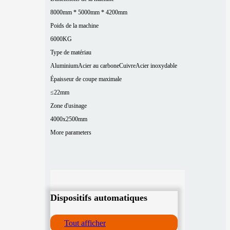
8000mm * 5000mm * 4200mm
Poids de la machine
6000KG
Type de matériau
Aluminium
Acier au carbone
Cuivre
Acier inoxydable
Épaisseur de coupe maximale
≤22mm
Zone d'usinage
4000x2500mm
More parameters
Dispositifs automatiques
Tout afficher