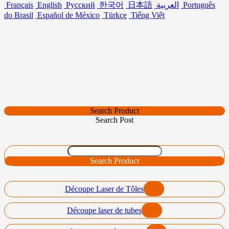
Français
English
Русский
한국어
日本語
العربية
Português
do Brasil
Español de México
Türkçe
Tiếng Việt
Search Product
Search Post
Search Product
Découpe Laser de Tôles
Découpe laser de tubes