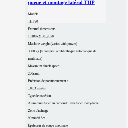
queue et montage latéral THP
Modèle
THP90
External dimensions
10100x2150x2050
Machine weight (varies with power)
3800 kg (y compris la bibliothèque automatique de
matériaux)
Maximum chuck speed
200r/min
Précision de positionnement：
±0,03 mm/m
Type de matériau
Aluminium
Acier au carbone
Cuivre
Acier inoxydable
Zone d'usinage
90mm*6.5m
Épaisseur de coupe maximale