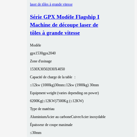
Série GPX Modèle Flagship I
Machine de découpe laser de
tôles à grande vitesse
Modèle
gpx1530
gpx2040
Zone d'usinage
1530X3050
2030X4050
Capacité de charge de la table ：
≤12kw (1000kg)30mm
≤12kw (1900kg) 30mm
Equipment weight (varies depending on power)
6200Kg(≤12KW)
7500Kg (≤12KW)
Type de matériau
Aluminium
Acier au carbone
Cuivre
Acier inoxydable
Épaisseur de coupe maximale
≤30mm