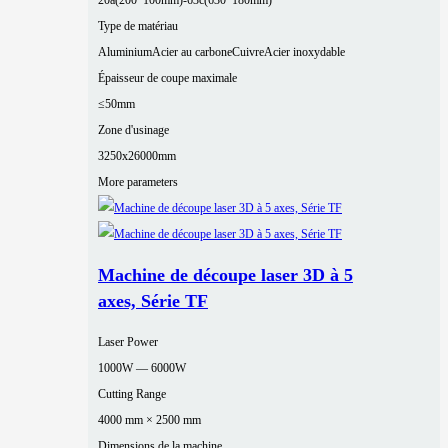
20a(200*100mm)-63c(630*180mm)
Type de matériau
Aluminium
Acier au carbone
Cuivre
Acier inoxydable
Épaisseur de coupe maximale
≤50mm
Zone d'usinage
3250x26000mm
More parameters
Machine de découpe laser 3D à 5
axes, Série TF
Laser Power
1000W — 6000W
Cutting Range
4000 mm × 2500 mm
Dimensions de la machine