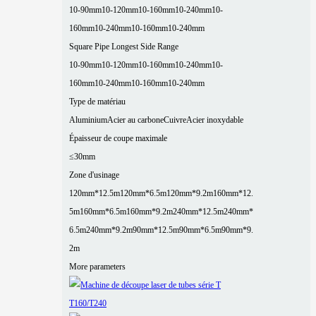
10-90mm
10-120mm
10-160mm
10-240mm
10-
160mm
10-240mm
10-160mm
10-240mm
Square Pipe Longest Side Range
10-90mm
10-120mm
10-160mm
10-240mm
10-
160mm
10-240mm
10-160mm
10-240mm
Type de matériau
Aluminium
Acier au carbone
Cuivre
Acier inoxydable
Épaisseur de coupe maximale
≤30mm
Zone d'usinage
120mm*12.5m
120mm*6.5m
120mm*9.2m
160mm*12.
5m
160mm*6.5m
160mm*9.2m
240mm*12.5m
240mm*
6.5m
240mm*9.2m
90mm*12.5m
90mm*6.5m
90mm*9.
2m
More parameters