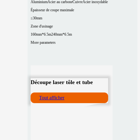
Aluminium
Acier au carbone
Cuivre
Acier inoxydable
Épaisseur de coupe maximale
≤30mm
Zone d'usinage
160mm*6.5m
240mm*6.5m
More parameters
Découpe laser tôle et tube
Tout afficher