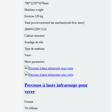
790*1250*1670mm
Machine weight
Environ 220 kg
Total power/currentof the machine(with 6ow laser)
2800W/220V/12A
Cabinet structure
Soudage de tôle
Type de matériau
Verre
More parameters
Perceuse à laser infrarouge pour
verre
Format
70-150mm