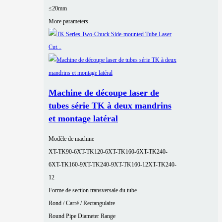
≤20mm
More parameters
Machine de découpe laser de
tubes série TK à deux mandrins
et montage latéral
Modèle de machine
XT-TK90-6
XT-TK120-6
XT-TK160-6
XT-TK240-
6
XT-TK160-9
XT-TK240-9
XT-TK160-12
XT-TK240-
12
Forme de section transversale du tube
Rond / Carré / Rectangulaire
Round Pipe Diameter Range