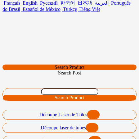
Français
English
Русский
한국어
日本語
العربية
Português
do Brasil
Español de México
Türkçe
Tiếng Việt
Search Product
Search Post
Search Product
Découpe Laser de Tôles
Découpe laser de tubes