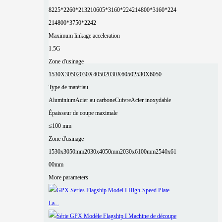
8225*2260*2132
10605*3160*2242
14800*3160*224
2
14800*3750*2242
Maximum linkage acceleration
1.5G
Zone d'usinage
1530X3050
2030X4050
2030X6050
2530X6050
Type de matériau
Aluminium
Acier au carbone
Cuivre
Acier inoxydable
Épaisseur de coupe maximale
≤100 mm
Zone d'usinage
1530x3050mm
2030x4050mm
2030x6100mm
2540x61
00mm
More parameters