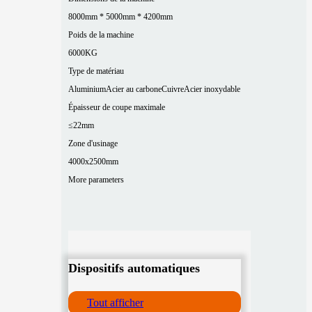
8000mm * 5000mm * 4200mm
Poids de la machine
6000KG
Type de matériau
Aluminium
Acier au carbone
Cuivre
Acier inoxydable
Épaisseur de coupe maximale
≤22mm
Zone d'usinage
4000x2500mm
More parameters
Dispositifs automatiques
Tout afficher