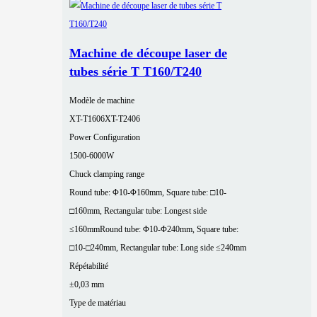
Machine de découpe laser de
tubes série T T160/T240
Modèle de machine
XT-T1606
XT-T2406
Power Configuration
1500-6000W
Chuck clamping range
Round tube: Φ10-Φ160mm, Square tube: □10-
□160mm, Rectangular tube: Longest side
≤160mm
Round tube: Φ10-Φ240mm, Square tube:
□10-□240mm, Rectangular tube: Long side ≤240mm
Répétabilité
±0,03 mm
Type de matériau