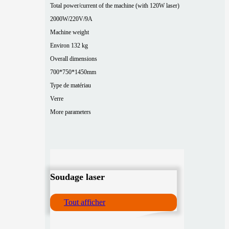
Total power/current of the machine (with 120W laser)
2000W/220V/9A
Machine weight
Environ 132 kg
Overall dimensions
700*750*1450mm
Type de matériau
Verre
More parameters
Soudage laser
Tout afficher