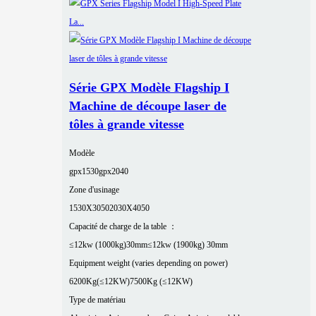
Série GPX Modèle Flagship I
Machine de découpe laser de
tôles à grande vitesse
Modèle
gpx1530
gpx2040
Zone d'usinage
1530X3050
2030X4050
Capacité de charge de la table ：
≤12kw (1000kg)30mm
≤12kw (1900kg) 30mm
Equipment weight (varies depending on power)
6200Kg(≤12KW)
7500Kg (≤12KW)
Type de matériau