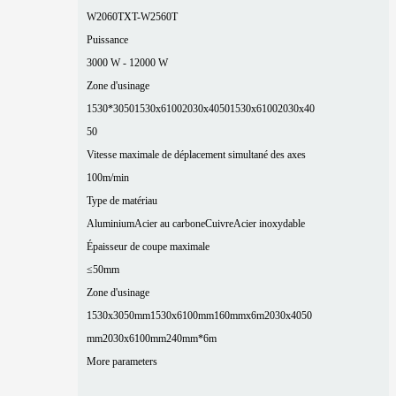
W2060T
XT-W2560T
Puissance
3000 W - 12000 W
Zone d'usinage
1530*3050
1530x6100
2030x4050
1530x6100
2030x40
50
Vitesse maximale de déplacement simultané des axes
100m/min
Type de matériau
Aluminium
Acier au carbone
Cuivre
Acier inoxydable
Épaisseur de coupe maximale
≤50mm
Zone d'usinage
1530x3050mm
1530x6100mm
160mmx6m
2030x4050
mm
2030x6100mm
240mm*6m
More parameters