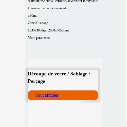
Aluminium
Acier au carbone
Cuivre
Acier inoxydable
Épaisseur de coupe maximale
≤30mm
Zone d'usinage
1530x3050mm
2030x4050mm
More parameters
Découpe de verre / Sablage /
Perçage
Tout afficher