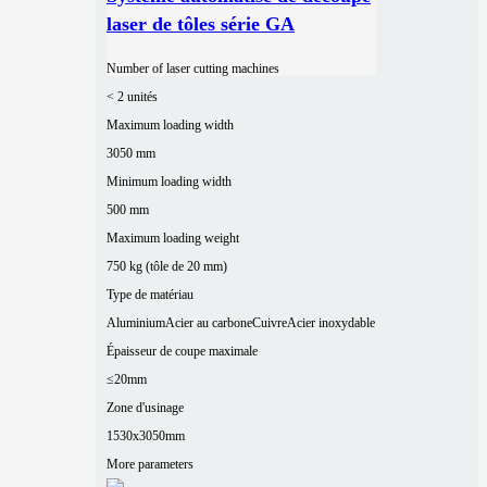
laser de tôles série GA
Number of laser cutting machines
< 2 unités
Maximum loading width
3050 mm
Minimum loading width
500 mm
Maximum loading weight
750 kg (tôle de 20 mm)
Type de matériau
Aluminium
Acier au carbone
Cuivre
Acier inoxydable
Épaisseur de coupe maximale
≤20mm
Zone d'usinage
1530x3050mm
More parameters