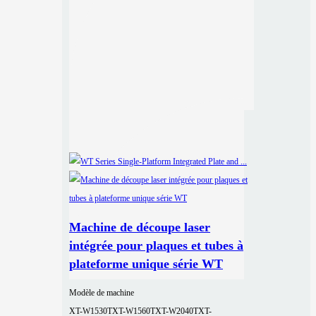
Machine de découpe laser
intégrée pour plaques et tubes à
plateforme unique série WT
Modèle de machine
XT-W1530T
XT-W1560T
XT-W2040T
XT-