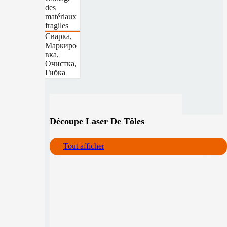
des
matériaux
fragiles
Сварка,
Маркиро
вка,
Очистка,
Гибка
Découpe Laser De Tôles
Tout afficher