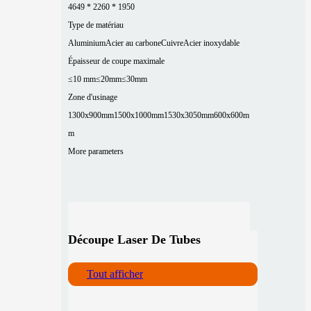
4649 * 2260 * 1950
Type de matériau
Aluminium
Acier au carbone
Cuivre
Acier inoxydable
Épaisseur de coupe maximale
≤10 mm
≤20mm
≤30mm
Zone d'usinage
1300x900mm
1500x1000mm
1530x3050mm
600x600m
m
More parameters
Découpe Laser De Tubes
Tout afficher