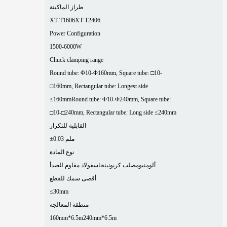
طراز الماكينة
XT-T1606
XT-T2406
Power Configuration
1500-6000W
Chuck clamping range
Round tube: Φ10-Φ160mm, Square tube: □10-
□160mm, Rectangular tube: Longest side
≤160mm
Round tube: Φ10-Φ240mm, Square tube:
□10-□240mm, Rectangular tube: Long side ≤240mm
القابلية للتكرار
±0.03 ملم
نوع المادة
ألومنيوم
صلب كربوني
نحاس
فولاذ مقاوم للصدأ
أقصى سمك للقطع
≤30mm
منطقة المعالجة
160mm*6.5m
240mm*6.5m