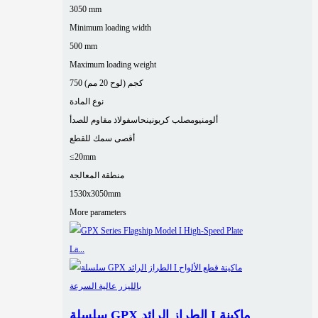
3050 mm
Minimum loading width
500 mm
Maximum loading weight
750 كجم (لوح 20 مم)
نوع المادة
ألومنيوم
صلب كربوني
نحاس
فولاذ مقاوم للصدأ
أقصى سمك للقطع
≤20mm
منطقة المعالجة
1530x3050mm
More parameters
سلسلة GPX الطراز الرائد I ماكينة