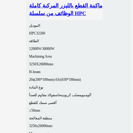
ماكينة القطع بالليزر المركبة كاملة
الوظائف من سلسلة HPC
الموديل
HPC32260
الطاقة
12000W-30000W
Machining Area
3250X26000mm
H-beam
20a(200*100mm)-63c(630*180mm)
نوع المادة
ألومنيوم
صلب كربوني
نحاس
فولاذ مقاوم للصدأ
أقصى سمك للقطع
≤50mm
منطقة المعالجة
3250x26000mm