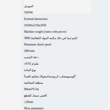
الموديل
THP90
External dimensions
10100x2150x2050
Machine weight (varies with power)
3800 كجم (بما في ذلك مكتبة المواد التلقائية)
Maximum chuck speed
200r/min
دقة التحديد：
±0.03 ملم/م
نوع المادة
ألومنيوم
صلب كربوني
نحاس
فولاذ مقاوم للصدأ
منطقة المعالجة
90mm*6.5m
أقصى سمك للقطع
≤20mm
More parameters