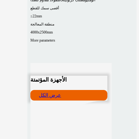
أقصى سمك للقطع
≤22mm
منطقة المعالجة
4000x2500mm
More parameters
الأجهزة المؤتمتة
عرض الكل