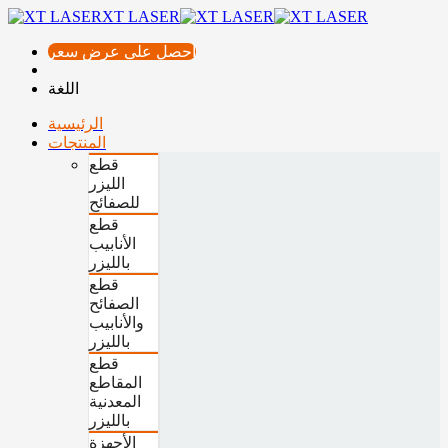
XT LASER
احصل على عرض سعر
اللغة
الرئيسية
المنتجات
قطع
الليزر
للصفائح
قطع
الأنابيب
بالليزر
قطع
الصفائح
والأنابيب
بالليزر
قطع
المقاطع
المعدنية
بالليزر
الأجهزة