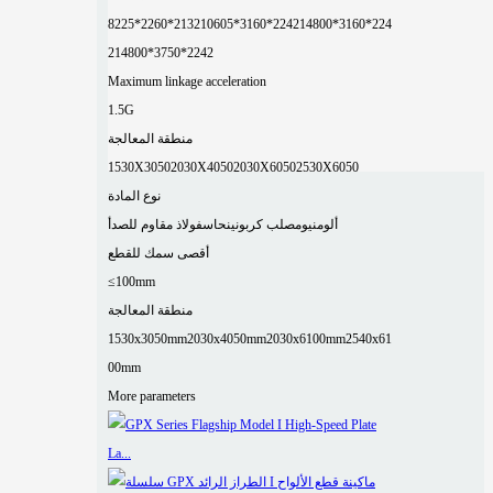
8225*2260*2132
10605*3160*2242
14800*3160*224
2
14800*3750*2242
Maximum linkage acceleration
1.5G
منطقة المعالجة
1530X3050
2030X4050
2030X6050
2530X6050
نوع المادة
ألومنيوم
صلب كربوني
نحاس
فولاذ مقاوم للصدأ
أقصى سمك للقطع
≤100mm
منطقة المعالجة
1530x3050mm
2030x4050mm
2030x6100mm
2540x61
00mm
More parameters