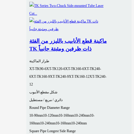
ماكينة قطع الأنابيب بالليزر من الفئة
TK ذات ظرفين ومثبتة جانبياً
طراز الماكينة
XT-TK90-6
XT-TK120-6
XT-TK160-6
XT-TK240-
6
XT-TK160-9
XT-TK240-9
XT-TK160-12
XT-TK240-
12
شكل مقطع الأنبوب
دائري / مربع / مستطيل
Round Pipe Diameter Range
10-90mm
10-120mm
10-160mm
10-240mm
10-
160mm
10-240mm
10-160mm
10-240mm
Square Pipe Longest Side Range