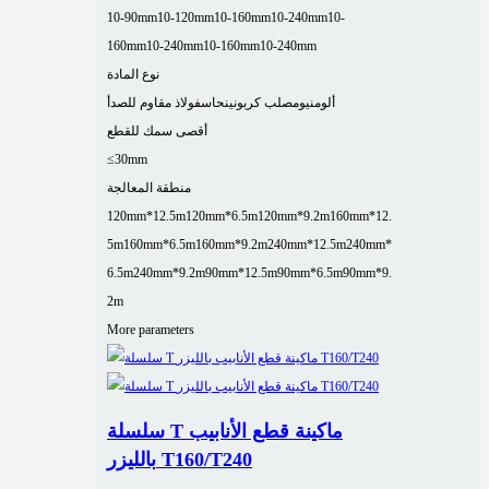
10-90mm
10-120mm
10-160mm
10-240mm
10-
160mm
10-240mm
10-160mm
10-240mm
نوع المادة
ألومنيوم
صلب كربوني
نحاس
فولاذ مقاوم للصدأ
أقصى سمك للقطع
≤30mm
منطقة المعالجة
120mm*12.5m
120mm*6.5m
120mm*9.2m
160mm*12.
5m
160mm*6.5m
160mm*9.2m
240mm*12.5m
240mm*
6.5m
240mm*9.2m
90mm*12.5m
90mm*6.5m
90mm*9.
2m
More parameters
سلسلة T ماكينة قطع الأنابيب
بالليزر T160/T240