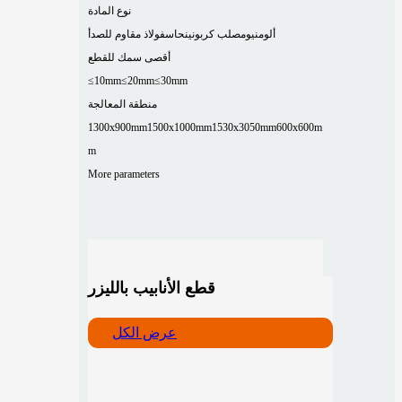
نوع المادة
ألومنيوم
صلب كربوني
نحاس
فولاذ مقاوم للصدأ
أقصى سمك للقطع
≤10mm
≤20mm
≤30mm
منطقة المعالجة
1300x900mm
1500x1000mm
1530x3050mm
600x600m
m
More parameters
قطع الأنابيب بالليزر
عرض الكل