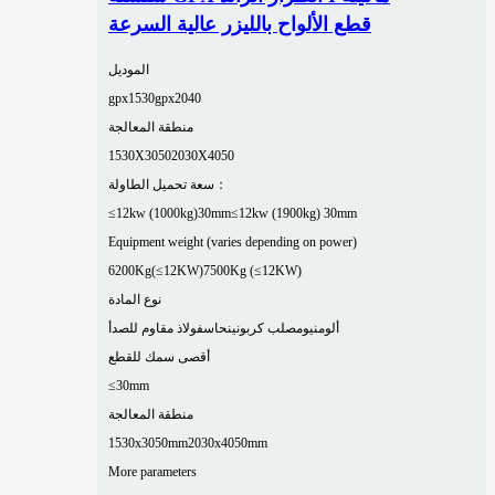
قطع الألواح بالليزر عالية السرعة
الموديل
gpx1530
gpx2040
منطقة المعالجة
1530X3050
2030X4050
سعة تحميل الطاولة：
≤12kw (1000kg)30mm
≤12kw (1900kg) 30mm
Equipment weight (varies depending on power)
6200Kg(≤12KW)
7500Kg (≤12KW)
نوع المادة
ألومنيوم
صلب كربوني
نحاس
فولاذ مقاوم للصدأ
أقصى سمك للقطع
≤30mm
منطقة المعالجة
1530x3050mm
2030x4050mm
More parameters