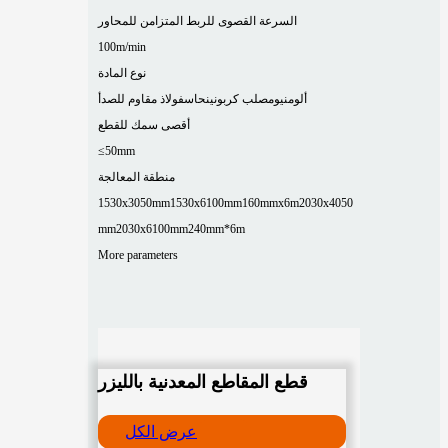
السرعة القصوى للربط المتزامن للمحاور
100m/min
نوع المادة
ألومنيوم
صلب كربوني
نحاس
فولاذ مقاوم للصدأ
أقصى سمك للقطع
≤50mm
منطقة المعالجة
1530x3050mm
1530x6100mm
160mmx6m
2030x4050
mm
2030x6100mm
240mm*6m
More parameters
قطع المقاطع المعدنية بالليزر
عرض الكل