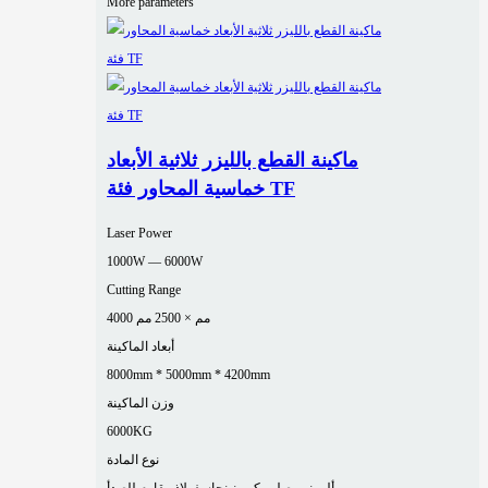
More parameters
ماكينة القطع بالليزر ثلاثية الأبعاد
خماسية المحاور فئة TF
Laser Power
1000W — 6000W
Cutting Range
4000 مم × 2500 مم
أبعاد الماكينة
8000mm * 5000mm * 4200mm
وزن الماكينة
6000KG
نوع المادة
ألومنيوم
صلب كربوني
نحاس
فولاذ مقاوم للصدأ