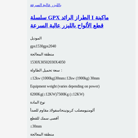
سلسلة GPX الطراز الرائد I ماكينة
قطع الألواح بالليزر عالية السرعة
الموديل
gpx1530
gpx2040
منطقة المعالجة
1530X3050
2030X4050
سعة تحميل الطاولة：
≤12kw (1000kg)30mm
≤12kw (1900kg) 30mm
Equipment weight (varies depending on power)
6200Kg(≤12KW)
7500Kg (≤12KW)
نوع المادة
ألومنيوم
صلب كربوني
نحاس
فولاذ مقاوم للصدأ
أقصى سمك للقطع
≤30mm
منطقة المعالجة