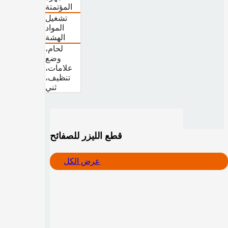
المؤتمتة
تشغيل
المواد
الهشة
لحام،
وضع
علامات،
تنظيف،
ثني
قطع الليزر للصفائح
عرض الكل