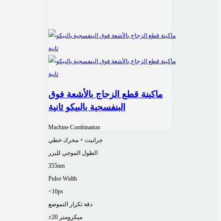
ماكينة قطع الزجاج بالأشعة فوق
البنفسجية بالبيكو ثانية
Machine Combination
جرانيت + محرك خطي
الطول الموجي لليزر
355nm
Pulse Width
<10ps
دقة تكرار التموضع
±20 ميكرومتر