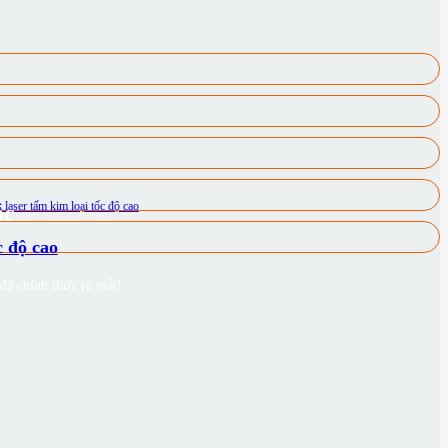
ắc
 độ cao
đã chính thức ra mắt!