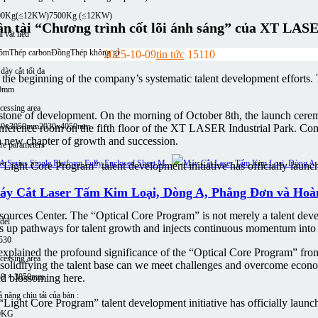
00Kg(≤12KW)
7500Kg (≤12KW)
nhân tài “Chương trình cốt lõi ánh sáng” của XT LAS
i vật liệu
ôm
Thép carbon
Đồng
Thép không gỉ
2025-10-09
tin tức
1511
0
dày cắt tối đa
the beginning of the company’s systematic talent development effort
0mm
cessing area
 cornerstone of development. On the morning of October 8th, the launc
30x3050mm
2030x4050mm
onference room on the fifth floor of the XT LASER Industrial Park. Com
 a new chapter of growth and succession.
e parameters
áy Cắt Laser Tấm Kim Loại, Dòng A, Phẳng Đơn và Hoà
es Center. The “Optical Core Program” is not merely a talent develop
del
ns up pathways for talent growth and injects continuous momentum int
530
plained the profound significance of the “Optical Core Program” from 
cessing area
by solidifying the talent base can we meet challenges and overcome econ
30 × 3050mm
and blossoming here.
 năng chịu tải của bàn :
0KG