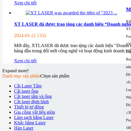
Xem chi tiết
M
Kiể
XT LASER đã được trao tặng các danh hiệu “Doanh nghiệp 
XT
2024-03-12
1332
Pow
15
Mới đây, XTLASER đã được trao tặng các danh hiệu "Doanh ng
hàng đầu trong đổi mới công nghệ và hoạt động kinh doanh hiệ
Chu
Rou
Xem chi tiết
tub
Expand more!
Độ 
Danh mục sản phẩm
Chọn sản phẩm
±0
Cắt Laser Tấm
Loạ
Cắt laser ống
Cắt laser tấm và ống
Nh
Cắt laser định hình
Độ 
Thiết bị tự động
Gia công vật liệu giòn
≤3
Làm sạch bằng Laser
Pro
Khắc bằng Laser
Hàn Laser
16