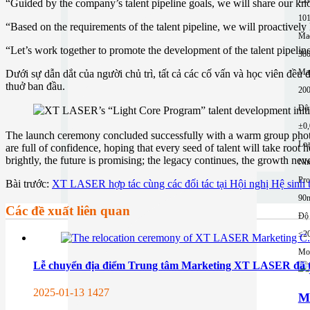
“Guided by the company’s talent pipeline goals, we will share our kno
10
“Based on the requirements of the talent pipeline, we will proactively
Mac
“Let’s work together to promote the development of the talent pipeli
380
Ma
Dưới sự dẫn dắt của người chủ trì, tất cả các cố vấn và học viên đều
thuở ban đầu.
200
Độ 
±0
The launch ceremony concluded successfully with a warm group photo 
Loạ
are full of confidence, hoping that every seed of talent will take roo
brightly, the future is promising; the legacy continues, the growth neve
Nh
Pro
Bài trước:
XT LASER hợp tác cùng các đối tác tại Hội nghị Hệ sinh t
90
Các đề xuất liên quan
Độ 
≤2
Mor
Lễ chuyển địa điểm Trung tâm Marketing XT LASER đã t
2025-01-13
1427
M