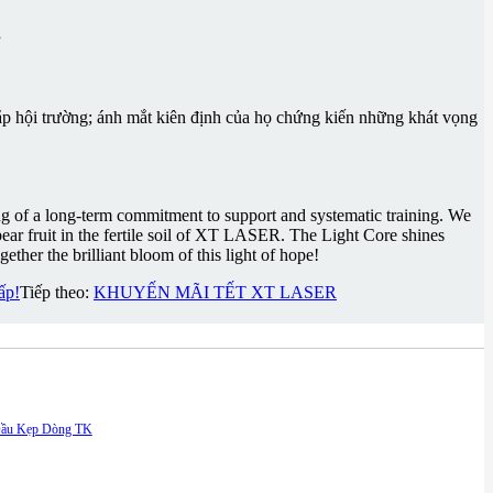
”
ắp hội trường; ánh mắt kiên định của họ chứng kiến ​​những khát vọng
g of a long-term commitment to support and systematic training. We
bear fruit in the fertile soil of XT LASER. The Light Core shines
ether the brilliant bloom of this light of hope!
ấp!
Tiếp theo:
KHUYẾN MÃI TẾT XT LASER