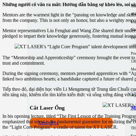
Những người cố vấn ra mắt: Hướng dẫn bằng sự khéo léo, soi s
Mac
464
Mentors are the warmest light in the “passing on knowledge and skills”
from the company. This is not only an honor, but also a weighty respon
Loạ
Nh
Mentor representatives Liu Fenghai and Wang Zhe shared their underst
pledged to impart their knowledge generously, fostering mutual learn
Độ 
≤1
Pro
The “Mentorship and Apprenticeship” ceremony brought the event to a 
13
trust and commitment.
Mor
During the signing ceremony, mentors presented apprentices with “App
linked two ambitious hearts; a handshake captured a future of shared 
Tiếp theo đó, đại diện học viên Li Mengmeng từ Trung tâm Chuỗi cung
nền tảng này, khiêm tốn tìm kiếm kiến ​​thức và sống xứng đáng với k
Cắt Laser Ống
Má
In his opening lecture, titled “The First Lesson of the Training Progr
Mẫ
emphasized that talent is the fundamental guarantee for realizing the
Xem tất cả
the “Light Core Program” a cradle of talent for XT LASER.
TH
Ext