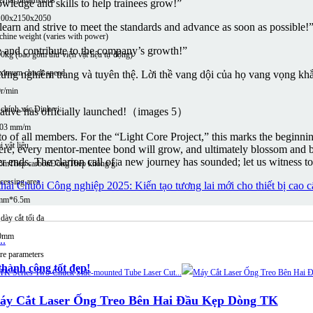
wledge and skills to help trainees grow!”
100x2150x2050
 learn and strive to meet the standards and advance as soon as possible!
hine weight (varies with power)
ne and contribute to the company’s growth!”
0kg (bao gồm thư viện vật liệu tự động)
ximum chuck speed
 đứng nghiêm trang và tuyên thệ. Lời thề vang dội của họ vang vọng kh
r/min
chính xác Định vị:
,03 mm/m
of all members. For the “Light Core Project,” this marks the beginnin
i vật liệu
t here, every mentor-mentee bond will grow, and ultimately blossom and 
r ends. The clarion call of a new journey has sounded; let us witness tog
ôm
Thép carbon
Đồng
Thép không gỉ
cessing area
hái Chuỗi Công nghiệp 2025: Kiến tạo tương lai mới cho thiết bị cao c
mm*6.5m
dày cắt tối đa
0mm
e parameters
hành công tốt đẹp!
áy Cắt Laser Ống Treo Bên Hai Đầu Kẹp Dòng TK