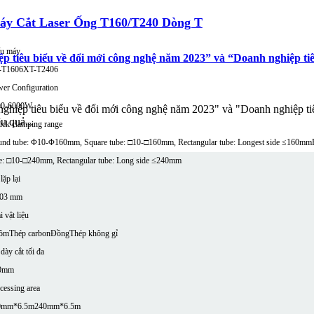
áy Cắt Laser Ống T160/T240 Dòng T
u máy
tiêu biểu về đổi mới công nghệ năm 2023” và “Doanh nghiệp tiêu
-T1606
XT-T2406
er Configuration
00-6000W
hiệp tiêu biểu về đổi mới công nghệ năm 2023" và "Doanh nghiệp tiê
u quả...
ck clamping range
nd tube: Φ10-Φ160mm, Square tube: □10-□160mm, Rectangular tube: Longest side ≤160mm
e: □10-□240mm, Rectangular tube: Long side ≤240mm
lặp lại
,03 mm
i vật liệu
ôm
Thép carbon
Đồng
Thép không gỉ
dày cắt tối đa
0mm
cessing area
0mm*6.5m
240mm*6.5m