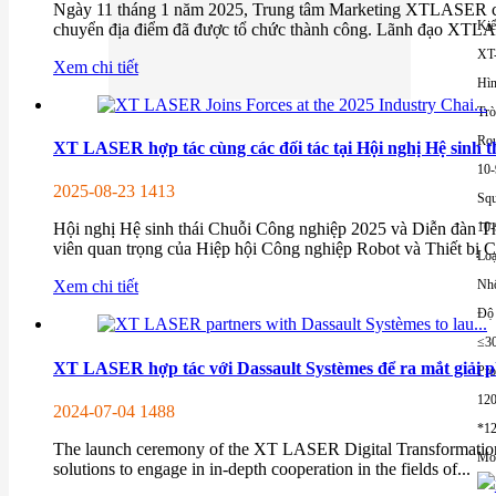
Ngày 11 tháng 1 năm 2025, Trung tâm Marketing XTLASER chín
Kiể
chuyển địa điểm đã được tổ chức thành công. Lãnh đạo XTLA
XT
Xem chi tiết
Hìn
Trò
Rou
XT LASER hợp tác cùng các đối tác tại Hội nghị Hệ sinh th
10
2025-08-23
1413
Squ
10
Hội nghị Hệ sinh thái Chuỗi Công nghiệp 2025 và Diễn đàn 
viên quan trọng của Hiệp hội Công nghiệp Robot và Thiết bị Ca
Loạ
Nh
Xem chi tiết
Độ 
≤3
XT LASER hợp tác với Dassault Systèmes để ra mắt giải 
Pro
12
2024-07-04
1488
*1
The launch ceremony of the XT LASER Digital Transformatio
Mor
solutions to engage in in-depth cooperation in the fields of...