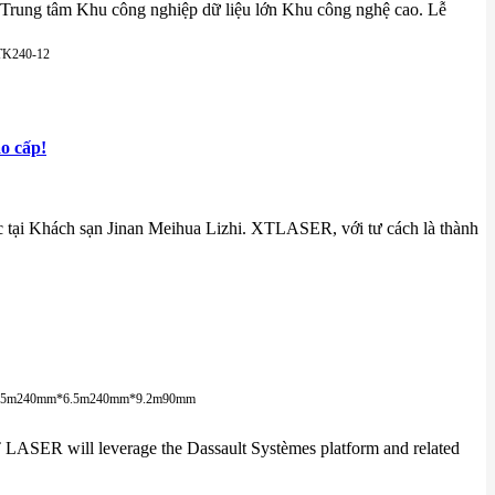
Trung tâm Khu công nghiệp dữ liệu lớn Khu công nghệ cao. Lễ
TK240-12
ao cấp!
tại Khách sạn Jinan Meihua Lizhi. XTLASER, với tư cách là thành
.5m
240mm*6.5m
240mm*9.2m
90mm
SER will leverage the Dassault Systèmes platform and related