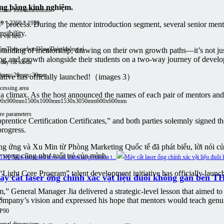
áng bằng kinh nghiệm.
hine tool dimensions
9 * 2260 * 1950
 process. During the mentor introduction segment, several senior mentor
sibility.
i vật liệu
ôm
Thép carbon
Đồng
Thép không gỉ
anding of mentorship, drawing on their own growth paths—it’s not just 
ing and growth alongside their students on a two-way journey of devel
dày cắt tối đa
0mm
≤20mm
≤30mm
cessing area
climax. As the host announced the names of each pair of mentors and ap
00x900mm
1500x1000mm
1530x3050mm
600x600mm
e parameters
rentice Certification Certificates,” and both parties solemnly signed t
progress.
 ứng và Xu Min từ Phòng Marketing Quốc tế đã phát biểu, lời nói của 
ỳ vọng cũng như tuổi trẻ của mình.
y cắt laser ống chính xác vật liệu đuôi không gắn bên T
am,” General Manager Jia delivered a strategic-level lesson that aimed t
u
 company’s vision and expressed his hope that mentors would teach genu
P90
ernal dimensions