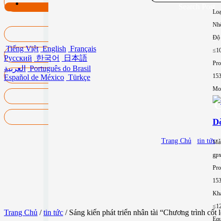
Search Post
Loạ
Nh
Độ 
Tiếng Việt
English
Français
≤1
Русский
한국어
日本語
Pro
العربية
Português do Brasil
15
Español de México
Türkçe
Mor
C
Dò
Trang Chủ
/
tin tức
/
Mẫ
gp
Pro
15
Khả
≤1
Trang Chủ
/
tin tức
/ Sáng kiến ​​phát triển nhân tài “Chương trình c
Equ