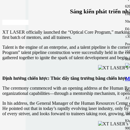
62
Sáng kiến ​​phát triển 
Loạ
Nh
Độ 
XT LASER officially launched the “Optical Core Program,” marking 
≤3
first batch of mentors, and all trainees.
Pro
Talent is the engine of an enterprise, and a talent pipeline is the
15
Program” talent pipeline construction were successfully held in the c
gathered together to ignite the spark of talent development and begin
Mor
M
Định hướng chiến lược: Thúc đẩy tăng trưởng bằng chiến lược
The ceremony commenced with an opening address at the Human Resourc
Mo
organizational capabilities—through a mentorship mechanism, it ope
A1
In his address, the General Manager of the Human Resources Center ex
Pro
He pointed out that in today’s rapidly evolving laser industry, only 
15
of every striver, and looks forward to trainees taking root, growing, 
Khả
90