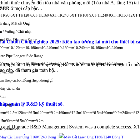
h thức chuyển đến tòa nhà văn phòng mới (Tòa nhà A, tầng 15) tại 
u máy
SER ở mọi cấp bậc...
-TK90-6
XT-TK120-6
XT-TK160-6
XT-TK240-6
XT-TK160-9
XT-TK240-9
XT-TK160-12
XT-
h dạng Mặt cắt Ống
n / Vuông / Chữ nhật
nd Pipe Diameter Range
ái Chuỗi Công nghiệp 2025: Kiến tạo tương lai mới cho thiết bị c
-90mm
10-120mm
10-160mm
10-240mm
10-160mm
10-240mm
10-160mm
10-240mm
are Pipe Longest Side Range
-90mm
10-120mm
10-160mm
10-240mm
10-160mm
10-240mm
10-160mm
10-240mm
Thượng đỉnh Tuyến đường Vàng Bắc Kinh-Thượng Hải đã được tổ chức 
o cấp, đã tham gia toàn bộ...
i vật liệu
ôm
Thép carbon
Đồng
Thép không gỉ
dày cắt tối đa
0mm
pháp quản lý R&D kỹ thuật số.
cessing area
0mm*12.5m
120mm*6.5m
120mm*9.2m
160mm*12.5m
160mm*6.5m
160mm*9.2m
240mm*12
2.5m
90mm*6.5m
90mm*9.2m
n and Upgrade R&D Management System was a complete success. XT LA
e parameters