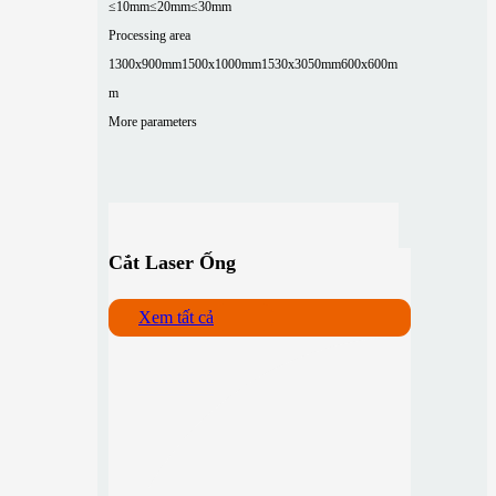
≤10mm
≤20mm
≤30mm
Processing area
1300x900mm
1500x1000mm
1530x3050mm
600x600m
m
More parameters
Cắt Laser Ống
Xem tất cả