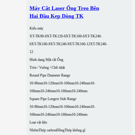
Máy Cắt Laser Ống Treo Bên
Hai Đầu Kẹp Dòng TK
Kiểu máy
XT-TK90-6
XT-TK120-6
XT-TK160-6
XT-TK240-
6
XT-TK160-9
XT-TK240-9
XT-TK160-12
XT-TK240-
12
Hình dạng Mặt cắt Ống
Tròn / Vuông / Chữ nhật
Round Pipe Diameter Range
10-90mm
10-120mm
10-160mm
10-240mm
10-
160mm
10-240mm
10-160mm
10-240mm
Square Pipe Longest Side Range
10-90mm
10-120mm
10-160mm
10-240mm
10-
160mm
10-240mm
10-160mm
10-240mm
Loại vật liệu
Nhôm
Thép carbon
Đồng
Thép không gỉ