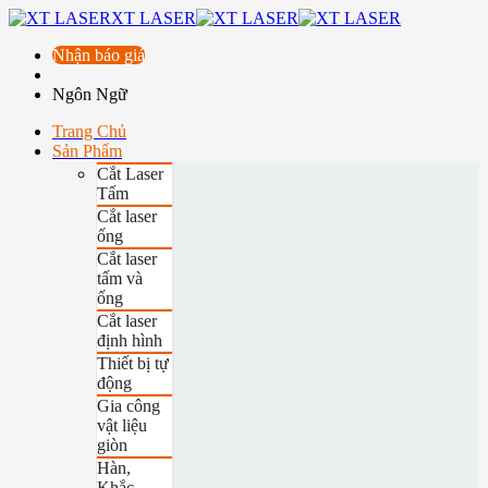
XT LASER
Nhận báo giá
Ngôn Ngữ
Trang Chủ
Sản Phẩm
Cắt Laser
Tấm
Cắt laser
ống
Cắt laser
tấm và
ống
Cắt laser
định hình
Thiết bị tự
động
Gia công
vật liệu
giòn
Hàn,
Khắc,