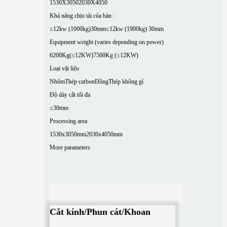
1530X3050
2030X4050
Khả năng chịu tải của bàn :
≤12kw (1000kg)30mm
≤12kw (1900kg) 30mm
Equipment weight (varies depending on power)
6200Kg(≤12KW)
7500Kg (≤12KW)
Loại vật liệu
Nhôm
Thép carbon
Đồng
Thép không gỉ
Độ dày cắt tối đa
≤30mm
Processing area
1530x3050mm
2030x4050mm
More parameters
Cắt kính/Phun cát/Khoan