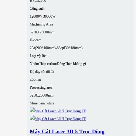
HPC32260
Công suất
12000W-30000W
Machining Area
3250X26000mm
H-beam
20a(200*100mm)-63c(630*180mm)
Loại vật liệu
Nhôm
Thép carbon
Đồng
Thép không gỉ
Độ dày cắt tối đa
≤50mm
Processing area
3250x26000mm
More parameters
Máy Cắt Laser 3D 5 Trục Dòng