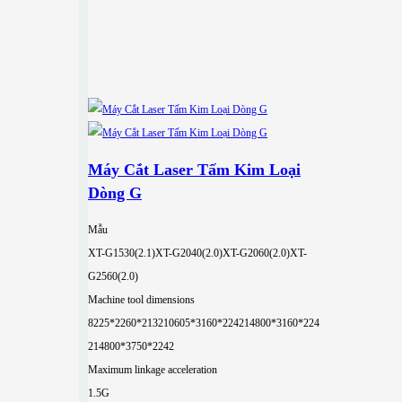
Máy Cắt Laser Tấm Kim Loại
Dòng G
Mẫu
XT-G1530(2.1)
XT-G2040(2.0)
XT-G2060(2.0)
XT-
G2560(2.0)
Machine tool dimensions
8225*2260*2132
10605*3160*2242
14800*3160*224
2
14800*3750*2242
Maximum linkage acceleration
1.5G