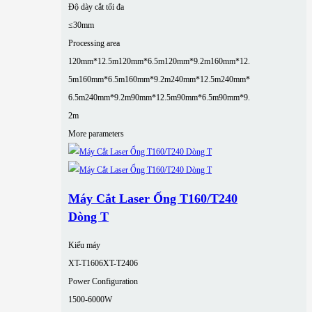
Độ dày cắt tối đa
≤30mm
Processing area
120mm*12.5m
120mm*6.5m
120mm*9.2m
160mm*12.
5m
160mm*6.5m
160mm*9.2m
240mm*12.5m
240mm*
6.5m
240mm*9.2m
90mm*12.5m
90mm*6.5m
90mm*9.
2m
More parameters
Máy Cắt Laser Ống T160/T240
Dòng T
Kiểu máy
XT-T1606
XT-T2406
Power Configuration
1500-6000W