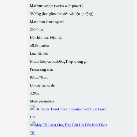
Machine weight (varies with power)
3800kg (bao gồm thư viện vật liệu tự động)
Maximum chuck speed
200r/min
Độ chính xác Định vị:
±0,03 mm/m
Loại vật liệu
Nhôm
Thép carbon
Đồng
Thép không gỉ
Processing area
90mm*6.5m
Độ dày cắt tối đa
≤20mm
More parameters