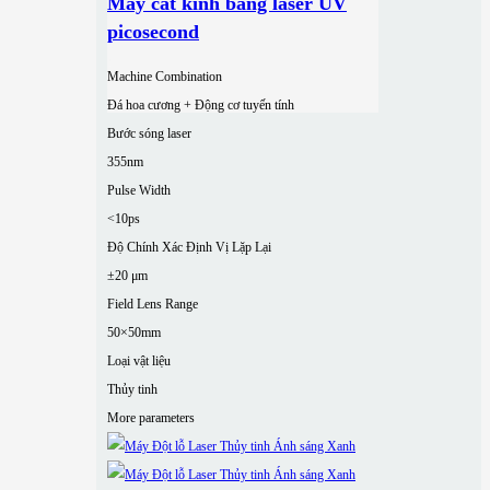
Máy cắt kính bằng laser UV
picosecond
Machine Combination
Đá hoa cương + Động cơ tuyến tính
Bước sóng laser
355nm
Pulse Width
<10ps
Độ Chính Xác Định Vị Lặp Lại
±20 μm
Field Lens Range
50×50mm
Loại vật liệu
Thủy tinh
More parameters