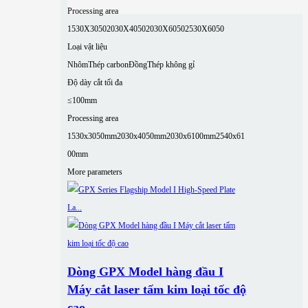
Processing area
1530X3050
2030X4050
2030X6050
2530X6050
Loại vật liệu
Nhôm
Thép carbon
Đồng
Thép không gỉ
Độ dày cắt tối đa
≤100mm
Processing area
1530x3050mm
2030x4050mm
2030x6100mm
2540x61
00mm
More parameters
Dòng GPX Model hàng đầu I
Máy cắt laser tấm kim loại tốc độ
cao