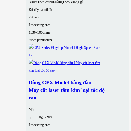
Nhôm
Thép carbon
Đồng
Thép không gỉ
Độ dày cắt tối đa
≤20mm
Processing area
1530x3050mm
More parameters
Dòng GPX Model hàng đầu I
Máy cắt laser tấm kim loại tốc độ
cao
Mẫu
gpx1530
gpx2040
Processing area