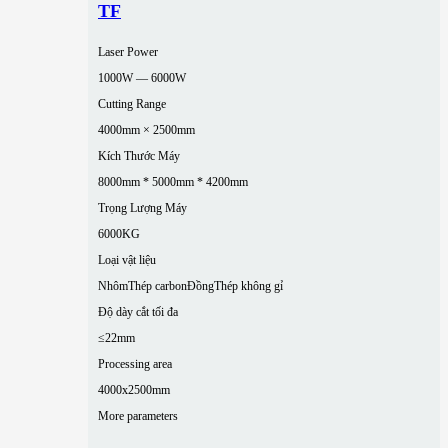
TF
Laser Power
1000W — 6000W
Cutting Range
4000mm × 2500mm
Kích Thước Máy
8000mm * 5000mm * 4200mm
Trọng Lượng Máy
6000KG
Loại vật liệu
Nhôm
Thép carbon
Đồng
Thép không gỉ
Độ dày cắt tối đa
≤22mm
Processing area
4000x2500mm
More parameters