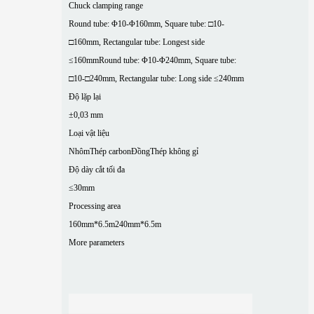
Chuck clamping range
Round tube: Φ10-Φ160mm, Square tube: □10-
□160mm, Rectangular tube: Longest side
≤160mm
Round tube: Φ10-Φ240mm, Square tube:
□10-□240mm, Rectangular tube: Long side ≤240mm
Độ lặp lại
±0,03 mm
Loại vật liệu
Nhôm
Thép carbon
Đồng
Thép không gỉ
Độ dày cắt tối đa
≤30mm
Processing area
160mm*6.5m
240mm*6.5m
More parameters