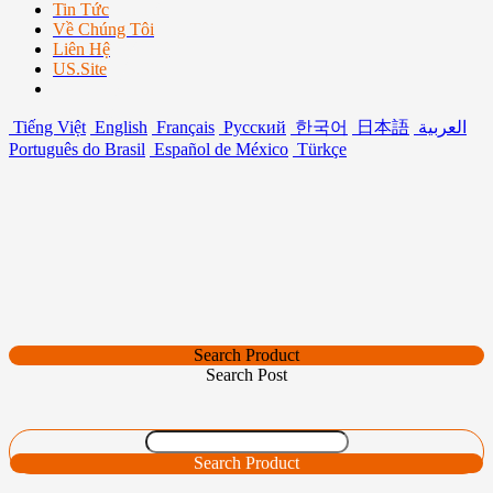
Tin Tức
Về Chúng Tôi
Liên Hệ
US.Site
Tiếng Việt
English
Français
Русский
한국어
日本語
العربية
Português do Brasil
Español de México
Türkçe
Search Product
Search Post
Search Product