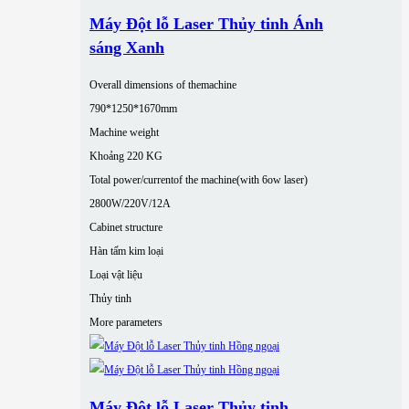
Máy Đột lỗ Laser Thủy tinh Ánh
sáng Xanh
Overall dimensions of themachine
790*1250*1670mm
Machine weight
Khoảng 220 KG
Total power/currentof the machine(with 6ow laser)
2800W/220V/12A
Cabinet structure
Hàn tấm kim loại
Loại vật liệu
Thủy tinh
More parameters
Máy Đột lỗ Laser Thủy tinh