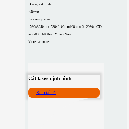
Độ dày cắt tối đa
≤50mm
Processing area
1530x3050mm
1530x6100mm
160mmx6m
2030x4050
mm
2030x6100mm
240mm*6m
More parameters
Cắt laser định hình
Xem tất cả