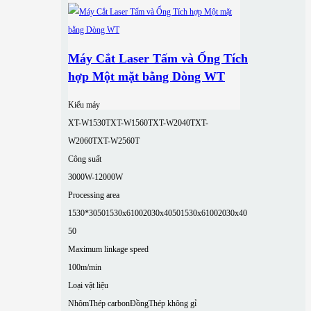
Máy Cắt Laser Tấm và Ống Tích
hợp Một mặt bằng Dòng WT
Kiểu máy
XT-W1530T
XT-W1560T
XT-W2040T
XT-
W2060T
XT-W2560T
Công suất
3000W-12000W
Processing area
1530*3050
1530x6100
2030x4050
1530x6100
2030x40
50
Maximum linkage speed
100m/min
Loại vật liệu
Nhôm
Thép carbon
Đồng
Thép không gỉ