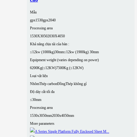
Mẫu
gpx1530
gpx2040
Processing area
1530X3050
2030X4050
Khả năng chịu tải của bàn :
≤12kw (1000kg)30mm
≤12kw (1900kg) 30mm
Equipment weight (varies depending on power)
6200Kg(≤12KW)
7500Kg (≤12KW)
Loại vật liệu
Nhôm
Thép carbon
Đồng
Thép không gỉ
Độ dày cắt tối đa
≤30mm
Processing area
1530x3050mm
2030x4050mm
More parameters