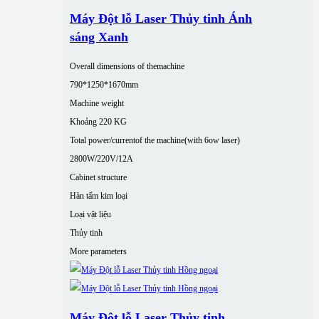
Máy Đột lỗ Laser Thủy tinh Ánh
sáng Xanh
Overall dimensions of themachine
790*1250*1670mm
Machine weight
Khoảng 220 KG
Total power/currentof the machine(with 6ow laser)
2800W/220V/12A
Cabinet structure
Hàn tấm kim loại
Loại vật liệu
Thủy tinh
More parameters
Máy Đột lỗ Laser Thủy tinh