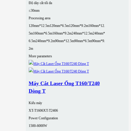
Độ dày cắt tối đa
≤30mm
Processing area
120mm*12.5m
120mm*6.5m
120mm*9.2m
160mm*12.
5m
160mm*6.5m
160mm*9.2m
240mm*12.5m
240mm*
6.5m
240mm*9.2m
90mm*12.5m
90mm*6.5m
90mm*9.
2m
More parameters
Máy Cắt Laser Ống T160/T240
Dòng T
Kiểu máy
XT-T1606
XT-T2406
Power Configuration
1500-6000W