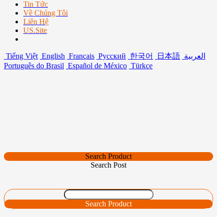
Tin Tức
Về Chúng Tôi
Liên Hệ
US.Site
Tiếng Việt
English
Français
Русский
한국어
日本語
العربية
Português do Brasil
Español de México
Türkçe
Search Product
Search Post
Search Product