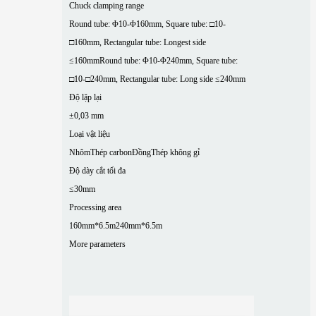
Chuck clamping range
Round tube: Φ10-Φ160mm, Square tube: □10-
□160mm, Rectangular tube: Longest side
≤160mm
Round tube: Φ10-Φ240mm, Square tube:
□10-□240mm, Rectangular tube: Long side ≤240mm
Độ lặp lại
±0,03 mm
Loại vật liệu
Nhôm
Thép carbon
Đồng
Thép không gỉ
Độ dày cắt tối đa
≤30mm
Processing area
160mm*6.5m
240mm*6.5m
More parameters