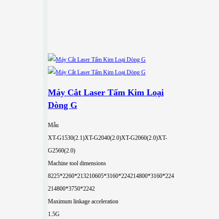
Máy Cắt Laser Tấm Kim Loại
Dòng G
Mẫu
XT-G1530(2.1)
XT-G2040(2.0)
XT-G2060(2.0)
XT-
G2560(2.0)
Machine tool dimensions
8225*2260*2132
10605*3160*2242
14800*3160*224
2
14800*3750*2242
Maximum linkage acceleration
1.5G