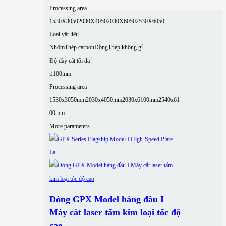
Processing area
1530X3050
2030X4050
2030X6050
2530X6050
Loại vật liệu
Nhôm
Thép carbon
Đồng
Thép không gỉ
Độ dày cắt tối đa
≤100mm
Processing area
1530x3050mm
2030x4050mm
2030x6100mm
2540x61
00mm
More parameters
Dòng GPX Model hàng đầu I
Máy cắt laser tấm kim loại tốc độ
cao