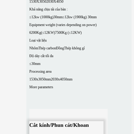
1530X3050
2030X4050
Khả năng chịu tải của bàn :
≤12kw (1000kg)30mm
≤12kw (1900kg) 30mm
Equipment weight (varies depending on power)
6200Kg(≤12KW)
7500Kg (≤12KW)
Loại vật liệu
Nhôm
Thép carbon
Đồng
Thép không gỉ
Độ dày cắt tối đa
≤30mm
Processing area
1530x3050mm
2030x4050mm
More parameters
Cắt kính/Phun cát/Khoan