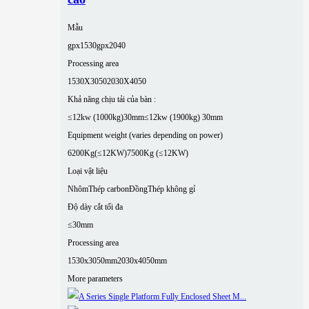
Mẫu
gpx1530
gpx2040
Processing area
1530X3050
2030X4050
Khả năng chịu tải của bàn :
≤12kw (1000kg)30mm
≤12kw (1900kg) 30mm
Equipment weight (varies depending on power)
6200Kg(≤12KW)
7500Kg (≤12KW)
Loại vật liệu
Nhôm
Thép carbon
Đồng
Thép không gỉ
Độ dày cắt tối đa
≤30mm
Processing area
1530x3050mm
2030x4050mm
More parameters