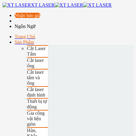
XT LASER
Nhận báo giá
Ngôn Ngữ
Trang Chủ
Sản Phẩm
Cắt Laser
Tấm
Cắt laser
ống
Cắt laser
tấm và
ống
Cắt laser
định hình
Thiết bị tự
động
Gia công
vật liệu
giòn
Hàn,
Khắc,