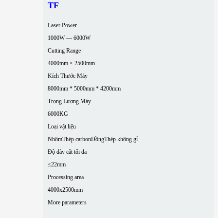
TF
Laser Power
1000W — 6000W
Cutting Range
4000mm × 2500mm
Kích Thước Máy
8000mm * 5000mm * 4200mm
Trọng Lượng Máy
6000KG
Loại vật liệu
Nhôm
Thép carbon
Đồng
Thép không gỉ
Độ dày cắt tối đa
≤22mm
Processing area
4000x2500mm
More parameters