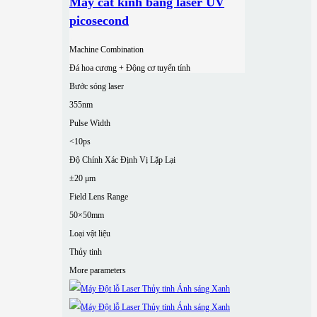
Máy cắt kính bằng laser UV
picosecond
Machine Combination
Đá hoa cương + Động cơ tuyến tính
Bước sóng laser
355nm
Pulse Width
<10ps
Độ Chính Xác Định Vị Lặp Lại
±20 μm
Field Lens Range
50×50mm
Loại vật liệu
Thủy tinh
More parameters