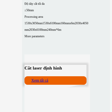
Độ dày cắt tối đa
≤50mm
Processing area
1530x3050mm
1530x6100mm
160mmx6m
2030x4050
mm
2030x6100mm
240mm*6m
More parameters
Cắt laser định hình
Xem tất cả