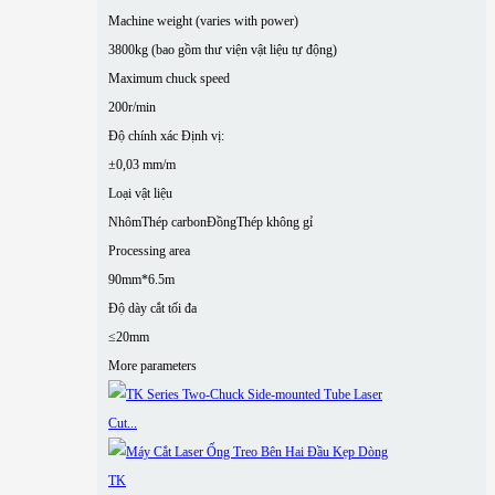
Machine weight (varies with power)
3800kg (bao gồm thư viện vật liệu tự động)
Maximum chuck speed
200r/min
Độ chính xác Định vị:
±0,03 mm/m
Loại vật liệu
Nhôm
Thép carbon
Đồng
Thép không gỉ
Processing area
90mm*6.5m
Độ dày cắt tối đa
≤20mm
More parameters