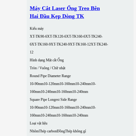
Máy Cắt Laser Ống Treo Bên
Hai Đầu Kẹp Dòng TK
Kiểu máy
XT-TK90-6
XT-TK120-6
XT-TK160-6
XT-TK240-
6
XT-TK160-9
XT-TK240-9
XT-TK160-12
XT-TK240-
12
Hình dạng Mặt cắt Ống
Tròn / Vuông / Chữ nhật
Round Pipe Diameter Range
10-90mm
10-120mm
10-160mm
10-240mm
10-
160mm
10-240mm
10-160mm
10-240mm
Square Pipe Longest Side Range
10-90mm
10-120mm
10-160mm
10-240mm
10-
160mm
10-240mm
10-160mm
10-240mm
Loại vật liệu
Nhôm
Thép carbon
Đồng
Thép không gỉ