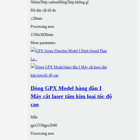
Nhôm
Thép carbon
Đồng
Thép không gỉ
Độ dày cắt tối đa
≤20mm
Processing area
1530x3050mm
More parameters
Dòng GPX Model hàng đầu I
Máy cắt laser tấm kim loại tốc độ
cao
Mẫu
gpx1530
gpx2040
Processing area