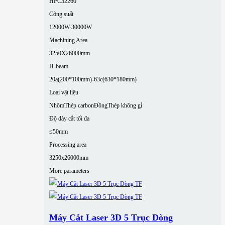
HPC32260
Công suất
12000W-30000W
Machining Area
3250X26000mm
H-beam
20a(200*100mm)-63c(630*180mm)
Loại vật liệu
Nhôm
Thép carbon
Đồng
Thép không gỉ
Độ dày cắt tối đa
≤50mm
Processing area
3250x26000mm
More parameters
Máy Cắt Laser 3D 5 Trục Dòng