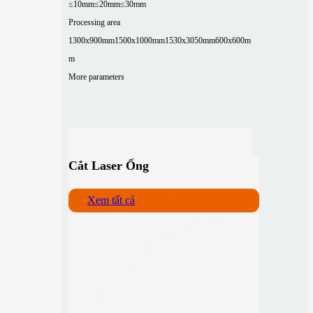
≤10mm
≤20mm
≤30mm
Processing area
1300x900mm
1500x1000mm
1530x3050mm
600x600m
m
More parameters
Cắt Laser Ống
Xem tất cả