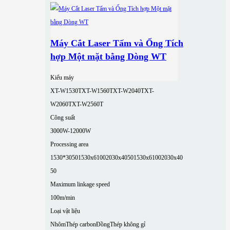
Máy Cắt Laser Tấm và Ống Tích
hợp Một mặt bằng Dòng WT
Kiểu máy
XT-W1530T
XT-W1560T
XT-W2040T
XT-
W2060T
XT-W2560T
Công suất
3000W-12000W
Processing area
1530*3050
1530x6100
2030x4050
1530x6100
2030x40
50
Maximum linkage speed
100m/min
Loại vật liệu
Nhôm
Thép carbon
Đồng
Thép không gỉ