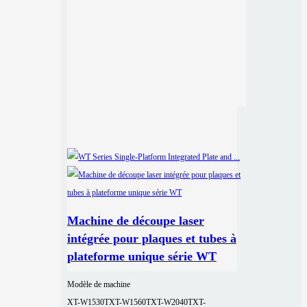
Machine de découpe laser
intégrée pour plaques et tubes à
plateforme unique série WT
Modèle de machine
XT-W1530T
XT-W1560T
XT-W2040T
XT-