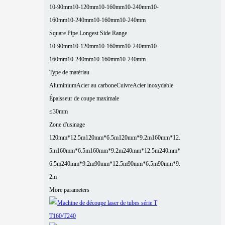
10-90mm
10-120mm
10-160mm
10-240mm
10-
160mm
10-240mm
10-160mm
10-240mm
Square Pipe Longest Side Range
10-90mm
10-120mm
10-160mm
10-240mm
10-
160mm
10-240mm
10-160mm
10-240mm
Type de matériau
Aluminium
Acier au carbone
Cuivre
Acier inoxydable
Épaisseur de coupe maximale
≤30mm
Zone d'usinage
120mm*12.5m
120mm*6.5m
120mm*9.2m
160mm*12.
5m
160mm*6.5m
160mm*9.2m
240mm*12.5m
240mm*
6.5m
240mm*9.2m
90mm*12.5m
90mm*6.5m
90mm*9.
2m
More parameters