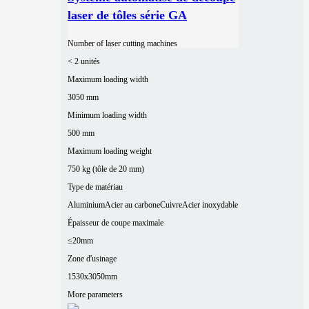
laser de tôles série GA
Number of laser cutting machines
< 2 unités
Maximum loading width
3050 mm
Minimum loading width
500 mm
Maximum loading weight
750 kg (tôle de 20 mm)
Type de matériau
Aluminium
Acier au carbone
Cuivre
Acier inoxydable
Épaisseur de coupe maximale
≤20mm
Zone d'usinage
1530x3050mm
More parameters