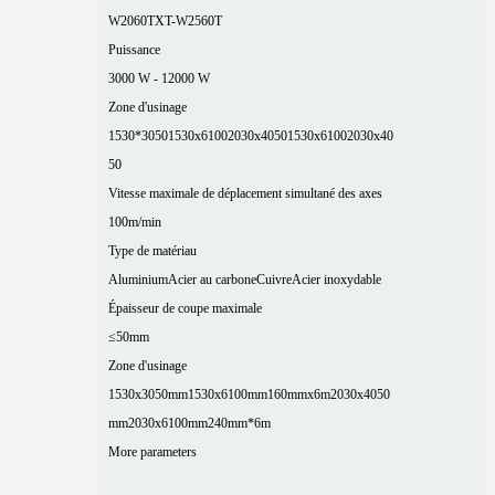
W2060T
XT-W2560T
Puissance
3000 W - 12000 W
Zone d'usinage
1530*3050
1530x6100
2030x4050
1530x6100
2030x40
50
Vitesse maximale de déplacement simultané des axes
100m/min
Type de matériau
Aluminium
Acier au carbone
Cuivre
Acier inoxydable
Épaisseur de coupe maximale
≤50mm
Zone d'usinage
1530x3050mm
1530x6100mm
160mmx6m
2030x4050
mm
2030x6100mm
240mm*6m
More parameters