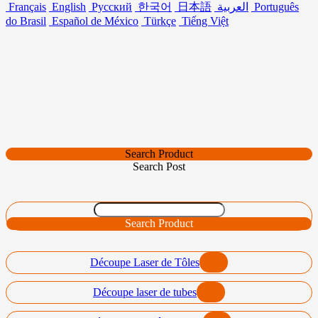
Français
English
Русский
한국어
日本語
العربية
Português
do Brasil
Español de México
Türkçe
Tiếng Việt
Search Product
Search Post
Search Product
Découpe Laser de Tôles
Découpe laser de tubes