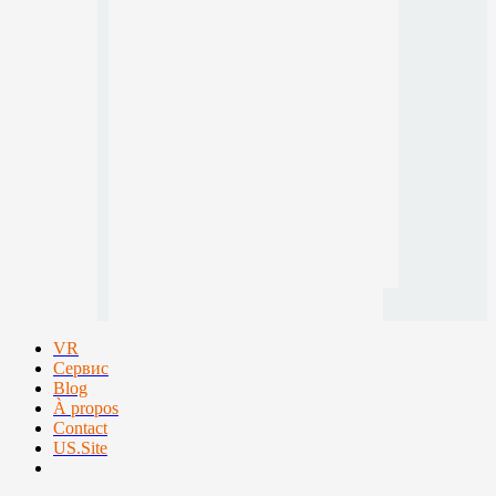
VR
Сервис
Blog
À propos
Contact
US.Site