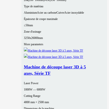
20a(200*100mm)-63c(630*180mm)
Type de matériau
Aluminium
Acier au carbone
Cuivre
Acier inoxydable
Épaisseur de coupe maximale
≤50mm
Zone d'usinage
3250x26000mm
More parameters
Machine de découpe laser 3D à 5
axes, Série TF
Laser Power
1000W — 6000W
Cutting Range
4000 mm × 2500 mm
Dimensions de la machine