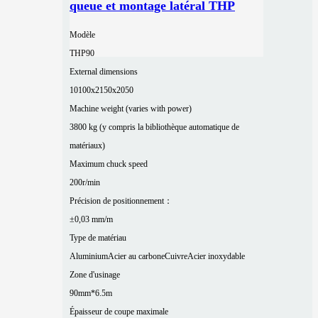
queue et montage latéral THP
Modèle
THP90
External dimensions
10100x2150x2050
Machine weight (varies with power)
3800 kg (y compris la bibliothèque automatique de
matériaux)
Maximum chuck speed
200r/min
Précision de positionnement：
±0,03 mm/m
Type de matériau
Aluminium
Acier au carbone
Cuivre
Acier inoxydable
Zone d'usinage
90mm*6.5m
Épaisseur de coupe maximale