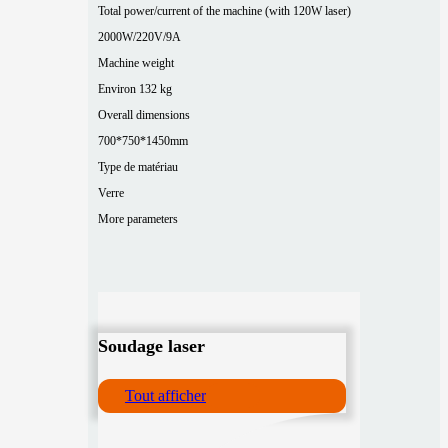
Total power/current of the machine (with 120W laser)
2000W/220V/9A
Machine weight
Environ 132 kg
Overall dimensions
700*750*1450mm
Type de matériau
Verre
More parameters
Soudage laser
Tout afficher