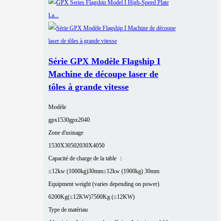
Série GPX Modèle Flagship I
Machine de découpe laser de
tôles à grande vitesse
Modèle
gpx1530
gpx2040
Zone d'usinage
1530X3050
2030X4050
Capacité de charge de la table ：
≤12kw (1000kg)30mm
≤12kw (1900kg) 30mm
Equipment weight (varies depending on power)
6200Kg(≤12KW)
7500Kg (≤12KW)
Type de matériau