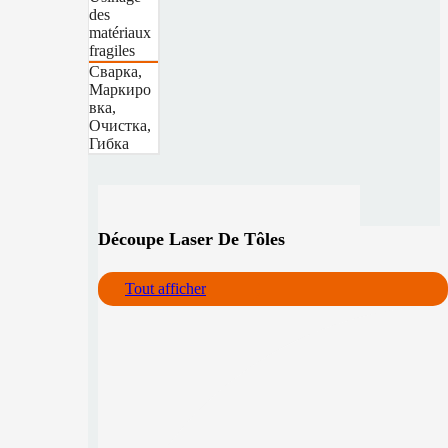
des
matériaux
fragiles
Сварка,
Маркиро
вка,
Очистка,
Гибка
Découpe Laser De Tôles
Tout afficher