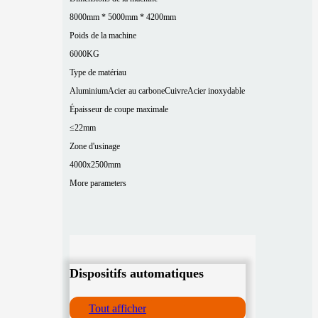
8000mm * 5000mm * 4200mm
Poids de la machine
6000KG
Type de matériau
Aluminium
Acier au carbone
Cuivre
Acier inoxydable
Épaisseur de coupe maximale
≤22mm
Zone d'usinage
4000x2500mm
More parameters
Dispositifs automatiques
Tout afficher