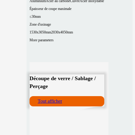
Aluminium
Acier au carbone
Cuivre
Acier inoxydable
Épaisseur de coupe maximale
≤30mm
Zone d'usinage
1530x3050mm
2030x4050mm
More parameters
Découpe de verre / Sablage /
Perçage
Tout afficher