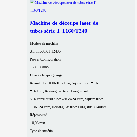
Machine de découpe laser de
tubes série T T160/T240
Modèle de machine
XT-T1606
XT-T2406
Power Configuration
1500-6000W
Chuck clamping range
Round tube: Φ10-Φ160mm, Square tube: □10-
□160mm, Rectangular tube: Longest side
≤160mm
Round tube: Φ10-Φ240mm, Square tube:
□10-□240mm, Rectangular tube: Long side ≤240mm
Répétabilité
±0,03 mm
Type de matériau