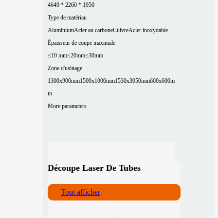
4649 * 2260 * 1950
Type de matériau
Aluminium
Acier au carbone
Cuivre
Acier inoxydable
Épaisseur de coupe maximale
≤10 mm
≤20mm
≤30mm
Zone d'usinage
1300x900mm
1500x1000mm
1530x3050mm
600x600m
m
More parameters
Découpe Laser De Tubes
Tout afficher