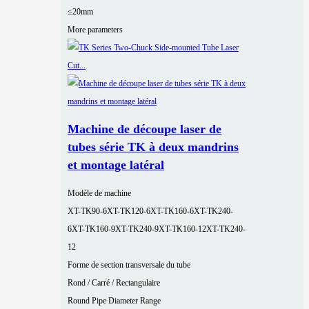
≤20mm
More parameters
Machine de découpe laser de
tubes série TK à deux mandrins
et montage latéral
Modèle de machine
XT-TK90-6
XT-TK120-6
XT-TK160-6
XT-TK240-
6
XT-TK160-9
XT-TK240-9
XT-TK160-12
XT-TK240-
12
Forme de section transversale du tube
Rond / Carré / Rectangulaire
Round Pipe Diameter Range