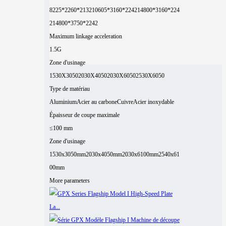
8225*2260*2132
10605*3160*2242
14800*3160*224
2
14800*3750*2242
Maximum linkage acceleration
1.5G
Zone d'usinage
1530X3050
2030X4050
2030X6050
2530X6050
Type de matériau
Aluminium
Acier au carbone
Cuivre
Acier inoxydable
Épaisseur de coupe maximale
≤100 mm
Zone d'usinage
1530x3050mm
2030x4050mm
2030x6100mm
2540x61
00mm
More parameters