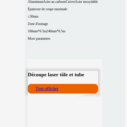
Aluminium
Acier au carbone
Cuivre
Acier inoxydable
Épaisseur de coupe maximale
≤30mm
Zone d'usinage
160mm*6.5m
240mm*6.5m
More parameters
Découpe laser tôle et tube
Tout afficher