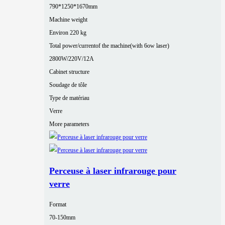
790*1250*1670mm
Machine weight
Environ 220 kg
Total power/currentof the machine(with 6ow laser)
2800W/220V/12A
Cabinet structure
Soudage de tôle
Type de matériau
Verre
More parameters
Perceuse à laser infrarouge pour
verre
Format
70-150mm