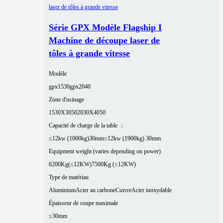
Série GPX Modèle Flagship I
Machine de découpe laser de
tôles à grande vitesse
Modèle
gpx1530
gpx2040
Zone d'usinage
1530X3050
2030X4050
Capacité de charge de la table ：
≤12kw (1000kg)30mm
≤12kw (1900kg) 30mm
Equipment weight (varies depending on power)
6200Kg(≤12KW)
7500Kg (≤12KW)
Type de matériau
Aluminium
Acier au carbone
Cuivre
Acier inoxydable
Épaisseur de coupe maximale
≤30mm