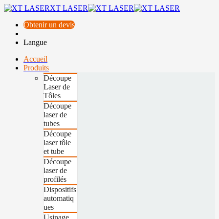
XT LASER
Obtenir un devis
Langue
Accueil
Produits
Découpe
Laser de
Tôles
Découpe
laser de
tubes
Découpe
laser tôle
et tube
Découpe
laser de
profilés
Dispositifs
automatiq
ues
Usinage