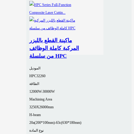
ماكينة القطع بالليزر
المركبة كاملة الوظائف
من سلسلة HPC
الموديل
HPC32260
الطاقة
12000W-30000W
Machining Area
3250X26000mm
H-beam
20a(200*100mm)-63c(630*180mm)
نوع المادة