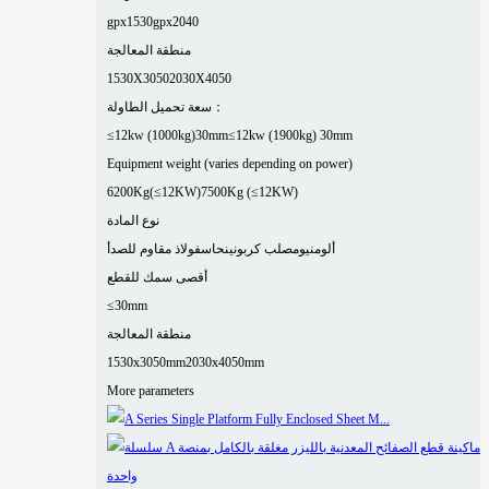
gpx1530
gpx2040
منطقة المعالجة
1530X3050
2030X4050
سعة تحميل الطاولة：
≤12kw (1000kg)30mm
≤12kw (1900kg) 30mm
Equipment weight (varies depending on power)
6200Kg(≤12KW)
7500Kg (≤12KW)
نوع المادة
ألومنيوم
صلب كربوني
نحاس
فولاذ مقاوم للصدأ
أقصى سمك للقطع
≤30mm
منطقة المعالجة
1530x3050mm
2030x4050mm
More parameters