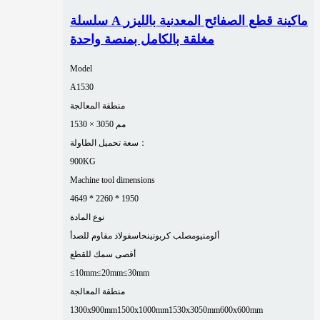
سلسلة A ماكينة قطع الصفائح المعدنية بالليزر
مغلقة بالكامل بمنصة واحدة
Model
A1530
منطقة المعالجة
1530 × 3050 مم
سعة تحميل الطاولة：
900KG
Machine tool dimensions
4649 * 2260 * 1950
نوع المادة
ألومنيوم
صلب كربوني
نحاس
فولاذ مقاوم للصدأ
أقصى سمك للقطع
≤10mm
≤20mm
≤30mm
منطقة المعالجة
1300x900mm
1500x1000mm
1530x3050mm
600x600mm