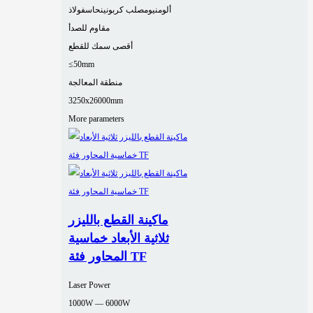
ألومنيوم
صلب كربوني
نحاس
فولاذ
مقاوم للصدأ
أقصى سمك للقطع
≤50mm
منطقة المعالجة
3250x26000mm
More parameters
ماكينة القطع بالليزر
ثلاثية الأبعاد خماسية
المحاور فئة TF
Laser Power
1000W — 6000W