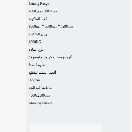
Cutting Range
4000 مم × 2500 مم
أبعاد الماكينة
8000mm * 5000mm * 4200mm
وزن الماكينة
6000KG
نوع المادة
ألومنيوم
صلب كربوني
نحاس
فولاذ
مقاوم للصدأ
أقصى سمك للقطع
≤22mm
منطقة المعالجة
4000x2500mm
More parameters