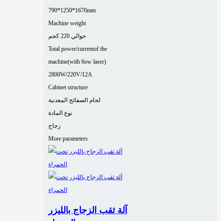
790*1250*1670mm
Machine weight
حوالي 220 كجم
Total power/currentof the
machine(with 6ow laser)
2800W/220V/12A
Cabinet structure
لحام الصفائح المعدنية
نوع المادة
زجاج
More parameters
آلة ثقب الزجاج بالليزر