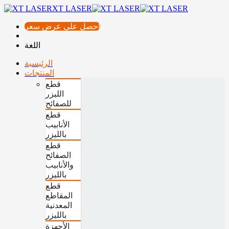
XT LASER
احصل على عرض سعر
اللغة
الرئيسية
المنتجات
قطع
الليزر
للصفائح
قطع
الأنابيب
بالليزر
قطع
الصفائح
والأنابيب
بالليزر
قطع
المقاطع
المعدنية
بالليزر
الأجهزة