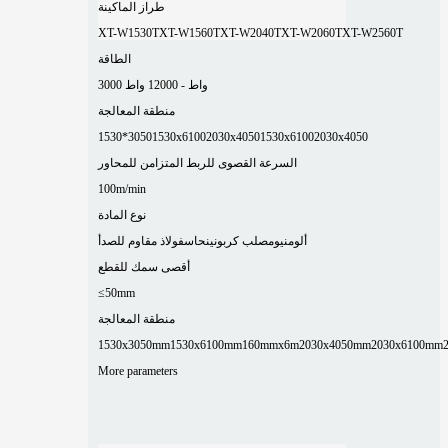
طراز الماكينة
XT-W1530T
XT-W1560T
XT-W2040T
XT-W2060T
XT-W2560T
الطاقة
3000 واط - 12000 واط
منطقة المعالجة
1530*3050
1530x6100
2030x4050
1530x6100
2030x4050
السرعة القصوى للربط المتزامن للمحاور
100m/min
نوع المادة
ألومنيوم
صلب كربوني
نحاس
فولاذ مقاوم للصدأ
أقصى سمك للقطع
≤50mm
منطقة المعالجة
1530x3050mm
1530x6100mm
160mmx6m
2030x4050mm
2030x6100mm
More parameters