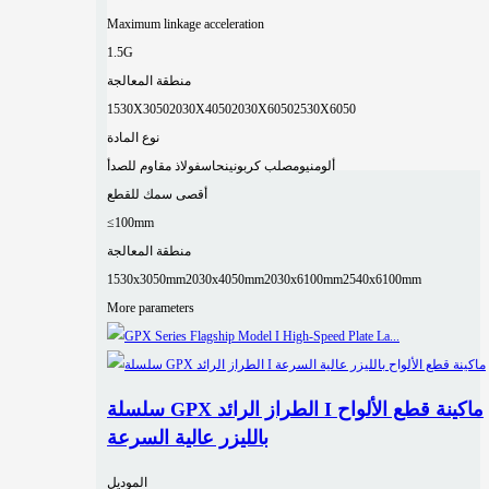
Maximum linkage acceleration
1.5G
منطقة المعالجة
1530X3050
2030X4050
2030X6050
2530X6050
نوع المادة
ألومنيوم
صلب كربوني
نحاس
فولاذ مقاوم للصدأ
أقصى سمك للقطع
≤100mm
منطقة المعالجة
1530x3050mm
2030x4050mm
2030x6100mm
2540x6100mm
More parameters
سلسلة GPX الطراز الرائد I ماكينة قطع الألواح
بالليزر عالية السرعة
الموديل