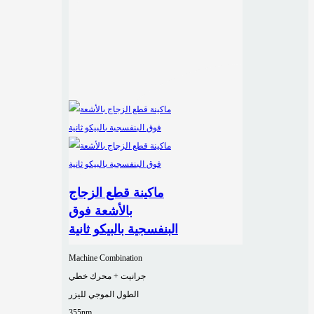
ماكينة قطع الزجاج
بالأشعة فوق
البنفسجية بالبيكو ثانية
Machine Combination
جرانيت + محرك خطي
الطول الموجي لليزر
355nm