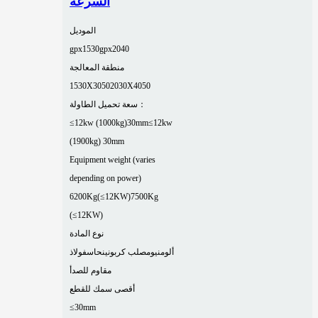
السرعة
الموديل
gpx1530
gpx2040
منطقة المعالجة
1530X3050
2030X4050
سعة تحميل الطاولة：
≤12kw (1000kg)30mm
≤12kw
(1900kg) 30mm
Equipment weight (varies
depending on power)
6200Kg(≤12KW)
7500Kg
(≤12KW)
نوع المادة
ألومنيوم
صلب كربوني
نحاس
فولاذ
مقاوم للصدأ
أقصى سمك للقطع
≤30mm