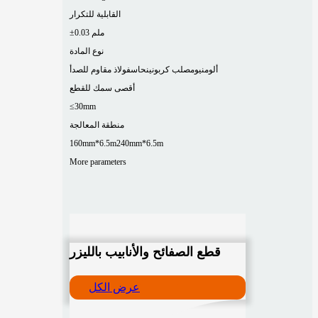
القابلية للتكرار
±0.03 ملم
نوع المادة
ألومنيوم
صلب كربوني
نحاس
فولاذ مقاوم للصدأ
أقصى سمك للقطع
≤30mm
منطقة المعالجة
160mm*6.5m
240mm*6.5m
More parameters
قطع الصفائح والأنابيب بالليزر
عرض الكل