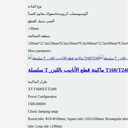
نوع المادة
ألومنيوم
صلب كربوني
نحاس
فولاذ مقاوم للصدأ
أقصى سمك للقطع
≤30mm
منطقة المعالجة
120mm*12.5m
120mm*6.5m
120mm*9.2m
160mm*12.5m
160mm*6.5m
1
More parameters
لة T ماكينة قطع الأنابيب بالليزر T160/T240
طراز الماكينة
XT-T1606
XT-T2406
Power Configuration
1500-6000W
Chuck clamping range
Round tube: Φ10-Φ160mm, Square tube: □10-□160mm, Rectangular tube
tube: Long side ≤240mm