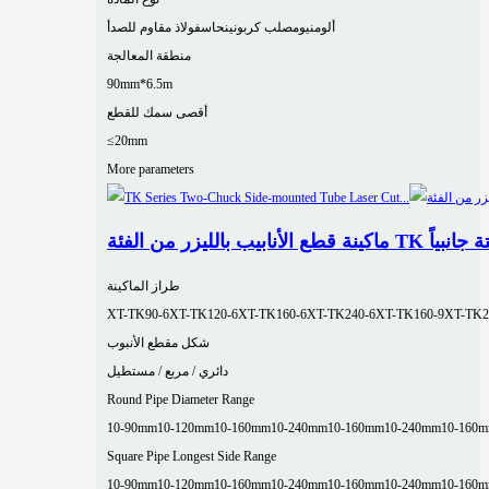
ألومنيوم
صلب كربوني
نحاس
فولاذ مقاوم للصدأ
منطقة المعالجة
90mm*6.5m
أقصى سمك للقطع
≤20mm
More parameters
رفين ومثبتة جانبياً
طراز الماكينة
XT-TK90-6
XT-TK120-6
XT-TK160-6
XT-TK240-6
XT-TK160-9
XT-TK2
شكل مقطع الأنبوب
دائري / مربع / مستطيل
Round Pipe Diameter Range
10-90mm
10-120mm
10-160mm
10-240mm
10-160mm
10-240mm
10-160
Square Pipe Longest Side Range
10-90mm
10-120mm
10-160mm
10-240mm
10-160mm
10-240mm
10-160