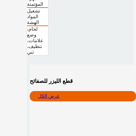
المؤتمتة
تشغيل
المواد
الهشة
لحام،
وضع
علامات،
تنظيف،
ثني
قطع الليزر للصفائح
عرض الكل