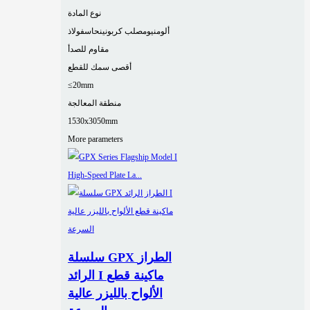
نوع المادة
ألومنيوم
صلب كربوني
نحاس
فولاذ
مقاوم للصدأ
أقصى سمك للقطع
≤20mm
منطقة المعالجة
1530x3050mm
More parameters
سلسلة GPX الطراز
الرائد I ماكينة قطع
الألواح بالليزر عالية