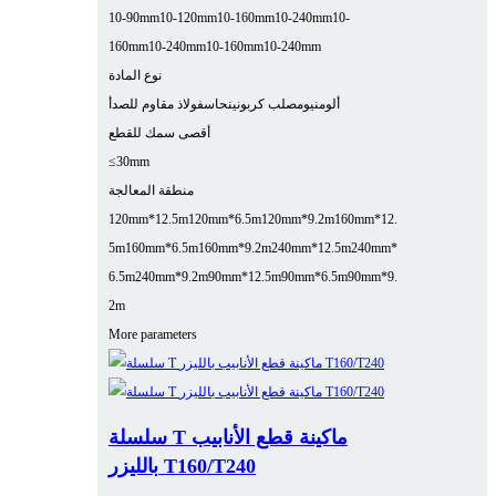
10-90mm
10-120mm
10-160mm
10-240mm
10-
160mm
10-240mm
10-160mm
10-240mm
نوع المادة
ألومنيوم
صلب كربوني
نحاس
فولاذ مقاوم للصدأ
أقصى سمك للقطع
≤30mm
منطقة المعالجة
120mm*12.5m
120mm*6.5m
120mm*9.2m
160mm*12.
5m
160mm*6.5m
160mm*9.2m
240mm*12.5m
240mm*
6.5m
240mm*9.2m
90mm*12.5m
90mm*6.5m
90mm*9.
2m
More parameters
سلسلة T ماكينة قطع الأنابيب
بالليزر T160/T240