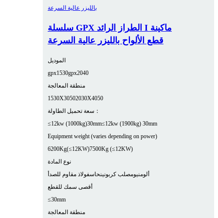
سلسلة GPX الطراز الرائد I ماكينة
قطع الألواح بالليزر عالية السرعة
الموديل
gpx1530
gpx2040
منطقة المعالجة
1530X3050
2030X4050
سعة تحميل الطاولة：
≤12kw (1000kg)30mm
≤12kw (1900kg) 30mm
Equipment weight (varies depending on power)
6200Kg(≤12KW)
7500Kg (≤12KW)
نوع المادة
ألومنيوم
صلب كربوني
نحاس
فولاذ مقاوم للصدأ
أقصى سمك للقطع
≤30mm
منطقة المعالجة