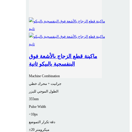
ماكينة قطع الزجاج بالأشعة فوق
البنفسجية بالبيكو ثانية
Machine Combination
جرانيت + محرك خطي
الطول الموجي لليزر
355nm
Pulse Width
<10ps
دقة تكرار التموضع
±20 ميكرومتر