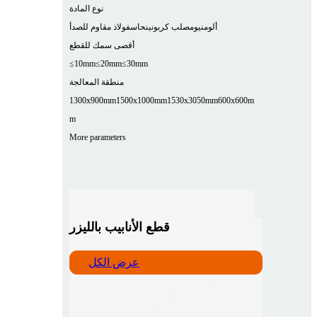
نوع المادة
ألومنيوم
صلب كربوني
نحاس
فولاذ مقاوم للصدأ
أقصى سمك للقطع
≤10mm
≤20mm
≤30mm
منطقة المعالجة
1300x900mm
1500x1000mm
1530x3050mm
600x600m
m
More parameters
قطع الأنابيب بالليزر
عرض الكل