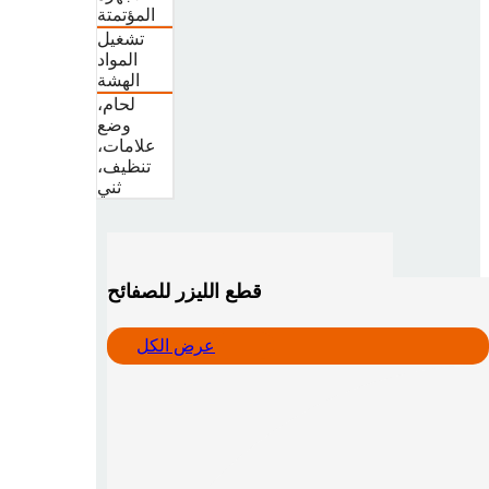
المؤتمتة
تشغيل
المواد
الهشة
لحام،
وضع
علامات،
تنظيف،
ثني
قطع الليزر للصفائح
عرض الكل