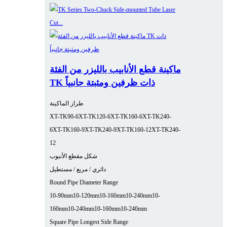
ماكينة قطع الأنابيب بالليزر من الفئة
TK ذات ظرفين ومثبتة جانبياً
طراز الماكينة
XT-TK90-6
XT-TK120-6
XT-TK160-6
XT-TK240-
6
XT-TK160-9
XT-TK240-9
XT-TK160-12
XT-TK240-
12
شكل مقطع الأنبوب
دائري / مربع / مستطيل
Round Pipe Diameter Range
10-90mm
10-120mm
10-160mm
10-240mm
10-
160mm
10-240mm
10-160mm
10-240mm
Square Pipe Longest Side Range