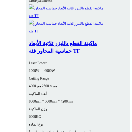
More parameters
ماكينة القطع بالليزر ثلاثية الأبعاد
خماسية المحاور فئة TF
Laser Power
1000W — 6000W
Cutting Range
4000 مم × 2500 مم
أبعاد الماكينة
8000mm * 5000mm * 4200mm
وزن الماكينة
6000KG
نوع المادة
ألومنيوم
صلب كربوني
نحاس
فولاذ مقاوم للصدأ