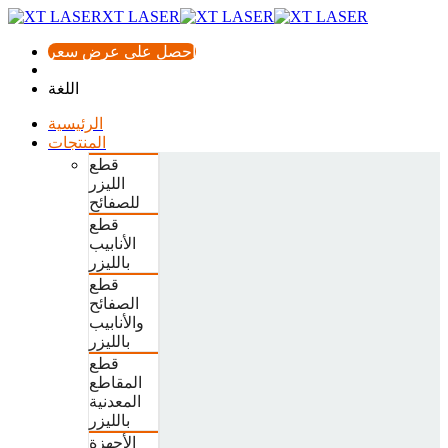
XT LASER
احصل على عرض سعر
اللغة
الرئيسية
المنتجات
قطع
الليزر
للصفائح
قطع
الأنابيب
بالليزر
قطع
الصفائح
والأنابيب
بالليزر
قطع
المقاطع
المعدنية
بالليزر
الأجهزة