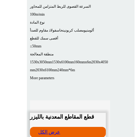
السرعة القصوى للربط المتزامن للمحاور
100m/min
نوع المادة
ألومنيوم
صلب كربوني
نحاس
فولاذ مقاوم للصدأ
أقصى سمك للقطع
≤50mm
منطقة المعالجة
1530x3050mm
1530x6100mm
160mmx6m
2030x4050
mm
2030x6100mm
240mm*6m
More parameters
قطع المقاطع المعدنية بالليزر
عرض الكل