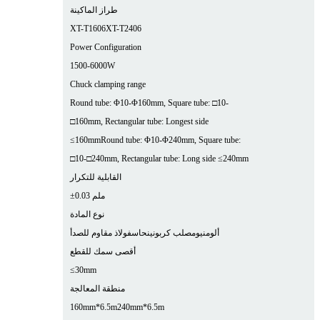
طراز الماكينة
XT-T1606
XT-T2406
Power Configuration
1500-6000W
Chuck clamping range
Round tube: Φ10-Φ160mm, Square tube: □10-
□160mm, Rectangular tube: Longest side
≤160mm
Round tube: Φ10-Φ240mm, Square tube:
□10-□240mm, Rectangular tube: Long side ≤240mm
القابلية للتكرار
±0.03 ملم
نوع المادة
ألومنيوم
صلب كربوني
نحاس
فولاذ مقاوم للصدأ
أقصى سمك للقطع
≤30mm
منطقة المعالجة
160mm*6.5m
240mm*6.5m