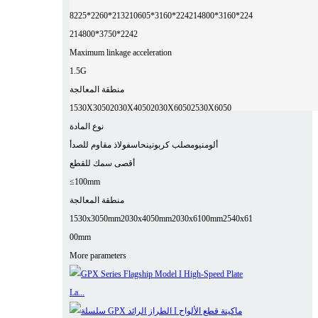
8225*2260*2132
10605*3160*2242
14800*3160*224
2
14800*3750*2242
Maximum linkage acceleration
1.5G
منطقة المعالجة
1530X3050
2030X4050
2030X6050
2530X6050
نوع المادة
ألومنيوم
صلب كربوني
نحاس
فولاذ مقاوم للصدأ
أقصى سمك للقطع
≤100mm
منطقة المعالجة
1530x3050mm
2030x4050mm
2030x6100mm
2540x61
00mm
More parameters