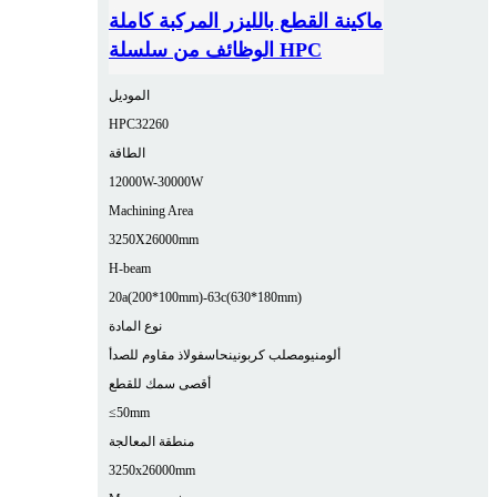
ماكينة القطع بالليزر المركبة كاملة
الوظائف من سلسلة HPC
الموديل
HPC32260
الطاقة
12000W-30000W
Machining Area
3250X26000mm
H-beam
20a(200*100mm)-63c(630*180mm)
نوع المادة
ألومنيوم
صلب كربوني
نحاس
فولاذ مقاوم للصدأ
أقصى سمك للقطع
≤50mm
منطقة المعالجة
3250x26000mm