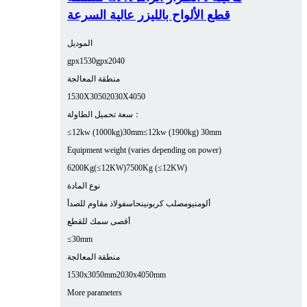
قطع الألواح بالليزر عالية السرعة
الموديل
gpx1530
gpx2040
منطقة المعالجة
1530X3050
2030X4050
سعة تحميل الطاولة：
≤12kw (1000kg)30mm
≤12kw (1900kg) 30mm
Equipment weight (varies depending on power)
6200Kg(≤12KW)
7500Kg (≤12KW)
نوع المادة
ألومنيوم
صلب كربوني
نحاس
فولاذ مقاوم للصدأ
أقصى سمك للقطع
≤30mm
منطقة المعالجة
1530x3050mm
2030x4050mm
More parameters