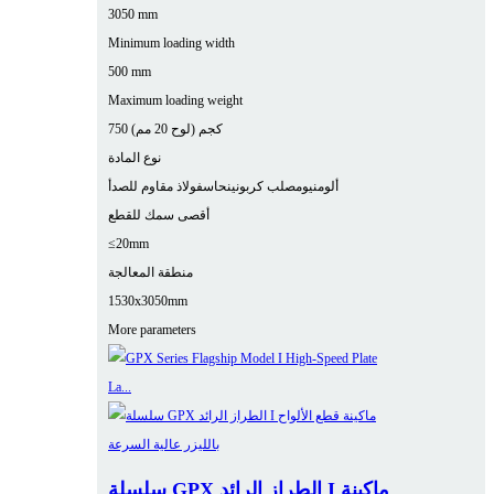
3050 mm
Minimum loading width
500 mm
Maximum loading weight
750 كجم (لوح 20 مم)
نوع المادة
ألومنيوم
صلب كربوني
نحاس
فولاذ مقاوم للصدأ
أقصى سمك للقطع
≤20mm
منطقة المعالجة
1530x3050mm
More parameters
سلسلة GPX الطراز الرائد I ماكينة