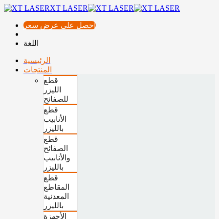
XT LASER
احصل على عرض سعر
اللغة
الرئيسية
المنتجات
قطع
الليزر
للصفائح
قطع
الأنابيب
بالليزر
قطع
الصفائح
والأنابيب
بالليزر
قطع
المقاطع
المعدنية
بالليزر
الأجهزة