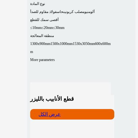
نوع المادة
ألومنيوم
صلب كربوني
نحاس
فولاذ مقاوم للصدأ
أقصى سمك للقطع
≤10mm
≤20mm
≤30mm
منطقة المعالجة
1300x900mm
1500x1000mm
1530x3050mm
600x600m
m
More parameters
قطع الأنابيب بالليزر
عرض الكل