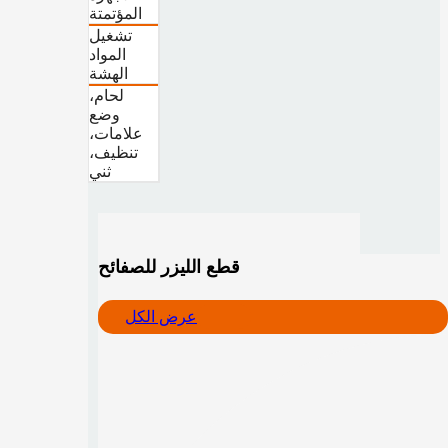
المؤتمتة
تشغيل
المواد
الهشة
لحام،
وضع
علامات،
تنظيف،
ثني
قطع الليزر للصفائح
عرض الكل