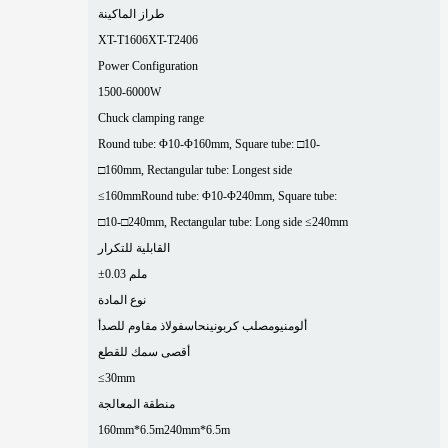
طراز الماكينة
XT-T1606
XT-T2406
Power Configuration
1500-6000W
Chuck clamping range
Round tube: Φ10-Φ160mm, Square tube: □10-
□160mm, Rectangular tube: Longest side
≤160mm
Round tube: Φ10-Φ240mm, Square tube:
□10-□240mm, Rectangular tube: Long side ≤240mm
القابلية للتكرار
±0.03 ملم
نوع المادة
ألومنيوم
صلب كربوني
نحاس
فولاذ مقاوم للصدأ
أقصى سمك للقطع
≤30mm
منطقة المعالجة
160mm*6.5m
240mm*6.5m