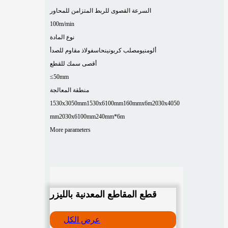
السرعة القصوى للربط المتزامن للمحاور
100m/min
نوع المادة
ألومنيوم
صلب كربوني
نحاس
فولاذ مقاوم للصدأ
أقصى سمك للقطع
≤50mm
منطقة المعالجة
1530x3050mm
1530x6100mm
160mmx6m
2030x4050
mm
2030x6100mm
240mm*6m
More parameters
قطع المقاطع المعدنية بالليزر
عرض الكل