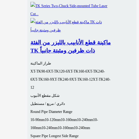
ماكينة قطع الأنابيب بالليزر من الفئة
TK ذات ظرفين ومثبتة جانبياً
طراز الماكينة
XT-TK90-6
XT-TK120-6
XT-TK160-6
XT-TK240-
6
XT-TK160-9
XT-TK240-9
XT-TK160-12
XT-TK240-
12
شكل مقطع الأنبوب
دائري / مربع / مستطيل
Round Pipe Diameter Range
10-90mm
10-120mm
10-160mm
10-240mm
10-
160mm
10-240mm
10-160mm
10-240mm
Square Pipe Longest Side Range