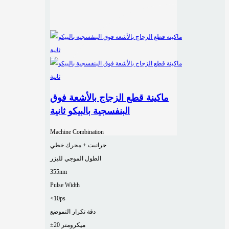
ماكينة قطع الزجاج بالأشعة فوق
البنفسجية بالبيكو ثانية
Machine Combination
جرانيت + محرك خطي
الطول الموجي لليزر
355nm
Pulse Width
<10ps
دقة تكرار التموضع
±20 ميكرومتر