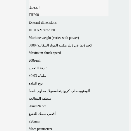
الموديل
THP90
External dimensions
10100x2150x2050
Machine weight (varies with power)
3800 كجم (بما في ذلك مكتبة المواد التلقائية)
Maximum chuck speed
200r/min
دقة التحديد：
±0.03 ملم/م
نوع المادة
ألومنيوم
صلب كربوني
نحاس
فولاذ مقاوم للصدأ
منطقة المعالجة
90mm*6.5m
أقصى سمك للقطع
≤20mm
More parameters