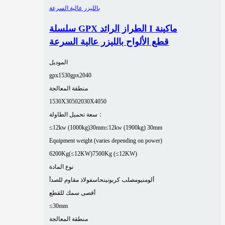
سلسلة GPX الطراز الرائد I ماكينة
قطع الألواح بالليزر عالية السرعة
الموديل
gpx1530
gpx2040
منطقة المعالجة
1530X3050
2030X4050
سعة تحميل الطاولة：
≤12kw (1000kg)30mm
≤12kw (1900kg) 30mm
Equipment weight (varies depending on power)
6200Kg(≤12KW)
7500Kg (≤12KW)
نوع المادة
ألومنيوم
صلب كربوني
نحاس
فولاذ مقاوم للصدأ
أقصى سمك للقطع
≤30mm
منطقة المعالجة