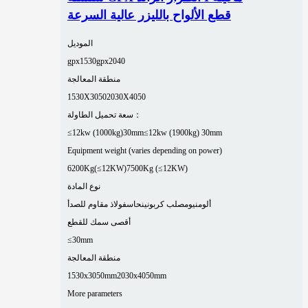
قطع الألواح بالليزر عالية السرعة
الموديل
gpx1530
gpx2040
منطقة المعالجة
1530X3050
2030X4050
سعة تحميل الطاولة：
≤12kw (1000kg)30mm
≤12kw (1900kg) 30mm
Equipment weight (varies depending on power)
6200Kg(≤12KW)
7500Kg (≤12KW)
نوع المادة
ألومنيوم
صلب كربوني
نحاس
فولاذ مقاوم للصدأ
أقصى سمك للقطع
≤30mm
منطقة المعالجة
1530x3050mm
2030x4050mm
More parameters