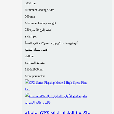
3050 mm
Minimum loading width
500 mm
Maximum loading weight
750 كجم (لوح 20 مم)
نوع المادة
ألومنيوم
صلب كربوني
نحاس
فولاذ مقاوم للصدأ
أقصى سمك للقطع
≤20mm
منطقة المعالجة
1530x3050mm
More parameters
سلسلة GPX الطراز الرائد I ماكينة