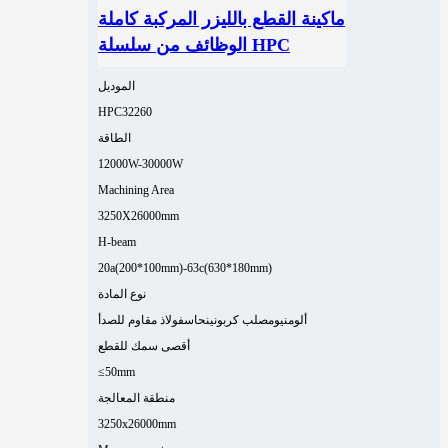
ماكينة القطع بالليزر المركبة كاملة
الوظائف من سلسلة HPC
الموديل
HPC32260
الطاقة
12000W-30000W
Machining Area
3250X26000mm
H-beam
20a(200*100mm)-63c(630*180mm)
نوع المادة
ألومنيوم
صلب كربوني
نحاس
فولاذ مقاوم للصدأ
أقصى سمك للقطع
≤50mm
منطقة المعالجة
3250x26000mm