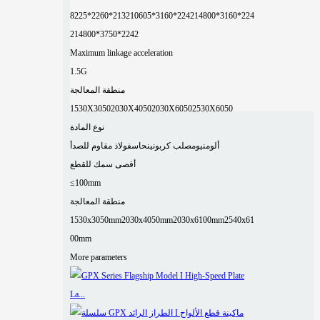
8225*2260*2132
10605*3160*2242
14800*3160*224
2
14800*3750*2242
Maximum linkage acceleration
1.5G
منطقة المعالجة
1530X3050
2030X4050
2030X6050
2530X6050
نوع المادة
ألومنيوم
صلب كربوني
نحاس
فولاذ مقاوم للصدأ
أقصى سمك للقطع
≤100mm
منطقة المعالجة
1530x3050mm
2030x4050mm
2030x6100mm
2540x61
00mm
More parameters