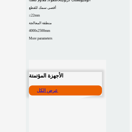
أقصى سمك للقطع
≤22mm
منطقة المعالجة
4000x2500mm
More parameters
الأجهزة المؤتمتة
عرض الكل