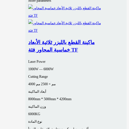
More parameters
ماكينة القطع بالليزر ثلاثية الأبعاد
خماسية المحاور فئة TF
Laser Power
1000W — 6000W
Cutting Range
4000 مم × 2500 مم
أبعاد الماكينة
8000mm * 5000mm * 4200mm
وزن الماكينة
6000KG
نوع المادة
ألومنيوم
صلب كربوني
نحاس
فولاذ مقاوم للصدأ