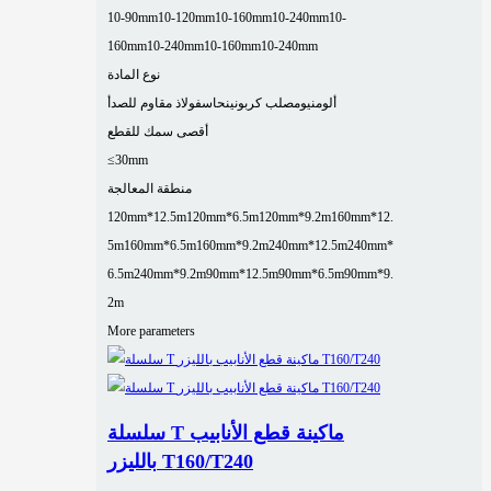
10-90mm
10-120mm
10-160mm
10-240mm
10-
160mm
10-240mm
10-160mm
10-240mm
نوع المادة
ألومنيوم
صلب كربوني
نحاس
فولاذ مقاوم للصدأ
أقصى سمك للقطع
≤30mm
منطقة المعالجة
120mm*12.5m
120mm*6.5m
120mm*9.2m
160mm*12.
5m
160mm*6.5m
160mm*9.2m
240mm*12.5m
240mm*
6.5m
240mm*9.2m
90mm*12.5m
90mm*6.5m
90mm*9.
2m
More parameters
سلسلة T ماكينة قطع الأنابيب
بالليزر T160/T240