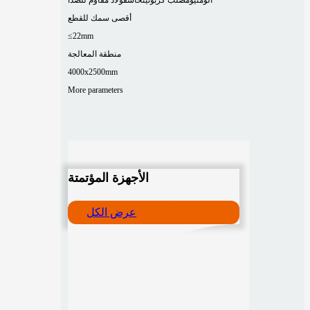
أقصى سمك للقطع
≤22mm
منطقة المعالجة
4000x2500mm
More parameters
الأجهزة المؤتمتة
عرض الكل