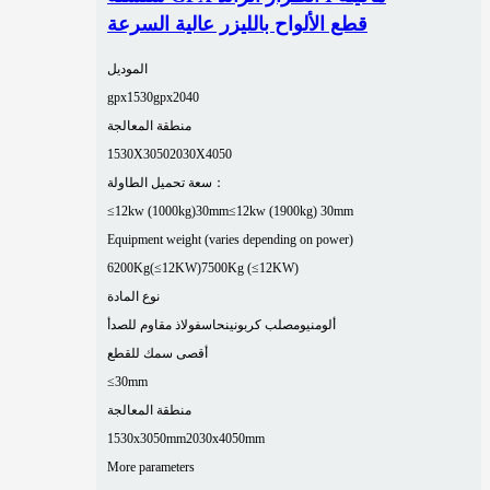
قطع الألواح بالليزر عالية السرعة
الموديل
gpx1530
gpx2040
منطقة المعالجة
1530X3050
2030X4050
سعة تحميل الطاولة：
≤12kw (1000kg)30mm
≤12kw (1900kg) 30mm
Equipment weight (varies depending on power)
6200Kg(≤12KW)
7500Kg (≤12KW)
نوع المادة
ألومنيوم
صلب كربوني
نحاس
فولاذ مقاوم للصدأ
أقصى سمك للقطع
≤30mm
منطقة المعالجة
1530x3050mm
2030x4050mm
More parameters