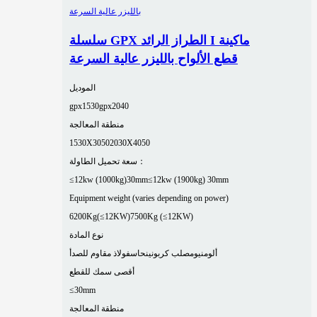
سلسلة GPX الطراز الرائد I ماكينة
قطع الألواح بالليزر عالية السرعة
الموديل
gpx1530
gpx2040
منطقة المعالجة
1530X3050
2030X4050
سعة تحميل الطاولة：
≤12kw (1000kg)30mm
≤12kw (1900kg) 30mm
Equipment weight (varies depending on power)
6200Kg(≤12KW)
7500Kg (≤12KW)
نوع المادة
ألومنيوم
صلب كربوني
نحاس
فولاذ مقاوم للصدأ
أقصى سمك للقطع
≤30mm
منطقة المعالجة