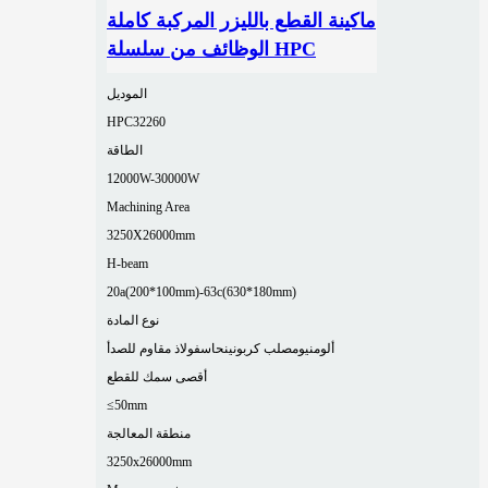
ماكينة القطع بالليزر المركبة كاملة
الوظائف من سلسلة HPC
الموديل
HPC32260
الطاقة
12000W-30000W
Machining Area
3250X26000mm
H-beam
20a(200*100mm)-63c(630*180mm)
نوع المادة
ألومنيوم
صلب كربوني
نحاس
فولاذ مقاوم للصدأ
أقصى سمك للقطع
≤50mm
منطقة المعالجة
3250x26000mm