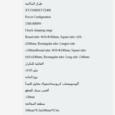
طراز الماكينة
XT-T1606
XT-T2406
Power Configuration
1500-6000W
Chuck clamping range
Round tube: Φ10-Φ160mm, Square tube: □10-
□160mm, Rectangular tube: Longest side
≤160mm
Round tube: Φ10-Φ240mm, Square tube:
□10-□240mm, Rectangular tube: Long side ≤240mm
القابلية للتكرار
±0.03 ملم
نوع المادة
ألومنيوم
صلب كربوني
نحاس
فولاذ مقاوم للصدأ
أقصى سمك للقطع
≤30mm
منطقة المعالجة
160mm*6.5m
240mm*6.5m