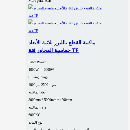
More parameters
ماكينة القطع بالليزر ثلاثية الأبعاد
خماسية المحاور فئة TF
Laser Power
1000W — 6000W
Cutting Range
4000 مم × 2500 مم
أبعاد الماكينة
8000mm * 5000mm * 4200mm
وزن الماكينة
6000KG
نوع المادة
ألومنيوم
صلب كربوني
نحاس
فولاذ مقاوم للصدأ