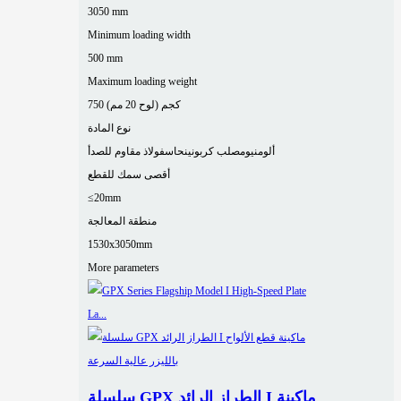
3050 mm
Minimum loading width
500 mm
Maximum loading weight
750 كجم (لوح 20 مم)
نوع المادة
ألومنيوم
صلب كربوني
نحاس
فولاذ مقاوم للصدأ
أقصى سمك للقطع
≤20mm
منطقة المعالجة
1530x3050mm
More parameters
سلسلة GPX الطراز الرائد I ماكينة