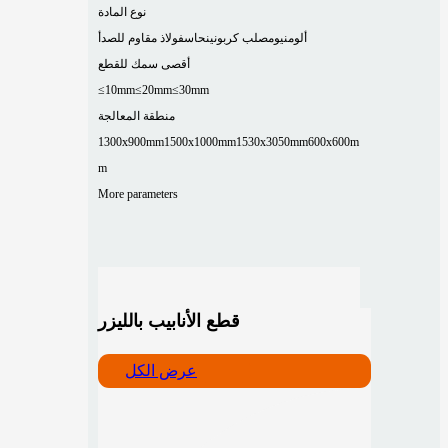
نوع المادة
ألومنيوم
صلب كربوني
نحاس
فولاذ مقاوم للصدأ
أقصى سمك للقطع
≤10mm
≤20mm
≤30mm
منطقة المعالجة
1300x900mm
1500x1000mm
1530x3050mm
600x600m
m
More parameters
قطع الأنابيب بالليزر
عرض الكل