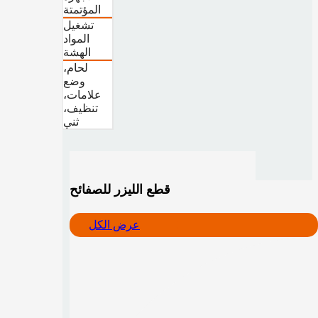
المؤتمتة
تشغيل
المواد
الهشة
لحام،
وضع
علامات،
تنظيف،
ثني
قطع الليزر للصفائح
عرض الكل