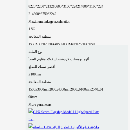
8225*2260*2132
10605*3160*2242
14800*3160*224
2
14800*3750*2242
Maximum linkage acceleration
1.5G
منطقة المعالجة
1530X3050
2030X4050
2030X6050
2530X6050
نوع المادة
ألومنيوم
صلب كربوني
نحاس
فولاذ مقاوم للصدأ
أقصى سمك للقطع
≤100mm
منطقة المعالجة
1530x3050mm
2030x4050mm
2030x6100mm
2540x61
00mm
More parameters