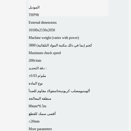
الموديل
THP90
External dimensions
10100x2150x2050
Machine weight (varies with power)
3800 كجم (بما في ذلك مكتبة المواد التلقائية)
Maximum chuck speed
200r/min
دقة التحديد：
±0.03 ملم/م
نوع المادة
ألومنيوم
صلب كربوني
نحاس
فولاذ مقاوم للصدأ
منطقة المعالجة
90mm*6.5m
أقصى سمك للقطع
≤20mm
More parameters