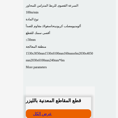
السرعة القصوى للربط المتزامن للمحاور
100m/min
نوع المادة
ألومنيوم
صلب كربوني
نحاس
فولاذ مقاوم للصدأ
أقصى سمك للقطع
≤50mm
منطقة المعالجة
1530x3050mm
1530x6100mm
160mmx6m
2030x4050
mm
2030x6100mm
240mm*6m
More parameters
قطع المقاطع المعدنية بالليزر
عرض الكل