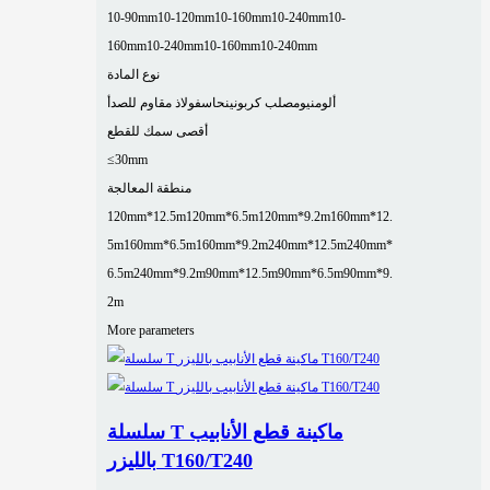
10-90mm
10-120mm
10-160mm
10-240mm
10-
160mm
10-240mm
10-160mm
10-240mm
نوع المادة
ألومنيوم
صلب كربوني
نحاس
فولاذ مقاوم للصدأ
أقصى سمك للقطع
≤30mm
منطقة المعالجة
120mm*12.5m
120mm*6.5m
120mm*9.2m
160mm*12.
5m
160mm*6.5m
160mm*9.2m
240mm*12.5m
240mm*
6.5m
240mm*9.2m
90mm*12.5m
90mm*6.5m
90mm*9.
2m
More parameters
سلسلة T ماكينة قطع الأنابيب
بالليزر T160/T240