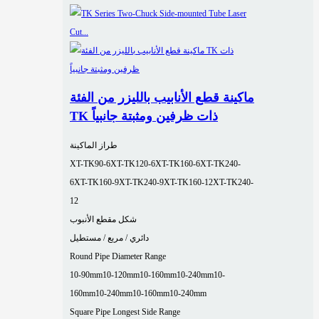
ماكينة قطع الأنابيب بالليزر من الفئة
TK ذات ظرفين ومثبتة جانبياً
طراز الماكينة
XT-TK90-6
XT-TK120-6
XT-TK160-6
XT-TK240-
6
XT-TK160-9
XT-TK240-9
XT-TK160-12
XT-TK240-
12
شكل مقطع الأنبوب
دائري / مربع / مستطيل
Round Pipe Diameter Range
10-90mm
10-120mm
10-160mm
10-240mm
10-
160mm
10-240mm
10-160mm
10-240mm
Square Pipe Longest Side Range