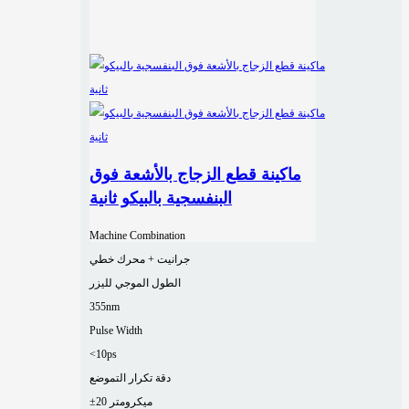
ماكينة قطع الزجاج بالأشعة فوق
البنفسجية بالبيكو ثانية
Machine Combination
جرانيت + محرك خطي
الطول الموجي لليزر
355nm
Pulse Width
<10ps
دقة تكرار التموضع
±20 ميكرومتر