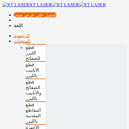
XT LASER
احصل على عرض سعر
اللغة
الرئيسية
المنتجات
قطع
الليزر
للصفائح
قطع
الأنابيب
بالليزر
قطع
الصفائح
والأنابيب
بالليزر
قطع
المقاطع
المعدنية
بالليزر
الأجهزة