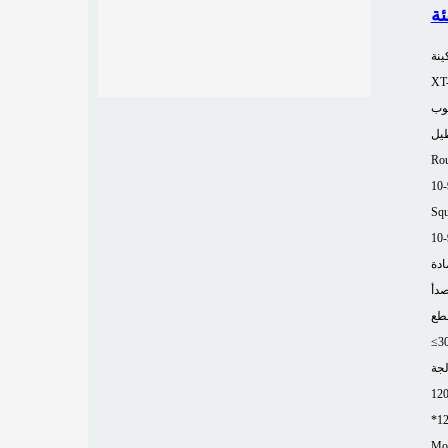
ينة
XT
وب
طيل
Rou
10
Squ
10
ادة
صدأ
طع
≤3
لجة
12
*1
Mor