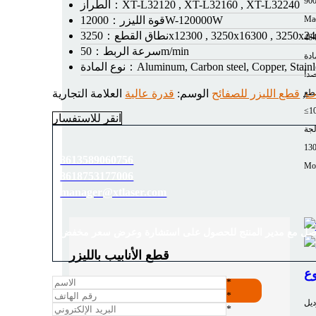
90
XT-L32120 , XT-L32160 , XT-L32240
الطراز：
Mac
12000W-120000W
قوة الليزر：
3250x12300 , 3250x16300 , 3250x2
نطاق القطع：
464
50m/min
سرعة الربط：
ادة
Aluminum, Carbon steel, Copper, Stainle
نوع المادة：
صدأ
طع
ت
,
قطع الليزر للصفائح
الوسم:
قدرة عالية
≤1
انقر للاستفسار
لجة
13
8613589060756
Mor
8618753177006
manager@xtlaser.com
قطع الأنابيب بالليزر
*
عرض الكل
*
ديل
*