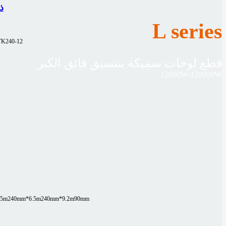
ماك
L series
TK240-12
قطع لوحات سميكة بتنسيق فائق الكبر
12000W-120000W
.5m
240mm*6.5m
240mm*9.2m
90mm