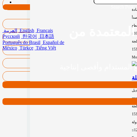
15
Search Post
ادة
صدأ
طع
Français
English
العربية
≤1
Русский
한국어
日本語
لجة
Português do Brasil
Español de
México
Türkçe
Tiếng Việt
15
Mor
ديل
gp
لجة
15
≤1