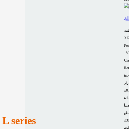
ينة
XT
Pow
15
Chu
Rou
tub
رار
ادة
صدأ
طع
L series
≤3
لجة