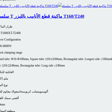
سلسلة T ماكينة قطع الأنابيب بالليزر T160/T240
طراز الماك
-T1606
XT-T2406
er Configuration
00-6000W
ck clamping range
nd tube: Φ10-Φ160mm, Square tube: □10-□160mm, Rectangular tube: Longest side ≤160mm
e: □10-□240mm, Rectangular tube: Long side ≤240mm
القابلية للتك
±0.03 ملم
نوع الم
ألومنيوم
صلب كربوني
نحاس
فولاذ مقاوم لل
أقصى سمك للق
0mm
منطقة المعا