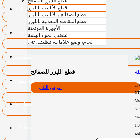
قطع الليزر للصفائح
قطع الأنابيب بالليزر
VR
قطع الصفائح والأنابيب بالليزر
قطع المقاطع المعدنية بالليزر
الأجهزة المؤتمتة
الخدمات
تشغيل المواد الهشة
لحام، وضع علامات، تنظيف، ثني
المدونة
قطع الليزر للصفائح
من نحن
ديل
عرض الكل
XT
Mac
اتصل بنا
82
Max
1.
US.Site
لجة