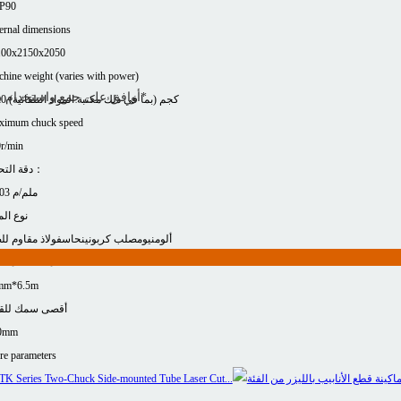
P90
ernal dimensions
100x2150x2050
hine weight (varies with power)
*
أوافق على جمع واستخدام ب
3800 كجم (بما في ذلك مكتبة المواد التلقائية)
ximum chuck speed
r/min
دقة التحديد：
±0.03 ملم/م
نوع الم
ألومنيوم
صلب كربوني
نحاس
فولاذ مقاوم لل
منطقة المعا
mm*6.5m
أقصى سمك للق
0mm
e parameters