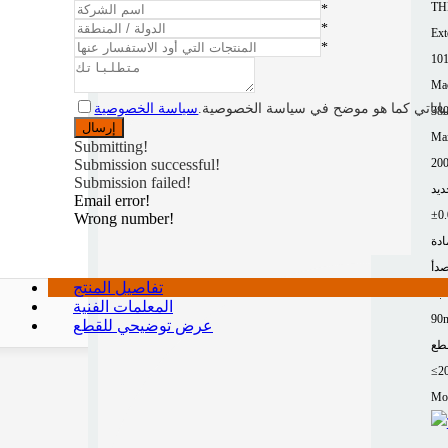
TH
*
*
Ext
*
10
Mac
ياناتي كما هو موضح في سياسة الخصوصية.
سياسة الخصوصية
Ma
Submitting!
200
Submission successful!
Submission failed!
Email error!
Wrong number!
ادة
صدأ
تفاصيل المنتج
لجة
المعلمات الفنية
90
عرض توضيحي للقطع
طع
≤2
Mor