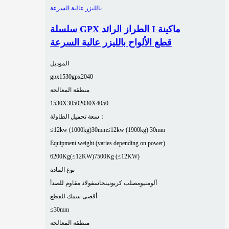
سلسلة GPX الطراز الرائد I ماكينة
قطع الألواح بالليزر عالية السرعة
الموديل
gpx1530
gpx2040
منطقة المعالجة
1530X3050
2030X4050
سعة تحميل الطاولة：
≤12kw (1000kg)30mm
≤12kw (1900kg) 30mm
Equipment weight (varies depending on power)
6200Kg(≤12KW)
7500Kg (≤12KW)
نوع المادة
ألومنيوم
صلب كربوني
نحاس
فولاذ مقاوم للصدأ
أقصى سمك للقطع
≤30mm
منطقة المعالجة