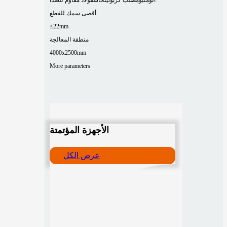
أقصى سمك للقطع
≤22mm
منطقة المعالجة
4000x2500mm
More parameters
الأجهزة المؤتمتة
عرض الكل