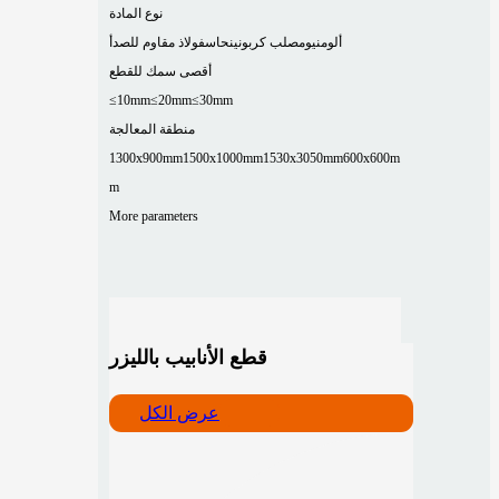
نوع المادة
ألومنيوم
صلب كربوني
نحاس
فولاذ مقاوم للصدأ
أقصى سمك للقطع
≤10mm
≤20mm
≤30mm
منطقة المعالجة
1300x900mm
1500x1000mm
1530x3050mm
600x600m
m
More parameters
قطع الأنابيب بالليزر
عرض الكل