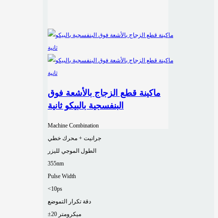
ماكينة قطع الزجاج بالأشعة فوق
البنفسجية بالبيكو ثانية
Machine Combination
جرانيت + محرك خطي
الطول الموجي لليزر
355nm
Pulse Width
<10ps
دقة تكرار التموضع
±20 ميكرومتر