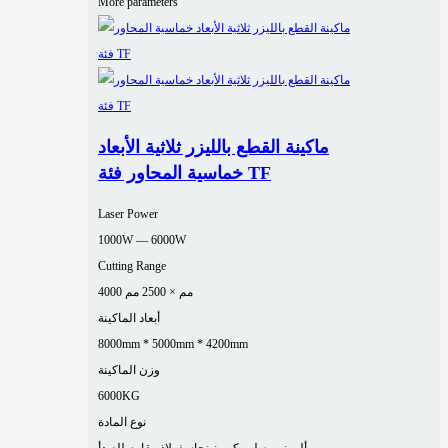
More parameters
ماكينة القطع بالليزر ثلاثية الأبعاد
خماسية المحاور فئة TF
Laser Power
1000W — 6000W
Cutting Range
4000 مم × 2500 مم
أبعاد الماكينة
8000mm * 5000mm * 4200mm
وزن الماكينة
6000KG
نوع المادة
ألومنيوم
صلب كربوني
نحاس
فولاذ مقاوم للصدأ