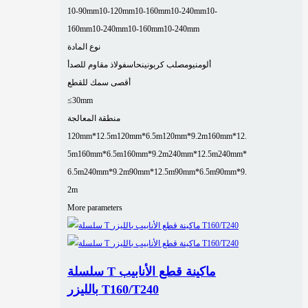
10-90mm
10-120mm
10-160mm
10-240mm
10-
160mm
10-240mm
10-160mm
10-240mm
نوع المادة
ألومنيوم
صلب كربوني
نحاس
فولاذ مقاوم للصدأ
أقصى سمك للقطع
≤30mm
منطقة المعالجة
120mm*12.5m
120mm*6.5m
120mm*9.2m
160mm*12.
5m
160mm*6.5m
160mm*9.2m
240mm*12.5m
240mm*
6.5m
240mm*9.2m
90mm*12.5m
90mm*6.5m
90mm*9.
2m
More parameters
سلسلة T ماكينة قطع الأنابيب
بالليزر T160/T240