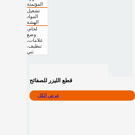
المؤتمتة
تشغيل
المواد
الهشة
لحام،
وضع
علامات،
تنظيف،
ثني
قطع الليزر للصفائح
عرض الكل