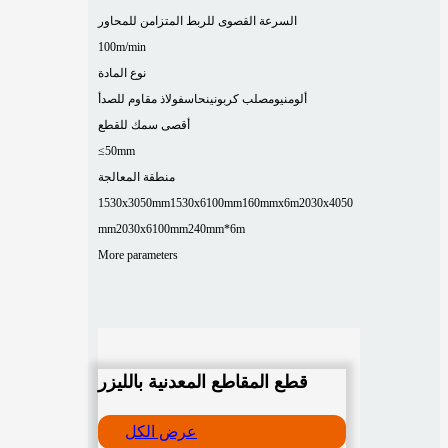
السرعة القصوى للربط المتزامن للمحاور
100m/min
نوع المادة
ألومنيوم
صلب كربوني
نحاس
فولاذ مقاوم للصدأ
أقصى سمك للقطع
≤50mm
منطقة المعالجة
1530x3050mm
1530x6100mm
160mmx6m
2030x4050
mm
2030x6100mm
240mm*6m
More parameters
قطع المقاطع المعدنية بالليزر
عرض الكل