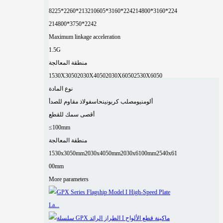
8225*2260*2132
10605*3160*2242
14800*3160*224
2
14800*3750*2242
Maximum linkage acceleration
1.5G
منطقة المعالجة
1530X3050
2030X4050
2030X6050
2530X6050
نوع المادة
ألومنيوم
صلب كربوني
نحاس
فولاذ مقاوم للصدأ
أقصى سمك للقطع
≤100mm
منطقة المعالجة
1530x3050mm
2030x4050mm
2030x6100mm
2540x61
00mm
More parameters