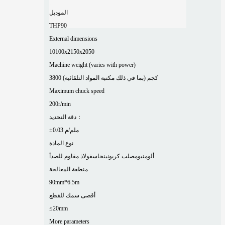
الموديل
THP90
External dimensions
10100x2150x2050
Machine weight (varies with power)
3800 كجم (بما في ذلك مكتبة المواد التلقائية)
Maximum chuck speed
200r/min
دقة التحديد：
±0.03 ملم/م
نوع المادة
ألومنيوم
صلب كربوني
نحاس
فولاذ مقاوم للصدأ
منطقة المعالجة
90mm*6.5m
أقصى سمك للقطع
≤20mm
More parameters