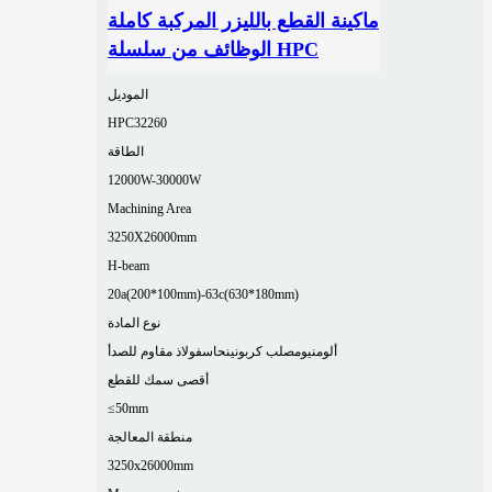
ماكينة القطع بالليزر المركبة كاملة
الوظائف من سلسلة HPC
الموديل
HPC32260
الطاقة
12000W-30000W
Machining Area
3250X26000mm
H-beam
20a(200*100mm)-63c(630*180mm)
نوع المادة
ألومنيوم
صلب كربوني
نحاس
فولاذ مقاوم للصدأ
أقصى سمك للقطع
≤50mm
منطقة المعالجة
3250x26000mm