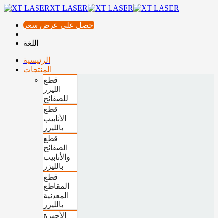
XT LASER
احصل على عرض سعر
اللغة
الرئيسية
المنتجات
قطع
الليزر
للصفائح
قطع
الأنابيب
بالليزر
قطع
الصفائح
والأنابيب
بالليزر
قطع
المقاطع
المعدنية
بالليزر
الأجهزة