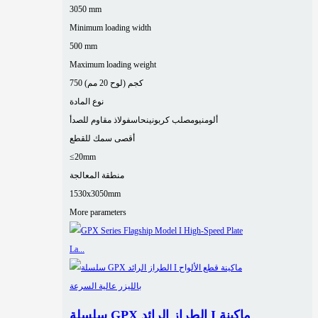
3050 mm
Minimum loading width
500 mm
Maximum loading weight
750 كجم (لوح 20 مم)
نوع المادة
ألومنيوم
صلب كربوني
نحاس
فولاذ مقاوم للصدأ
أقصى سمك للقطع
≤20mm
منطقة المعالجة
1530x3050mm
More parameters
سلسلة GPX الطراز الرائد I ماكينة