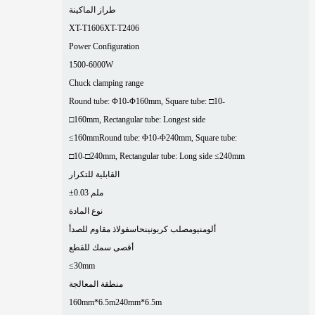
طراز الماكينة
XT-T1606
XT-T2406
Power Configuration
1500-6000W
Chuck clamping range
Round tube: Φ10-Φ160mm, Square tube: □10-
□160mm, Rectangular tube: Longest side
≤160mm
Round tube: Φ10-Φ240mm, Square tube:
□10-□240mm, Rectangular tube: Long side ≤240mm
القابلية للتكرار
±0.03 ملم
نوع المادة
ألومنيوم
صلب كربوني
نحاس
فولاذ مقاوم للصدأ
أقصى سمك للقطع
≤30mm
منطقة المعالجة
160mm*6.5m
240mm*6.5m