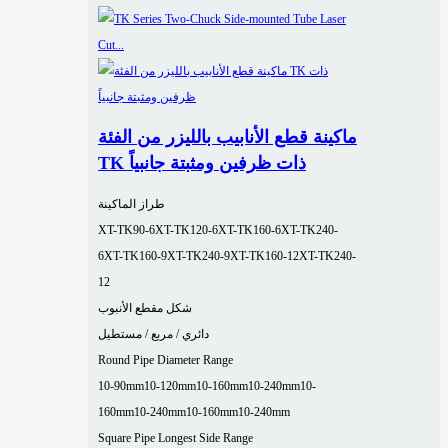
ماكينة قطع الأنابيب بالليزر من الفئة
TK ذات ظرفين ومثبتة جانبياً
طراز الماكينة
XT-TK90-6
XT-TK120-6
XT-TK160-6
XT-TK240-
6
XT-TK160-9
XT-TK240-9
XT-TK160-12
XT-TK240-
12
شكل مقطع الأنبوب
دائري / مربع / مستطيل
Round Pipe Diameter Range
10-90mm
10-120mm
10-160mm
10-240mm
10-
160mm
10-240mm
10-160mm
10-240mm
Square Pipe Longest Side Range