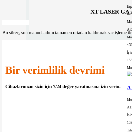
Equ
XT LASER GA ser
62
Mal
Al
Bu süreç, son manuel adımı tamamen ortadan kaldırarak sac işleme üre
Mak
≤3
İşl
15
Bir verimlilik devrimi
Mor
Cihazlarınızın sizin için 7/24 değer yaratmasına izin verin.
A 
Mo
'in üzerinde kullanım oranıyla, ekipman bekleme süresini ortadan kaldırıyor v
A1
İşl
15
Tab