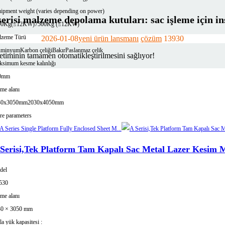
ipment weight (varies depending on power)
isi malzeme depolama kutuları: sac işleme için in
00Kg(≤12KW)
7500Kg (≤12KW)
zeme Türü
2026-01-08
yeni ürün lansmanı
çözüm
1393
0
üminyum
Karbon çeliği
Bakır
Paslanmaz çelik
timinin tamamen otomatikleştirilmesini sağlıyor!
simum kesme kalınlığı
0mm
eme alanı
30x3050mm
2030x4050mm
e parameters
Serisi,Tek Platform Tam Kapalı Sac Metal Lazer Kesim M
del
e besleme, kesme ve boşaltma işlemlerinin paralel olarak gerçekleştirilmesi saye
530
eme alanı
30 × 3050 mm
la yük kapasitesi :