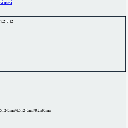
inesi
TK240-12
.5m
240mm*6.5m
240mm*9.2m
90mm