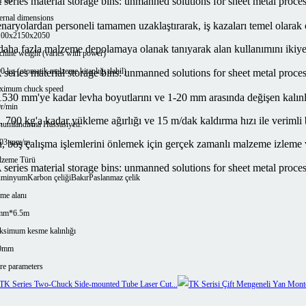
ernal dimensions
ryolardan personeli tamamen uzaklaştırarak, iş kazaları temel olarak or
100x2150x2050
t daha fazla malzeme depolamaya olanak tanıyarak alan kullanımını ikiye 
hine weight (varies with power)
0 kg (otomatik malzeme kitaplığı dahil)
ximum chuck speed
 mm'ye kadar levha boyutlarını ve 1-20 mm arasında değişen kalınlık
r/min
00 kg'a kadar yükleme ağırlığı ve 15 m/dak kaldırma hızı ile verimli bir
umlandırma Hassasiyeti:
,03 mm/m
u, boş çalışma işlemlerini önlemek için gerçek zamanlı malzeme izleme 
zeme Türü
üminyum
Karbon çeliği
Bakır
Paslanmaz çelik
eme alanı
mm*6.5m
simum kesme kalınlığı
0mm
e parameters