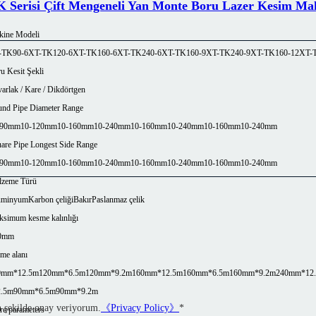
 Serisi Çift Mengeneli Yan Monte Boru Lazer Kesim Mak
ine Modeli
-TK90-6
XT-TK120-6
XT-TK160-6
XT-TK240-6
XT-TK160-9
XT-TK240-9
XT-TK160-12
XT-
u Kesit Şekli
arlak / Kare / Dikdörtgen
nd Pipe Diameter Range
-90mm
10-120mm
10-160mm
10-240mm
10-160mm
10-240mm
10-160mm
10-240mm
are Pipe Longest Side Range
-90mm
10-120mm
10-160mm
10-240mm
10-160mm
10-240mm
10-160mm
10-240mm
zeme Türü
üminyum
Karbon çeliği
Bakır
Paslanmaz çelik
simum kesme kalınlığı
0mm
eme alanı
0mm*12.5m
120mm*6.5m
120mm*9.2m
160mm*12.5m
160mm*6.5m
160mm*9.2m
240mm*12
2.5m
90mm*6.5m
90mm*9.2m
n şekilde onay veriyorum.
《Privacy Policy》
*
e parameters