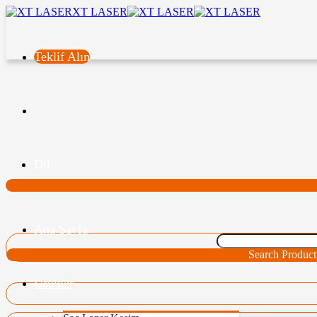
XT LASER
Teklif Alın
Dil
Ana Sayfa
Search Product
Ürünler