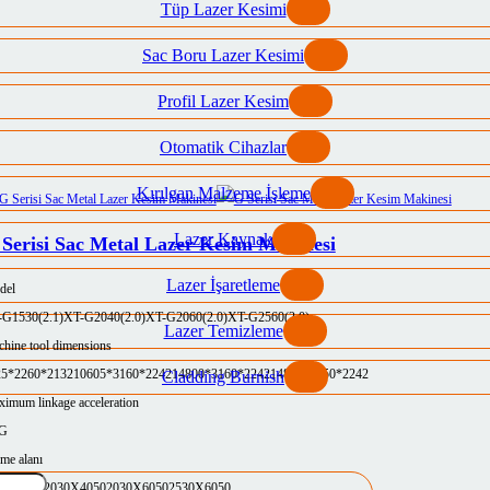
Tüp Lazer Kesimi
Sac Boru Lazer Kesimi
Profil Lazer Kesim
Otomatik Cihazlar
Kırılgan Malzeme İşleme
Lazer Kaynak
Serisi Sac Metal Lazer Kesim Makinesi
Lazer İşaretleme
del
-G1530(2.1)
XT-G2040(2.0)
XT-G2060(2.0)
XT-G2560(2.0)
Lazer Temizleme
hine tool dimensions
25*2260*2132
10605*3160*2242
14800*3160*2242
14800*3750*2242
Cladding Burnish
imum linkage acceleration
5G
eme alanı
30X3050
2030X4050
2030X6050
2530X6050