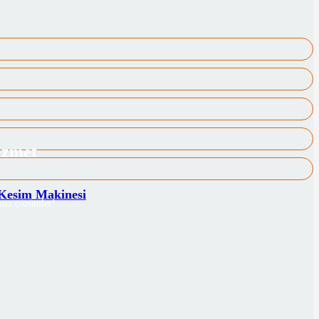
izmet
 Kesim Makinesi
sız çözümler!