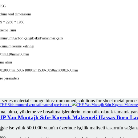
0KG
onatılan bu cihaz, üretim planlamasını otomatik olarak optimize eder ve ekipman
hine tool dimensions
9 * 2260 * 1950
zeme Türü
üminyum
Karbon çeliği
Bakır
Paslanmaz çelik
şlukları ortadan kaldırır, üç vardiyalı kesintisiz çalışmayı destekler ve üretim k
simum kesme kalınlığı
0mm
≤20mm
≤30mm
eme alanı
00x900mm
1500x1000mm
1530x3050mm
600x600mm
e parameters
rama, alma, yükleme ve boşaltma işlemlerini otomatik olarak tamamlaya
P Yan Montajlı Sıfır Kuyruk Malzemeli Hassas Boru La
e ise yıllık 500.000 yuan'ın üzerinde işçilik maliyeti tasarrufu sağlanar
del
P90