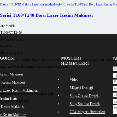
Serisi T160/T240 Boru Lazer Kesim Makinesi
ine Modeli
-T1606
XT-T2406
er Configuration
00-6000W
ck clamping range
GORISI
MÜŞTERI
B
nd tube: Φ10-Φ160mm, Square tube: □10-□160mm, Rectangular tube: Longest side ≤160mm
HIZMETLERI
e: □10-□240mm, Rectangular tube: Long side ≤240mm
rarlanabilirlik
 Kesim Makinesi
Video
,03 mm
r Kesim Makinesi
zeme Türü
Müşteri Desteği
u Lazer Kesim Makineleri
üminyum
Karbon çeliği
Bakır
Paslanmaz çelik
Satış Öncesi Destek
retim Hattı
simum kesme kalınlığı
Satış Sonrası Destek
 Kesim Makinesi
0mm
7/24 Müşteri Hizmetleri
eme alanı
er Kesim Makinesi