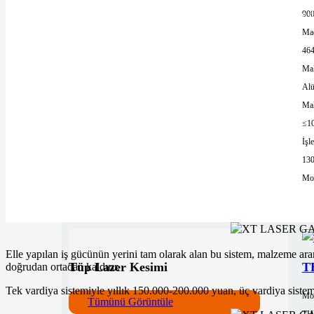
90
Akıllı bir beyin tarafından yönlendirilen ve yerleşik CypNumeric sistemiyle d
Mac
464
Mal
Al
Kesintisiz çalışma, insan kaynaklı aksaklıkları ve vardiya devir teslimindeki bo
Mak
≤1
İşl
13
Mor
Elle yapılan iş gücünün yerini tam olarak alan bu sistem, malzeme a
Tüp Lazer Kesimi
TH
doğrudan ortadan kaldırır.
Tek vardiya sistemiyle yıllık 150.000-200.000 yuan, üç vardiya sistemiyl
Mo
Tümünü Görüntüle
TH