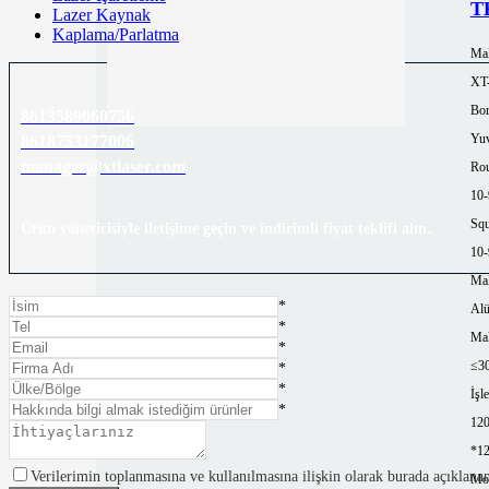
TK
Lazer Kaynak
Kaplama/Parlatma
Mak
XT
Bor
8613589060756
Yuv
8618753177006
manager@xtlaser.com
Rou
10
Squ
Ürün yöneticisiyle iletişime geçin ve indirimli fiyat teklifi alın.
.
10
Mal
*
Al
*
Mak
*
≤3
*
*
İşl
*
12
*1
Verilerimin toplanmasına ve kullanılmasına ilişkin olarak burada açıklana
Mor