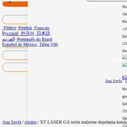
Search Post
Mal
Al
Mak
Türkçe
English
Français
≤1
Русский
한국어
日本語
İşl
العربية
Português do Brasil
15
Español de México
Tiếng Việt
Mor
Yüks
GP
Ana Sayfa
/
Mo
gp
İşl
15
Tab
Ana Sayfa
/
çözüm
/ XT LASER GA serisi malzeme depolama kutuları:
≤1