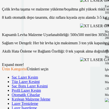
Ext
Çelik levha taşıma ve malzeme yükleme/boşaltma gibi yüksek riskli sena
10
8 katlı otomatik depo tasarımı, düz raflara kıyasla aynı alanda 3-5 ka
Mac
380
Ma
Kapsamlı Levha Malzeme Uyarlanabilirliği: 500x500 mm'den 3050x1530
200
Sağlam ve Dengeli: Her bir levha için maksimum 3 ton yük kapasitesi, 7
Kon
±0
Akıllı Hata Önleme ve Bağlantı Özelliği: 0 tek yaprak alma doğruluğ
Mal
Al
Expand more!
Ürün Kategorisi
Ürünleri seçin
İşl
90
Sac Lazer Kesim
Tüp Lazer Kesimi
Mak
Sac Boru Lazer Kesimi
≤2
Profil Lazer Kesim
Otomatik Cihazlar
Mor
Kırılgan Malzeme İşleme
Lazer Temizleme
Lazer İşaretleme