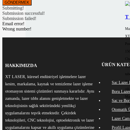
Submitting!
Submission successful!
T 
Submission failed!
Email error!
Wrong number!
Mak
XT
Pow
15
Chu
ÜRÜN KATE
HAKKIMIZDA
Rou
tub
XT LASER, küresel endüstriyel işletmelere lazer
Tek
Sac Lazer
kesim, markalama, kaynak ve temizleme lazer işleme
±0
otomasyon sistemi çözümleri sunmaya kararlıdır. Aynı
Boru Laze
Mal
zamanda, lazer tıbbı alanını genişletmekte ve lazer
Sac ve Bor
Al
teknolojisinin sağlık sektöründeki yenilikçi
Otomatik Ü
Mak
uygulamalarını teşvik etmektedir. Çekirdek
Lazer Cam
≤3
teknolojileri, CNC teknolojisi, optoelektronik ve lazer
İşl
uygulamalarını kapsar ve akıllı uygulama çözümlerine
Profil Laz