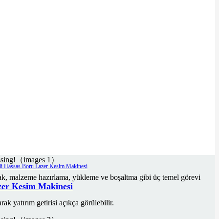
 çıktı kapasitesini en üst düzeye çıkarır.
apasitesini doğrudan artırır.
rak, malzeme hazırlama, yükleme ve boşaltma gibi üç temel görevi
zer Kesim Makinesi
ak yatırım getirisi açıkça görülebilir.