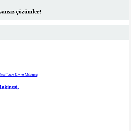
sansız çözümler!
akinesi,
sinde gerçekten kesintisiz ve verimli üretim sağlıyor.