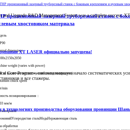
n and Upgrade R&D Management System was a complete success. XT LA
HP прецизионный лазерный труборезный станок с бок
улевым хвостовиком материала
дель
P90
ernal dimensions
 компании XT LASER официально запущена!
100x2150x2050
hine weight (varies with power)
cal Core Program», ознаменовавшую начало систематических ус
0 кг (включая автоматический склад материалов)
ставников и все стажеры.
ximum chuck speed
r/min
чность позиционирования：
,03 мм/м
в технологиях производства оборудования провинции Шаньд
 материала
юминий
Углеродистая сталь
Медь
Нержавеющая сталь
а обработки