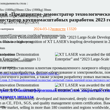
узоподъемность стола：
2kw (1000kg)30mm
≤12kw (1900kg) 30mm
ий «Предприятие-демонстратор технологически
ipment weight (varies depending on power)
онстратор крупномасштабных разработок 2023 го
00Kg(≤12KW)
7500Kg (≤12KW)
2024-03-12
новости
1332
0
 материала
юминий
Углеродистая сталь
Медь
Нержавеющая сталь
Innovation Demonstration Enterprise” and “2023 Large-Scale Developme
stry. This is a high recognition of XT LASER’s leapfrog development 
ксимальная толщина резки
0mm
а обработки
30x3050mm
2030x4050mm
e parameters
ь на предоставлении клиентам промышленного лазерного обору
 как металлообработка, фитнес-оборудование и электромобили, 
ологичного развития, а также ускоряя разработку новых высок
ерия A Одноплатформенный полностью закрытый стан
истового металла
has continuously developed and innovated, deeply cultivating the gl
 such as CE, FDA, SGS, and quality management system certification. Ba
дель：
he market, selling in more than 180 countries and regions worldwide,