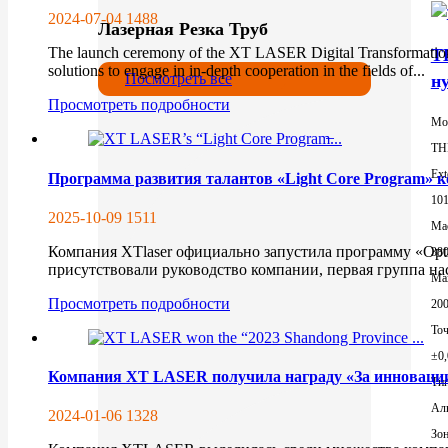
2024-07-04
1488
Лазерная Резка Труб
The launch ceremony of the XT LASER Digital Transformatio
T
solutions to engage in in-depth cooperation in the fields of...
Посмотреть все
н
Просмотреть подробности
Мо
TH
Ext
Программа развития талантов «Light Core Program»
10
2025-10-09
1511
Mac
Компания XTlaser официально запустила программу «Opti
380
присутствовали руководство компании, первая группа на
Ma
Просмотреть подробности
200
То
±0
Компания XT LASER получила награду «За инновации 
Тип
Ал
2024-01-06
1328
Зон