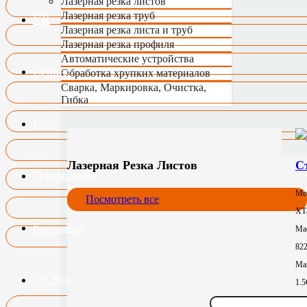
Лазерная резка листов
Лазерная резка труб
VR
Лазерная резка листа и труб
Лазерная резка профиля
Автоматические устройства
Сервис
Обработка хрупких материалов
Сварка, Маркировка, Очистка,
Гибка
Блог
Лазерная Резка Листов
С
О компании
Мо
Посмотреть все
XT
Контакты
Mac
82
Max
US.Site
1.
Зон