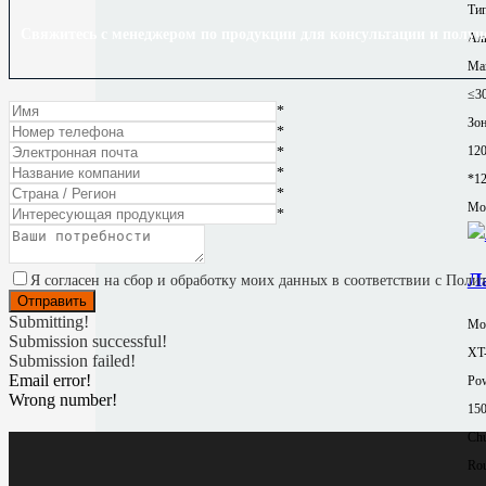
Тип
Свяжитесь с менеджером по продукции для консультации и получ
Ал
Ма
≤3
*
Зон
*
12
*
*
*1
*
Mor
*
Л
Я согласен на сбор и обработку моих данных в соответствии с Пол
Submitting!
Мод
Submission successful!
XT
Submission failed!
Email error!
Pow
Wrong number!
15
Chu
Rou