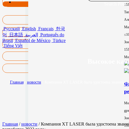
Search Post
15
Тип
Ал
Ма
Русский
English
Français
한국
어
日本語
العربية
Português do
≤1
Brasil
Español de México
Türkçe
Зон
Tiếng Việt
15
Mor
Высокое кач
Главная
/
новости
/ Компания XT LASER была удостоена званий «Пр
Ф
р
Мо
gp
Зон
Главная
/
новости
/ Компания XT LASER была удостоена звани
15