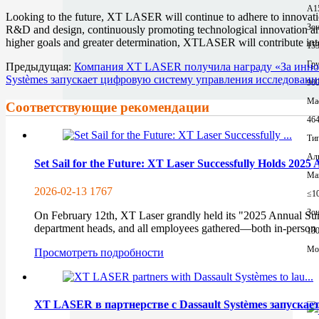
A1
Looking to the future, XT LASER will continue to adhere to innovation
Зон
R&D and design, continuously promoting technological innovation and 
higher goals and greater determination, XTLASER will contribute inte
153
Гр
Предыдущая:
Компания XT LASER получила награду «За иннов
Systèmes запускает цифровую систему управления исследовани
90
Mac
Соответствующие рекомендации
464
Тип
Ал
Set Sail for the Future: XT Laser Successfully Holds 20
Ма
2026-02-13
1767
≤1
Зон
On February 12th, XT Laser grandly held its "2025 Annual 
department heads, and all employees gathered—both in-person a
13
Mor
Просмотреть подробности
XT LASER в партнерстве с Dassault Systèmes запуска