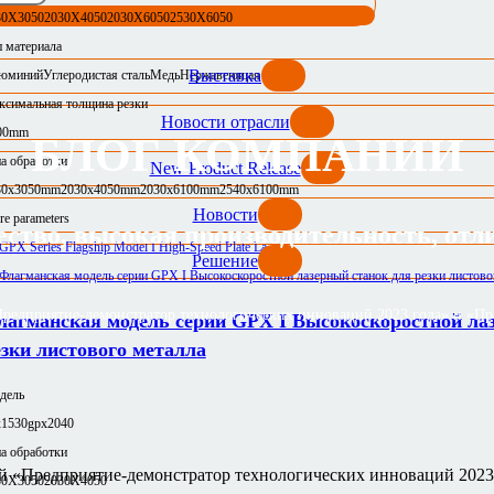
30X3050
2030X4050
2030X6050
2530X6050
 материала
Выставка
юминий
Углеродистая сталь
Медь
Нержавеющая сталь
ксимальная толщина резки
Новости отрасли
00mm
БЛОГ КОМПАНИИ
а обработки
New Product Release
30x3050mm
2030x4050mm
2030x6100mm
2540x6100mm
Новости
e parameters
ество, высокая производительность, отл
Решение
едприятие-демонстратор технологических инноваций 2023 года» и «Пре
лагманская модель серии GPX I Высокоскоростной ла
езки листового металла
дель
x1530
gpx2040
а обработки
й «Предприятие-демонстратор технологических инноваций 2023
30X3050
2030X4050