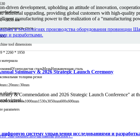
530
-driven development, upholding an attitude of innovation, cooperation,
а обработки
industrial upgrading, providing global customers with high-quality pro
lligent manufacturing power to the realization of a “manufacturing pow
0 × 3050 мм
узоподъемность стола：
ации в технологиях производства оборудования провинции Шан
ями и разработками.
0KG
hine tool dimensions
9 * 2260 * 1950
 материала
юминий
Углеродистая сталь
Медь
Нержавеющая сталь
25 Annual Summary & 2026 Strategic Launch Ceremony
ксимальная толщина резки
0mm
≤20mm
≤30mm
а обработки
Summary & Commendation and 2026 Strategic Launch Conference" at t
nd virtual...
00x900mm
1500x1000mm
1530x3050mm
600x600mm
e parameters
ет цифровую систему управления исследованиями и разработк