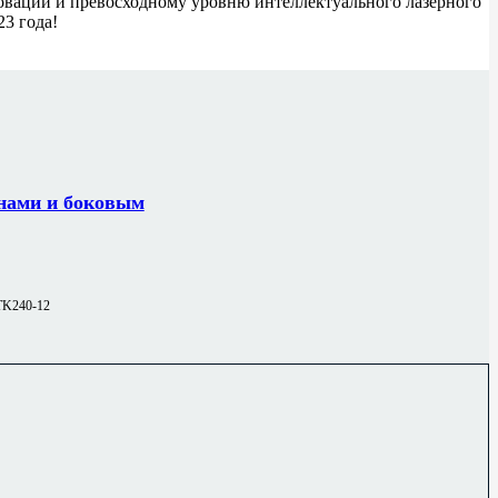
ваций и превосходному уровню интеллектуального лазерного
3 года!
онами и боковым
TK240-12