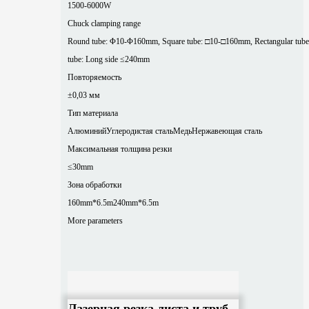
1500-6000W
Chuck clamping range
Round tube: Φ10-Φ160mm, Square tube: □10-□160mm, Rectangular tube
tube: Long side ≤240mm
Повторяемость
±0,03 мм
Тип материала
Алюминий
Углеродистая сталь
Медь
Нержавеющая сталь
Максимальная толщина резки
≤30mm
Зона обработки
160mm*6.5m
240mm*6.5m
More parameters
Лазерная резка листа и труб