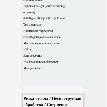
Equipment weight (varies depending
on power)
6200Kg(≤12KW)
7500Kg (≤12KW)
Тип материала
Алюминий
Углеродистая
сталь
Медь
Нержавеющая сталь
Максимальная толщина резки
≤30mm
Зона обработки
1530x3050mm
2030x4050mm
More parameters
Резка стекла / Пескоструйная
обработка / Сверление