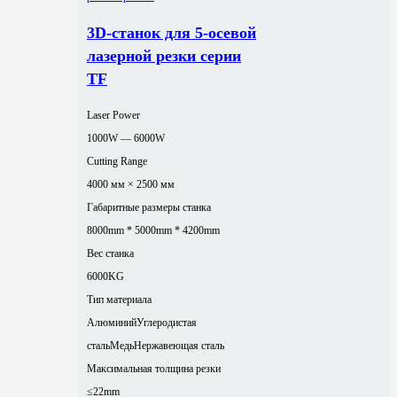
3D-станок для 5-осевой
лазерной резки серии
TF
Laser Power
1000W — 6000W
Cutting Range
4000 мм × 2500 мм
Габаритные размеры станка
8000mm * 5000mm * 4200mm
Вес станка
6000KG
Тип материала
Алюминий
Углеродистая
сталь
Медь
Нержавеющая сталь
Максимальная толщина резки
≤22mm