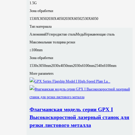
1.5G
Зона обработки
1530X3050
2030X4050
2030X6050
2530X6050
Тип материала
Алюминий
Углеродистая сталь
Медь
Нержавеющая сталь
Максимальная толщина резки
≤100mm
Зона обработки
1530x3050mm
2030x4050mm
2030x6100mm
2540x6100mm
More parameters
Флагманская модель серии GPX I
Высокоскоростной лазерный станок для
резки листового металла