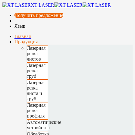
XT LASER
Получить предложение
Язык
Главная
Продукция
Лазерная
резка
листов
Лазерная
резка
труб
Лазерная
резка
листа и
труб
Лазерная
резка
профиля
Автоматические
устройства
Обработка