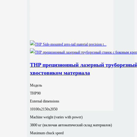
THP прецизионный лазерный труборезный
хвостовиком материала
Модель
THP90
External dimensions
10100x2150x2050
Machine weight (varies with power)
3800 кг (включая автоматический склад материалов)
Maximum chuck speed