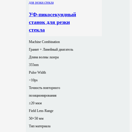
УФ-пикосекундный
станок для резки
стекла
Machine Combination
Гранит + Линейный двигатель
Длина волны лазера
355nm
Pulse Width
<10ps
Точность повторного
позиционирования
±20 мкм
Field Lens Range
50×50 мм
Тип материала