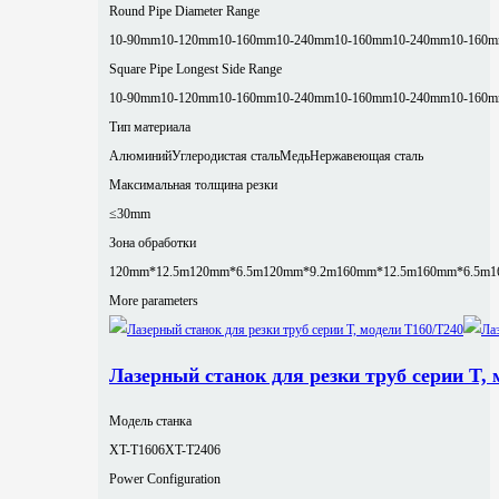
Round Pipe Diameter Range
10-90mm
10-120mm
10-160mm
10-240mm
10-160mm
10-240mm
10-160
Square Pipe Longest Side Range
10-90mm
10-120mm
10-160mm
10-240mm
10-160mm
10-240mm
10-160
Тип материала
Алюминий
Углеродистая сталь
Медь
Нержавеющая сталь
Максимальная толщина резки
≤30mm
Зона обработки
120mm*12.5m
120mm*6.5m
120mm*9.2m
160mm*12.5m
160mm*6.5m
1
More parameters
Лазерный станок для резки труб серии T, 
Модель станка
XT-T1606
XT-T2406
Power Configuration