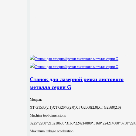
Станок для лазерной резки листового
металла серии G
Модель
XT-G1530(2.1)
XT-G2040(2.0)
XT-G2060(2.0)
XT-G2560(2.0)
Machine tool dimensions
8225*2260*2132
10605*3160*2242
14800*3160*2242
14800*3750*224
Maximum linkage acceleration