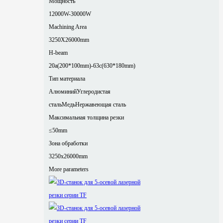
Мощность
12000W-30000W
Machining Area
3250X26000mm
H-beam
20a(200*100mm)-63c(630*180mm)
Тип материала
Алюминий
Углеродистая
сталь
Медь
Нержавеющая сталь
Максимальная толщина резки
≤50mm
Зона обработки
3250x26000mm
More parameters