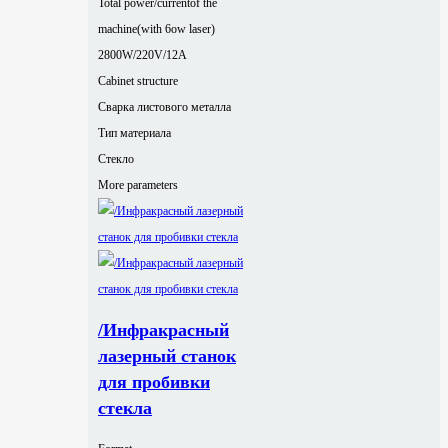
Total power/currentof the
machine(with 6ow laser)
2800W/220V/12A
Cabinet structure
Сварка листового металла
Тип материала
Стекло
More parameters
/Инфракрасный
лазерный станок
для пробивки
стекла