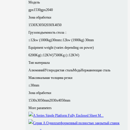
Модель
gpx1530
gpx2040
Зона обработки
1530X3050
2030X4050
Грузоподъемность стола：
≤12kw (1000kg)30mm
≤12kw (1900kg) 30mm
Equipment weight (varies depending on power)
6200Kg(≤12KW)
7500Kg (≤12KW)
Тип материала
Алюминий
Углеродистая сталь
Медь
Нержавеющая сталь
Максимальная толщина резки
≤30mm
Зона обработки
1530x3050mm
2030x4050mm
More parameters