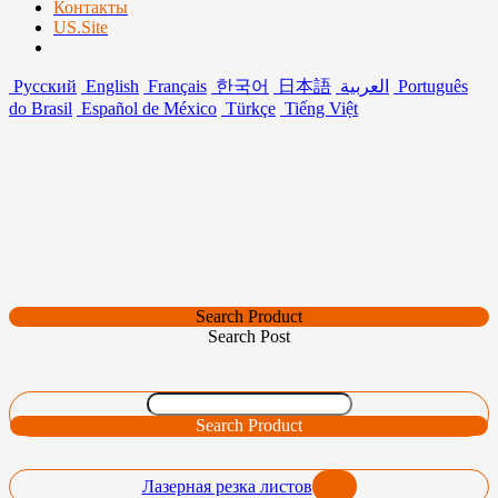
Контакты
US.Site
Русский
English
Français
한국어
日本語
العربية
Português
do Brasil
Español de México
Türkçe
Tiếng Việt
Search Product
Search Post
Search Product
Лазерная резка листов