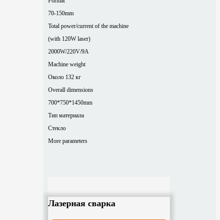
Format
70-150mm
Total power/current of the machine
(with 120W laser)
2000W/220V/9A
Machine weight
Около 132 кг
Overall dimensions
700*750*1450mm
Тип материала
Стекло
More parameters
Лазерная сварка