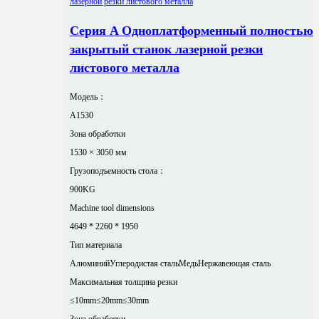
Серия A Одноплатформенный полностью
закрытый станок лазерной резки
листового металла
Модель：
A1530
Зона обработки
1530 × 3050 мм
Грузоподъемность стола：
900KG
Machine tool dimensions
4649 * 2260 * 1950
Тип материала
Алюминий
Углеродистая сталь
Медь
Нержавеющая сталь
Максимальная толщина резки
≤10mm
≤20mm
≤30mm
Зона обработки