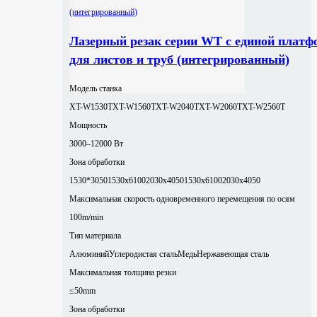
Лазерный резак серии WT с единой платф
для листов и труб (интегрированный)
Модель станка
XT-W1530T
XT-W1560T
XT-W2040T
XT-W2060T
XT-W2560T
Мощность
3000–12000 Вт
Зона обработки
1530*3050
1530x6100
2030x4050
1530x6100
2030x4050
Максимальная скорость одновременного перемещения по осям
100m/min
Тип материала
Алюминий
Углеродистая сталь
Медь
Нержавеющая сталь
Максимальная толщина резки
≤50mm
Зона обработки