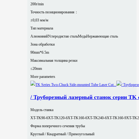
200r/min
Точность позиционирования：
±0,03 мм/м
Тип материала
Алюминий
Углеродистая сталь
Медь
Нержавеющая сталь
Зона обработки
90mm*6.5m
Максимальная толщина резки
≤20mm
More parameters
/ Труборезный лазерный станок серии TK
Модель станка
XT-TK90-6
XT-TK120-6
XT-TK160-6
XT-TK240-6
XT-TK160-9
XT-TK2
Форма поперечного сечения трубы
Круглый / Квадратный / Прямоугольный