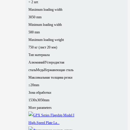
< 2 шт.
Maximum loading width
3050 mm
Minimum loading width
500 mm
Maximum loading weight
750 кг (лист 20 мм)
Тип материала
Алюминий
Углеродистая
сталь
Медь
Нержавеющая сталь
Максимальная толщина резки
≤20mm
Зона обработки
1530x3050mm
More parameters