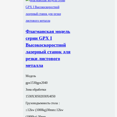
Флагманская модель
серии GPX I
Высокоскоростной
лазерный станок для
резки листового
металла
Модель
gpx1530
gpx2040
Зона обработки
1530X3050
2030X4050
Грузоподъемность стола：
≤12kw (1000kg)30mm
≤12kw
(1900kg) 30mm