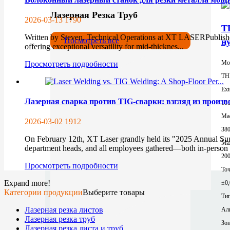
Лазерная Резка Труб
2026-03-13
1790
T
Written by Steven, Technical Operations at XT LASERPublishe
Посмотреть все
н
offering exceptional versatility for mid-thicknes...
Мо
Просмотреть подробности
TH
Ext
Лазерная сварка против TIG-сварки: взгляд из произво
10
Mac
2026-03-02
1912
380
On February 12th, XT Laser grandly held its "2025 Annual 
Ma
department heads, and all employees gathered—both in-person a
200
Просмотреть подробности
То
Expand more!
±0
Категории продукции
Выберите товары
Тип
Лазерная резка листов
Ал
Лазерная резка труб
Зон
Лазерная резка листа и труб