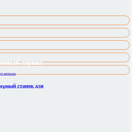
ичный сервис
кафов.
зерный станок для