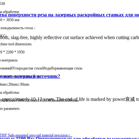
530
а обработки
тва поверхности реза на лазерных раскройных станках для м
0 × 3050 мм
узоподъемность стола：
0KG
 smooth, slag-free, highly reflective cut surface achieved when cutting 
hine tool dimensions
9 * 2260 * 1950
 материала
юминий
Углеродистая сталь
Медь
Нержавеющая сталь
лужит лазерный источник?
ксимальная толщина резки
0mm
≤20mm
≤30mm
а обработки
rs, approximately 10-12 years. The end of life is marked by power衰减 to 
00x900mm
1500x1000mm
1530x3050mm
600x600mm
e parameters
ностью 1500 Вт: Оптимизирован для обработки высокоотра