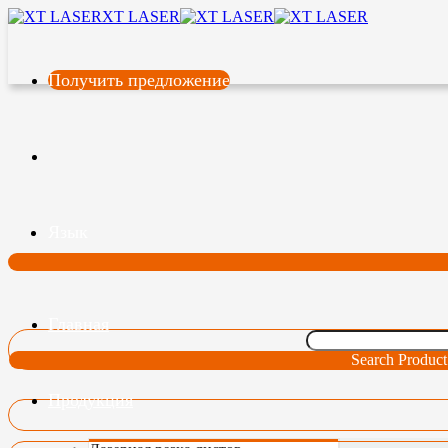
XT LASER
Получить предложение
Язык
Главная
Search Product
Продукция