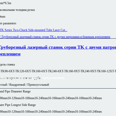
mm*6.5m
ксимальная толщина резки
0mm
e parameters
 Труборезный лазерный станок серии TK с двумя патр
реплением
ель станка
-TK90-6
XT-TK120-6
XT-TK160-6
XT-TK240-6
XT-TK160-9
XT-TK240-9
XT-TK160-12
XT-
ения выгодного ценового предложения.
.
ма поперечного сечения трубы
глый / Квадратный / Прямоугольный
nd Pipe Diameter Range
-90mm
10-120mm
10-160mm
10-240mm
10-160mm
10-240mm
10-160mm
10-240mm
are Pipe Longest Side Range
-90mm
10-120mm
10-160mm
10-240mm
10-160mm
10-240mm
10-160mm
10-240mm