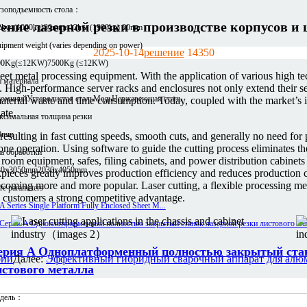
узоподъемность стола：
ние лазерной резки в производстве корпусов и
2kw (1000kg)30mm
≤12kw (1900kg) 30mm
ipment weight (varies depending on power)
2025-10-14
решение
1435
0
00Kg(≤12KW)
7500Kg (≤12KW)
et metal processing equipment. With the application of various high tec
 материала
 High-performance server racks and enclosures not only extend their ser
юминий
Углеродистая сталь
Медь
Нержавеющая сталь
material waste and time consumption. Today, coupled with the market’s i
ate.
ксимальная толщина резки
0mm
esulting in fast cutting speeds, smooth cuts, and generally no need for po
e operation. Using software to guide the cutting process eliminates the
а обработки
om equipment, safes, filing cabinets, and power distribution cabinets c
30x3050mm
2030x4050mm
pieces greatly improves production efficiency and reduces production c
becoming more and more popular. Laser cutting, a flexible processing met
e parameters
 customers a strong competitive advantage.
ерия A Одноплатформенный полностью закрытый стан
рии
Далее:
Эффективный гибридный сварочный аппарат для алюм
истового металла
дель：