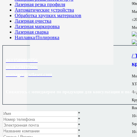
90
Лазерная резка профиля
Автоматические устройства
Ма
Обработка хрупких материалов
≤2
Лазерная очистка
Лазерная маркировка
Mor
Лазерная сварка
Наплавка/Полировка
/
8613589060756
к
8618753177006
manager@xtlaser.com
Мод
XT
Свяжитесь с менеджером по продукции для консультации и получ
Фор
Кру
Rou
*
10
*
Squ
*
*
10
*