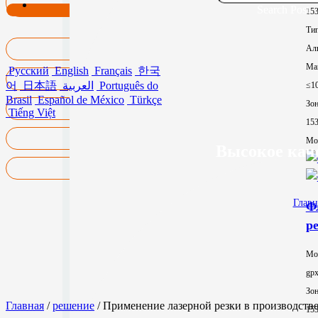
Search Post
15
Тип
Ал
Ма
Русский
English
Français
한국
어
日本語
العربية
Português do
≤1
Brasil
Español de México
Türkçe
Зон
Tiếng Việt
15
Mor
Высокое кач
Главн
Ф
р
Мо
gp
Зон
Главная
/
решение
/ Применение лазерной резки в производстве
15