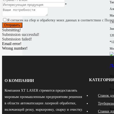
Тип
*
Ал
Ма
Я согласен на сбор и обработку моих данных в соответствии с Пол
≤3
Зон
Submitting!
Submission successful!
12
Submission failed!
*1
Email error!
Wrong number!
Mor
Л
Мод
КАТЕГОРИЯ
О КОМПАНИИ
XT
Pow
Компания XT LASER стремится предоставлять
Станок дл
15
мировым промышленным предприятиям решения
Chu
в области автоматизации лазерной обработки,
Труборезн
Rou
включающей резку, маркировку, сварку и очистку.
Станки дл