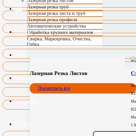
Лазерная резка листов
Лазерная резка труб
VR
Лазерная резка листа и труб
Лазерная резка профиля
Автоматические устройства
Сервис
Обработка хрупких материалов
Сварка, Маркировка, Очистка,
Гибка
Блог
Лазерная Резка Листов
С
О компании
Мо
Посмотреть все
XT
Контакты
Mac
82
Max
US.Site
1.
Зон