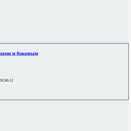
онами и боковым
TK240-12