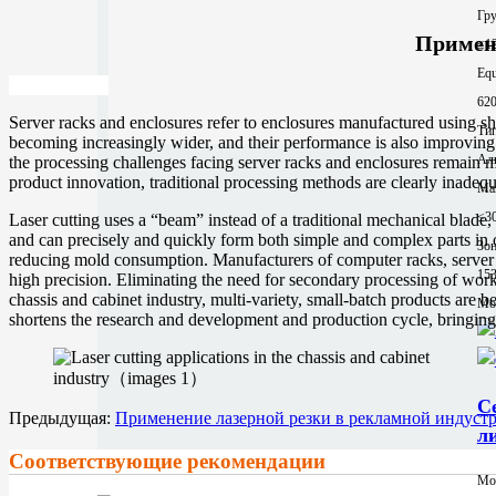
Гр
Примене
≤1
Equ
62
Server racks and enclosures refer to enclosures manufactured using she
Тип
becoming increasingly wider, and their performance is also improving.
Ал
the processing challenges facing server racks and enclosures remain 
product innovation, traditional processing methods are clearly inadequ
Ма
≤3
Laser cutting uses a “beam” instead of a traditional mechanical blade, r
and can precisely and quickly form both simple and complex parts in on
Зон
reducing mold consumption. Manufacturers of computer racks, server ro
15
high precision. Eliminating the need for secondary processing of work
chassis and cabinet industry, multi-variety, small-batch products are 
Mor
shortens the research and development and production cycle, bringing
С
Предыдущая:
Применение лазерной резки в рекламной индуст
л
Соответствующие рекомендации
Мо