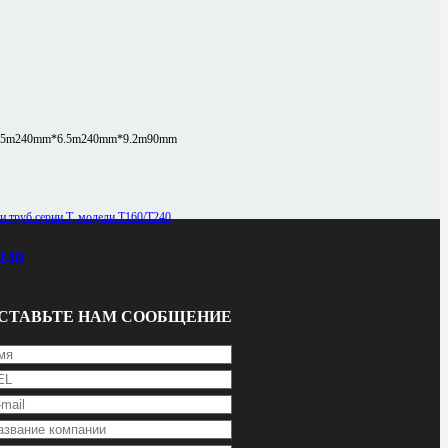
.5m
240mm*6.5m
240mm*9.2m
90mm
240
СТАВЬТЕ НАМ СООБЩЕНИЕ
Round tube: Φ10-Φ240mm, Square