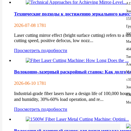
A1
Зон
Технические подходы к достижению зеркального качес
153
2026-07-08
1781
Гр
90
Laser cutting mirror effect (bright surface cutting) refers to a
cutting speed, positive defocus, low nozz...
Mac
464
Просмотреть подробности
Тип
Ал
Волоконно-лазерный раскройный станок: Как долго с
Ма
≤1
2026-06-10
1781
Зон
Industrial-grade fiber lasers have a design life of 100,000 hou
13
and humidity, 30%-60% load operation, and re...
Mor
Просмотреть подробности
Волоконный лазерный станок для резки металла мощ