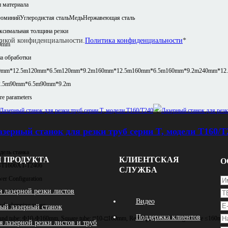
 материала
юминий
Углеродистая сталь
Медь
Нержавеющая сталь
ксимальная толщина резки
итикой конфиденциальности.
Политика конфиденциальности
*
0mm
а обработки
0mm*12.5m
120mm*6.5m
120mm*9.2m
160mm*12.5m
160mm*6.5m
160mm*9.2m
240mm*12
2.5m
90mm*6.5m
90mm*9.2m
e parameters
азерный станок для резки труб серии T, модели T160/T
ель станка
 ПРОДУКТА
КЛИЕНТСКАЯ
О
-T1606
XT-T2406
СЛУЖБА
er Configuration
я лазерной резки листов
00-6000W
Видео
ck clamping range
ый лазерный станок
Поддержка клиентов
nd tube: Φ10-Φ160mm, Square tube: □10-□160mm, Rectangular tube: Longest side ≤160mm
я лазерной резки листов и труб