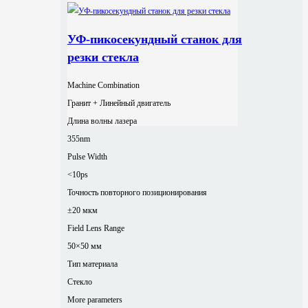
УФ-пикосекундный станок для
резки стекла
Machine Combination
Гранит + Линейный двигатель
Длина волны лазера
355nm
Pulse Width
<10ps
Точность повторного позиционирования
±20 мкм
Field Lens Range
50×50 мм
Тип материала
Стекло
More parameters