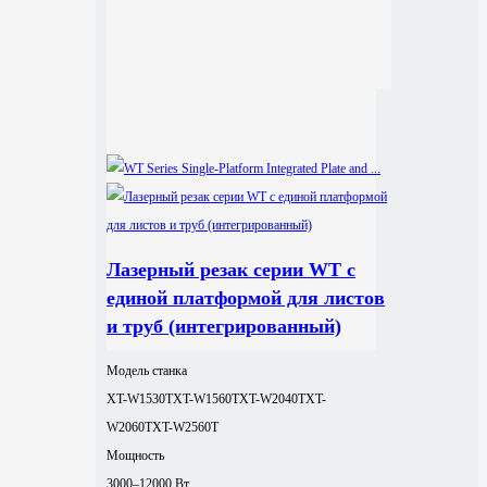
Лазерный резак серии WT с
единой платформой для листов
и труб (интегрированный)
Модель станка
XT-W1530T
XT-W1560T
XT-W2040T
XT-
W2060T
XT-W2560T
Мощность
3000–12000 Вт