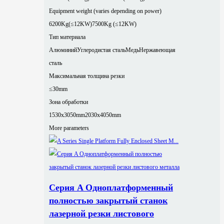
Equipment weight (varies depending on power)
6200Kg(≤12KW)
7500Kg (≤12KW)
Тип материала
Алюминий
Углеродистая сталь
Медь
Нержавеющая
сталь
Максимальная толщина резки
≤30mm
Зона обработки
1530x3050mm
2030x4050mm
More parameters
Серия A Одноплатформенный
полностью закрытый станок
лазерной резки листового