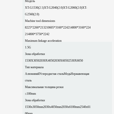
Модель
XT-G1530(2.1)
XT-G2040(2.0)
XT-G2060(2.0)
XT-
G2560(2.0)
Machine tool dimensions
8225*2260*2132
10605*3160*2242
14800*3160*224
2
14800*3750*2242
Maximum linkage acceleration
1.5G
Зона обработки
1530X3050
2030X4050
2030X6050
2530X6050
Тип материала
Алюминий
Углеродистая сталь
Медь
Нержавеющая
сталь
Максимальная толщина резки
≤100mm
Зона обработки
1530x3050mm
2030x4050mm
2030x6100mm
2540x61
00mm