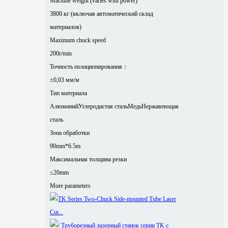
Machine weight (varies with power)
3800 кг (включая автоматический склад
материалов)
Maximum chuck speed
200r/min
Точность позиционирования：
±0,03 мм/м
Тип материала
Алюминий
Углеродистая сталь
Медь
Нержавеющая
сталь
Зона обработки
90mm*6.5m
Максимальная толщина резки
≤20mm
More parameters