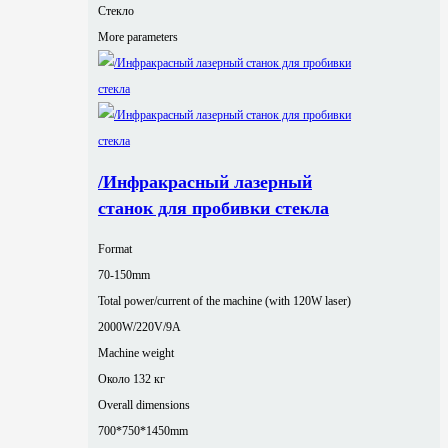
Стекло
More parameters
/Инфракрасный лазерный
станок для пробивки стекла
Format
70-150mm
Total power/current of the machine (with 120W laser)
2000W/220V/9A
Machine weight
Около 132 кг
Overall dimensions
700*750*1450mm