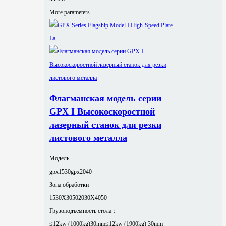
More parameters
Флагманская модель серии
GPX I Высокоскоростной
лазерный станок для резки
листового металла
Модель
gpx1530
gpx2040
Зона обработки
1530X3050
2030X4050
Грузоподъемность стола：
≤12kw (1000kg)30mm
≤12kw (1900kg) 30mm