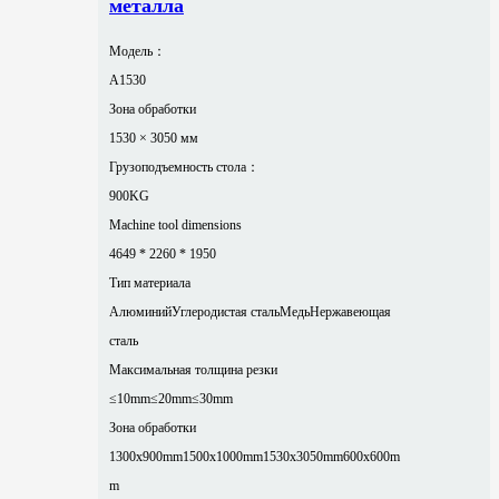
металла
Модель：
A1530
Зона обработки
1530 × 3050 мм
Грузоподъемность стола：
900KG
Machine tool dimensions
4649 * 2260 * 1950
Тип материала
Алюминий
Углеродистая сталь
Медь
Нержавеющая
сталь
Максимальная толщина резки
≤10mm
≤20mm
≤30mm
Зона обработки
1300x900mm
1500x1000mm
1530x3050mm
600x600m
m