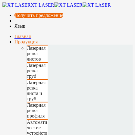
XT LASER
Получить предложение
Язык
Главная
Продукция
Лазерная
резка
листов
Лазерная
резка
труб
Лазерная
резка
листа и
труб
Лазерная
резка
профиля
Автомати
ческие
устройств