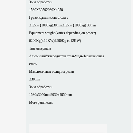
Зона обработки
1530X3050
2030X4050
Грузоподъемность стола：
≤12kw (1000kg)30mm
≤12kw (1900kg) 30mm
Equipment weight (varies depending on power)
6200Kg(≤12KW)
7500Kg (≤12KW)
Тип материала
Алюминий
Углеродистая сталь
Медь
Нержавеющая
сталь
Максимальная толщина резки
≤30mm
Зона обработки
1530x3050mm
2030x4050mm
More parameters