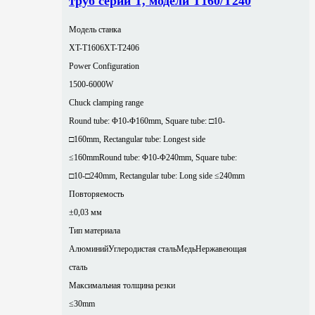
труб серии T, модели T160/T240
Модель станка
XT-T1606
XT-T2406
Power Configuration
1500-6000W
Chuck clamping range
Round tube: Φ10-Φ160mm, Square tube: □10-
□160mm, Rectangular tube: Longest side
≤160mm
Round tube: Φ10-Φ240mm, Square tube:
□10-□240mm, Rectangular tube: Long side ≤240mm
Повторяемость
±0,03 мм
Тип материала
Алюминий
Углеродистая сталь
Медь
Нержавеющая
сталь
Максимальная толщина резки
≤30mm