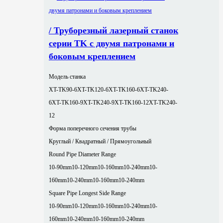
/ Труборезный лазерный станок
серии TK с двумя патронами и
боковым креплением
Модель станка
XT-TK90-6
XT-TK120-6
XT-TK160-6
XT-TK240-
6
XT-TK160-9
XT-TK240-9
XT-TK160-12
XT-TK240-
12
Форма поперечного сечения трубы
Круглый / Квадратный / Прямоугольный
Round Pipe Diameter Range
10-90mm
10-120mm
10-160mm
10-240mm
10-
160mm
10-240mm
10-160mm
10-240mm
Square Pipe Longest Side Range
10-90mm
10-120mm
10-160mm
10-240mm
10-
160mm
10-240mm
10-160mm
10-240mm