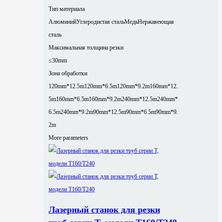
Тип материала
Алюминий
Углеродистая сталь
Медь
Нержавеющая
сталь
Максимальная толщина резки
≤30mm
Зона обработки
120mm*12.5m
120mm*6.5m
120mm*9.2m
160mm*12.
5m
160mm*6.5m
160mm*9.2m
240mm*12.5m
240mm*
6.5m
240mm*9.2m
90mm*12.5m
90mm*6.5m
90mm*9.
2m
More parameters
Лазерный станок для резки