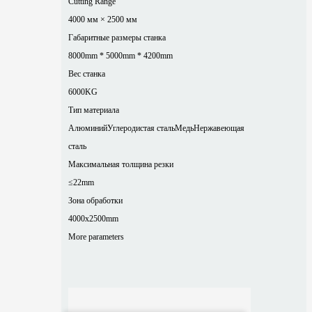
Cutting Range
4000 мм × 2500 мм
Габаритные размеры станка
8000mm * 5000mm * 4200mm
Вес станка
6000KG
Тип материала
Алюминий
Углеродистая сталь
Медь
Нержавеющая
сталь
Максимальная толщина резки
≤22mm
Зона обработки
4000x2500mm
More parameters