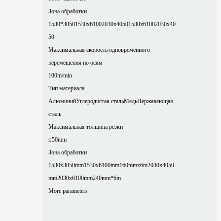
Зона обработки
1530*3050
1530x6100
2030x4050
1530x6100
2030x40
50
Максимальная скорость одновременного
перемещения по осям
100m/min
Тип материала
Алюминий
Углеродистая сталь
Медь
Нержавеющая
сталь
Максимальная толщина резки
≤50mm
Зона обработки
1530x3050mm
1530x6100mm
160mmx6m
2030x4050
mm
2030x6100mm
240mm*6m
More parameters