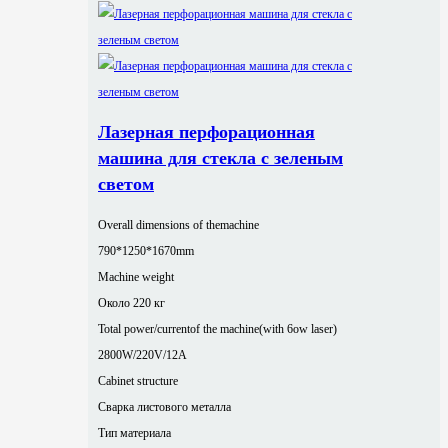
Лазерная перфорационная
машина для стекла с зеленым
светом
Overall dimensions of themachine
790*1250*1670mm
Machine weight
Около 220 кг
Total power/currentof the machine(with 6ow laser)
2800W/220V/12A
Cabinet structure
Сварка листового металла
Тип материала