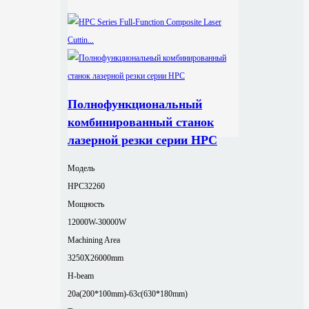
Полнофункциональный
комбинированный станок
лазерной резки серии HPC
Модель
HPC32260
Мощность
12000W-30000W
Machining Area
3250X26000mm
H-beam
20a(200*100mm)-63c(630*180mm)