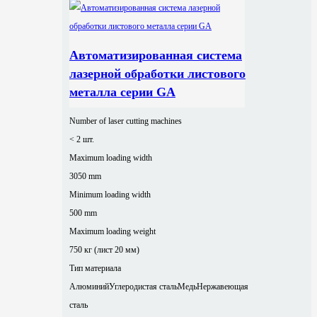
Автоматизированная система
лазерной обработки листового
металла серии GA
Number of laser cutting machines
< 2 шт.
Maximum loading width
3050 mm
Minimum loading width
500 mm
Maximum loading weight
750 кг (лист 20 мм)
Тип материала
Алюминий
Углеродистая сталь
Медь
Нержавеющая
сталь