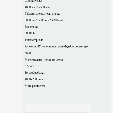
Cutting Range
4000 мм × 2500 мм
Габаритные размеры станка
8000mm * 5000mm * 4200mm
Вес станка
6000KG
Тип материала
Алюминий
Углеродистая сталь
Медь
Нержавеющая
сталь
Максимальная толщина резки
≤22mm
Зона обработки
4000x2500mm
More parameters