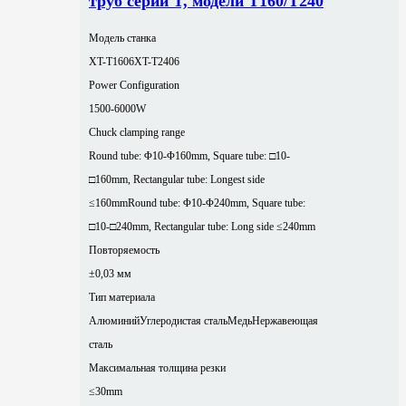
труб серии T, модели T160/T240
Модель станка
XT-T1606
XT-T2406
Power Configuration
1500-6000W
Chuck clamping range
Round tube: Φ10-Φ160mm, Square tube: □10-
□160mm, Rectangular tube: Longest side
≤160mm
Round tube: Φ10-Φ240mm, Square tube:
□10-□240mm, Rectangular tube: Long side ≤240mm
Повторяемость
±0,03 мм
Тип материала
Алюминий
Углеродистая сталь
Медь
Нержавеющая
сталь
Максимальная толщина резки
≤30mm