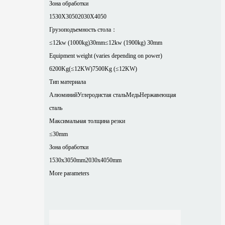
Зона обработки
1530X3050
2030X4050
Грузоподъемность стола：
≤12kw (1000kg)30mm
≤12kw (1900kg) 30mm
Equipment weight (varies depending on power)
6200Kg(≤12KW)
7500Kg (≤12KW)
Тип материала
Алюминий
Углеродистая сталь
Медь
Нержавеющая
сталь
Максимальная толщина резки
≤30mm
Зона обработки
1530x3050mm
2030x4050mm
More parameters