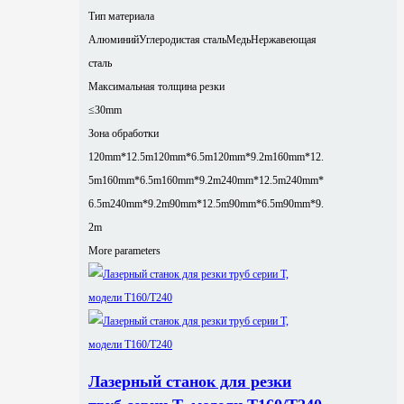
Тип материала
Алюминий
Углеродистая сталь
Медь
Нержавеющая
сталь
Максимальная толщина резки
≤30mm
Зона обработки
120mm*12.5m
120mm*6.5m
120mm*9.2m
160mm*12.
5m
160mm*6.5m
160mm*9.2m
240mm*12.5m
240mm*
6.5m
240mm*9.2m
90mm*12.5m
90mm*6.5m
90mm*9.
2m
More parameters
Лазерный станок для резки