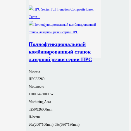
Полнофункциональный
комбинированный станок
лазерной резки серии HPC
Модель
HPC32260
Мощность
12000W-30000W
Machining Area
3250X26000mm
H-beam
20a(200*100mm)-63c(630*180mm)