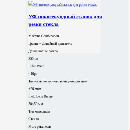
УФ-пикосекундный станок для
резки стекла
Machine Combination
Гранит + Линейный двигатель
Длина волны лазера
355nm
Pulse Width
<10ps
Точность повторного позиционирования
±20 мкм
Field Lens Range
50×50 мм
Тип материала
Стекло
More parameters