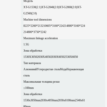
Модель
XT-G1530(2.1)
XT-G2040(2.0)
XT-G2060(2.0)
XT-
G2560(2.0)
Machine tool dimensions
8225*2260*2132
10605*3160*2242
14800*3160*224
2
14800*3750*2242
Maximum linkage acceleration
1.5G
Зона обработки
1530X3050
2030X4050
2030X6050
2530X6050
Тип материала
Алюминий
Углеродистая сталь
Медь
Нержавеющая
сталь
Максимальная толщина резки
≤100mm
Зона обработки
1530x3050mm
2030x4050mm
2030x6100mm
2540x61
00mm