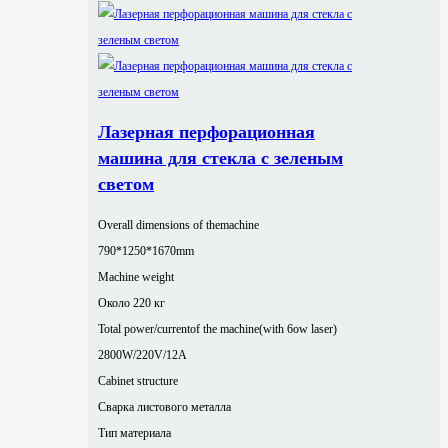
Лазерная перфорационная
машина для стекла с зеленым
светом
Overall dimensions of themachine
790*1250*1670mm
Machine weight
Около 220 кг
Total power/currentof the machine(with 6ow laser)
2800W/220V/12A
Cabinet structure
Сварка листового металла
Тип материала