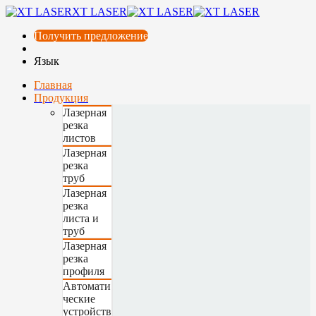
XT LASER
Получить предложение
Язык
Главная
Продукция
Лазерная
резка
листов
Лазерная
резка
труб
Лазерная
резка
листа и
труб
Лазерная
резка
профиля
Автомати
ческие
устройств