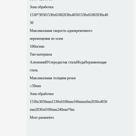
Зона обработки
1530*3050
1530x6100
2030x4050
1530x6100
2030x40
50
Максимальная скорость одновременного
перемещения по осям
100m/min
Тип материала
Алюминий
Углеродистая сталь
Медь
Нержавеющая
сталь
Максимальная толщина резки
≤50mm
Зона обработки
1530x3050mm
1530x6100mm
160mmx6m
2030x4050
mm
2030x6100mm
240mm*6m
More parameters