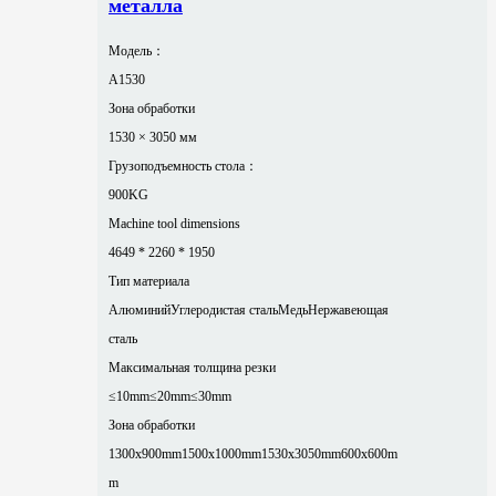
металла
Модель：
A1530
Зона обработки
1530 × 3050 мм
Грузоподъемность стола：
900KG
Machine tool dimensions
4649 * 2260 * 1950
Тип материала
Алюминий
Углеродистая сталь
Медь
Нержавеющая
сталь
Максимальная толщина резки
≤10mm
≤20mm
≤30mm
Зона обработки
1300x900mm
1500x1000mm
1530x3050mm
600x600m
m