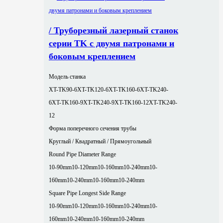
/ Труборезный лазерный станок
серии TK с двумя патронами и
боковым креплением
Модель станка
XT-TK90-6
XT-TK120-6
XT-TK160-6
XT-TK240-
6
XT-TK160-9
XT-TK240-9
XT-TK160-12
XT-TK240-
12
Форма поперечного сечения трубы
Круглый / Квадратный / Прямоугольный
Round Pipe Diameter Range
10-90mm
10-120mm
10-160mm
10-240mm
10-
160mm
10-240mm
10-160mm
10-240mm
Square Pipe Longest Side Range
10-90mm
10-120mm
10-160mm
10-240mm
10-
160mm
10-240mm
10-160mm
10-240mm