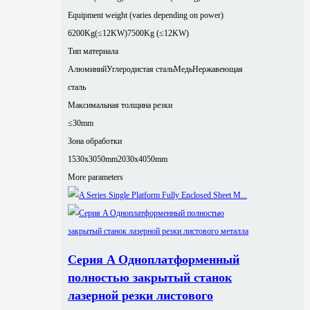
Equipment weight (varies depending on power)
6200Kg(≤12KW)
7500Kg (≤12KW)
Тип материала
Алюминий
Углеродистая сталь
Медь
Нержавеющая
сталь
Максимальная толщина резки
≤30mm
Зона обработки
1530x3050mm
2030x4050mm
More parameters
Серия A Одноплатформенный
полностью закрытый станок
лазерной резки листового