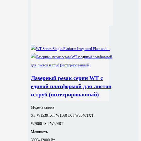
Лазерный резак серии WT с
единой платформой для листов
и труб (интегрированный)
Модель станка
XT-W1530T
XT-W1560T
XT-W2040T
XT-
W2060T
XT-W2560T
Мощность
3000–12000 Вт