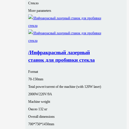
Стекло
More parameters
/Инфракрасный лазерный
станок для пробивки стекла
Format
70-150mm
Total power/current of the machine (with 120W laser)
2000W/220V/9A
Machine weight
Около 132 кг
Overall dimensions
700*750*1450mm