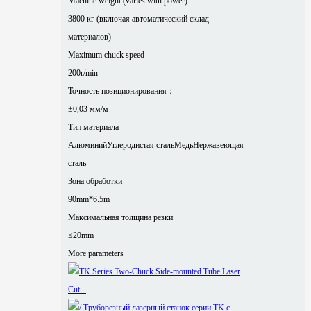
Machine weight (varies with power)
3800 кг (включая автоматический склад
материалов)
Maximum chuck speed
200r/min
Точность позиционирования：
±0,03 мм/м
Тип материала
Алюминий
Углеродистая сталь
Медь
Нержавеющая
сталь
Зона обработки
90mm*6.5m
Максимальная толщина резки
≤20mm
More parameters