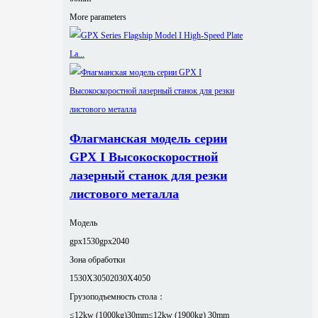
More parameters
Флагманская модель серии
GPX I Высокоскоростной
лазерный станок для резки
листового металла
Модель
gpx1530
gpx2040
Зона обработки
1530X3050
2030X4050
Грузоподъемность стола：
≤12kw (1000kg)30mm
≤12kw (1900kg) 30mm