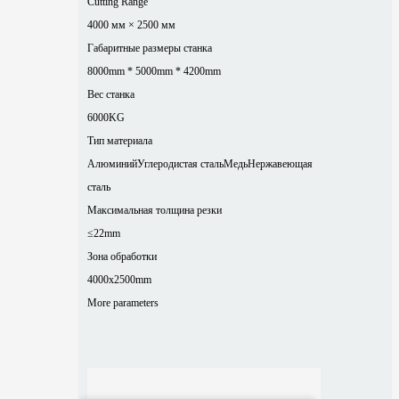
Cutting Range
4000 мм × 2500 мм
Габаритные размеры станка
8000mm * 5000mm * 4200mm
Вес станка
6000KG
Тип материала
Алюминий
Углеродистая сталь
Медь
Нержавеющая
сталь
Максимальная толщина резки
≤22mm
Зона обработки
4000x2500mm
More parameters