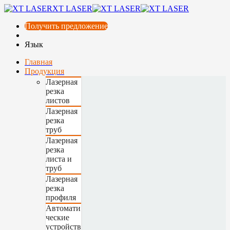
XT LASER
Получить предложение
Язык
Главная
Продукция
Лазерная
резка
листов
Лазерная
резка
труб
Лазерная
резка
листа и
труб
Лазерная
резка
профиля
Автомати
ческие
устройств