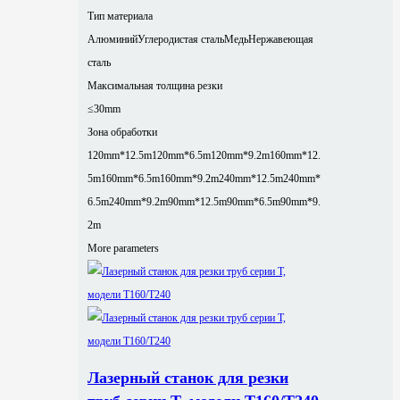
Тип материала
Алюминий
Углеродистая сталь
Медь
Нержавеющая
сталь
Максимальная толщина резки
≤30mm
Зона обработки
120mm*12.5m
120mm*6.5m
120mm*9.2m
160mm*12.
5m
160mm*6.5m
160mm*9.2m
240mm*12.5m
240mm*
6.5m
240mm*9.2m
90mm*12.5m
90mm*6.5m
90mm*9.
2m
More parameters
Лазерный станок для резки