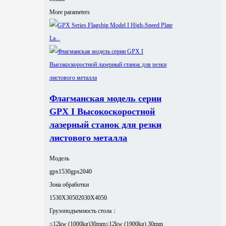
More parameters
Флагманская модель серии
GPX I Высокоскоростной
лазерный станок для резки
листового металла
Модель
gpx1530
gpx2040
Зона обработки
1530X3050
2030X4050
Грузоподъемность стола：
≤12kw (1000kg)30mm
≤12kw (1900kg) 30mm