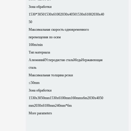
Зона обработки
1530*3050
1530x6100
2030x4050
1530x6100
2030x40
50
Максимальная скорость одновременного
перемещения по осям
100m/min
Тип материала
Алюминий
Углеродистая сталь
Медь
Нержавеющая
сталь
Максимальная толщина резки
≤50mm
Зона обработки
1530x3050mm
1530x6100mm
160mmx6m
2030x4050
mm
2030x6100mm
240mm*6m
More parameters