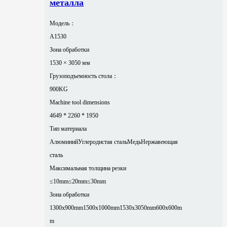
металла
Модель：
A1530
Зона обработки
1530 × 3050 мм
Грузоподъемность стола：
900KG
Machine tool dimensions
4649 * 2260 * 1950
Тип материала
Алюминий
Углеродистая сталь
Медь
Нержавеющая
сталь
Максимальная толщина резки
≤10mm
≤20mm
≤30mm
Зона обработки
1300x900mm
1500x1000mm
1530x3050mm
600x600m
m