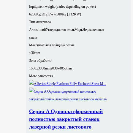
Equipment weight (varies depending on power)
6200Kg(≤12KW)
7500Kg (≤12KW)
Тип материала
Алюминий
Углеродистая сталь
Медь
Нержавеющая
сталь
Максимальная толщина резки
≤30mm
Зона обработки
1530x3050mm
2030x4050mm
More parameters
Серия A Одноплатформенный
полностью закрытый станок
лазерной резки листового