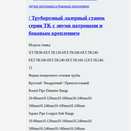
/ Труборезный лазерный станок
серии TK с двумя патронами и
боковым креплением
Модель станка
XT-TK90-6
XT-TK120-6
XT-TK160-6
XT-TK240-
6
XT-TK160-9
XT-TK240-9
XT-TK160-12
XT-TK240-
12
Форма поперечного сечения трубы
Круглый / Квадратный / Прямоугольный
Round Pipe Diameter Range
10-90mm
10-120mm
10-160mm
10-240mm
10-
160mm
10-240mm
10-160mm
10-240mm
Square Pipe Longest Side Range
10-90mm
10-120mm
10-160mm
10-240mm
10-
160mm
10-240mm
10-160mm
10-240mm