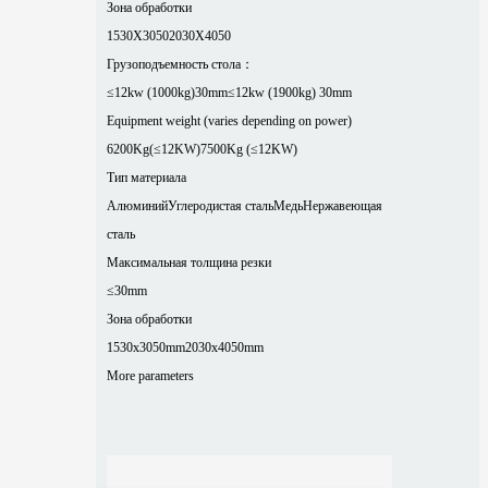
Зона обработки
1530X3050
2030X4050
Грузоподъемность стола：
≤12kw (1000kg)30mm
≤12kw (1900kg) 30mm
Equipment weight (varies depending on power)
6200Kg(≤12KW)
7500Kg (≤12KW)
Тип материала
Алюминий
Углеродистая сталь
Медь
Нержавеющая
сталь
Максимальная толщина резки
≤30mm
Зона обработки
1530x3050mm
2030x4050mm
More parameters