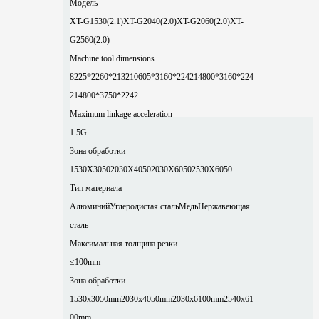
Модель
XT-G1530(2.1)
XT-G2040(2.0)
XT-G2060(2.0)
XT-
G2560(2.0)
Machine tool dimensions
8225*2260*2132
10605*3160*2242
14800*3160*224
2
14800*3750*2242
Maximum linkage acceleration
1.5G
Зона обработки
1530X3050
2030X4050
2030X6050
2530X6050
Тип материала
Алюминий
Углеродистая сталь
Медь
Нержавеющая
сталь
Максимальная толщина резки
≤100mm
Зона обработки
1530x3050mm
2030x4050mm
2030x6100mm
2540x61
00mm