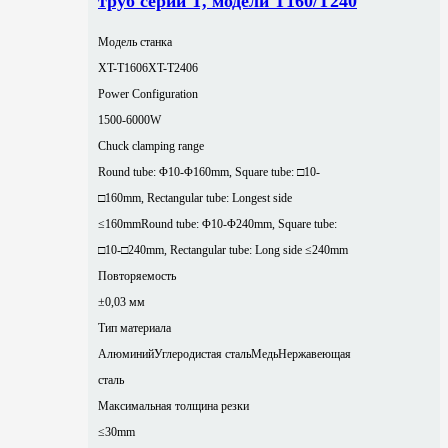
труб серии T, модели T160/T240
Модель станка
XT-T1606
XT-T2406
Power Configuration
1500-6000W
Chuck clamping range
Round tube: Φ10-Φ160mm, Square tube: □10-
□160mm, Rectangular tube: Longest side
≤160mm
Round tube: Φ10-Φ240mm, Square tube:
□10-□240mm, Rectangular tube: Long side ≤240mm
Повторяемость
±0,03 мм
Тип материала
Алюминий
Углеродистая сталь
Медь
Нержавеющая
сталь
Максимальная толщина резки
≤30mm