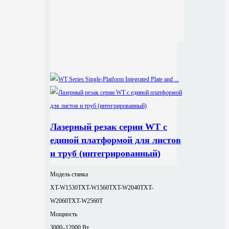
Лазерный резак серии WT с
единой платформой для листов
и труб (интегрированный)
Модель станка
XT-W1530T
XT-W1560T
XT-W2040T
XT-
W2060T
XT-W2560T
Мощность
3000–12000 Вт