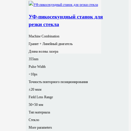
УФ-пикосекундный станок для
резки стекла
Machine Combination
Гранит + Линейный двигатель
Длина волны лазера
355nm
Pulse Width
<10ps
Точность повторного позиционирования
±20 мкм
Field Lens Range
50×50 мм
Тип материала
Стекло
More parameters