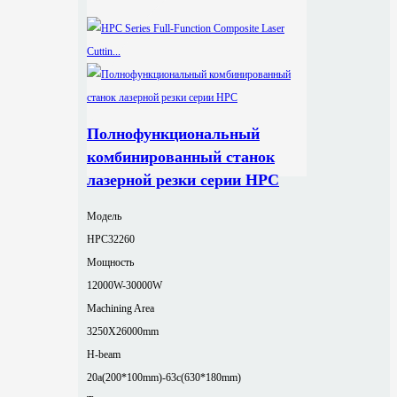
Полнофункциональный
комбинированный станок
лазерной резки серии HPC
Модель
HPC32260
Мощность
12000W-30000W
Machining Area
3250X26000mm
H-beam
20a(200*100mm)-63c(630*180mm)