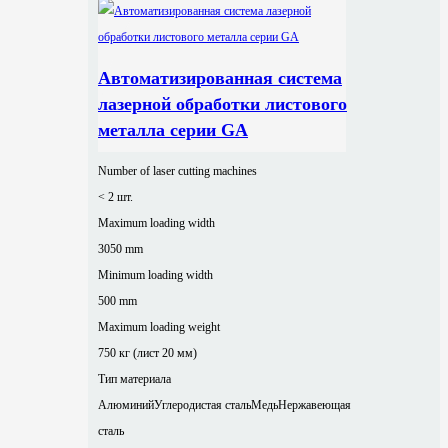
Автоматизированная система
лазерной обработки листового
металла серии GA
Number of laser cutting machines
< 2 шт.
Maximum loading width
3050 mm
Minimum loading width
500 mm
Maximum loading weight
750 кг (лист 20 мм)
Тип материала
Алюминий
Углеродистая сталь
Медь
Нержавеющая
сталь