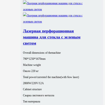
Лазерная перфорационная
машина для стекла с зеленым
светом
Overall dimensions of themachine
790*1250*1670mm
Machine weight
Около 220 кг
Total power/currentof the machine(with 6ow laser)
2800W/220V/12A
Cabinet structure
Сварка листового металла
Тип материала