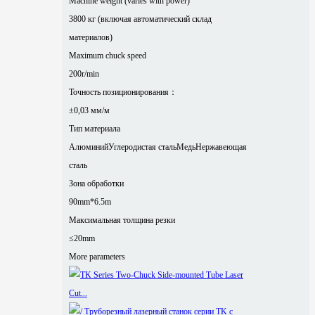
Machine weight (varies with power)
3800 кг (включая автоматический склад
материалов)
Maximum chuck speed
200r/min
Точность позиционирования：
±0,03 мм/м
Тип материала
Алюминий
Углеродистая сталь
Медь
Нержавеющая
сталь
Зона обработки
90mm*6.5m
Максимальная толщина резки
≤20mm
More parameters