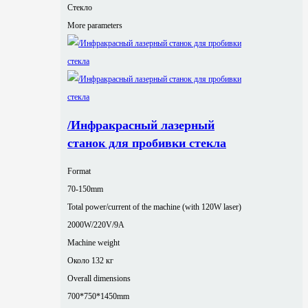
Стекло
More parameters
/Инфракрасный лазерный
станок для пробивки стекла
Format
70-150mm
Total power/current of the machine (with 120W laser)
2000W/220V/9A
Machine weight
Около 132 кг
Overall dimensions
700*750*1450mm