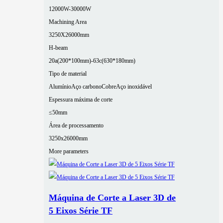
12000W-30000W
Machining Area
3250X26000mm
H-beam
20a(200*100mm)-63c(630*180mm)
Tipo de material
Alumínio
Aço carbono
Cobre
Aço inoxidável
Espessura máxima de corte
≤50mm
Área de processamento
3250x26000mm
More parameters
Máquina de Corte a Laser 3D de
5 Eixos Série TF