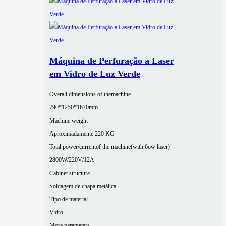
Máquina de Perfuração a Laser
em Vidro de Luz Verde
Overall dimensions of themachine
790*1250*1670mm
Machine weight
Aproximadamente 220 KG
Total power/currentof the machine(with 6ow laser)
2800W/220V/12A
Cabinet structure
Soldagem de chapa metálica
Tipo de material
Vidro
More parameters