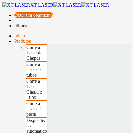
XT LASER
Obter um orçamento
Idioma
Início
Produtos
Corte a
Laser de
Chapas
Corte a
laser de
tubos
Corte a
Laser:
Chapa e
Tubo
Corte a
laser de
perfil
Dispositiv
os
automático