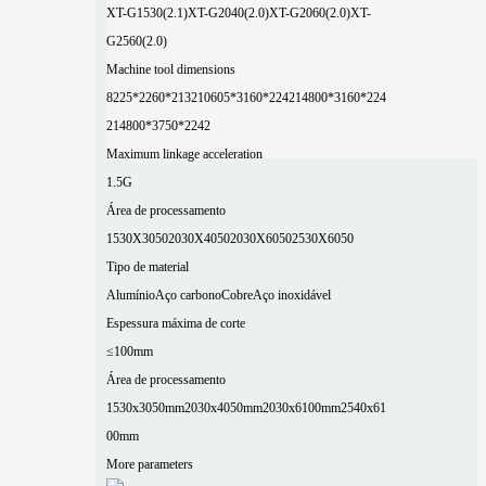
XT-G1530(2.1)
XT-G2040(2.0)
XT-G2060(2.0)
XT-
G2560(2.0)
Machine tool dimensions
8225*2260*2132
10605*3160*2242
14800*3160*224
2
14800*3750*2242
Maximum linkage acceleration
1.5G
Área de processamento
1530X3050
2030X4050
2030X6050
2530X6050
Tipo de material
Alumínio
Aço carbono
Cobre
Aço inoxidável
Espessura máxima de corte
≤100mm
Área de processamento
1530x3050mm
2030x4050mm
2030x6100mm
2540x61
00mm
More parameters