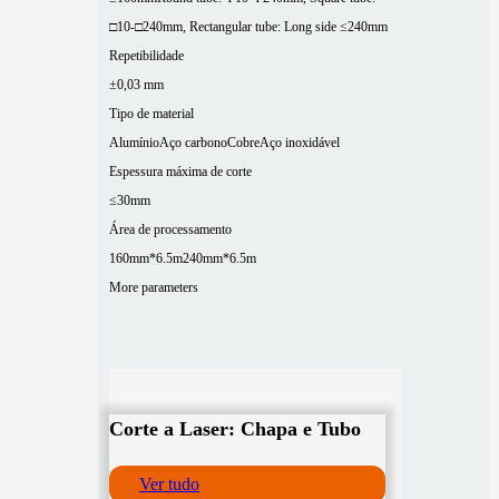
□10-□240mm, Rectangular tube: Long side ≤240mm
Repetibilidade
±0,03 mm
Tipo de material
Alumínio
Aço carbono
Cobre
Aço inoxidável
Espessura máxima de corte
≤30mm
Área de processamento
160mm*6.5m
240mm*6.5m
More parameters
Corte a Laser: Chapa e Tubo
Ver tudo