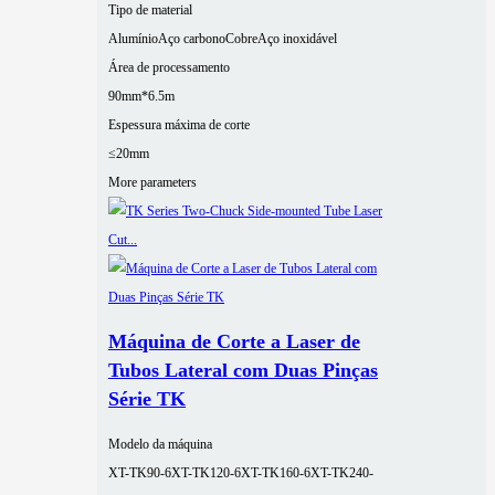
Tipo de material
Alumínio
Aço carbono
Cobre
Aço inoxidável
Área de processamento
90mm*6.5m
Espessura máxima de corte
≤20mm
More parameters
Máquina de Corte a Laser de
Tubos Lateral com Duas Pinças
Série TK
Modelo da máquina
XT-TK90-6
XT-TK120-6
XT-TK160-6
XT-TK240-