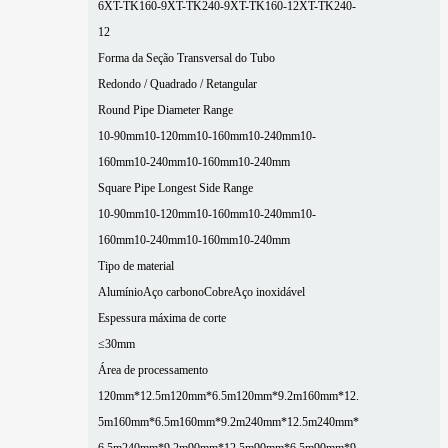
6
XT-TK160-9
XT-TK240-9
XT-TK160-12
XT-TK240-
12
Forma da Seção Transversal do Tubo
Redondo / Quadrado / Retangular
Round Pipe Diameter Range
10-90mm
10-120mm
10-160mm
10-240mm
10-
160mm
10-240mm
10-160mm
10-240mm
Square Pipe Longest Side Range
10-90mm
10-120mm
10-160mm
10-240mm
10-
160mm
10-240mm
10-160mm
10-240mm
Tipo de material
Alumínio
Aço carbono
Cobre
Aço inoxidável
Espessura máxima de corte
≤30mm
Área de processamento
120mm*12.5m
120mm*6.5m
120mm*9.2m
160mm*12.
5m
160mm*6.5m
160mm*9.2m
240mm*12.5m
240mm*