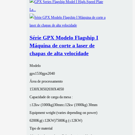
Série GPX Modelo Flagship I
Máquina de corte a laser de
chapas de alta velocidade
Modelo
gpx1530
gpx2040
Área de processamento
1530X3050
2030X4050
Capacidade de carga da mesa :
≤12kw (1000kg)30mm
≤12kw (1900kg) 30mm
Equipment weight (varies depending on power)
6200Kg(≤12KW)
7500Kg (≤12KW)
Tipo de material