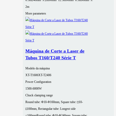
6.5m
240mm*9.2m
90mm*12.5m
90mm*6.5m
90mm*9.
2m
More parameters
Máquina de Corte a Laser de
Tubos T160/T240 Série T
Modelo da máquina
XT-T1606
XT-T2406
Power Configuration
1500-6000W
Chuck clamping range
Round tube: Φ10-Φ160mm, Square tube: □10-
□160mm, Rectangular tube: Longest side
≤160mm
Round tube: Φ10-Φ240mm, Square tube: