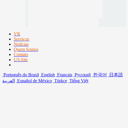
VR
Serviços
Notícias
Quem Somos
Contato
US.Site
Português do Brasil
English
Français
Русский
한국어
日本語
العربية
Español de México
Türkçe
Tiếng Việt