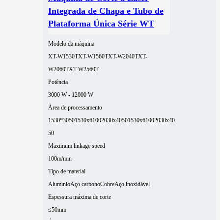
Integrada de Chapa e Tubo de
Plataforma Única Série WT
Modelo da máquina
XT-W1530T
XT-W1560T
XT-W2040T
XT-
W2060T
XT-W2560T
Potência
3000 W - 12000 W
Área de processamento
1530*3050
1530x6100
2030x4050
1530x6100
2030x40
50
Maximum linkage speed
100m/min
Tipo de material
Alumínio
Aço carbono
Cobre
Aço inoxidável
Espessura máxima de corte
≤50mm