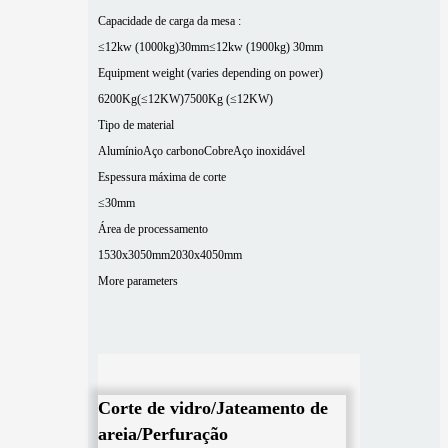
Capacidade de carga da mesa :
≤12kw (1000kg)30mm
≤12kw (1900kg) 30mm
Equipment weight (varies depending on power)
6200Kg(≤12KW)
7500Kg (≤12KW)
Tipo de material
Alumínio
Aço carbono
Cobre
Aço inoxidável
Espessura máxima de corte
≤30mm
Área de processamento
1530x3050mm
2030x4050mm
More parameters
Corte de vidro/Jateamento de
areia/Perfuração