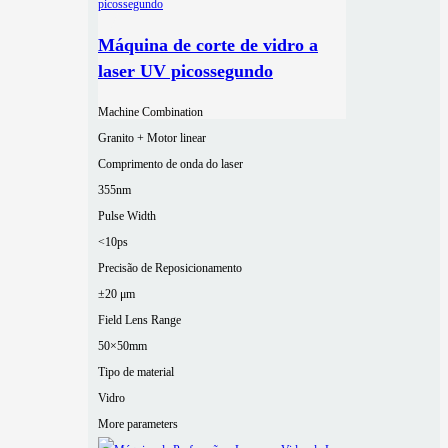
Máquina de corte de vidro a
laser UV picossegundo
Machine Combination
Granito + Motor linear
Comprimento de onda do laser
355nm
Pulse Width
<10ps
Precisão de Reposicionamento
±20 μm
Field Lens Range
50×50mm
Tipo de material
Vidro
More parameters