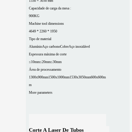
1530 × 3050 mm
Capacidade de carga da mesa :
900KG
Machine tool dimensions
4649 * 2260 * 1950
Tipo de material
Alumínio
Aço carbono
Cobre
Aço inoxidável
Espessura máxima de corte
≤10mm
≤20mm
≤30mm
Área de processamento
1300x900mm
1500x1000mm
1530x3050mm
600x600m
m
More parameters
Corte A Laser De Tubos