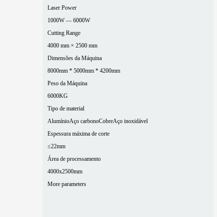
Laser Power
1000W — 6000W
Cutting Range
4000 mm × 2500 mm
Dimensões da Máquina
8000mm * 5000mm * 4200mm
Peso da Máquina
6000KG
Tipo de material
Alumínio
Aço carbono
Cobre
Aço inoxidável
Espessura máxima de corte
≤22mm
Área de processamento
4000x2500mm
More parameters