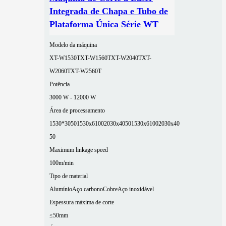
Integrada de Chapa e Tubo de
Plataforma Única Série WT
Modelo da máquina
XT-W1530T
XT-W1560T
XT-W2040T
XT-
W2060T
XT-W2560T
Potência
3000 W - 12000 W
Área de processamento
1530*3050
1530x6100
2030x4050
1530x6100
2030x40
50
Maximum linkage speed
100m/min
Tipo de material
Alumínio
Aço carbono
Cobre
Aço inoxidável
Espessura máxima de corte
≤50mm