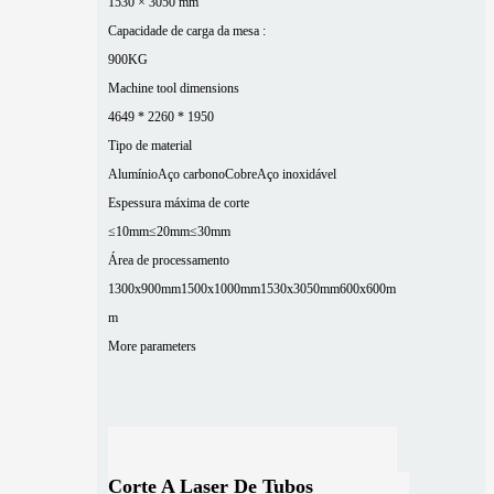
1530 × 3050 mm
Capacidade de carga da mesa :
900KG
Machine tool dimensions
4649 * 2260 * 1950
Tipo de material
Alumínio
Aço carbono
Cobre
Aço inoxidável
Espessura máxima de corte
≤10mm
≤20mm
≤30mm
Área de processamento
1300x900mm
1500x1000mm
1530x3050mm
600x600m
m
More parameters
Corte A Laser De Tubos