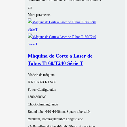
6.5m
240mm*9.2m
90mm*12.5m
90mm*6.5m
90mm*9.
2m
More parameters
Máquina de Corte a Laser de
Tubos T160/T240 Série T
Modelo da máquina
XT-T1606
XT-T2406
Power Configuration
1500-6000W
Chuck clamping range
Round tube: Φ10-Φ160mm, Square tube: □10-
□160mm, Rectangular tube: Longest side
≤160mm
Round tube: Φ10-Φ240mm, Square tube: