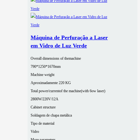
Máquina de Perfuração a Laser
em Vidro de Luz Verde
Overall dimensions of themachine
790*1250*1670mm
Machine weight
Aproximadamente 220 KG
Total power/currentof the machine(with 6ow laser)
2800W/220V/12A
Cabinet structure
Soldagem de chapa metálica
Tipo de material
Vidro
More parameters