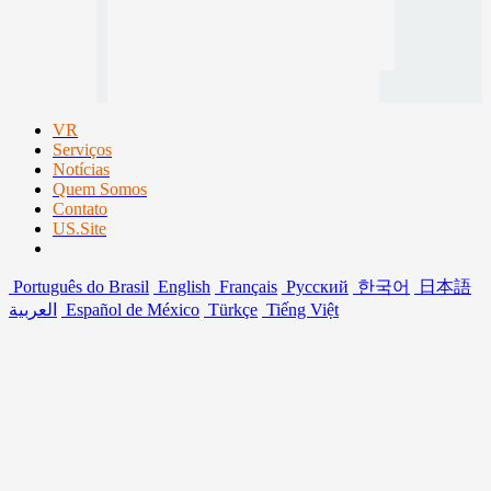
VR
Serviços
Notícias
Quem Somos
Contato
US.Site
Português do Brasil
English
Français
Русский
한국어
日本語
العربية
Español de México
Türkçe
Tiếng Việt