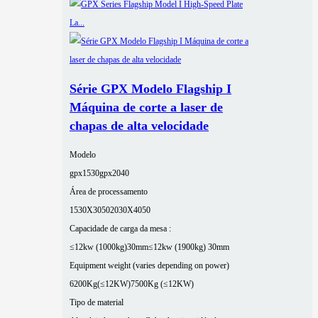
Série GPX Modelo Flagship I
Máquina de corte a laser de
chapas de alta velocidade
Modelo
gpx1530
gpx2040
Área de processamento
1530X3050
2030X4050
Capacidade de carga da mesa :
≤12kw (1000kg)30mm
≤12kw (1900kg) 30mm
Equipment weight (varies depending on power)
6200Kg(≤12KW)
7500Kg (≤12KW)
Tipo de material