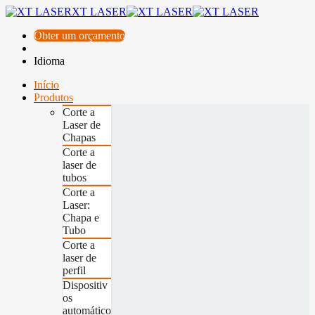
XT LASER
Obter um orçamento
Idioma
Início
Produtos
Corte a
Laser de
Chapas
Corte a
laser de
tubos
Corte a
Laser:
Chapa e
Tubo
Corte a
laser de
perfil
Dispositiv
os
automático