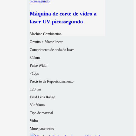
Máquina de corte de vidro a
laser UV picossegundo
Machine Combination
Granito + Motor linear
Comprimento de onda do laser
355nm
Pulse Width
<10ps
Precisão de Reposicionamento
±20 μm
Field Lens Range
50×50mm
Tipo de material
Vidro
More parameters