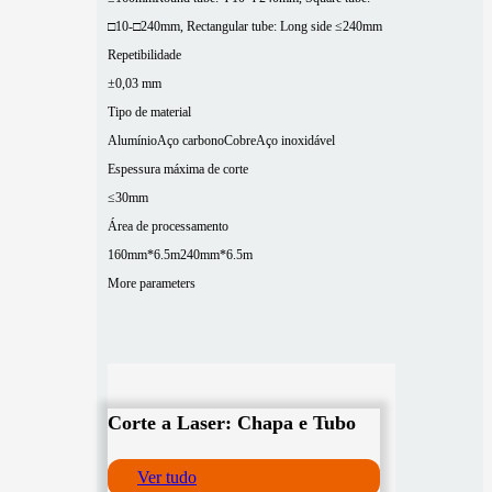
□10-□240mm, Rectangular tube: Long side ≤240mm
Repetibilidade
±0,03 mm
Tipo de material
Alumínio
Aço carbono
Cobre
Aço inoxidável
Espessura máxima de corte
≤30mm
Área de processamento
160mm*6.5m
240mm*6.5m
More parameters
Corte a Laser: Chapa e Tubo
Ver tudo