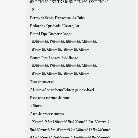
6
XT-TK160-9
XT-TK240-9
XT-TK160-12
XT-TK240-
12
Forma da Seção Transversal do Tubo
Redondo / Quadrado / Retangular
Round Pipe Diameter Range
10-90mm
10-120mm
10-160mm
10-240mm
10-
160mm
10-240mm
10-160mm
10-240mm
Square Pipe Longest Side Range
10-90mm
10-120mm
10-160mm
10-240mm
10-
160mm
10-240mm
10-160mm
10-240mm
Tipo de material
Alumínio
Aço carbono
Cobre
Aço inoxidável
Espessura máxima de corte
≤30mm
Área de processamento
120mm*12.5m
120mm*6.5m
120mm*9.2m
160mm*12.
5m
160mm*6.5m
160mm*9.2m
240mm*12.5m
240mm*