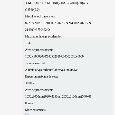
XT-G1530(2.1)
XT-G2040(2.0)
XT-G2060(2.0)
XT-
G2560(2.0)
Machine tool dimensions
8225*2260*2132
10605*3160*2242
14800*3160*224
2
14800*3750*2242
Maximum linkage acceleration
1.5G
Área de processamento
1530X3050
2030X4050
2030X6050
2530X6050
Tipo de material
Alumínio
Aço carbono
Cobre
Aço inoxidável
Espessura máxima de corte
≤100mm
Área de processamento
1530x3050mm
2030x4050mm
2030x6100mm
2540x61
00mm
More parameters