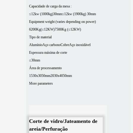
Capacidade de carga da mesa :
≤12kw (1000kg)30mm
≤12kw (1900kg) 30mm
Equipment weight (varies depending on power)
6200Kg(≤12KW)
7500Kg (≤12KW)
Tipo de material
Alumínio
Aço carbono
Cobre
Aço inoxidável
Espessura máxima de corte
≤30mm
Área de processamento
1530x3050mm
2030x4050mm
More parameters
Corte de vidro/Jateamento de
areia/Perfuração