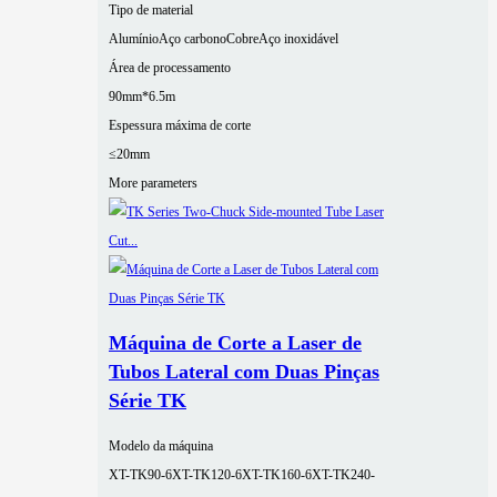
Tipo de material
Alumínio
Aço carbono
Cobre
Aço inoxidável
Área de processamento
90mm*6.5m
Espessura máxima de corte
≤20mm
More parameters
Máquina de Corte a Laser de
Tubos Lateral com Duas Pinças
Série TK
Modelo da máquina
XT-TK90-6
XT-TK120-6
XT-TK160-6
XT-TK240-