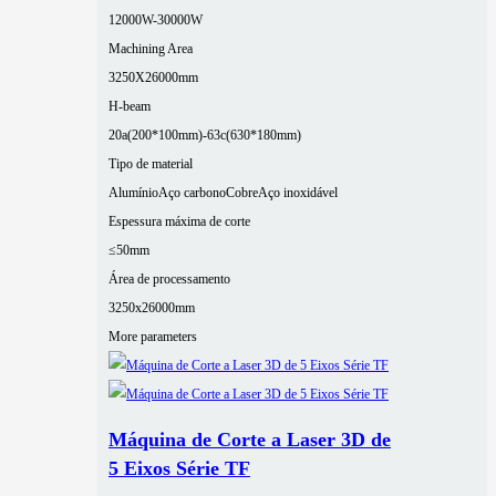
12000W-30000W
Machining Area
3250X26000mm
H-beam
20a(200*100mm)-63c(630*180mm)
Tipo de material
Alumínio
Aço carbono
Cobre
Aço inoxidável
Espessura máxima de corte
≤50mm
Área de processamento
3250x26000mm
More parameters
Máquina de Corte a Laser 3D de
5 Eixos Série TF