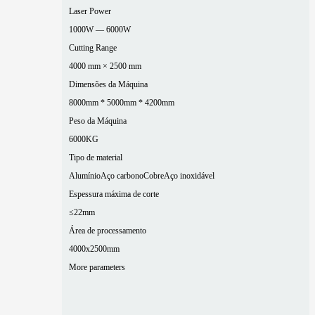
Laser Power
1000W — 6000W
Cutting Range
4000 mm × 2500 mm
Dimensões da Máquina
8000mm * 5000mm * 4200mm
Peso da Máquina
6000KG
Tipo de material
Alumínio
Aço carbono
Cobre
Aço inoxidável
Espessura máxima de corte
≤22mm
Área de processamento
4000x2500mm
More parameters