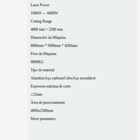
Laser Power
1000W — 6000W
Cutting Range
4000 mm × 2500 mm
Dimensões da Máquina
8000mm * 5000mm * 4200mm
Peso da Máquina
6000KG
Tipo de material
Alumínio
Aço carbono
Cobre
Aço inoxidável
Espessura máxima de corte
≤22mm
Área de processamento
4000x2500mm
More parameters