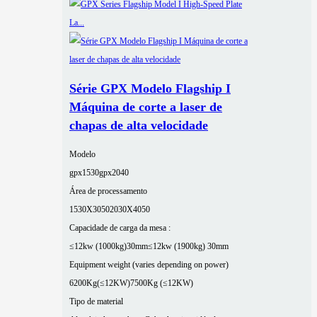
Série GPX Modelo Flagship I
Máquina de corte a laser de
chapas de alta velocidade
Modelo
gpx1530
gpx2040
Área de processamento
1530X3050
2030X4050
Capacidade de carga da mesa :
≤12kw (1000kg)30mm
≤12kw (1900kg) 30mm
Equipment weight (varies depending on power)
6200Kg(≤12KW)
7500Kg (≤12KW)
Tipo de material