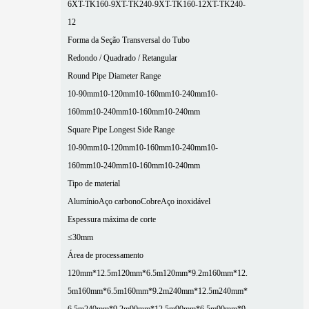
6
XT-TK160-9
XT-TK240-9
XT-TK160-12
XT-TK240-
12
Forma da Seção Transversal do Tubo
Redondo / Quadrado / Retangular
Round Pipe Diameter Range
10-90mm
10-120mm
10-160mm
10-240mm
10-
160mm
10-240mm
10-160mm
10-240mm
Square Pipe Longest Side Range
10-90mm
10-120mm
10-160mm
10-240mm
10-
160mm
10-240mm
10-160mm
10-240mm
Tipo de material
Alumínio
Aço carbono
Cobre
Aço inoxidável
Espessura máxima de corte
≤30mm
Área de processamento
120mm*12.5m
120mm*6.5m
120mm*9.2m
160mm*12.
5m
160mm*6.5m
160mm*9.2m
240mm*12.5m
240mm*