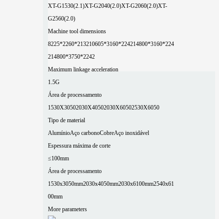
XT-G1530(2.1)
XT-G2040(2.0)
XT-G2060(2.0)
XT-
G2560(2.0)
Machine tool dimensions
8225*2260*2132
10605*3160*2242
14800*3160*224
2
14800*3750*2242
Maximum linkage acceleration
1.5G
Área de processamento
1530X3050
2030X4050
2030X6050
2530X6050
Tipo de material
Alumínio
Aço carbono
Cobre
Aço inoxidável
Espessura máxima de corte
≤100mm
Área de processamento
1530x3050mm
2030x4050mm
2030x6100mm
2540x61
00mm
More parameters