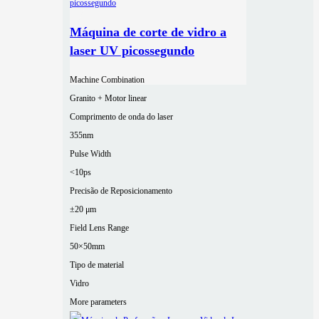
Máquina de corte de vidro a
laser UV picossegundo
Machine Combination
Granito + Motor linear
Comprimento de onda do laser
355nm
Pulse Width
<10ps
Precisão de Reposicionamento
±20 μm
Field Lens Range
50×50mm
Tipo de material
Vidro
More parameters