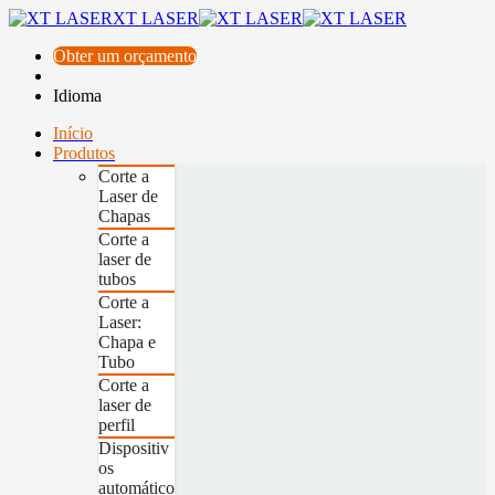
XT LASER
Obter um orçamento
Idioma
Início
Produtos
Corte a
Laser de
Chapas
Corte a
laser de
tubos
Corte a
Laser:
Chapa e
Tubo
Corte a
laser de
perfil
Dispositiv
os
automático