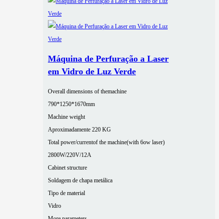
Máquina de Perfuração a Laser
em Vidro de Luz Verde
Overall dimensions of themachine
790*1250*1670mm
Machine weight
Aproximadamente 220 KG
Total power/currentof the machine(with 6ow laser)
2800W/220V/12A
Cabinet structure
Soldagem de chapa metálica
Tipo de material
Vidro
More parameters