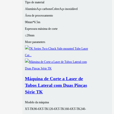
Tipo de material
Alumínio
Aço carbono
Cobre
Aço inoxidável
Área de processamento
90mm*6.5m
Espessura máxima de corte
≤20mm
More parameters
Máquina de Corte a Laser de
Tubos Lateral com Duas Pinças
Série TK
Modelo da máquina
XT-TK90-6
XT-TK120-6
XT-TK160-6
XT-TK240-