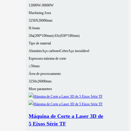
12000W-30000W
Machining Area
3250X26000mm
H-beam
20a(200*100mm)-63c(630*180mm)
Tipo de material
Alumínio
Aço carbono
Cobre
Aço inoxidável
Espessura máxima de corte
≤50mm
Área de processamento
3250x26000mm
More parameters
Máquina de Corte a Laser 3D de
5 Eixos Série TF