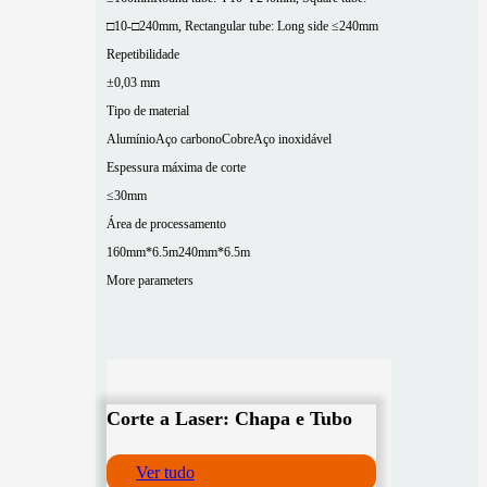
□10-□240mm, Rectangular tube: Long side ≤240mm
Repetibilidade
±0,03 mm
Tipo de material
Alumínio
Aço carbono
Cobre
Aço inoxidável
Espessura máxima de corte
≤30mm
Área de processamento
160mm*6.5m
240mm*6.5m
More parameters
Corte a Laser: Chapa e Tubo
Ver tudo