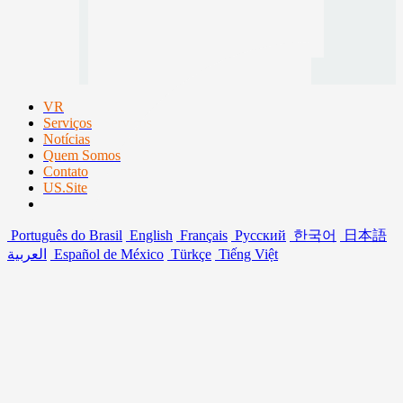
VR
Serviços
Notícias
Quem Somos
Contato
US.Site
Português do Brasil
English
Français
Русский
한국어
日本語
العربية
Español de México
Türkçe
Tiếng Việt