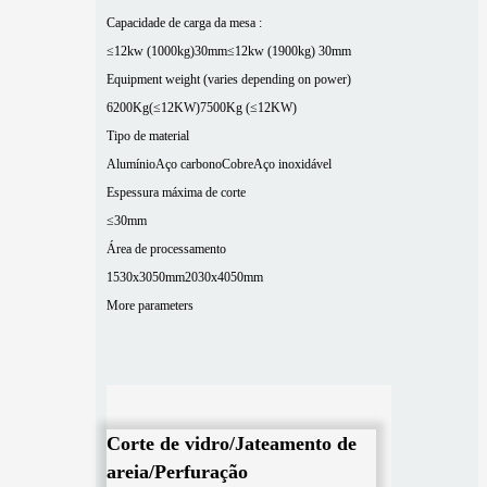
Capacidade de carga da mesa :
≤12kw (1000kg)30mm
≤12kw (1900kg) 30mm
Equipment weight (varies depending on power)
6200Kg(≤12KW)
7500Kg (≤12KW)
Tipo de material
Alumínio
Aço carbono
Cobre
Aço inoxidável
Espessura máxima de corte
≤30mm
Área de processamento
1530x3050mm
2030x4050mm
More parameters
Corte de vidro/Jateamento de
areia/Perfuração