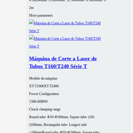
6.5m
240mm*9.2m
90mm*12.5m
90mm*6.5m
90mm*9.
2m
More parameters
Máquina de Corte a Laser de
Tubos T160/T240 Série T
Modelo da máquina
XT-T1606
XT-T2406
Power Configuration
1500-6000W
Chuck clamping range
Round tube: Φ10-Φ160mm, Square tube: □10-
□160mm, Rectangular tube: Longest side
≤160mm
Round tube: Φ10-Φ240mm, Square tube: