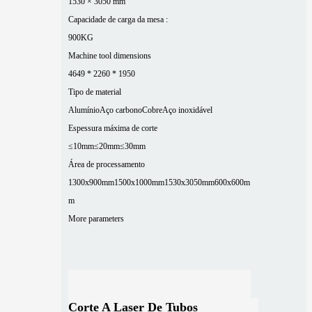
1530 × 3050 mm
Capacidade de carga da mesa :
900KG
Machine tool dimensions
4649 * 2260 * 1950
Tipo de material
Alumínio
Aço carbono
Cobre
Aço inoxidável
Espessura máxima de corte
≤10mm
≤20mm
≤30mm
Área de processamento
1300x900mm
1500x1000mm
1530x3050mm
600x600m
m
More parameters
Corte A Laser De Tubos