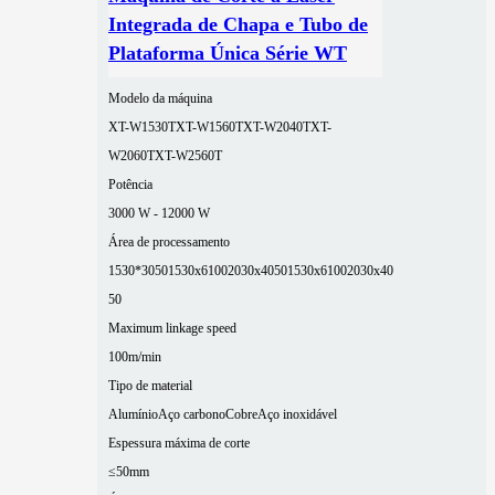
Integrada de Chapa e Tubo de
Plataforma Única Série WT
Modelo da máquina
XT-W1530T
XT-W1560T
XT-W2040T
XT-
W2060T
XT-W2560T
Potência
3000 W - 12000 W
Área de processamento
1530*3050
1530x6100
2030x4050
1530x6100
2030x40
50
Maximum linkage speed
100m/min
Tipo de material
Alumínio
Aço carbono
Cobre
Aço inoxidável
Espessura máxima de corte
≤50mm