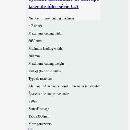
laser de tôles série GA
Number of laser cutting machines
< 2 unités
Maximum loading width
3050 mm
Minimum loading width
500 mm
Maximum loading weight
750 kg (tôle de 20 mm)
Type de matériau
Aluminium
Acier au carbone
Cuivre
Acier inoxydable
Épaisseur de coupe maximale
≤20mm
Zone d'usinage
1530x3050mm
More parameters