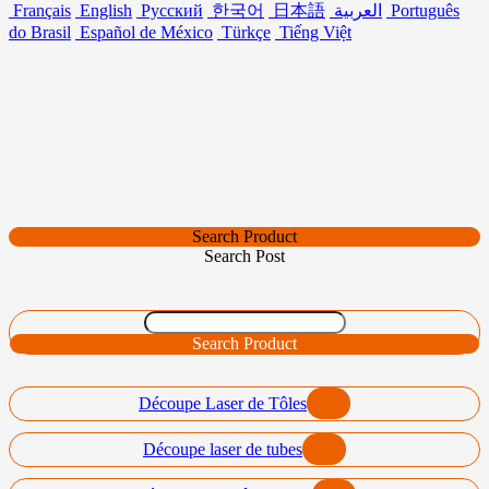
Français
English
Русский
한국어
日本語
العربية
Português
do Brasil
Español de México
Türkçe
Tiếng Việt
Search Product
Search Post
Search Product
Découpe Laser de Tôles
Découpe laser de tubes