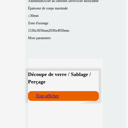
Aluminium
Acier au carbone
Cuivre
Acier inoxydable
Épaisseur de coupe maximale
≤30mm
Zone d'usinage
1530x3050mm
2030x4050mm
More parameters
Découpe de verre / Sablage /
Perçage
Tout afficher