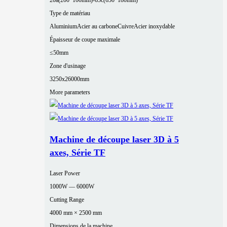
20a(200*100mm)-63c(630*180mm)
Type de matériau
Aluminium
Acier au carbone
Cuivre
Acier inoxydable
Épaisseur de coupe maximale
≤50mm
Zone d'usinage
3250x26000mm
More parameters
Machine de découpe laser 3D à 5
axes, Série TF
Laser Power
1000W — 6000W
Cutting Range
4000 mm × 2500 mm
Dimensions de la machine