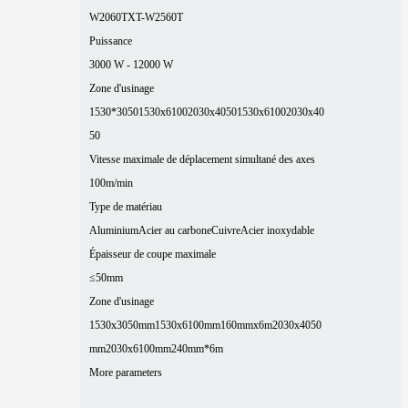
W2060T
XT-W2560T
Puissance
3000 W - 12000 W
Zone d'usinage
1530*3050
1530x6100
2030x4050
1530x6100
2030x40
50
Vitesse maximale de déplacement simultané des axes
100m/min
Type de matériau
Aluminium
Acier au carbone
Cuivre
Acier inoxydable
Épaisseur de coupe maximale
≤50mm
Zone d'usinage
1530x3050mm
1530x6100mm
160mmx6m
2030x4050
mm
2030x6100mm
240mm*6m
More parameters