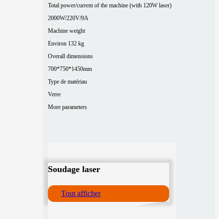
Total power/current of the machine (with 120W laser)
2000W/220V/9A
Machine weight
Environ 132 kg
Overall dimensions
700*750*1450mm
Type de matériau
Verre
More parameters
Soudage laser
Tout afficher