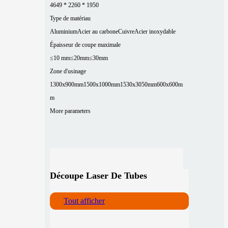
4649 * 2260 * 1950
Type de matériau
Aluminium
Acier au carbone
Cuivre
Acier inoxydable
Épaisseur de coupe maximale
≤10 mm
≤20mm
≤30mm
Zone d'usinage
1300x900mm
1500x1000mm
1530x3050mm
600x600m
m
More parameters
Découpe Laser De Tubes
Tout afficher