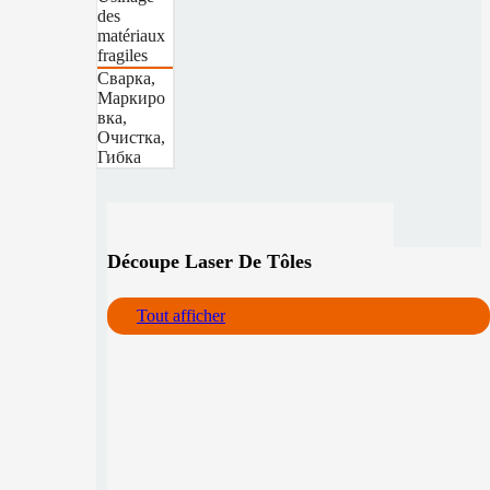
des
matériaux
fragiles
Сварка,
Маркиро
вка,
Очистка,
Гибка
Découpe Laser De Tôles
Tout afficher