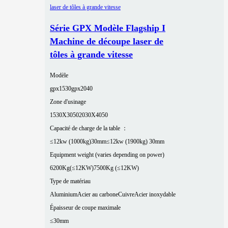
Série GPX Modèle Flagship I
Machine de découpe laser de
tôles à grande vitesse
Modèle
gpx1530
gpx2040
Zone d'usinage
1530X3050
2030X4050
Capacité de charge de la table ：
≤12kw (1000kg)30mm
≤12kw (1900kg) 30mm
Equipment weight (varies depending on power)
6200Kg(≤12KW)
7500Kg (≤12KW)
Type de matériau
Aluminium
Acier au carbone
Cuivre
Acier inoxydable
Épaisseur de coupe maximale
≤30mm