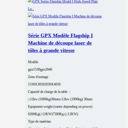
Série GPX Modèle Flagship I
Machine de découpe laser de
tôles à grande vitesse
Modèle
gpx1530
gpx2040
Zone d'usinage
1530X3050
2030X4050
Capacité de charge de la table ：
≤12kw (1000kg)30mm
≤12kw (1900kg) 30mm
Equipment weight (varies depending on power)
6200Kg(≤12KW)
7500Kg (≤12KW)
Type de matériau