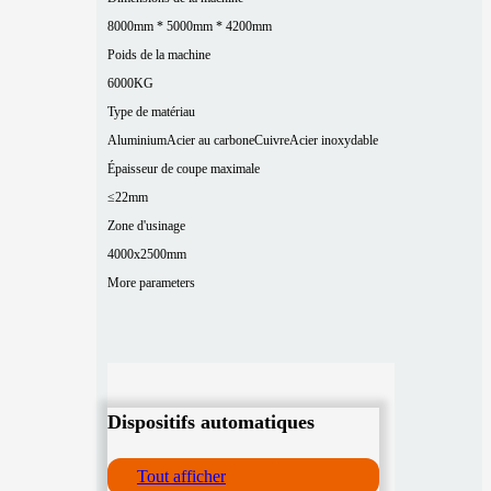
8000mm * 5000mm * 4200mm
Poids de la machine
6000KG
Type de matériau
Aluminium
Acier au carbone
Cuivre
Acier inoxydable
Épaisseur de coupe maximale
≤22mm
Zone d'usinage
4000x2500mm
More parameters
Dispositifs automatiques
Tout afficher