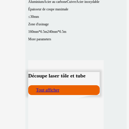
Aluminium
Acier au carbone
Cuivre
Acier inoxydable
Épaisseur de coupe maximale
≤30mm
Zone d'usinage
160mm*6.5m
240mm*6.5m
More parameters
Découpe laser tôle et tube
Tout afficher