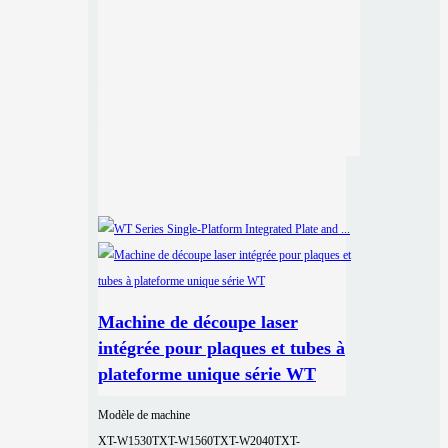
Machine de découpe laser
intégrée pour plaques et tubes à
plateforme unique série WT
Modèle de machine
XT-W1530T
XT-W1560T
XT-W2040T
XT-