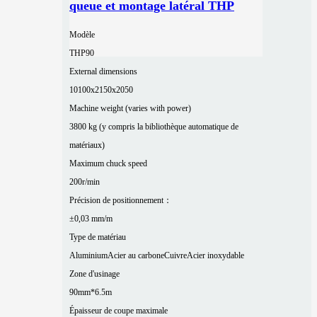
queue et montage latéral THP
Modèle
THP90
External dimensions
10100x2150x2050
Machine weight (varies with power)
3800 kg (y compris la bibliothèque automatique de
matériaux)
Maximum chuck speed
200r/min
Précision de positionnement：
±0,03 mm/m
Type de matériau
Aluminium
Acier au carbone
Cuivre
Acier inoxydable
Zone d'usinage
90mm*6.5m
Épaisseur de coupe maximale