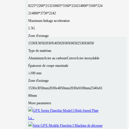
8225*2260*2132
10605*3160*2242
14800*3160*224
2
14800*3750*2242
Maximum linkage acceleration
1.5G
Zone d'usinage
1530X3050
2030X4050
2030X6050
2530X6050
Type de matériau
Aluminium
Acier au carbone
Cuivre
Acier inoxydable
Épaisseur de coupe maximale
≤100 mm
Zone d'usinage
1530x3050mm
2030x4050mm
2030x6100mm
2540x61
00mm
More parameters