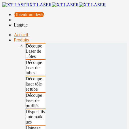
XT LASER
Obtenir un devis
Langue
Accueil
Produits
Découpe
Laser de
Tôles
Découpe
laser de
tubes
Découpe
laser tôle
et tube
Découpe
laser de
profilés
Dispositifs
automatiq
ues
Usinage