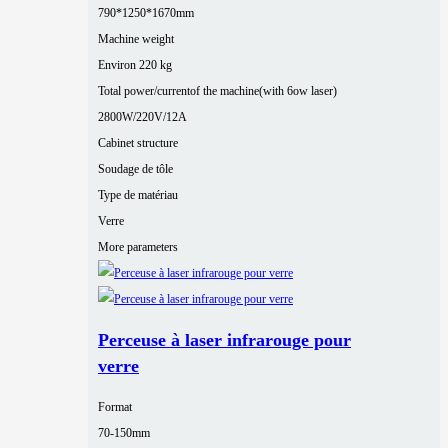
790*1250*1670mm
Machine weight
Environ 220 kg
Total power/currentof the machine(with 6ow laser)
2800W/220V/12A
Cabinet structure
Soudage de tôle
Type de matériau
Verre
More parameters
Perceuse à laser infrarouge pour
verre
Format
70-150mm