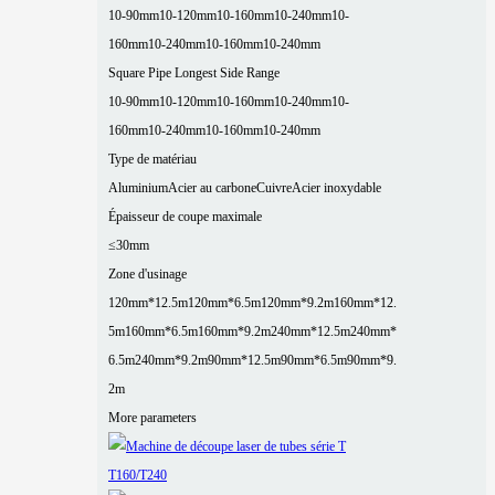
10-90mm
10-120mm
10-160mm
10-240mm
10-
160mm
10-240mm
10-160mm
10-240mm
Square Pipe Longest Side Range
10-90mm
10-120mm
10-160mm
10-240mm
10-
160mm
10-240mm
10-160mm
10-240mm
Type de matériau
Aluminium
Acier au carbone
Cuivre
Acier inoxydable
Épaisseur de coupe maximale
≤30mm
Zone d'usinage
120mm*12.5m
120mm*6.5m
120mm*9.2m
160mm*12.
5m
160mm*6.5m
160mm*9.2m
240mm*12.5m
240mm*
6.5m
240mm*9.2m
90mm*12.5m
90mm*6.5m
90mm*9.
2m
More parameters