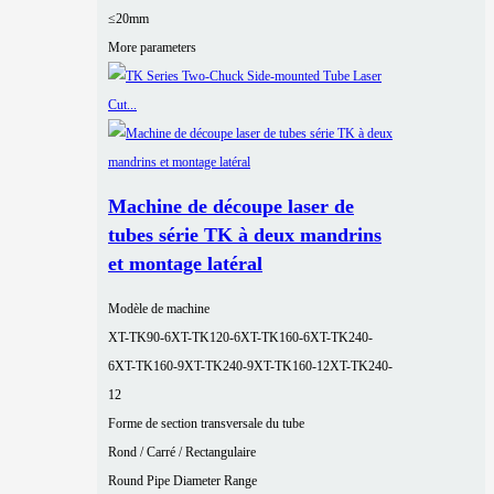
≤20mm
More parameters
Machine de découpe laser de
tubes série TK à deux mandrins
et montage latéral
Modèle de machine
XT-TK90-6
XT-TK120-6
XT-TK160-6
XT-TK240-
6
XT-TK160-9
XT-TK240-9
XT-TK160-12
XT-TK240-
12
Forme de section transversale du tube
Rond / Carré / Rectangulaire
Round Pipe Diameter Range