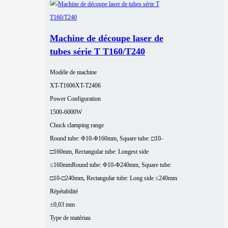
Machine de découpe laser de
tubes série T T160/T240
Modèle de machine
XT-T1606
XT-T2406
Power Configuration
1500-6000W
Chuck clamping range
Round tube: Φ10-Φ160mm, Square tube: □10-
□160mm, Rectangular tube: Longest side
≤160mm
Round tube: Φ10-Φ240mm, Square tube:
□10-□240mm, Rectangular tube: Long side ≤240mm
Répétabilité
±0,03 mm
Type de matériau