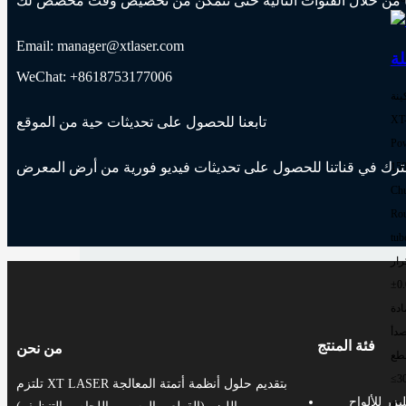
Email: manager@xtlaser.com
WeChat: +8618753177006
ينة
XT
تابعنا للحصول على تحديثات حية من الموقع
Pow
15
Chu
Rou
tub
رار
ادة
صدأ
فئة المنتج
من نحن
طع
≤3
تلتزم XT LASER بتقديم حلول أنظمة أتمتة المعالجة
يزر للألواح
لجة