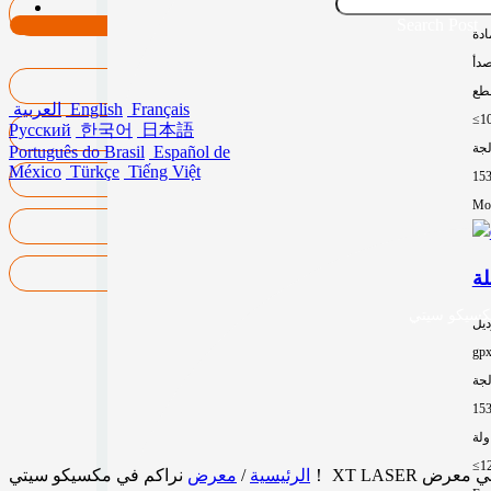
15
Search Post
ادة
صدأ
طع
Français
English
العربية
≤1
Русский
한국어
日本語
لجة
Português do Brasil
Español de
México
Türkçe
Tiếng Việt
15
Mor
ديل
gp
لجة
15
≤1
الرئيسية
/
معرض