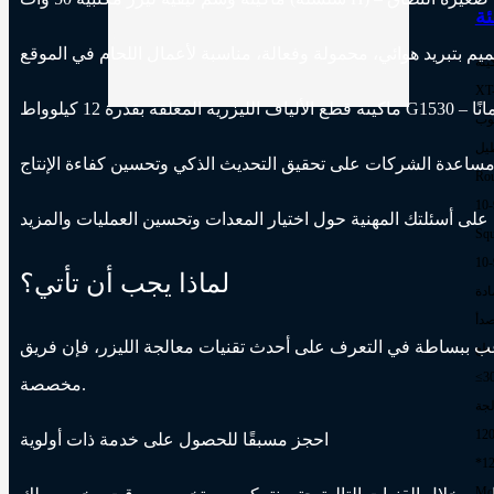
ينة
XT
مانًا
وب
طيل
 مساعدة الشركات على تحقيق التحديث الذكي وتحسين كفاءة الإنتاج
Rou
10
على أسئلتك المهنية حول اختيار المعدات وتحسين العمليات والمزيد
Squ
10
لماذا يجب أن تأتي؟
ادة
صدأ
ث تقنيات معالجة الليزر، فإن فريق XT Laser سيكون في جناح 3034 لتقديم إجابات احترافية وحلول
طع
≤3
مخصصة.
لجة
12
احجز مسبقًا للحصول على خدمة ذات أولوية
*1
Mor