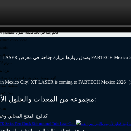
P90
ernal dimensions
100x2150x2050
hine weight (varies with power)
3800 كجم (بما في ذلك مكتبة المواد التلقائية)
ximum chuck speed
r/min
دقة التحديد：
±0.03 ملم/م
نوع الم
ألومنيوم
صلب كربوني
نحاس
فولاذ مقاوم لل
منطقة المعا
mm*6.5m
في هذا المعرض، ستقدم XT LASER مجموعة من المعدات والحلول الأساسية:
أقصى سمك للق
0mm
كتالوج المنتج المجاني 
e parameters
ماكينة وسم ليفية ليزر مكتبية 50 وات (سلسلة H) – مدمجة وفعالة، مثالية للوسم الدقيق والمعالجة صغيرة النطاق.