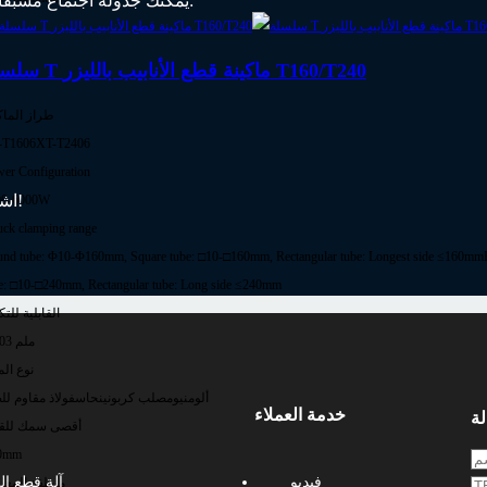
يمكنك جدولة اجتماع مسبقًا من خلال القنوات التالية حتى نتمكن من تخصيص وقت مخصص لك:
سلسلة T ماكينة قطع الأنابيب بالليزر T160/T240
طراز الماك
-T1606
XT-T2406
er Configuration
اشترك في قناتنا للحصول على تحديثات فيديو فورية من أرض المعرض!
00-6000W
ck clamping range
nd tube: Φ10-Φ160mm, Square tube: □10-□160mm, Rectangular tube: Longest side ≤160mm
e: □10-□240mm, Rectangular tube: Long side ≤240mm
القابلية للتك
±0.03 ملم
نوع الم
ألومنيوم
صلب كربوني
نحاس
فولاذ مقاوم لل
خدمة العملاء
لة
أقصى سمك للق
0mm
فيديو
آلة قطع الل
منطقة المعا