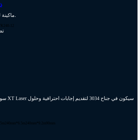
ماك
ماكينة لحام محمولة بتبريد هوائي بقدرة 1.2 كيلووات 2.0 – تم ترقيتها حديثًا، تصميم بتبريد هوائي، محمولة وفعالة، مناسبة لأعمال اللحام في الموقع.
TK240-12
ماكي
سواء 
.5m
240mm*6.5m
240mm*9.2m
90mm