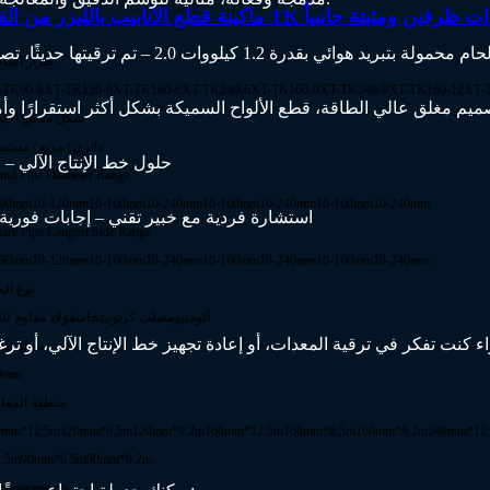
ينة قطع الأنابيب بالليزر من الفئة TK ذات ظرفين ومثبتة جانبياً
طراز الماك
-TK90-6
XT-TK120-6
XT-TK160-6
XT-TK240-6
XT-TK160-9
XT-TK240-9
XT-TK160-12
XT-
نة قطع الألياف الليزرية المغلقة بقدرة 12 كيلوواط G1530 – تصميم مغلق عالي الطاقة، قطع الألواح السميكة بشكل أكثر استقرارًا وأ
شكل مقطع الأنب
دائري / مربع / مست
حلول خط الإنتاج الآلي –
nd Pipe Diameter Range
-90mm
10-120mm
10-160mm
10-240mm
10-160mm
10-240mm
10-160mm
10-240mm
استشارة فردية مع خبير تقني – إجابات فورية 
are Pipe Longest Side Range
-90mm
10-120mm
10-160mm
10-240mm
10-160mm
10-240mm
10-160mm
10-240mm
نوع الم
ألومنيوم
صلب كربوني
نحاس
فولاذ مقاوم لل
كنت تفكر في ترقية المعدات، أو إعادة تجهيز خط الإنتاج الآلي، أو ترغب ببساطة في التعرف على أحد
أقصى سمك للق
0mm
منطقة المعا
0mm*12.5m
120mm*6.5m
120mm*9.2m
160mm*12.5m
160mm*6.5m
160mm*9.2m
240mm*12
2.5m
90mm*6.5m
90mm*9.2m
e parameters