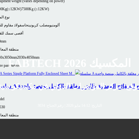
ipment weight (varies depending on power)
00Kg(≤12KW)
7500Kg (≤12KW)
نوع الم
ألومنيوم
صلب كربوني
نحاس
فولاذ مقاوم لل
أقصى سمك للق
0mm
منطقة المعا
30x3050mm
2030x4050mm
FABTECH المكسيك 2026
e parameters
موقع: مركز المؤتمرات الدولي في مكسيكو سيت
نة قطع الصفائح المعدنية بالليزر مغلقة بالكامل بمنصة واحدة
del
التاريخ: 12-14 مايو 2026 | رقم الجناح: 3034
530
منطقة المعا
1530 × 3050 مم
سعة تحميل الطاولة：