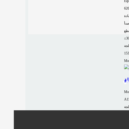
Equ
62
ادة
صدأ
طع
≤3
لجة
15
Mor
ي
Mo
A1
لجة