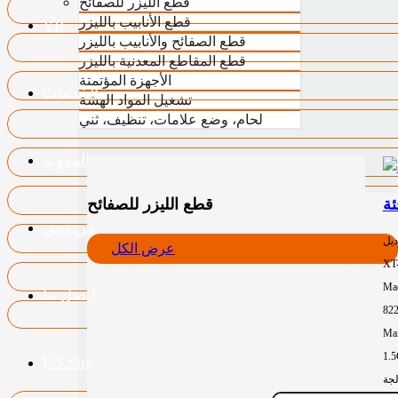
قطع الليزر للصفائح
قطع الأنابيب بالليزر
VR
قطع الصفائح والأنابيب بالليزر
قطع المقاطع المعدنية بالليزر
الأجهزة المؤتمتة
الخدمات
تشغيل المواد الهشة
لحام، وضع علامات، تنظيف، ثني
المدونة
قطع الليزر للصفائح
من نحن
ديل
عرض الكل
XT
Mac
اتصل بنا
82
Max
1.
US.Site
لجة