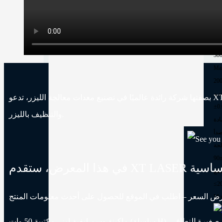
TH
Ext
10
Mac
Ma
200
بصفتها شركة رائدة عالميًا في تصنيع معدات معالجة الليزر، تدعو XT LASER بصدق زوارها لزيارة جناحنا في معرض FABTECH Mexico 2026 لمشاهدة أحدث الاختراقات في تقنيات القطع واللحام
والتنظيف بالليزر.
ادة
صدأ
لجة
90
طع
≤2
وعرض السعر – اطلب في الموقع للحصول على أحدث معلومات المنتج
Mor