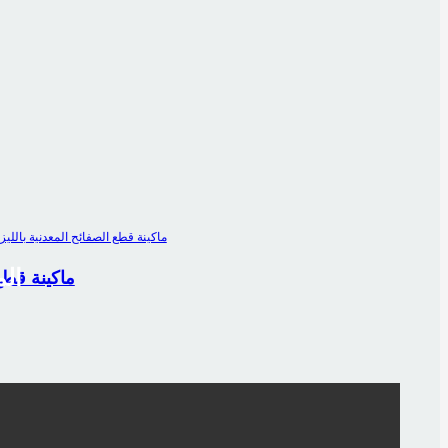
ال
سلسلة A ماكي