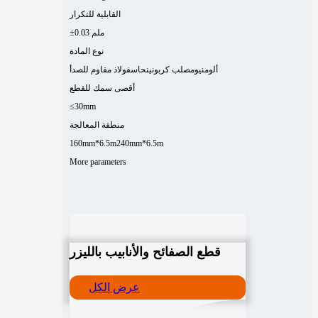
القابلية للتكرار
±0.03 ملم
نوع المادة
ألومنيوم
صلب كربوني
نحاس
فولاذ مقاوم للصدأ
أقصى سمك للقطع
≤30mm
منطقة المعالجة
160mm*6.5m
240mm*6.5m
More parameters
قطع الصفائح والأنابيب بالليزر
عرض الكل