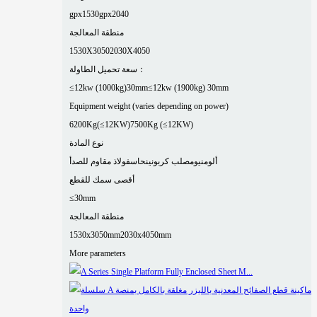
gpx1530
gpx2040
منطقة المعالجة
1530X3050
2030X4050
سعة تحميل الطاولة：
≤12kw (1000kg)30mm
≤12kw (1900kg) 30mm
Equipment weight (varies depending on power)
6200Kg(≤12KW)
7500Kg (≤12KW)
نوع المادة
ألومنيوم
صلب كربوني
نحاس
فولاذ مقاوم للصدأ
أقصى سمك للقطع
≤30mm
منطقة المعالجة
1530x3050mm
2030x4050mm
More parameters