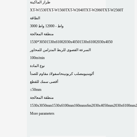
طراز الماكينة
XT-W1530T
XT-W1560T
XT-W2040T
XT-W2060T
XT-W2560T
الطاقة
3000 واط - 12000 واط
منطقة المعالجة
1530*3050
1530x6100
2030x4050
1530x6100
2030x4050
السرعة القصوى للربط المتزامن للمحاور
100m/min
نوع المادة
ألومنيوم
صلب كربوني
نحاس
فولاذ مقاوم للصدأ
أقصى سمك للقطع
≤50mm
منطقة المعالجة
1530x3050mm
1530x6100mm
160mmx6m
2030x4050mm
2030x6100mm
More parameters