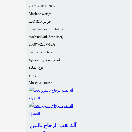
790*1250*1670mm
Machine weight
حوالي 220 كجم
Total power/currentof the
machine(with 6ow laser)
2800W/220V/12A
Cabinet structure
لحام الصفائح المعدنية
نوع المادة
زجاج
More parameters
آلة ثقب الزجاج بالليزر