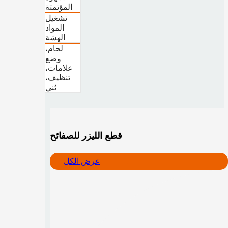
المؤتمتة
تشغيل
المواد
الهشة
لحام،
وضع
علامات،
تنظيف،
ثني
قطع الليزر للصفائح
عرض الكل