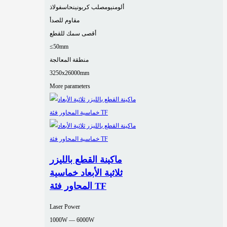
ألومنيوم
صلب كربوني
نحاس
فولاذ
مقاوم للصدأ
أقصى سمك للقطع
≤50mm
منطقة المعالجة
3250x26000mm
More parameters
ماكينة القطع بالليزر
ثلاثية الأبعاد خماسية
المحاور فئة TF
Laser Power
1000W — 6000W