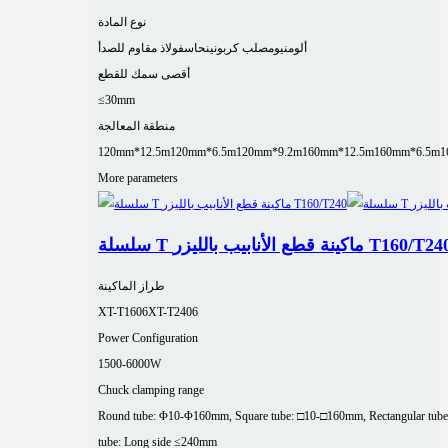
نوع المادة
ألومنيوم
صلب كربوني
نحاس
فولاذ مقاوم للصدأ
أقصى سمك للقطع
≤30mm
منطقة المعالجة
120mm*12.5m
120mm*6.5m
120mm*9.2m
160mm*12.5m
160mm*6.5m
1
More parameters
لة T ماكينة قطع الأنابيب بالليزر T160/T240
طراز الماكينة
XT-T1606
XT-T2406
Power Configuration
1500-6000W
Chuck clamping range
Round tube: Φ10-Φ160mm, Square tube: □10-□160mm, Rectangular tube
tube: Long side ≤240mm