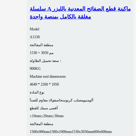
سلسلة A ماكينة قطع الصفائح المعدنية بالليزر
مغلقة بالكامل بمنصة واحدة
Model
A1530
منطقة المعالجة
1530 × 3050 مم
سعة تحميل الطاولة：
900KG
Machine tool dimensions
4649 * 2260 * 1950
نوع المادة
ألومنيوم
صلب كربوني
نحاس
فولاذ مقاوم للصدأ
أقصى سمك للقطع
≤10mm
≤20mm
≤30mm
منطقة المعالجة
1300x900mm
1500x1000mm
1530x3050mm
600x600mm