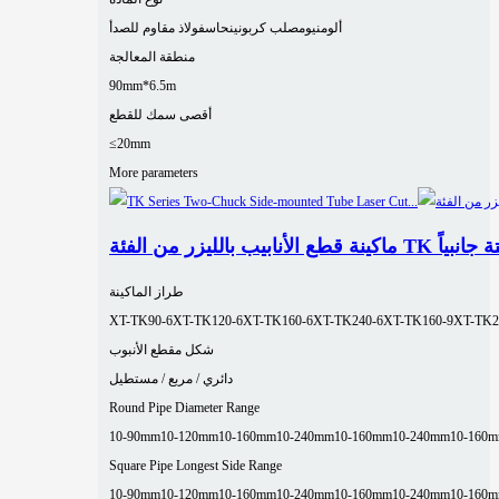
ألومنيوم
صلب كربوني
نحاس
فولاذ مقاوم للصدأ
منطقة المعالجة
90mm*6.5m
أقصى سمك للقطع
≤20mm
More parameters
رفين ومثبتة جانبياً
طراز الماكينة
XT-TK90-6
XT-TK120-6
XT-TK160-6
XT-TK240-6
XT-TK160-9
XT-TK2
شكل مقطع الأنبوب
دائري / مربع / مستطيل
Round Pipe Diameter Range
10-90mm
10-120mm
10-160mm
10-240mm
10-160mm
10-240mm
10-160
Square Pipe Longest Side Range
10-90mm
10-120mm
10-160mm
10-240mm
10-160mm
10-240mm
10-160