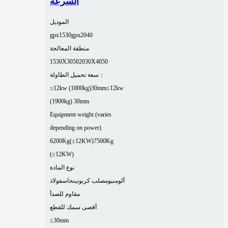
السرعة
الموديل
gpx1530
gpx2040
منطقة المعالجة
1530X3050
2030X4050
سعة تحميل الطاولة：
≤12kw (1000kg)30mm
≤12kw
(1900kg) 30mm
Equipment weight (varies
depending on power)
6200Kg(≤12KW)
7500Kg
(≤12KW)
نوع المادة
ألومنيوم
صلب كربوني
نحاس
فولاذ
مقاوم للصدأ
أقصى سمك للقطع
≤30mm