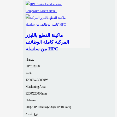
ماكينة القطع بالليزر
المركبة كاملة الوظائف
من سلسلة HPC
الموديل
HPC32260
الطاقة
12000W-30000W
Machining Area
3250X26000mm
H-beam
20a(200*100mm)-63c(630*180mm)
نوع المادة