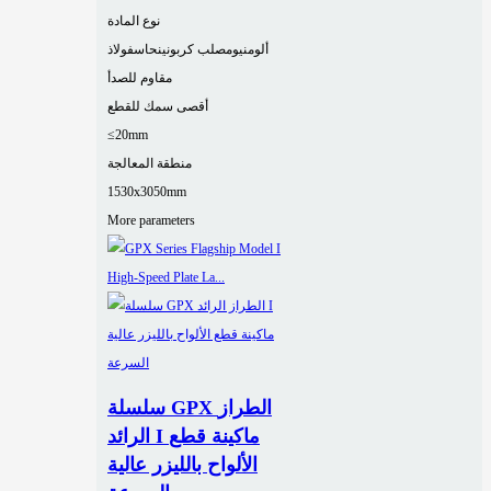
نوع المادة
ألومنيوم
صلب كربوني
نحاس
فولاذ
مقاوم للصدأ
أقصى سمك للقطع
≤20mm
منطقة المعالجة
1530x3050mm
More parameters
سلسلة GPX الطراز
الرائد I ماكينة قطع
الألواح بالليزر عالية