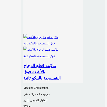
ماكينة قطع الزجاج
بالأشعة فوق
البنفسجية بالبيكو ثانية
Machine Combination
جرانيت + محرك خطي
الطول الموجي لليزر
355nm