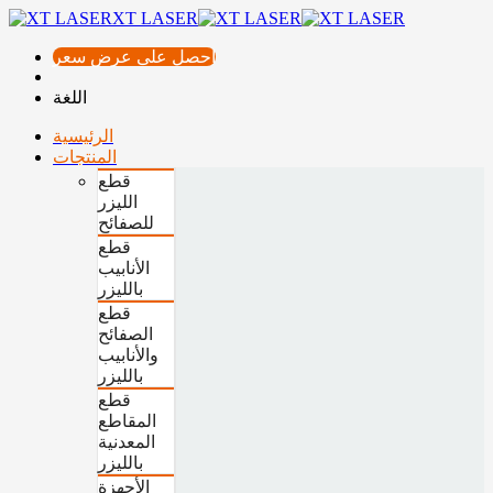
XT LASER
احصل على عرض سعر
اللغة
الرئيسية
المنتجات
قطع
الليزر
للصفائح
قطع
الأنابيب
بالليزر
قطع
الصفائح
والأنابيب
بالليزر
قطع
المقاطع
المعدنية
بالليزر
الأجهزة