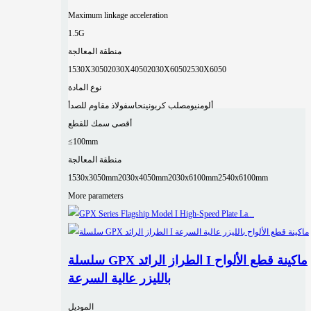
Maximum linkage acceleration
1.5G
منطقة المعالجة
1530X3050
2030X4050
2030X6050
2530X6050
نوع المادة
ألومنيوم
صلب كربوني
نحاس
فولاذ مقاوم للصدأ
أقصى سمك للقطع
≤100mm
منطقة المعالجة
1530x3050mm
2030x4050mm
2030x6100mm
2540x6100mm
More parameters
سلسلة GPX الطراز الرائد I ماكينة قطع الألواح
بالليزر عالية السرعة
الموديل