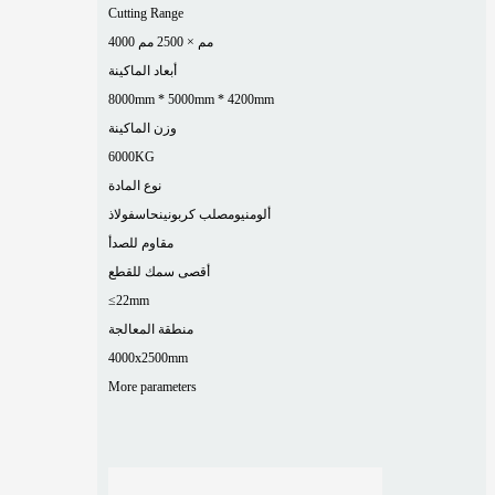
Cutting Range
4000 مم × 2500 مم
أبعاد الماكينة
8000mm * 5000mm * 4200mm
وزن الماكينة
6000KG
نوع المادة
ألومنيوم
صلب كربوني
نحاس
فولاذ
مقاوم للصدأ
أقصى سمك للقطع
≤22mm
منطقة المعالجة
4000x2500mm
More parameters